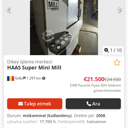
1
/
10
Dikey işleme merkezi
HAAS
Super Mini Mill
€21.500
Gilău
1.297 km
€24.500
EXW Pazarlık Fiyatı KDV bildirimi
gösterilmemekte
Talep etmek
Ara
Durum:
mükemmel (kullanılmış)
, Üretim yılı:
2008
,
çalışma saatleri:
17.700 h
, Fonksiyonellik:
tamamen
fonksiyonel
, makine/araç numarası:
1064626
, maksimum