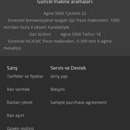
Güncel makine aramaları:
Haas Vf-9/40
Agria 5900 Cyclone 22
Haas Vf-9/50
Evrensel konvansiyonel tezgah tipi freze makineleri, 1000
mm’den fazla X ekseni hareketiyle
Haas Vm-3
Gaz türbini
Agria 5900 Taifun 18
Evrensel NC/CNC freze makineleri, 0-399 mm X-eğme
mesafesi
Satış
Servis ve Destek
Tarifeler ve fiyatlar
Giriş yap
İlan vermek
İletişim
İlanları yönet
Sample purchase agreement
İlan ayırt
Güven mührü