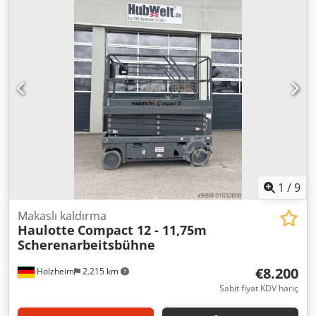
şartları: EXW Daha fazla bilgi için Christian Theißen ile
iletişime geçin. Crjdpov Timuefx Antjf Üretici: Haulotte
Model: Compact 12 Üretim yılı: 2013 Ürün türü: İkinci el
Veriler: Maks. çalışma yüksekliği: 11,96 m Platform
yüksekliği: 9,96 m Kaldırma yükü: 300 kg Uzatmada
kaldırma yükü: 150 kg Platform ölçüleri UxG: 2,29 x 1,17 m
Platform uzunluğu (uzatılmış): 3,22 m Toplam boyutlar
UxG: 2,45 x 1,21 m Korkuluklu taşıma yüksekliği: 2,37 m
Korkuluksuz taşıma yüksekliği: 1,50 m Çalışma yüksekliğine
kadar hareket edebilir: 11,96 m Yerden yükseklik: 0,07 m
Tahrik tipi: Akü Yalnızca iç mekan kullanımı: hayır Boş
ağırlık: 2.630 kg Özellikler: beyaz lastikler, düşüş önleyici
sistemler (KKE) için bağlantı noktaları mevcut
1
/
9
Makaslı kaldırma
Haulotte
Compact 12 - 11,75m
Scherenarbeitsbühne
€8.200
Holzheim
2.215 km
Sabit fiyat KDV hariç