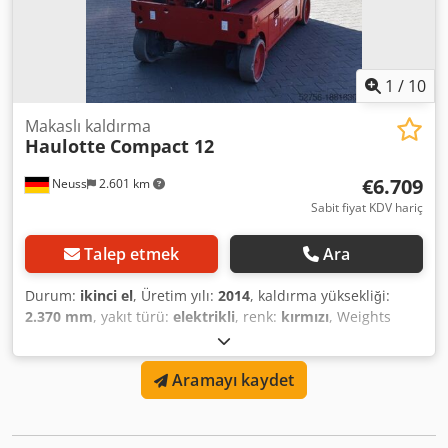
taşıma yüksekliği: 1,12 m Yerden yükseklik: 0,07 m Tahrik
tipi: Akü Sadece iç mekanda kullanım: hayır Ağırlık: 2.470 /
2.630 kg Özellikler: beyaz lastikler, mevcut kişisel düşüş
koruma sistemi (PPE) EN795 bağlantı noktaları.
1
/
10
Makaslı kaldırma
Haulotte
Compact 12
€6.709
Neuss
2.601 km
Sabit fiyat KDV hariç
Talep etmek
Ara
Durum:
ikinci el
, Üretim yılı:
2014
, kaldırma yüksekliği:
2.370 mm
, yakıt türü:
elektrikli
, renk:
kırmızı
, Weights
Unladen weight: 2,630 kg Functionality Lifting capacity: 300
kg Working height: 1,200 cm CE marking: yes Condition
Aramayı kaydet
Overall condition: average Technical condition: average
Visual condition: average Additional information Delivery
terms: EXW Transport dimensions (L x W x H): 2.45 x 1.21 x
1.5 m Country of manufacture: FR Further information