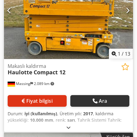
1
/
13
Makaslı kaldırma
Haulotte
Compact 12
Massing
2.089 km
Fiyat bilgisi
Ara
Durum:
iyi (kullanılmış)
, Üretim yılı:
2017
, kaldırma
yüksekliği:
10.000 mm
, renk:
sarı
, Tahrik Sistemi Tahrik:
Tekerlek Ağırlıklar Boş ağırlık: 2.630 kg Fonksiyonel
Özellikler Çalışma yüksekliği: 1.200 cm Yükleme alanının