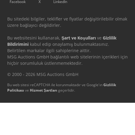
Facebook
X
LinkedIn
Bu sitedeki bilgiler, teklifler ve fiyatlar değişitirilebilir olmak
üzere bağlayıcı değildirler.
Bu websitesini kullanarak,
Şart ve Koşulları
ve
Gizlilik
Bildirimini
kabul edip onaylamış bulunmaktasınız.
Belirtilen markalar ilgili sahiplerine aittir.
MSG Auctions GmbH bağlantılı web sitelerinin içerikleri için
hiçbir sorumluluk üstlenmemektedir.
© 2000 - 2026 MSG Auctions GmbH
Bu web sitesi reCAPTCHA ile korunmaktadır ve Google'ın
Gizlilik
Politikası
ve
Hizmet Şartları
geçerlidir.