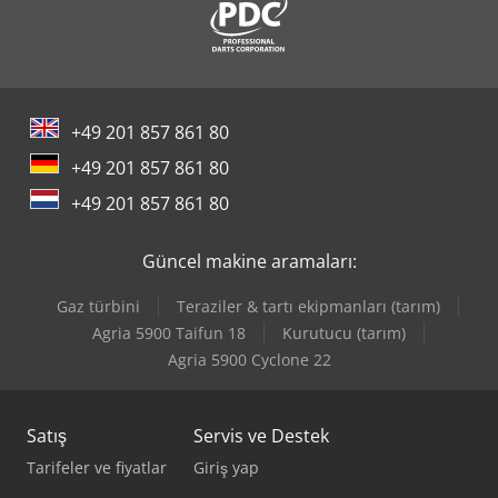
Haulotte Sigma 16
Haulotte Star 10
+49 201 857 861 80
Haulotte Star 6
+49 201 857 861 80
Haulotte Star 6 Picking
+49 201 857 861 80
Linde D12
Güncel makine aramaları:
Linde E 10
Gaz türbini
Teraziler & tartı ekipmanları (tarım)
Linde L 10
Agria 5900 Taifun 18
Kurutucu (tarım)
Agria 5900 Cyclone 22
Linde L 12
Satış
Servis ve Destek
Tarifeler ve fiyatlar
Giriş yap