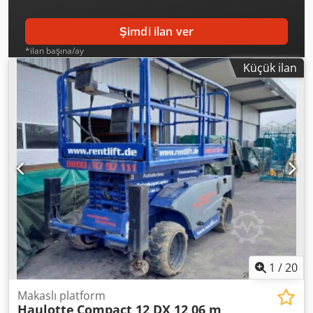
Şimdi ilan ver
*ilan başına/ay
Küçük ilan
1
/
20
Makaslı platform
Haulotte
Compact 12 DX 12,06 m