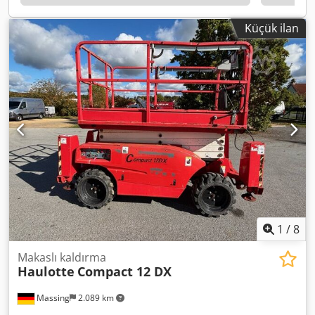
Küçük ilan
1
/
8
Makaslı kaldırma
Haulotte
Compact 12 DX
Massing
2.089 km