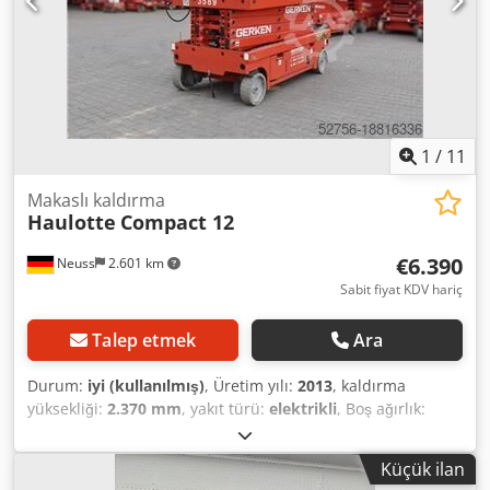
1
/
11
Makaslı kaldırma
Haulotte
Compact 12
€6.390
Neuss
2.601 km
Sabit fiyat KDV hariç
Talep etmek
Ara
Durum:
iyi (kullanılmış)
, Üretim yılı:
2013
, kaldırma
yüksekliği:
2.370 mm
, yakıt türü:
elektrikli
, Boş ağırlık:
2.630 kg Kaldırma kapasitesi: 300 kg Çalışma yüksekliği:
1.200 cm Yük alanı boyutları: 245 x 121 x 237 cm CE işareti:
Küçük ilan
evet Teknik durumu: iyi Görsel durumu: iyi Teslimat