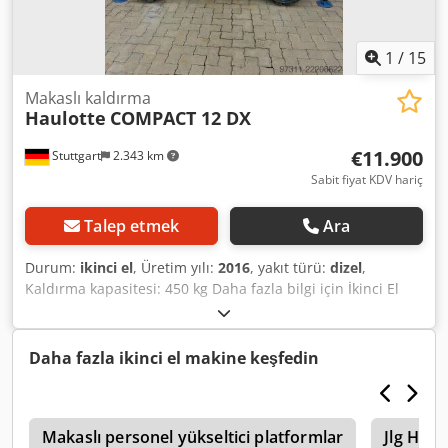
1
/
15
Makaslı kaldırma
Haulotte
COMPACT 12 DX
€11.900
Stuttgart
2.343 km
Sabit fiyat KDV hariç
Talep etmek
Ara
Durum:
ikinci el
, Üretim yılı:
2016
, yakıt türü:
dizel
,
Kaldırma kapasitesi: 450 kg Daha fazla bilgi için İkinci El
Ekipman Merkezi ile iletişime geçin. Cedpfx Anjzg Af Teterf
Daha fazla ikinci el makine keşfedin
5
Makaslı personel yükseltici platformlar
Jlg H340