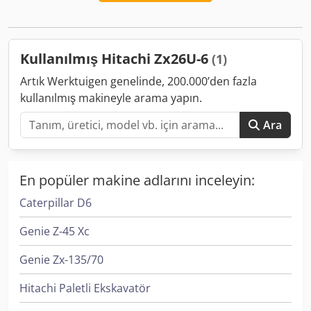
AM/FM radyo * Mekanik hızlı bağlantı MS03 * 2 x kazıcı
kova (300 mm ve 600 mm) * 1 x hidrolik hendek temizleme
kovası (1.200 mm)
Kullanılmış Hitachi Zx26U-6
(1)
Artık Werktuigen genelinde, 200.000’den fazla
kullanılmış makineyle arama yapın.
Ara
En popüler makine adlarını inceleyin:
Caterpillar D6
Genie Z-45 Xc
Genie Zx-135/70
Hitachi Paletli Ekskavatör