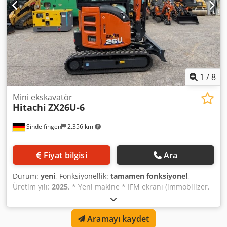
1
/
8
Mini ekskavatör
Hitachi
ZX26U-6
Sindelfingen
2.356 km
Fiyat bilgisi
Ara
Durum:
yeni
, Fonksiyonellik:
tamamen fonksiyonel
,
Üretim yılı:
2025
, * Yeni makine * IFM ekranı (immobilizer,
fonksiyon değiştirme) * Kol 1.300 mm * 300 mm kauçuk
palet * Çalışma ağırlığı 2.720 kg Chodpfxsxazy Aj Angea *
Aramayı kaydet
Motor gücü 15,6 kW * Yanmar 3TNV70 motor, AB Seviye V *