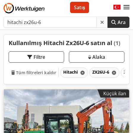
Satış
Ara
Kullanılmış Hitachi Zx26U-6 satın al
(1)
Filtre
Alaka
Hitachi
ZX26U-6
ZX
Tüm filtreleri kaldır
Küçük ilan