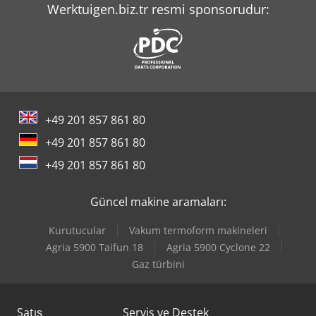
Hitachi Zx210Lc-6
Werktuigen.biz.tr resmi sponsorudur:
Hitachi Zx300Lc-6
Hitachi Zx33U-6
Hitachi Zx350Lc-6
+49 201 857 861 80
Hitachi Zx38U-6
+49 201 857 861 80
Hitachi Zx55U-6
+49 201 857 861 80
Hitachi Zx85Usb-6
Güncel makine aramaları:
Komatsu Hb365Lc-3
Kurutucular
Vakum termoform makineleri
Komatsu Wa480-6
Agria 5900 Taifun 18
Agria 5900 Cyclone 22
Gaz türbini
Kubota U56-5
Satış
Servis ve Destek