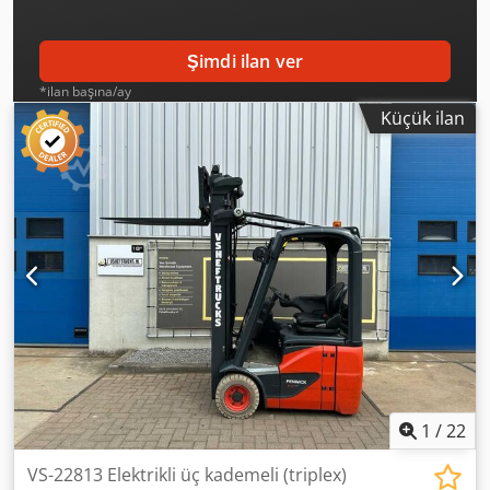
Şimdi ilan ver
*ilan başına/ay
Küçük ilan
1
/
22
VS-22813 Elektrikli üç kademeli (triplex)