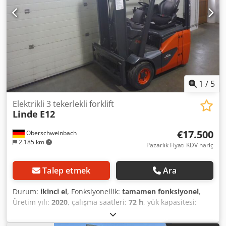
1
/
5
Elektrikli 3 tekerlekli forklift
Linde
E12
€17.500
Oberschweinbach
2.185 km
Pazarlık Fiyatı KDV hariç
Talep etmek
Ara
Durum:
ikinci el
, Fonksiyonellik:
tamamen fonksiyonel
,
Üretim yılı:
2020
, çalışma saatleri:
72 h
, yük kapasitesi:
1.200 kg
, kaldırma yüksekliği:
3.450 mm
, yakıt türü:
elektrikli
, direk tipi:
simpleks
, inşaat yüksekliği:
2.270 mm
,