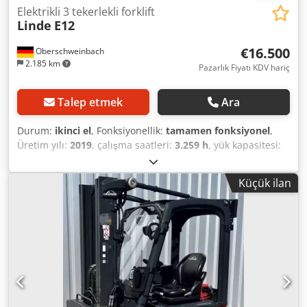
Elektrikli 3 tekerlekli forklift
Linde
E12
€16.500
Oberschweinbach
2.185 km
Pazarlık Fiyatı KDV hariç
Talep etmek
Ara
Durum:
ikinci el
, Fonksiyonellik:
tamamen fonksiyonel
,
Üretim yılı:
2019
, çalışma saatleri:
3.259 h
, yük kapasitesi:
1.200 kg
, kaldırma yüksekliği:
4.170 mm
, yakıt türü:
elektrikli
, direk tipi:
triplex
, inşaat yüksekliği:
1.920 mm
,
Küçük ilan
çekiş tipi:
Elektro
, elektrikli 3 tekerlekli forklift Direk tipi:
Tripleks Crsdewkx Riepfx Al Ref Durum: Kullanıma hazır ve
tam işlevsel Durum Teknik: iyi yan kaydırma,