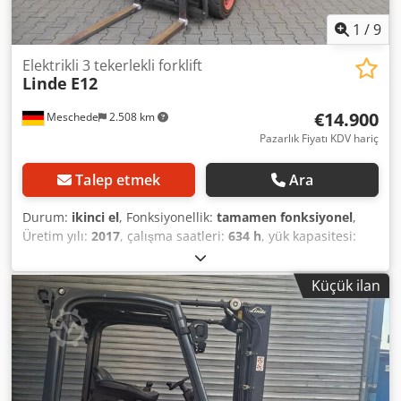
1
/
9
Elektrikli 3 tekerlekli forklift
Linde
E12
€14.900
Meschede
2.508 km
Pazarlık Fiyatı KDV hariç
Talep etmek
Ara
Durum:
ikinci el
, Fonksiyonellik:
tamamen fonksiyonel
,
Üretim yılı:
2017
, çalışma saatleri:
634 h
, yük kapasitesi:
1.200 kg
, kaldırma yüksekliği:
3.150 mm
, serbest kaldırma:
150 mm
, yakıt türü:
elektrikli
, direk tipi:
simpleks
, inşaat
Küçük ilan
yüksekliği:
2.196 mm
, çekiş tipi:
Elektro
, Three-wheel
electric forklift ISO class: ISO Class 2 = 1,000 - 2,500 kg
Mast type: Standard Condition: Ready for operation and
fully functional Technical condition: Good Battery voltage:
24V Battery capacity: 625Ah Battery type: PzS Crodpfx Aloy
N E D Ts Ref Battery year of manufacture: 2017 Load