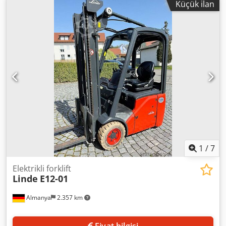
Küçük ilan
çekiş tipi:
Elektro
, Elektrikli 3 tekerlekli forklift Direk tipi:
Standart Durum: Kullanıma hazır ve tam işlevsel Teknik
durum: iyi yan kaydırma, Csdpfx Aox N Uz Uol Rsrf
1
/
7
Elektrikli forklift
Linde
E12-01
Almanya
2.357 km
Fiyat bilgisi