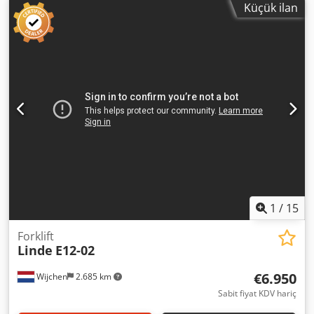
Küçük ilan
2.750 mm
, toplam genişlik:
1.100 mm
, Bakımlı, 2014 model
LINDE E12-01 elektrikli forklift; duplex direk, yan kaydırıcı,
entegre şarj cihazı ve 5.979 çalışma saati ile. = Ek Bilgiler =
Codozrngmopfx Al Rerf Üretim yılı: 2014 Boş ağırlık: 2.360
kg Kaldırma kapasitesi: 1.200 kg Teknik durumu: çok iyi
Görsel durumu: çok iyi Daha fazla bilgi için lütfen Arne
Honingh ile iletişime geçin.
1
/
15
Forklift
Linde
E12-02
€6.950
Wijchen
2.685 km
Sabit fiyat KDV hariç