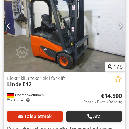
Karayolu Trafiğine Uygun (STVZO), Codpfxsy Ih Nvo Al Rsrf
1
/
5
Elektrikli 3 tekerlekli forklift
Linde
E12
€14.500
Oberschweinbach
2.185 km
Pazarlık Fiyatı KDV hariç
Talep etmek
Ara
Durum:
ikinci el
, Fonksiyonellik:
tamamen fonksiyonel
,