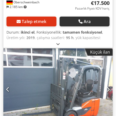
€17.500
Oberschweinbach
2.185 km
Pazarlık Fiyatı KDV hariç
Talep etmek
Ara
Durum:
ikinci el
, Fonksiyonellik:
tamamen fonksiyonel
,
Üretim yılı:
2019
, çalışma saatleri:
95 h
, yük kapasitesi:
1.200 kg
, kaldırma yüksekliği:
3.200 mm
, yakıt türü:
elektrikli
, direk tipi:
simpleks
, inşaat yüksekliği:
2.190 mm
,
Küçük ilan
çekiş tipi:
Elektro
, Elektrikli 3 tekerlekli forklift Direk tipi:
Standart Durumu: Kullanıma hazır ve tamamen çalışır
durumda Teknik durumu: iyi Yan kaydırıcı, Csdpfoxcz Avsx
Al Rorf 3. valf,