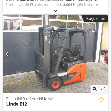
Üretim yılı:
2017
, çalışma saatleri:
3.664 h
, yük kapasitesi:
1.200 kg
, kaldırma yüksekliği:
3.140 mm
, yakıt türü:
elektrikli
, direk tipi:
dupleks
, inşaat yüksekliği:
2.130 mm
,
Küçük ilan
çekiş tipi:
Elektro
, Electric 3-wheel forklift Mast type:
Duplex Condition: Ready for operation and fully functional
Codpfx Aljylqzbj Rsrf Technical condition: good Battery
year: 2026 Side shifter, Roof cover, front windscreen,
1
/
5
Elektrikli 3 tekerlekli forklift
Linde
E12