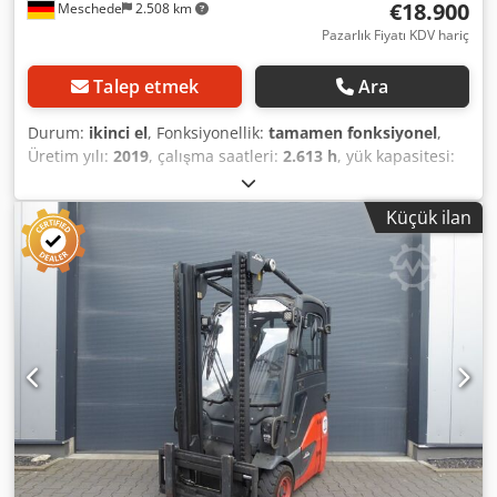
€18.900
Meschede
2.508 km
Pazarlık Fiyatı KDV hariç
Talep etmek
Ara
Durum:
ikinci el
, Fonksiyonellik:
tamamen fonksiyonel
,
Üretim yılı:
2019
, çalışma saatleri:
2.613 h
, yük kapasitesi:
1.200 kg
, kaldırma yüksekliği:
3.140 mm
, serbest kaldırma:
1.500 mm
, yakıt türü:
elektrikli
, direk tipi:
dupleks
, inşaat
Küçük ilan
yüksekliği:
2.010 mm
, çekiş tipi:
Elektro
, Elektrikli 3
tekerlekli forklift Direk tipi: Dubleks Teknik durum: Yeni Ön
lastik tipi: İşaretsiz Cjdpfx Aljyy D Nij Rjrf Ön lastiklerin
durumu: %80 - %100 Arka lastikler Tip: İşaretsiz Arka
lastiklerin durumu: %80 - %100 Akü Volt: 24V Akü Ah:
625Ah Batarya yapım yılı: 2023 Yük koruma ızgarası, yan
vites, Yarım kabin,