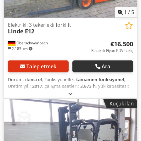
1
/
5
Elektrikli 3 tekerlekli forklift
Linde
E12
€16.500
Oberschweinbach
2.185 km
Pazarlık Fiyatı KDV hariç
Talep etmek
Ara
Durum:
ikinci el
, Fonksiyonellik:
tamamen fonksiyonel
,
Üretim yılı:
2017
, çalışma saatleri:
3.673 h
, yük kapasitesi:
1.200 kg
, kaldırma yüksekliği:
4.620 mm
, yakıt türü:
elektrikli
, direk tipi:
triplex
, inşaat yüksekliği:
2.121 mm
,
Küçük ilan
çekiş tipi:
Elektro
, Elektrikli 3 tekerlekli forklift Direk tipi:
Triplex Durumu: Kullanıma hazır ve tamamen çalışır
durumda Teknik durumu: iyi Yan kaydırıcı, çatal genişlik
ayarlama, Crjdpfexd Ilmex Al Rsf 3. valf, 4. valf, yarım
kabin,