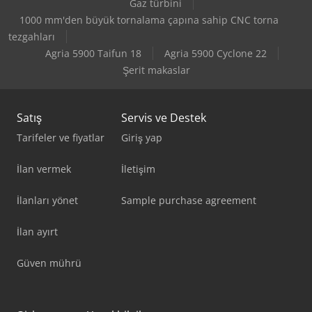
Gaz türbini
Linde Mt12
1000 mm'den büyük tornalama çapına sahip CNC torna
tezgahları
Linde R12B
Agria 5900 Taifun 18
Agria 5900 Cyclone 22
Şerit makaslar
Satış
Servis ve Destek
Tarifeler ve fiyatlar
Giriş yap
İlan vermek
İletişim
İlanları yönet
Sample purchase agreement
İlan ayırt
Güven mührü