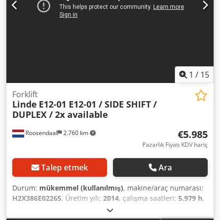
1
/
15
Forklift
Linde
E12-01 E12-01 / SIDE SHIFT /
DUPLEX / 2x available
€5.985
Roosendaal
2.760 km
Pazarlık Fiyatı KDV hariç
Talep etmek
Ara
Durum:
mükemmel (kullanılmış)
, makine/araç numarası:
H2X386E02265
, Üretim yılı:
2014
, çalışma saatleri:
5.979 h
,
yakıt türü:
elektrikli
, direk tipi:
dupleks
, vites türü:
otomatik
, toplam yükseklik:
2.110 mm
, toplam uzunluk: