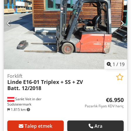
Kaldırma yüksekliği: 3.850 mm Direk tipi: Simplex ISO sınıfı:
2 Akü voltajı: 24 V Akü tipi: Lityum-iyon Tahrik motoru gücü:
2 x 3,5 kW MAKİNE ÖZELLİKLERİ Toplam yükseklik: 2.546
mm Boş ağırlık: 2.441 kg Akü ağırlığı (minimum): 423 kg Akü
ağırlığı (maksimum): 467 kg DONANIM - Yan kaydırma - 3.
valf Harici referans: SL18780 Cedpjznu Aaefx Al Rjrf
1
/
19
Forklift
Linde
E16-01 Triplex + SS + ZV
Batt. 12/2018
€6.950
Sankt Veit in der
Südsteiermark
Pazarlık Fiyatı KDV hariç
1.815 km
Talep etmek
Ara