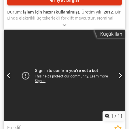
Durum:
işlem için hazır (kullanılmış)
, Üretim yılı:
2012
, Bir
Linde elektrikli üç tekerlekli forklift mevcuttur. Nominal
kapasite: 1200kg, tahrik tipi: elektrikli, akü gerilimi: 24V,
nominal kapasite: 575Ah-625Ah, kaldırma yüksekliği:
Küçük ilan
3150mm, serbest kaldırma: 150mm. Boyutlar X/Y/Z:
yaklaşık 2600mm/1100mm/2100mm, dönüş yarıçapı:
1350mm, ağırlık: yaklaşık 2400kg, çalışma saati: 954g.
Dokümantasyon mevcut. Cedpfett Slnjx Al Rorf
1
/
11
Forklift