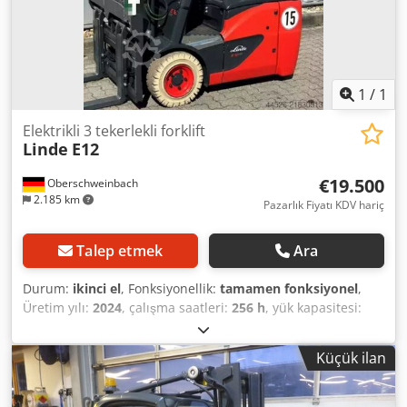
1
/
1
Elektrikli 3 tekerlekli forklift
Linde
E12
€19.500
Oberschweinbach
2.185 km
Pazarlık Fiyatı KDV hariç
Talep etmek
Ara
Durum:
ikinci el
, Fonksiyonellik:
tamamen fonksiyonel
,
Üretim yılı:
2024
, çalışma saatleri:
256 h
, yük kapasitesi:
1.200 kg
, kaldırma yüksekliği:
4.625 mm
, yakıt türü:
elektrikli
, direk tipi:
triplex
, inşaat yüksekliği:
2.120 mm
,
Küçük ilan
çekiş tipi:
Elektro
, Elektrikli 3 Tekerlekli Forklift Direk Tipi:
Triplex Teknik Durum: iyi Yan Kaydırıcı, Çatal Ayar Cihazı,
3. Vana, 4. Vana, Tavan Kapağı, Ön Cam, Yarım Kabin,