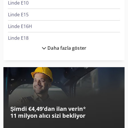
Linde E10
Linde E15
Linde E16H
Linde E18
Daha fazla göster
Linde E18L
Linde E20
Linde E25L
Linde E30
Linde H14D
Şimdi €4,49'dan ilan verin
*
Linde H14T
11 milyon alıcı
sizi bekliyor
Linde H16D