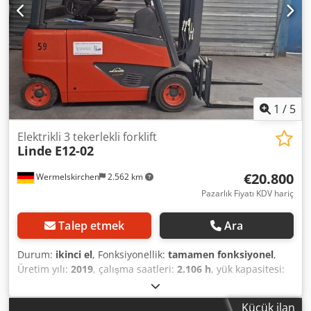
backrest, sideshift, third valve, partial cabin,
1
/
5
Elektrikli 3 tekerlekli forklift
Linde
E12-02
€20.800
Wermelskirchen
2.562 km
Pazarlık Fiyatı KDV hariç
Talep etmek
Ara
Durum:
ikinci el
, Fonksiyonellik:
tamamen fonksiyonel
,
Üretim yılı:
2019
, çalışma saatleri:
2.106 h
, yük kapasitesi:
1.200 kg
, kaldırma yüksekliği:
3.150 mm
, yakıt türü:
elektrikli
, direk tipi:
simpleks
, inşaat yüksekliği:
2.120 mm
,
Küçük ilan