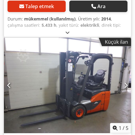
Talep etmek
Ara
Durum:
mükemmel (kullanılmış)
, Üretim yılı:
2014
,
çalışma saatleri:
5.433 h
, yakıt türü:
elektrikli
, direk tipi:
dupleks
, vites türü:
otomatik
, batarya voltajı:
24 V
, toplam
yükseklik:
2.110 mm
, toplam uzunluk:
2.750 mm
, toplam
Küçük ilan
genişlik:
1.100 mm
, = Diğer seçenekler ve donanımlar = -
Akü şarj cihazı = Notlar = Bakımlı LINDE E12-01 elektrikli
forklift, 2014 model, dubleks direk, yan kaydırıcı, entegre
şarj cihazı, 5.433 çalışma saati = Ek bilgiler = Üretim yılı:
2014 Boş ağırlık: 2.355 kg Cedpfxozgvi Es Al Rsrf Kaldırma
kapasitesi: 1.200 kg Teknik durumu: çok iyi Görsel durumu:
çok iyi Daha fazla bilgi için Arne Honingh ile iletişime
geçin.
1
/
5