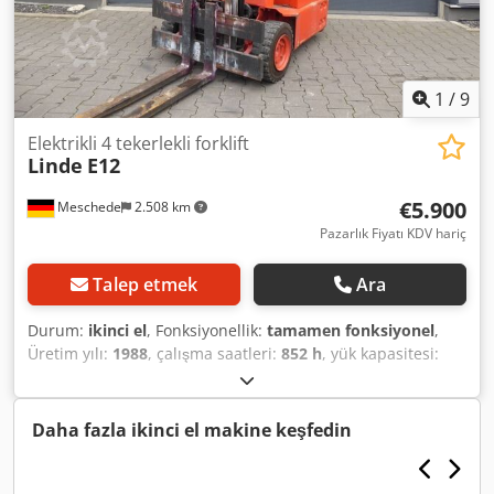
1
/
9
Elektrikli 4 tekerlekli forklift
Linde
E12
€5.900
Meschede
2.508 km
Pazarlık Fiyatı KDV hariç
Talep etmek
Ara
Durum:
ikinci el
, Fonksiyonellik:
tamamen fonksiyonel
,
Üretim yılı:
1988
, çalışma saatleri:
852 h
, yük kapasitesi:
1.200 kg
, kaldırma yüksekliği:
2.790 mm
, serbest kaldırma:
150 mm
, yakıt türü:
elektrikli
, direk tipi:
simpleks
, inşaat
yüksekliği:
2.000 mm
, çekiş tipi:
Elektro
, Elektrikli 4
Daha fazla ikinci el makine keşfedin
tekerlekli forklift Yük merkezi: 500 ISO Sınıfı: ISO Sınıf 2 =
1.000 - 2.500 kg Direk tipi: Standart Durum: Kullanıma
hazır ve tamamen çalışır durumda Teknik durum: iyi