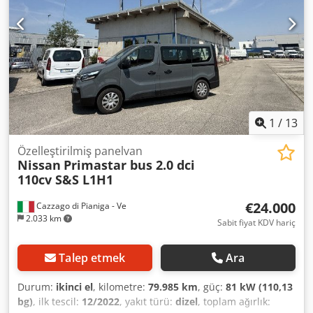
1
/
13
Özelleştirilmiş panelvan
Nissan
Primastar bus 2.0 dci
110cv S&S L1H1
€24.000
Cazzago di Pianiga - Ve
2.033 km
Sabit fiyat KDV hariç
Talep etmek
Ara
Durum:
ikinci el
, kilometre:
79.985 km
, güç:
81 kW (110,13
bg)
, ilk tescil:
12/2022
, yakıt türü:
dizel
, toplam ağırlık: