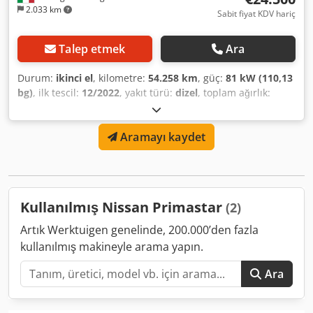
2.033 km
Sabit fiyat KDV hariç
Talep etmek
Ara
Durum:
ikinci el
, kilometre:
54.258 km
, güç:
81 kW (110,13
bg)
, ilk tescil:
12/2022
, yakıt türü:
dizel
, toplam ağırlık:
3.020 kg
, renk:
gri
, vites türü:
mekanik
, koltuk sayısı:
9
,
İzin verilen toplam ağırlık: 3020 kg Dodpfxozgyw Ts Agksck
Aramayı kaydet
Kullanılmış Nissan Primastar
(2)
Artık Werktuigen genelinde, 200.000’den fazla
kullanılmış makineyle arama yapın.
Ara