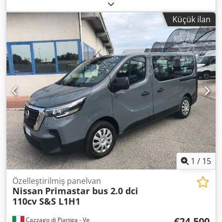
3.020 kg
, renk:
gri
, vites türü:
mekanik
, koltuk sayısı:
9
,
Azami izin verilen toplam ağırlık: 3020 kg Dodpfszgyxdjx
Küçük ilan
Agksck
1
/
15
Özelleştirilmiş panelvan
Nissan
Primastar bus 2.0 dci
110cv S&S L1H1
€24.500
Cazzago di Pianiga - Ve