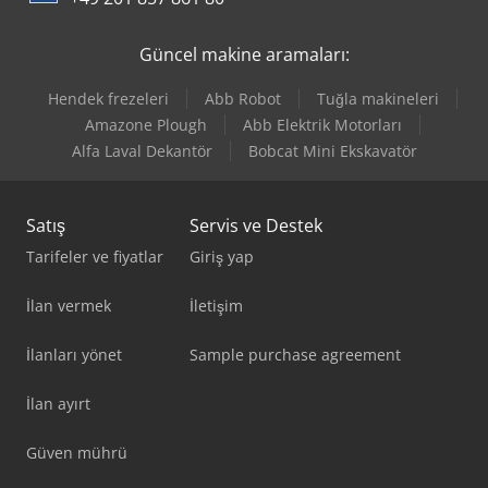
Renault Midliner
Güncel makine aramaları:
Renault Trafic
Hendek frezeleri
Abb Robot
Tuğla makineleri
Toyota Proace
Amazone Plough
Abb Elektrik Motorları
Alfa Laval Dekantör
Bobcat Mini Ekskavatör
Vw Crafter 35
Satış
Servis ve Destek
Tarifeler ve fiyatlar
Giriş yap
İlan vermek
İletişim
İlanları yönet
Sample purchase agreement
İlan ayırt
Güven mührü