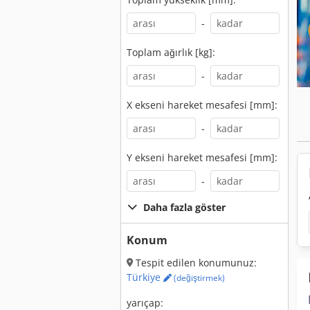
-
Toplam ağırlık [kg]:
-
X ekseni hareket mesafesi [mm]:
-
Y ekseni hareket mesafesi [mm]:
-
Daha fazla göster
Konum
Tespit edilen konumunuz:
Türkiye
(değiştirmek)
yarıçap: