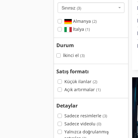
Sınırsız
(3)
Almanya
(2)
İtalya
(1)
Durum
İkinci el
(3)
Satış formatı
Küçük ilanlar
(2)
Açık artırmalar
(1)
Detaylar
Sadece resimlerle
(3)
Sadece videolu
(0)
Yalnızca doğrulanmış