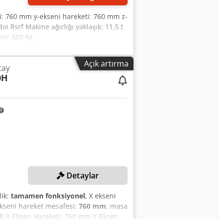
ti: 760 mm y-ekseni hareketi: 760 mm z-
 Rsrf Makine ağırlığı yaklaşık: 11,5 t
esi: 500 kg
Açık artırma
tay
0H
Detaylar
lik:
tamamen fonksiyonel
, X ekseni
ekseni hareket mesafesi:
760 mm
, masa
R X-Eksen Hareketi: 760 mm Y-Eksen