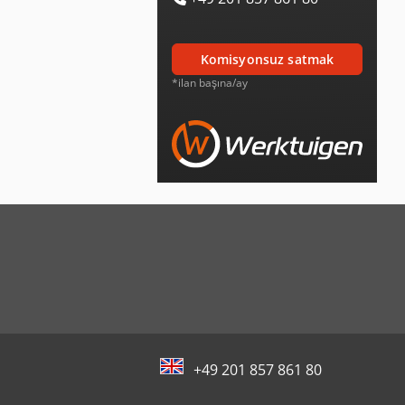
komisyonsuz satmak
*ilan başına/ay
+49 201 857 861 80