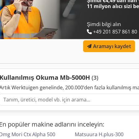
Şimdi €4,49'dan ilan 
mm • Masa/palet: 500 × 500 mm; maksimum yük 500 kg; indeksleme 1
11 milyon alıcı
sizi b
× 1.000 mm • kesme ilerlemesi 1-60.000 mm/dak; tabla indeksleme m
MAS403/BT40; çekme saplaması MAS 2; magazin 64 takım; rastgele 
Csdpfxjx D Rrco Ai Rorf Ek ekipman • Talaş konveyörü • İş mili içind
Şimdi bilgi alın
kenarında takım ön ayarı • Renishaw sondası için provizyon • Duş/y
+49 201 857 861 80
Aramayı kaydet
Kullanılmış Okuma Mb-5000H
(3)
Artık Werktuigen genelinde, 200.000’den fazla kullanılmış m
En popüler makine adlarını inceleyin:
Dmg Mori Ctx Alpha 500
Matsuura H.plus-300