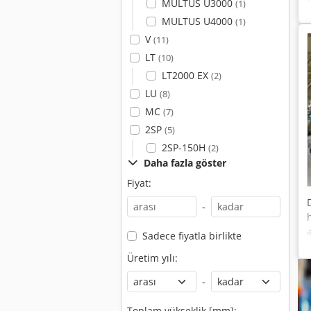
MULTUS U3000
(1)
MULTUS U4000
(1)
V
(11)
LT
(10)
LT2000 EX
(2)
LU
(8)
MC
(7)
2SP
(5)
2SP-150H
(2)
Daha fazla göster
Fiyat:
-
Sadece fiyatla birlikte
Üretim yılı:
-
Toplam yükseklik [mm]: