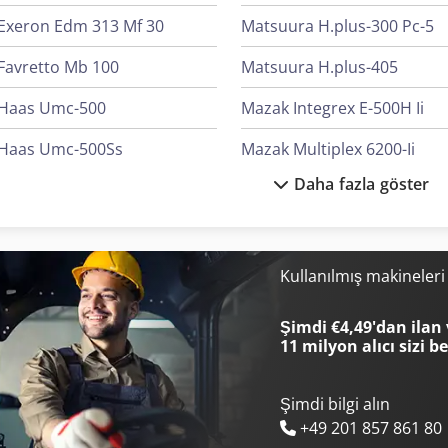
Exeron Edm 313 Mf 30
Matsuura H.plus-300 Pc-5
Favretto Mb 100
Matsuura H.plus-405
Haas Umc-500
Mazak Integrex E-500H Ii
Haas Umc-500Ss
Mazak Multiplex 6200-Ii
Daha fazla göster
Haas Umc-750
Okuma 2Sp-150H
Heller H 6000
Okuma Genos L2000-E
Knuth Kb 1400
Okuma Genos L3000-E
Kullanılmış makineler
Knuth Kpb 30
Okuma Lb2000 Ex Ii
Şimdi €4,49'dan ilan 
11 milyon alıcı
sizi b
Şimdi bilgi alın
+49 201 857 861 80