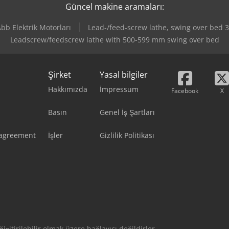
Güncel makine aramaları:
bb Elektrik Motorları
Lead-/feed-screw lathe, swing over bed
Leadscrew/feedscrew lathe with 500-599 mm swing over bed
Şirket
Yasal bilgiler
Hakkımızda
İmpressum
Facebook
X
Basın
Genel İş Şartları
 agreement
İşler
Gizlilik Politikası
eğişitirilebilir olmak üzere bağlayıcı değildirler.