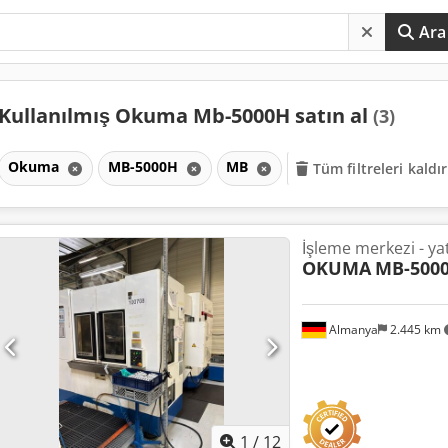
Ara
Kullanılmış Okuma Mb-5000H satın al
(3)
Okuma
MB-5000H
MB
Tüm filtreleri kaldır
İşleme merkezi - ya
OKUMA
MB-500
Almanya
2.445 km
1
/
12