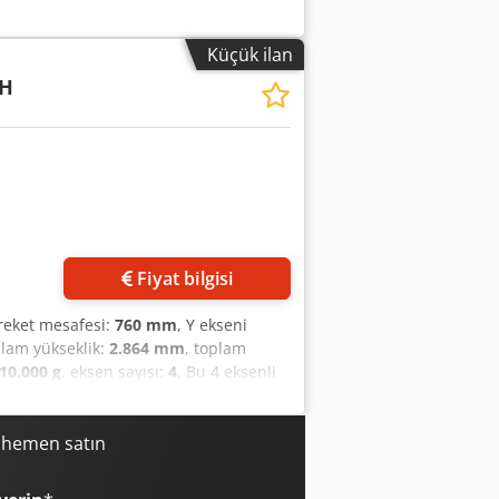
 Mesafesi: 50 ila 810 mm İğ Ucu -
m Maks. Taşıma Kapasitesi: 500 kg
Küçük ilan
ayısı Aralığı: kademesiz Konik Yuva: NT
0H
l İlerlemesi (X/Y/Z): 1 ila 60.000
andart MAS BT40 Magazin Kapasitesi:
ı (Yan Yuva Boş): 150 mm Maks. Takım
Toplam Güç Gereksinimi: 43 kW
: 11,5 ton
Fiyat bilgisi
areket mesafesi:
760 mm
, Y ekseni
plam yükseklik:
2.864 mm
, toplam
10.000 g
, eksen sayısı:
4
, Bu 4 eksenli
şıyabilen 500 × 500 mm'lik sağlam bir
lı bir hareket yelpazesi sunar. Bu
ve 64 takımlı bir magazin ile
i hemen satın
akkında daha fazla bilgi için bizimle
li burnundan palet merkezine: 135-895