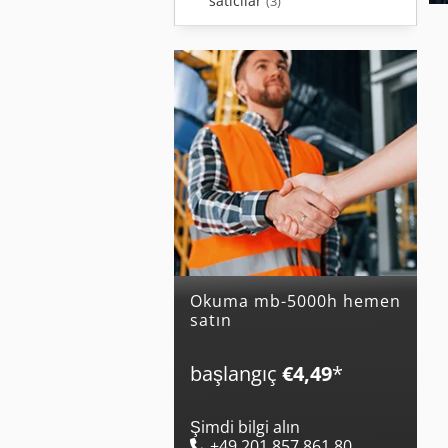
satıcılar
(3)
okuma mb-5000h hemen
satın
başlangıç
€4,49
*
Şimdi bilgi alın
+49 201 857 861 80