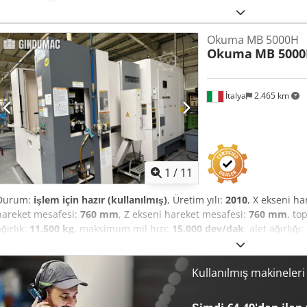
Hareketi: 760 mm Z-Eksen Hareketi: 760 mm İğ Merkezi - Tabla Üstü
Tabla Merkezi Mesafesi: 135 ila 895 mm Tabla Ölçüsü: 500 x 500 m
Okuma MB 5000H
İndeks Pozisyonları: 360 Devir Aralığı: 50 ila 15.000 dev/dak Devir S
Okuma
MB 500
No. 40 İğ Çapı: 70 mm İlerleme Hızlı İlerleme (X/Y/Z): 60.000 mm/dak E
mm/dak Csdpfxoxvq Hdo Ai Rerf Takım Değiştirici Takım Yuvası: St
48 yuva Maks. Takım Çapı (Yan Yuva Dolu): 70 mm Maks. Takım Çap
İtalya
2.465 km
Uzunluğu: 300 mm Maks. Takım Ağırlığı: 10 kg MAKİNE DETAYLARI 
Boyutlar & Ağırlık Kapladığı Alan: 2,7 x 4,73 x 2,87 m Makine Ağırlığı
1
/
11
Durum:
işlem için hazır (kullanılmış)
, Üretim yılı:
2010
, X ekseni h
hareket mesafesi:
760 mm
, Z ekseni hareket mesafesi:
760 mm
, to
ağırlık:
11.500 kg
, maksimum mil hızı:
15.000 dev/dak
, alet ağırlığı:
Okuma MB 5000H 2010 yılında üretilmiştir. Maksimum 500 kg yük ta
palete sahiptir ve X, Y ve Z eksenlerinde 760 mm hareket ile kapsam
yatay işleme merkezi, 15.000 dakikaya¹ kadar yüksek hızlı bir iş mili 
Kullanılmış makineler
donatılmış olup karmaşık işleme görevleri için idealdir. Bu makine h
iletişime geçin. • Mil merkezinden palet üstüne: 50-810 mm • İş mi