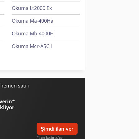
Okuma Lt2000 Ex
Okuma Ma-400Ha
Okuma Mb-4000H
Okuma Mcr-A5Cii
Okuma Multus U3000
Okuma Multus U4000
i hemen satın
verin
*
ekliyor
Şimdi ilan ver
*ilan başına/ay