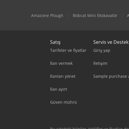
Amazone Plough
Bobcat Mini Ekskavatör
A
Satış
Servis ve Destek
Tarifeler ve fiyatlar
Giriş yap
İlan vermek
İletişim
İlanları yönet
Sample purchase
İlan ayırt
Güven mührü
Bu sitedeki bilgiler, teklifler ve fiyatlar d