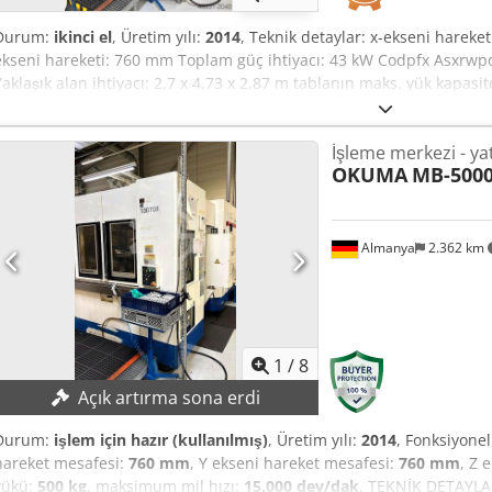
Durum:
ikinci el
, Üretim yılı:
2014
, Teknik detaylar: x-ekseni hareke
ekseni hareketi: 760 mm Toplam güç ihtiyacı: 43 kW Codpfx Asxrwpdoi
Yaklaşık alan ihtiyacı: 2,7 x 4,73 x 2,87 m tablanın maks. yük kapasit
İşleme merkezi - ya
OKUMA
MB-500
Almanya
2.362 km
1
/
8
Açık artırma sona erdi
Durum:
işlem için hazır (kullanılmış)
, Üretim yılı:
2014
, Fonksiyonel
hareket mesafesi:
760 mm
, Y ekseni hareket mesafesi:
760 mm
, Z 
yükü:
500 kg
, maksimum mil hızı:
15.000 dev/dak
, TEKNİK DETAYLA