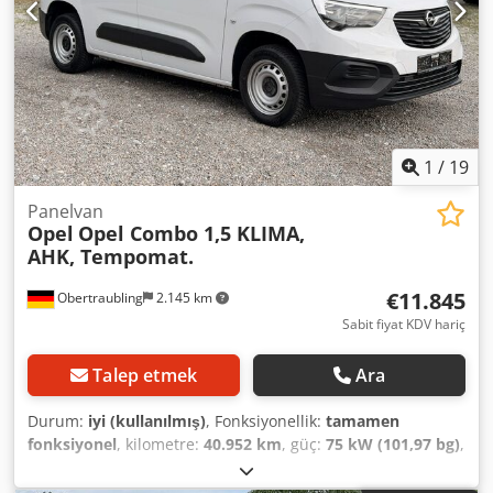
1
/
19
Panelvan
Opel
Opel Combo 1,5 KLIMA,
AHK, Tempomat.
€11.845
Obertraubling
2.145 km
Sabit fiyat KDV hariç
Talep etmek
Ara
Durum:
iyi (kullanılmış)
, Fonksiyonellik:
tamamen
fonksiyonel
, kilometre:
40.952 km
, güç:
75 kW (101,97 bg)
,
ilk tescil:
05/2023
, yakıt türü:
dizel
, boş ağırlık:
1.468 kg
,
azami yük ağırlığı:
572 kg
, toplam ağırlık:
2.040 kg
, yakıt: