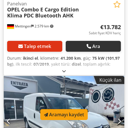
Panelvan
OPEL
Combo E Cargo Edition
Klima PDC Bluetooth AHK
€13.782
Mettingen
2.579 km
Sabit fiyat KDV hariç
Talep etmek
Ara
Durum:
ikinci el
, kilometre:
41.200 km
, güç:
75 kW (101,97
bg)
, ilk tescil:
07/2019
, yakıt türü:
dizel
, toplam ağırlık:
2.390 kg
, renk:
beyaz
, vites türü:
mekanik
, emisyon sınıfı:
Euro 6
, koltuk sayısı:
2
, Üretim yılı:
2019
, Donanım:
ABS,
Küçük ilan
elektronik denge programı (ESP), is filtrasyon filtresi,
klima, merkezi kilitleme
, Special equipment:
Dwjdpfeynqnasx Ancsa Towbar newly retrofitted
Driver/passenger airbag, luggage compartment lighting
(LED), boot/loading area flooring (plastic), Comfort package,
230V power socket, Cool & Sound package, multimedia
Aramayı kaydet
audio system, Bluetooth, cruise control Further equipment:
Driver's airbag, audio controls on steering wheel,