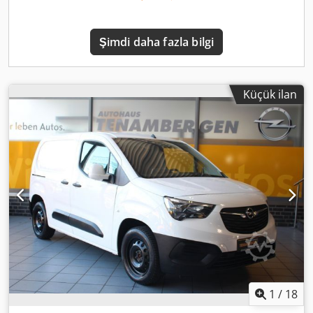
yastığı, Bluetooth/USB bağlantılı ses sistemi, Sürüş asistanı
sistemi: Yokuş Kalkış Desteği (HSA), camsız arka kanat
kapılar, gövde/üst yapı: Kutu tipi, Motor 1,5 Lt - 56 kW CDTI
Şimdi daha fazla bilgi
DPF, jant göbek kapakları, dingil mesafesi 2785 mm, Euro
6d-TEMP emisyon standartlarına uygun düşük emisyon
Günümüzün hızlı değişen koşulları nedeniyle değişiklik,
ara satış ve hatalar kesinlikle saklı tutulmuştur. İlanlarda,
Küçük ilan
internette, fiyat etiketlerinde, broşürlerde veya
fotoğraflarda verilen tüm bilgiler bağlayıcı olmayan
açıklamalardır ve garanti edilen özellikler olarak kabul
edilmez. Satıcı, basım, yazım, veri aktarım veya giriş
hatalarından sorumlu tutulamaz.
1
/
18