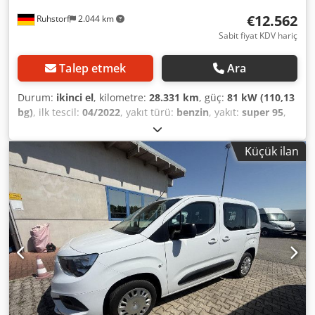
€12.562
Ruhstorf
2.044 km
Sabit fiyat KDV hariç
Talep etmek
Ara
Durum:
ikinci el
, kilometre:
28.331 km
, güç:
81 kW (110,13
bg)
, ilk tescil:
04/2022
, yakıt türü:
benzin
, yakıt:
super 95
,
renk:
beyaz
, emisyon sınıfı:
Euro 6d
, Üretim yılı:
2022
,
Donanım:
ABS, araç içi bilgisayar, elektronik denge
Küçük ilan
programı (ESP), hava yastığı, hız sabitleyici, ikinci el araç
garantisi, immobilizer sistemi, klima, merkezi kilitleme,
sürgülü kapı, çekiş kontrolü
, * You can find another 1,500
vehicles on our homepage. Leasing and financing are
possible even without a down payment! *Our prices are
cash pick-up prices, meaning additional work such as
installing a tow bar, providing a second set of tires, service
maintenance, warranty, all-inclusive packages, etc., will be
charged separately. *Despite our best efforts, listing errors
cannot be ruled out and are therefore not guaranteed!
Subject to input errors, prior sale, and mistakes. The