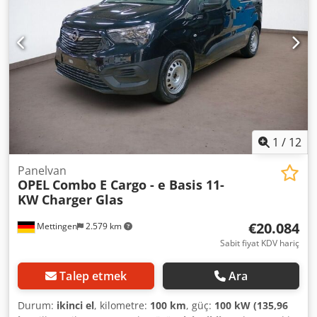
1
/
12
Panelvan
OPEL
Combo E Cargo - e Basis 11-
KW Charger Glas
€20.084
Mettingen
2.579 km
Sabit fiyat KDV hariç
Talep etmek
Ara
Durum:
ikinci el
, kilometre:
100 km
, güç:
100 kW (135,96