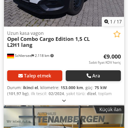
emisyon, siyah yan koruma şeritleri, sol ön koltuk manuel
ayarlanabilir, koltuk döşemesi / kaplama: kumaş, 6x15 çelik
jantlar, orta konsolda (12V soket) priz. Djdpfjy T Dahsx
Ancjwa
1
/
17
Uzun kasa vagon
Opel
Combo Cargo Edition 1,5 CL
L2H1 lang
€9.000
Schliersee
2.118 km
Sabit fiyat KDV hariç
Talep etmek
Ara
Durum:
ikinci el
, kilometre:
153.000 km
, güç:
75 kW
(101,97 bg)
, ilk tescil:
02/2024
, yakıt türü:
dizel
, toplam
ağırlık:
2.380 kg
, bir sonraki muayene (TÜV):
02/2028
, yakıt:
dizel
, renk:
beyaz
, vites türü:
mekanik
, vites sayısı:
6
,
Küçük ilan
emisyon sınıfı:
Euro 6
, koltuk sayısı:
2
, toplam uzunluk:
4.753 mm
, toplam genişlik:
1.848 mm
, toplam yükseklik:
1.880 mm
, Donanım:
hız sabitleyici, kamyon kaydı, klima,