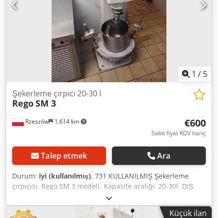
1
/
5
Şekerleme çırpıcı 20-30 l
Rego
SM 3
€600
Rzeszów
1.614 km
Sabit fiyat KDV hariç
Talep etmek
Ara
Durum:
iyi (kullanılmış)
, 731 KULLANILMIŞ Şekerleme
çırpıcısı, Rego SM 3 modeli. Kapasite aralığı: 20-30l. DIŞ
BOYUTLAR (cm. cinsinden): Chsdport Tgxsfx Afija - W 65, -
D 70, - H 165. EKİPMANLAR: - su ısıtıcısı (kapasite: 30 l)
Küçük ilan
Ünite depomuzda (36-068 Bachórz, Polonya) görülmeye