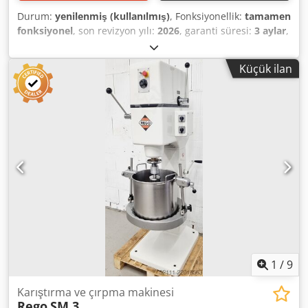
Durum:
yenilenmiş (kullanılmış)
, Fonksiyonellik:
tamamen
fonksiyonel
, son revizyon yılı:
2026
, garanti süresi:
3 aylar
,
giriş voltajı:
400 V
, DGUV onaylı - geçerlilik tarihi:
09/2027
,
toplam ağırlık:
375 kg
, elektrik sigortası:
16 A
, giriş
Küçük ilan
frekansı:
50 Hz
, boş ağırlık:
375 kg
, Karıştırma ve Çırpma
Makinesi Rego Modeli: SM 3, yenilenmiş Zaman ayarlı
otomatik karıştırma özellikli karıştırma makinesi. Çırpma
işlemi söz konusu olduğunda, bu makine idealdir! 2
çalışma fonksiyonu: 1 x karıştırma / 1 x çırpma Cjdpfxszpg
Ide Afijha 1 karıştırma aparatı, 1 çırpma aparatı 1 adet 32
litrelik paslanmaz çelik kazan Çalışma mili/karıştırma mili,
yenilenmiş Yüksek performanslı ve sağlam teknoloji Sadece
bizde DGUV V 3 sertifikalı Bağlantı: 400V, 16A-CEE fiş
Uzman bir firmadan kalite! İkinci el, yenilenmiş ve SAB
tarafından kontrol edilmiş Garanti kapsamındadır. Bizi
ziyaret edin!
1
/
9
Karıştırma ve çırpma makinesi
Rego
SM 3