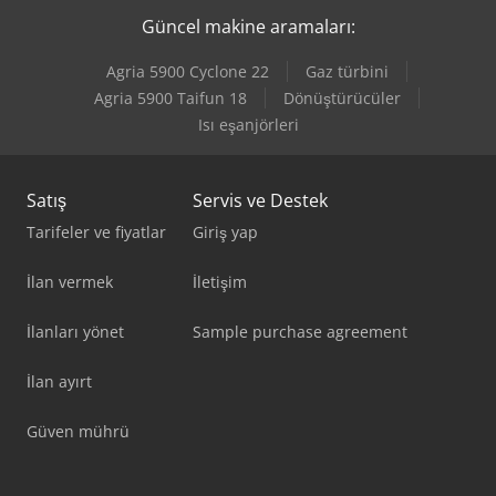
Güncel makine aramaları:
Schmersal Bns 180-02Z
Agria 5900 Cyclone 22
Gaz türbini
Scm Class S 630
Agria 5900 Taifun 18
Dönüştürücüler
Isı eşanjörleri
Vw T 3
Satış
Servis ve Destek
Tarifeler ve fiyatlar
Giriş yap
İlan vermek
İletişim
İlanları yönet
Sample purchase agreement
İlan ayırt
Güven mührü