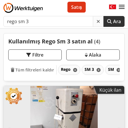
Satış
Ara
Kullanılmış Rego Sm 3 satın al
(4)
Filtre
Alaka
Rego
SM 3
SM
Tüm filtreleri kaldır
Küçük ilan