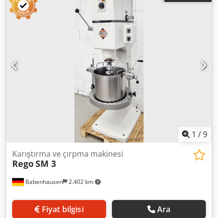
hazırdır. Belirtilen fiyat net fiyattır İNGİLİZCE, ALMANCA VE
FRANSIZCA KONUŞUYORUZ
1
/
9
Karıştırma ve çırpma makinesi
Rego
SM 3
Babenhausen
2.402 km
Fiyat bilgisi
Ara