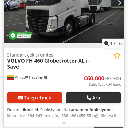
1
/
16
Standart çekici ünitesi
VOLVO
FH 460 Globetrotter XL i-
Save
€60.000
Vilnius
1.903 km
€61.300
Sabit fiyat KDV hariç
Talep etmek
Ara
Durum:
ikinci el
, Fonksiyonellik:
tamamen fonksiyonel
,
kilometre:
294.943 km
, güç:
338 kW (459,55 bg)
, ilk tescil:
09/2022
, yakıt türü:
dizel
, toplam ağırlık:
8.461 kg
, dingil
konfigürasyonu:
4x2
, dingil mesafesi:
380 mm
, renk: