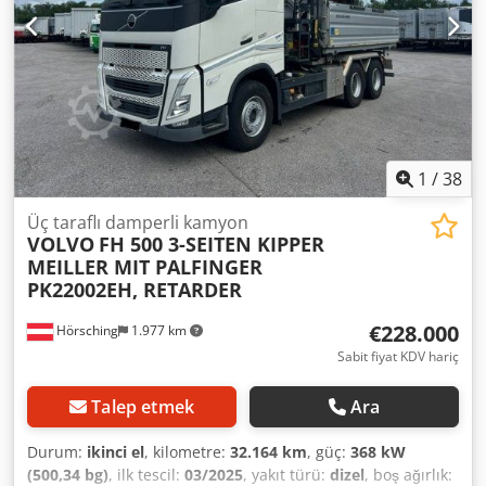
| 6x2 | İyi durumda | Dingil mesafesi: 3900/1370 | Ahşap
vinç | Hata, yazım hatası ve önceden satış yapma hakkı
saklıdır. Dcjdpfxjzp U R He Abwok
1
/
38
Üç taraflı damperli kamyon
VOLVO
FH 500 3-SEITEN KIPPER
MEILLER MIT PALFINGER
PK22002EH, RETARDER
€228.000
Hörsching
1.977 km
Sabit fiyat KDV hariç
Talep etmek
Ara
Durum:
ikinci el
, kilometre:
32.164 km
, güç:
368 kW
(500,34 bg)
, ilk tescil:
03/2025
, yakıt türü:
dizel
, boş ağırlık: