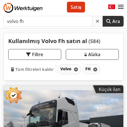
Satış
Ara
Kullanılmış Volvo Fh satın al
(584)
Filtre
Alaka
Volvo
FH
Tüm filtreleri kaldır
Küçük ilan