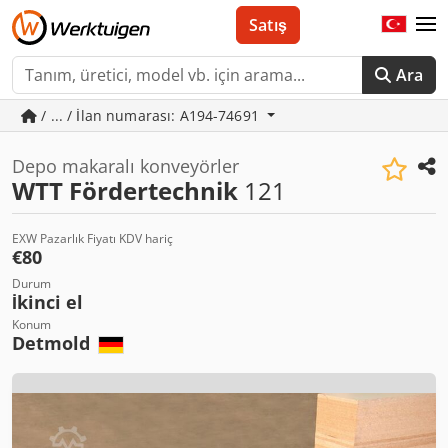
Satış
Ara
/ ... / İlan numarası: A194-74691
Depo makaralı konveyörler
WTT Fördertechnik
121
EXW Pazarlık Fiyatı KDV hariç
€80
Durum
İkinci el
Konum
Detmold