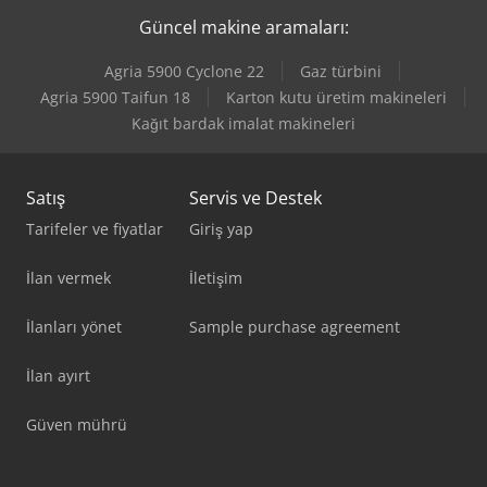
hakkı saklıdır.)
Güncel makine aramaları:
Agria 5900 Cyclone 22
Gaz türbini
Agria 5900 Taifun 18
Karton kutu üretim makineleri
Kağıt bardak imalat makineleri
Satış
Servis ve Destek
Tarifeler ve fiyatlar
Giriş yap
İlan vermek
İletişim
İlanları yönet
Sample purchase agreement
İlan ayırt
Güven mührü