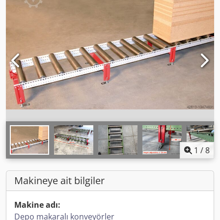
1
/
8
Makineye ait bilgiler
Makine adı:
Depo makaralı konveyörler