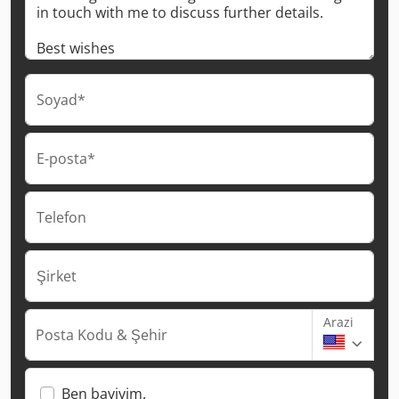
Soyad*
E-posta*
Telefon
Şirket
Arazi
Posta Kodu & Şehir
Ben bayiyim.