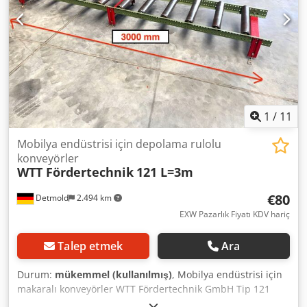
1
/
11
Mobilya endüstrisi için depolama rulolu
konveyörler
WTT Fördertechnik
121 L=3m
€80
Detmold
2.494 km
EXW Pazarlık Fiyatı KDV hariç
Talep etmek
Ara
Durum:
mükemmel (kullanılmış)
, Mobilya endüstrisi için
makaralı konveyörler WTT Fördertechnik GmbH Tip 121
Dsdpfx Aswwmitjiyeck 750 adet komple makaralı konveyör,