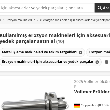
Ara
ı
Erozyon makineleri
2. el erozyon makineleri için aksesuarlar ve yedek pa
Kullanılmış erozyon makineleri için aksesuarl
yedek parçalar satın al
(10)
Metal işleme makineleri ve takım tezgahları
Erozyon mak
Erozyon makineleri için aksesuarlar ve yedek parçalar
2025 Vollmer ölçü
F
Vollmer
Prüfdor
Cloppenburg
2.586