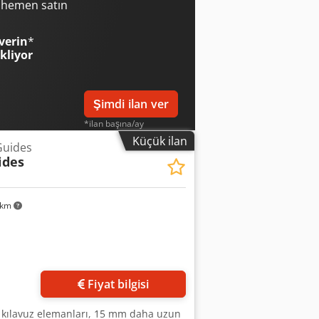
i hemen satın
verin
*
ekliyor
Şimdi ilan ver
*ilan başına/ay
Küçük ilan
Guides
ides
 km
in
Fiyat bilgisi
el kılavuz elemanları, 15 mm daha uzun