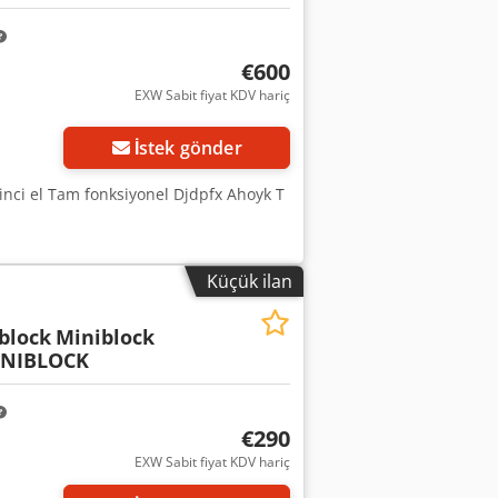
€600
EXW Sabit fiyat KDV hariç
İstek gönder
kinci el Tam fonksiyonel Djdpfx Ahoyk T
Küçük ilan
block
Miniblock
INIBLOCK
€290
EXW Sabit fiyat KDV hariç