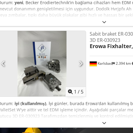
Durum:
yeni
, Becker Erodiertechnik'in bağlama cihazları hem EDM
mevcut donanımın genişletilmesi için uygundur. Dodolk Hvrjpfx Ah 
veya zımbalar, tıpkı daha büyük plakalar gibi hızlı ve hassas bir şek
tutucudan sarkaç fonksiyonlu bağlama kirişine kadar her şeyi Karls
üretiyoruz. Diğer arayüzlere veya sistemlere uyarlamalar mümkünd
Sabit braket ER-030
üretiyor ve sertleştiriyoruz. Herhangi bir sorunuz varsa veya teknik 
3D ER-030923
iletişime geçmekten çekinmeyin.
Erowa
Fixhalter
Karlsbad
2.394 km
1
/
5
Durum:
iyi (kullanılmış)
, İyi günler, burada Erowa'dan kullanılmış
PalletSet W'ye aittir ve tel EDM işleme içindir. Aşağıdaki parçalar 
tutucu 3D ER-030923 Tarafımızdan temizlenmiş ve kontrol edilmiştir. 
gerçekleştirilmiştir. Sıkıştırma cihazlarında hafif kullanım izleri var
Bireysel kabul de mümkündür. Yedek parçalar mevcuttur. Herhang