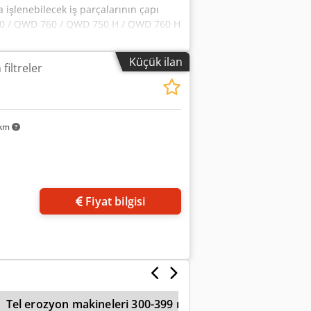
 işlenebilecek iş parçalarının çapı
750 / QWD 760 / QWD 750 H / QWD 760 H
Küçük ilan
filtreler
 km
Fiyat bilgisi
Tel erozyon makineleri 300-399 mm boyuna hareketli