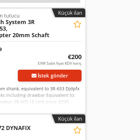
Küçük ilan
ım tutucu
ch System 3R
53,
pter 20mm Schaft
€200
EXW Sabit fiyat KDV hariç
İstek gönder
mm shank, equivalent to 3R-653 Djdpfx
s Including drawbar Equivalent to:
awbar 3R-605.1E Unit price: €200
Küçük ilan
72 DYNAFIX