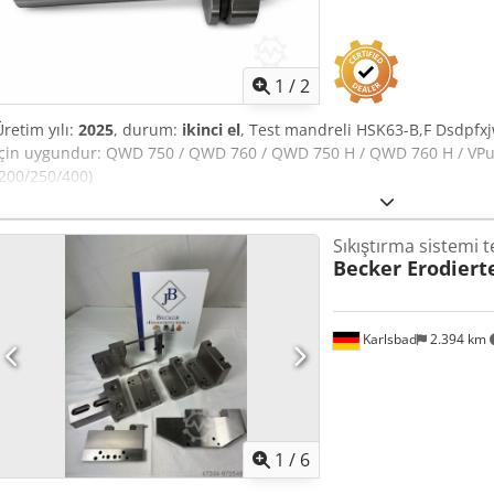
1
/
2
Üretim yılı:
2025
, durum:
ikinci el
, Test mandreli HSK63-B,F Dsdpfxj
için uygundur: QWD 750 / QWD 760 / QWD 750 H / QWD 760 H / VPuls
(200/250/400)
Sıkıştırma sistemi t
Becker Erodiert
Karlsbad
2.394 km
1
/
6