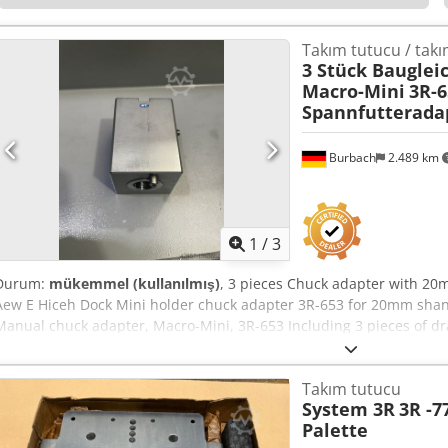
Takım tutucu / tak
3 Stück Bauglei
Macro-Mini
3R-6
Spannfutterada
Burbach
2.489 km
1
/
3
Durum:
mükemmel (kullanılmış)
, 3 pieces Chuck adapter with 20
Aew E Hiceh Dock Mini holder chuck adapter 3R-653 for 20mm shank
Manual chuck adapter, Macro-Mini, 3R-653 Including 3 pieces of dr
Takım tutucu
System 3R
3R -7
Palette