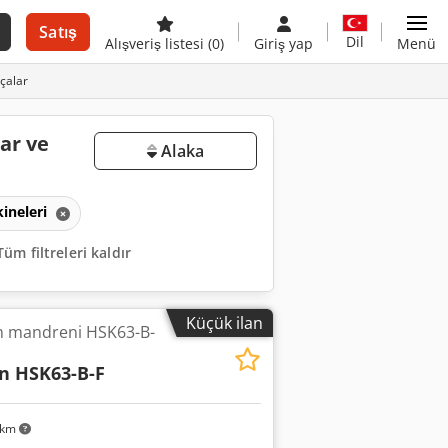
Satış
Dil
Alışveriş listesi
(0)
Giriş yap
Menü
rçalar
ar ve
Alaka
ineleri
Tüm filtreleri kaldır
Küçük ilan
m mandreni HSK63-B-
n HSK63-B-F
 km