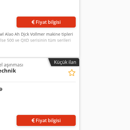
Daha fazla fotoğraf
isteyin
Fiyat bilgisi
wl Alao Ah Djck Vollmer makine tipleri
e 500 ve QXD serisinin tüm serileri
Küçük ilan
el aşınması
echnik
Fiyat bilgisi