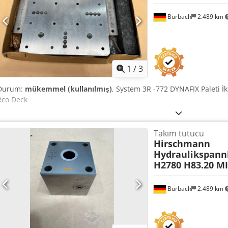
Burbach
2.489 km
1
/
3
Durum:
mükemmel (kullanılmış)
, System 3R -772 DYNAFIX Paleti İ
Rco Deck
Takım tutucu
Hirschmann
Hydraulikspann
H2780 H83.20 M
Burbach
2.489 km