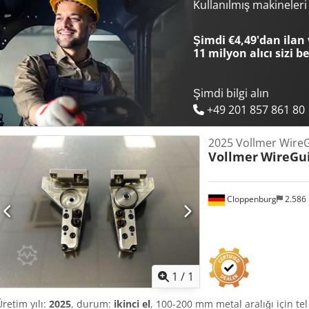
hizmetinizdeyiz. Dsdep Eb Dvepfx Ah Deck
Kullanılmış makineler
Şimdi €4,49'dan ilan 
11 milyon alıcı
sizi b
Şimdi bilgi alın
+49 201 857 861 80
2025 Vollmer Wire
Vollmer
WireGu
Cloppenburg
2.586
Daha fazla fotoğraf
istey
1
/
1
Üretim yılı:
2025
, durum:
ikinci el
, 100-200 mm metal aralığı için t