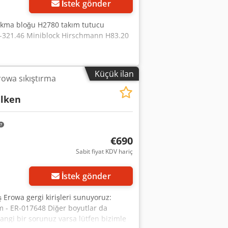
İstek gönder
 sıkma bloğu H2780 takım tutucu
R-321.46 Miniblock Hirschmann H83.20
Küçük ilan
rowa sıkıştırma
lken
€690
Sabit fiyat KDV hariç
Daha fazla fotoğraf
isteyin
İstek gönder
 Erowa gergi kirişleri sunuyoruz:
- ER-017648 Diğer boyutlar da
angi bir sorunuz varsa lütfen bizimle