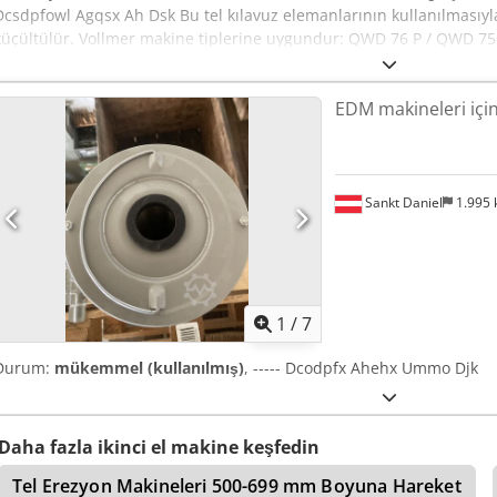
Dcsdpfowl Agqsx Ah Dsk Bu tel kılavuz elemanlarının kullanılmasıyla
küçültülür. Vollmer makine tiplerine uygundur: QWD 76 P / QWD 
/ VPulse 500
EDM makineleri için 
Sankt Daniel
1.995
1
/
7
Durum:
mükemmel (kullanılmış)
, ----- Dcodpfx Ahehx Ummo Djk
Daha fazla ikinci el makine keşfedin
Tel Erezyon Makineleri 500-699 mm Boyuna Hareket