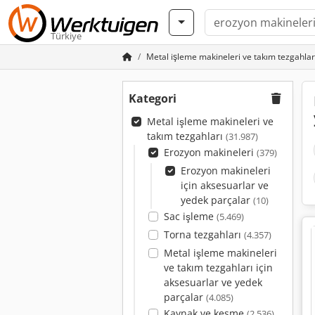
Türkiye
Metal işleme makineleri ve takım tezgahlar
Kategori
Metal işleme makineleri ve
takım tezgahları
(31.987)
Erozyon makineleri
(379)
Erozyon makineleri
için aksesuarlar ve
yedek parçalar
(10)
Sac işleme
(5.469)
Torna tezgahları
(4.357)
Metal işleme makineleri
ve takım tezgahları için
aksesuarlar ve yedek
parçalar
(4.085)
Kaynak ve kesme
(2.536)