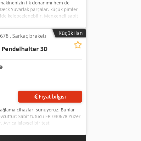
 makinenizin ilk donanımı hem de
Deck Yuvarlak parçalar, küçük pimler
ilde kelepçelenebilir. Mengeneli sabit
bad'daki tesisimizde kendimiz
ür. Ürünlerimizi paslanmaz çelikten
Küçük ilan
678 , Sarkaç braketi
yardıma ihtiyacınız varsa lütfen bizimle
, Pendelhalter 3D
Fiyat bilgisi
 bağlama cihazları sunuyoruz. Bunlar
mevcuttur: Sabit tutucu ER-030678 Yüzer
Ayrıca işlevsel bir test
dır ve teknik olarak çok iyi durumdadır.
i bir sorunuz mu var? O zaman