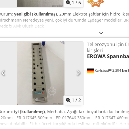
1
/
6
Durum:
yeni gibi (kullanılmış)
, 20mm Elektrot şaftlar için hidrolik
Hirschmann Neredeyse yeni, çok iyi durumda Eşdeğer modeller: 3
Dedpfx Ajyk Ulush Deck
Tel erozyonu için E
kirişleri
EROWA
Spannba
Karlsbad
2.394 km
1
/
2
Durum:
iyi (kullanılmış)
, Merhaba, Aşağıdaki boyutlarda kullanılmış
220mm - ER-017645 300mm - ER-017646 380mm - ER-017647 460mm 
mevcut olabilir. Ek bir ücret karşılığında teslimat mümkündür. Herh