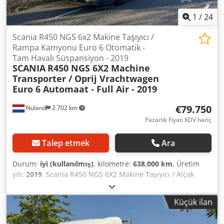
Trading B.V. Chodpfxjzqhkve Adtea Bedrijfsstraat 3 5391 LR
Nuland
1
/
24
Scania R450 NGS 6x2 Makine Taşıyıcı /
Rampa Kamyonu Euro 6 Otomatik -
Tam Havalı Süspansiyon - 2019
SCANIA
R450 NGS 6X2 Machine
Transporter / Oprij Vrachtwagen
Euro 6 Automaat - Full Air - 2019
€79.750
Nuland
2.702 km
Pazarlık Fiyatı KDV hariç
Talep etmek
Ara
Durum:
iyi (kullanılmış)
, kilometre:
638.000 km
, Üretim
yılı:
2019
, Scania R450 NGS 6X2 Makine Taşıyıcı / Alçak
Yükleme Kamyonu Euro 6 Otomatik - Full Air - 2019 638 bin
km, Muayene geçerli: 12-2026!! Hollanda plakalı, hemen
Küçük ilan
kullanılabilir! Uzunluk: 790 cm Genişlik: 254 cm Yükseklik:
116,5 cm Yük kapasitesi: 14.017 kg Sürekli stok, web