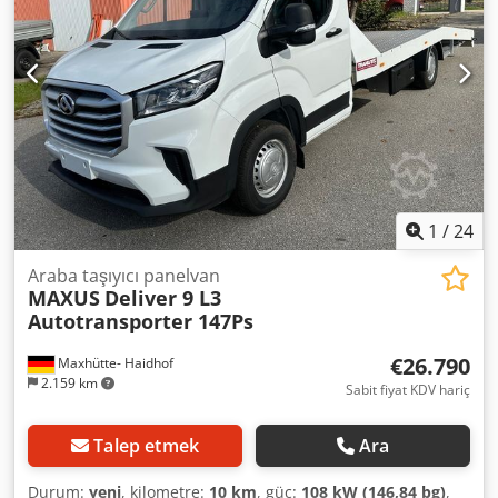
1
/
24
Araba taşıyıcı panelvan
MAXUS
Deliver 9 L3
Autotransporter 147Ps
€26.790
Maxhütte- Haidhof
2.159 km
Sabit fiyat KDV hariç
Talep etmek
Ara
Durum:
yeni
, kilometre:
10 km
, güç:
108 kW (146,84 bg)
,