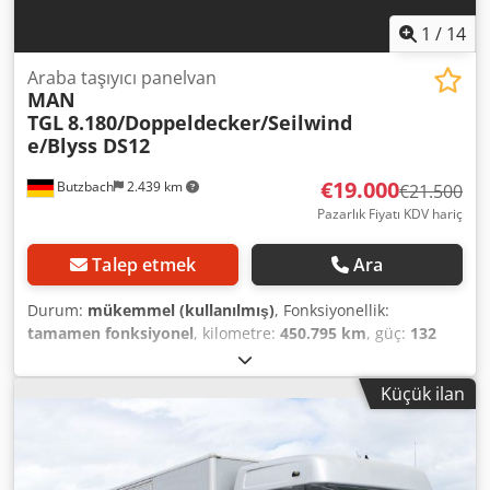
1
/
14
Araba taşıyıcı panelvan
MAN
TGL
8.180/Doppeldecker/Seilwind
e/Blyss DS12
€19.000
Butzbach
2.439 km
€21.500
Pazarlık Fiyatı KDV hariç
Talep etmek
Ara
Durum:
mükemmel (kullanılmış)
, Fonksiyonellik:
tamamen fonksiyonel
, kilometre:
450.795 km
, güç:
132
kW (179,47 bg)
, ilk tescil:
10/2013
, yakıt türü:
dizel
, boş
ağırlık:
5.145 kg
, azami yük ağırlığı:
2.345 kg
, toplam
Küçük ilan
ağırlık:
7.490 kg
, dingil konfigürasyonu:
4x2
, bir sonraki
muayene (TÜV):
06/2027
, yakıt:
dizel
, vites türü:
mekanik
,
emisyon sınıfı:
Euro 5
, süspansiyon:
çelik-hava
, Üretim yılı:
2013
, Donanım:
tır çekici bağlantısı
, MAN TGL 8.180/Çift