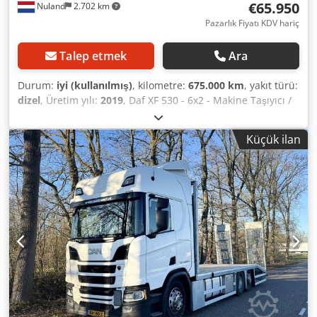
€65.950
Nuland
2.702 km
Pazarlık Fiyatı KDV hariç
Talep etmek
Ara
Durum:
iyi (kullanılmış)
, kilometre:
675.000 km
, yakıt türü:
dizel
, Üretim yılı:
2019
, Daf XF 530 - 6x2 - Makine Taşıyıcı /
Rampalı Kamyon - 2019 - EURO 6 - 675.000 km - APK 1-27 -
Hidrolik Valfler - Tam Hava Süspansiyonu - Kaldırma
Küçük ilan
Mekanizması - Yönlendirilebilir Aks - Otomatik Şanzıman.
Uzunluk: 815 cm Genişlik: 245 cm Yükseklik: 108 cm Yük
Kapasitesi: 14.400 kg Sürekli olarak güncellenen
stoklarımız için web sitemizi ziyaret edin. Fiyatlar
Nuland'daki teslimat fiyatıdır. Van de Wert Trading B.V.,
çeşitli makineler, kamyonlar, römorklar ve ekipman
parçalarından oluşan değişen bir stoğa sahiptir. Tüm
teslimatlarımız, herhangi bir garanti olmaksızın, "olduğu
gibi" (AS-IS) koşullarda ve ticari fiyatlarla yapılmaktadır.
(Genel şartlarımızı inceleyin) İnceleme ve/veya deneme
sürüşü için randevu alabilirsiniz. Lütfen önceden arayın,
çünkü her zaman orada bulunmuyoruz. Van de Wert