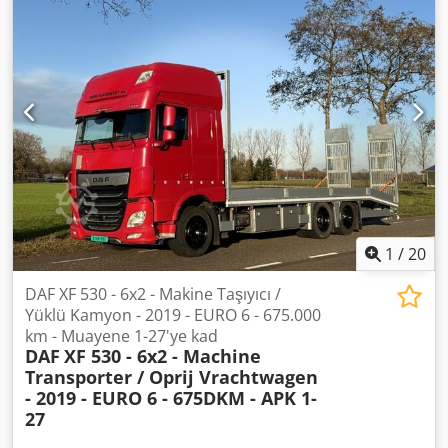
platformu, ilk sahibi, emisyon sınıfı: Euro 6, dizel, arkadan
Ön aks: Direksiyonlu Chodozq E Thspfx Adtea Arka aks: Çift
itişli, HSN 1516, TSN 000, satış öncesinde muayene ve
tekerlekli Boş ağırlık: 2.500 kg Yük kapasitesi: 1.000 kg
emisyon testi yenilenecektir, partikül filtresi etiketi: 4 - Yeşil
Toplam ağırlık: 3.499 kg Daha fazla bilgi için Thierry
Chsdpfxowriu Uj Adtoa
Leemans ile iletişime geçin.
1
/
20
DAF XF 530 - 6x2 - Makine Taşıyıcı /
Yüklü Kamyon - 2019 - EURO 6 - 675.000
km - Muayene 1-27'ye kad
DAF
XF 530 - 6x2 - Machine
Transporter / Oprij Vrachtwagen
- 2019 - EURO 6 - 675DKM - APK 1-
27