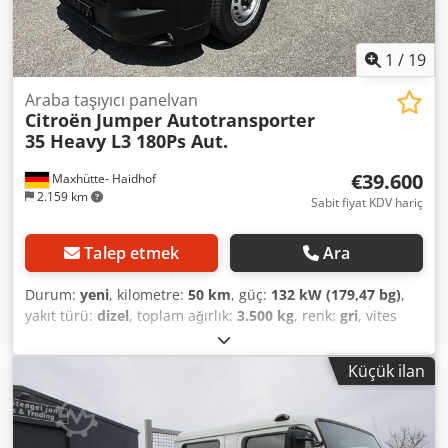
aşağıdaki telefon numaralarından bize ulaşabilirsiniz: *
Konuştuğumuz Diller: Almanca, İngilizce, Fransızca, Lehçe
ve ????? Yazım hataları, yanlışlıklar ve önceden satış için
1
/
19
geçerlidir.
Araba taşıyıcı panelvan
Citroën
Jumper Autotransporter
35 Heavy L3 180Ps Aut.
€39.600
Maxhütte- Haidhof
2.159 km
Sabit fiyat KDV hariç
Talep etmek
Ara
Durum:
yeni
, kilometre:
50 km
, güç:
132 kW (179,47 bg)
,
yakıt türü:
dizel
, toplam ağırlık:
3.500 kg
, renk:
gri
, vites
türü:
otomatik
, emisyon sınıfı:
Euro 6
, toplam uzunluk:
7.400 mm
, toplam genişlik:
2.400 mm
, toplam yükseklik:
Küçük ilan
2.200 mm
, yükleme alanı uzunluğu:
4.800 mm
, yükleme
alanı genişliği:
2.100 mm
, Üretim yılı:
2026
, Donanım:
ABS,
elektronik denge programı (ESP), merkezi kilitleme
, Yeni
Citroën Jumper – iş hayatınızdaki güvenilir ortağınız.