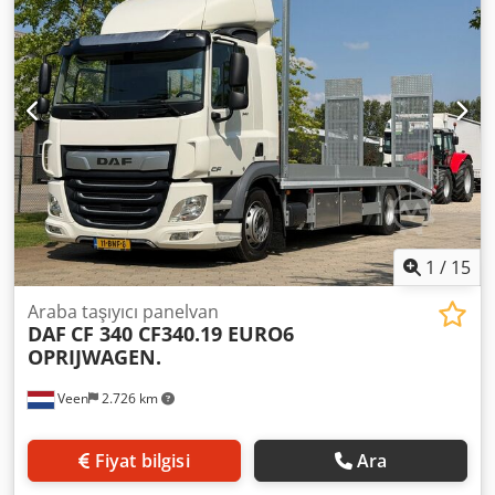
sitemize bakınız. Fiyatlar Nuland çıkışlıdır. Video WhatsApp
ile gönderilebilir. Finansal kiralama? Olanakları
sorabilirsiniz. Van de Wert Trading B.V., değişen makine,
kamyon, treyler ve ekipman stoğuna sahiptir. Tüm
teslimatlarımız ticari fiyatlarla ve GARANTİSİZ AS-IS
koşullarında yapılmaktadır (genel şartlarımıza bakınız).
Görmek veya test sürüşü yapmak için randevu alabilirsiniz;
önceden arayınız, sürekli ofiste olmayabiliriz. Van de Wert
Trading B.V. Codszqhkpopfx Adtoha Bedrijfsstraat 3 5391
LR Nuland
1
/
15
Araba taşıyıcı panelvan
DAF
CF 340 CF340.19 EURO6
OPRIJWAGEN.
Veen
2.726 km
Fiyat bilgisi
Ara