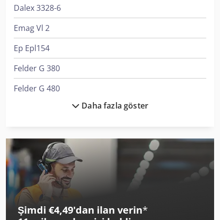
Dalex 3328-6
Emag Vl 2
Ep Epl154
Felder G 380
Felder G 480
Daha fazla göster
Kami Dkm 410L
Krone Bdf
Kögel Box
Linde L 10
Linde L 12
Şimdi €4,49'dan ilan verin
*
Linde V