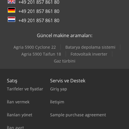
+49 201 857 861 80
Tec Freetec
+49 201 857 861 80
Tec Rotec
+49 201 857 861 80
Volvo Damperli Kamyon
Güncel makine aramaları:
Agria 5900 Cyclone 22
Batarya depolama sistemi
Agria 5900 Taifun 18
Fotovoltaik inverter
Gaz türbini
Satış
Servis ve Destek
Tarifeler ve fiyatlar
Giriş yap
İlan vermek
İletişim
İlanları yönet
Sample purchase agreement
İlan ayırt