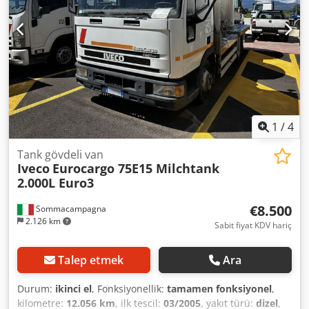
1
/
4
Tank gövdeli van
Iveco
Eurocargo 75E15 Milchtank
2.000L Euro3
€8.500
Sommacampagna
2.126 km
Sabit fiyat KDV hariç
Talep etmek
Ara
Durum:
ikinci el
, Fonksiyonellik:
tamamen fonksiyonel
,
kilometre:
12.056 km
, ilk tescil:
03/2005
, yakıt türü:
dizel
,