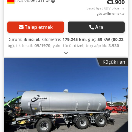
€3.900
Bovenden
2.411 km
Sabit fiyat KDV bildirimi
gösterilmemekte
Talep etmek
Ara
Durum:
ikinci el
, kilometre:
179.245 km
, güç:
59 kW (80,22
bg)
, ilk tescil:
09/1970
, yakıt türü:
dizel
, boş ağırlık:
3.930
kg
, azami yük ağırlığı:
3.470 kg
, toplam ağırlık:
7.400 kg
,
lastik boyutu:
8.25R15
, dingil konfigürasyonu:
4x2
, dingil
Küçük ilan
mesafesi:
3.500 mm
, renk:
kırmızı
, şoför kabini:
diğer
,
vites türü:
mekanik
, süspansiyon:
çelik
, koltuk sayısı:
2
,
yükleme alanı hacmi:
5 m³
, Vehicle location: Bovenden,
rear window, 5-speed manual gearbox, leaf suspension
Wheelbase: 3,500 mm Body: Vogt tank 5,000 liters (1
compartment), aluminum tank, hose reel, Vogt tank 5,000
liters (1 compartment), classic vehicle ACCESSORY DETAILS
WITHOUT GUARANTEE, subject to modifications, prior sale,
and errors! Dcsdsvhg Thspfx Af Hek