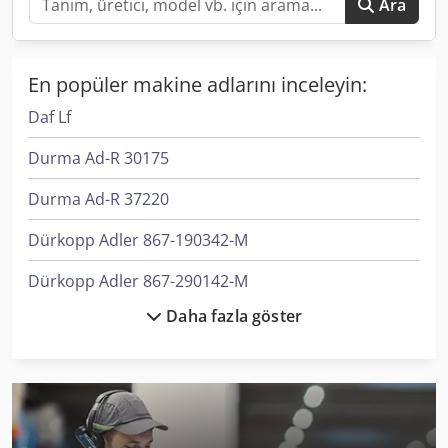
Ara
En popüler makine adlarını inceleyin:
Daf Lf
Durma Ad-R 30175
Durma Ad-R 37220
Dürkopp Adler 867-190342-M
Dürkopp Adler 867-290142-M
Daha fazla göster
Ep Epl154
Kami Dkm 410L
Kapema Bm 25
Krone Bdf