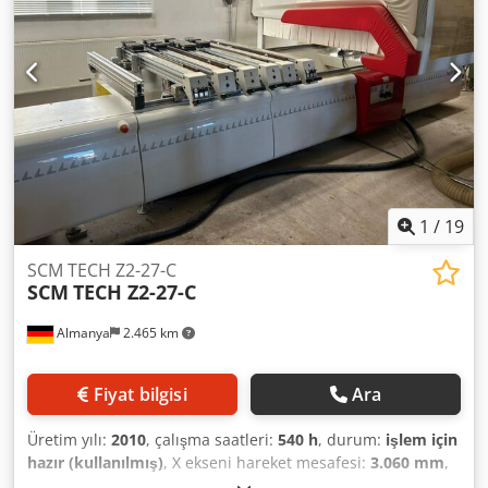
1
/
19
SCM TECH Z2-27-C
SCM
TECH Z2-27-C
Almanya
2.465 km
Fiyat bilgisi
Ara
Üretim yılı:
2010
, çalışma saatleri:
540 h
, durum:
işlem için
hazır (kullanılmış)
, X ekseni hareket mesafesi:
3.060 mm
,
Y ekseni hareket mesafesi:
1.735 mm
, Z ekseni hareket