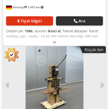
Almanya
2.445 km
Fiyat bilgisi
Ara
Üretim yılı:
1986
, durum:
ikinci el
, Teknik detaylar: Karot
matkap çapı - maks.: 16-65 mm Delme derinliği: 600 mm
Toplam güç gereksinimi: 73 kW Dedpfx Akew Dz Taogjwa
Makine ağırlığı yaklaşık: 6 ton
Küçük ilan