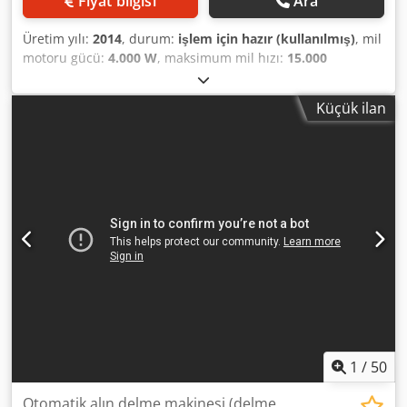
Fiyat bilgisi
Ara
Üretim yılı:
2014
, durum:
işlem için hazır (kullanılmış)
, mil
motoru gücü:
4.000 W
, maksimum mil hızı:
15.000
dev/dak
, eksen sayısı:
3
, Bu 3 eksenli BIESSE Skipper v31
2014 yılında üretilmiştir. Ana iş mili hızı 15.000 rpm olan
Küçük ilan
güçlü bir 12 kW makineye sahiptir. Makine, 16 delme mili
(6 yatay ve 10 dikey) ve çok yönlü delme ve frezeleme
yetenekleri sağlayan bir kanal açma bıçağı ile donatılmıştır.
Yüksek kaliteli ahşap delme özellikleri elde etmek
istiyorsanız, satılık BIESSE Skipper v31 makinemizi göz
önünde bulundurun. Daha fazla ayrıntı için bizimle
iletişime geçin. • Mevcut miktar: 2 adet • İşleme türü:
Delme ve frezeleme Dwodsy Ddn Tepfx Akgoa • Delme
milleri: Toplam 16 (10 dikey, 6 yatay) + kanal açma bıçağı •
Maksimum iş parçası boyutu: X 2500 mm, Y 900 mm •
Eksen hareket hızları: X 25 m/dak, Y 50 m/dak, Z 25 m/dak •
Elektrik/güç: 12 kW kurulu güç; 415 VAC; 21 A
1
/
50
Otomatik alın delme makinesi (delme