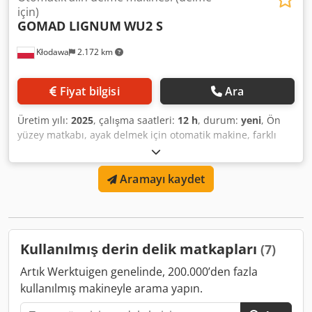
için)
GOMAD LIGNUM
WU2 S
Kłodawa
2.172 km
Fiyat bilgisi
Ara
Üretim yılı:
2025
, çalışma saatleri:
12 h
, durum:
yeni
, Ön
yüzey matkabı, ayak delmek için otomatik makine, farklı
açılarda, sallanır masa ile. Talaş çıkarmalı üçlü delme,
makine çeşitli ayar ve konfigürasyonlarda çalışabilir. Geçişli
Aramayı kaydet
delme için kullanılır. Dwodpfx Ajxb Elxokgsa
Kullanılmış derin delik matkapları
(7)
Artık Werktuigen genelinde, 200.000’den fazla
kullanılmış makineyle arama yapın.