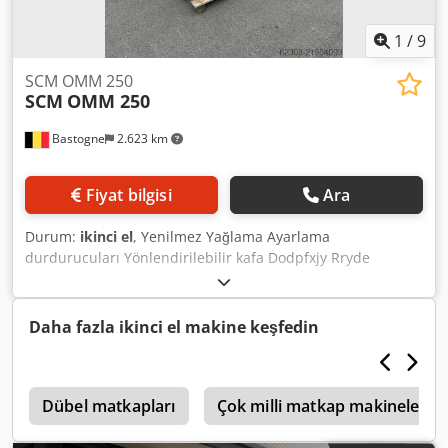
1
/
9
SCM OMM 250
SCM
OMM 250
Bastogne
2.623 km
Fiyat bilgisi
Ara
Durum:
ikinci el
, Yenilmez Yağlama Ayarlama
durdurucuları Yönlendirilebilir kafa Dodpfxjy Rryde
Akgswa 380V
Daha fazla ikinci el makine keşfedin
1
Dübel matkapları
Çok milli matkap makineleri