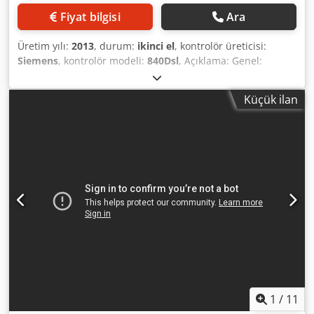
Fiyat bilgisi
Ara
Üretim yılı:
2013
, durum:
ikinci el
, kontrolör üreticisi:
Siemens
, kontrolör modeli:
840Dsl
, Açıklama: Genel:
Dwodpfjx E Ingsx Akgoa Maks. delme çapı: 3,5 mm Maks.
delme derinliği: 200 mm Derin delme modülü: Teknoloji:
Küçük ilan
Delme mili (spindle) Maks. devir: 10.000 rpm Güç: 3,5 kW
Takım tutucu: HSK-A40 Donanım/Aksesuarlar: Talaş
yönetimi: Talaş teknesi Soğutma sıvısı yönetimi: Filtreli ve
yüksek basınçlı, 140 bar'lık entegre soğutma sistemi Parça
sıkıştırma: Pensli tutucu, SMW Autoblok KSZ-MB-040-Z140
Yağ buharı emme: Elektrostatik ayırıcı, LTA AC 500 Diğer
aksesuarlar: Çeşitli tek ağızlı matkaplar
1
/
11