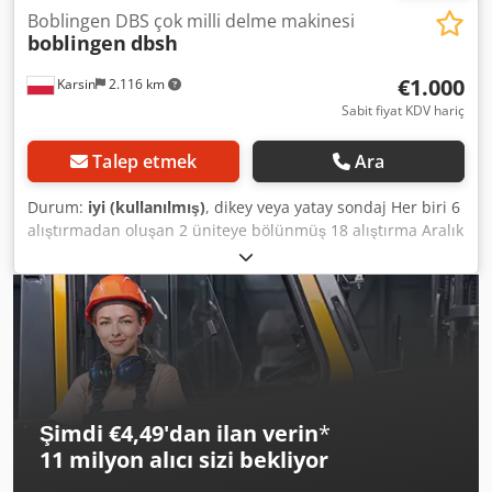
Boblingen DBS çok milli delme makinesi
boblingen
dbsh
€1.000
Karsin
2.116 km
Sabit fiyat KDV hariç
Talep etmek
Ara
Durum:
iyi (kullanılmış)
, dikey veya yatay sondaj Her biri 6
alıştırmadan oluşan 2 üniteye bölünmüş 18 alıştırma Aralık
32 mm 2 adet pnömatik tutucu Dwodperfufdofx Akgea
Şimdi €4,49'dan ilan verin
*
11 milyon alıcı
sizi bekliyor