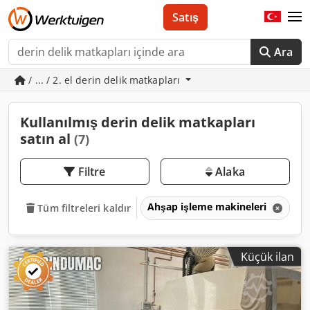
Satış
Ara
/ ... / 2. el derin delik matkapları
Kullanılmış derin delik matkapları
satın al
(7)
Filtre
Alaka
Ahşap işleme makineleri
M
Tüm filtreleri kaldır
Küçük ilan