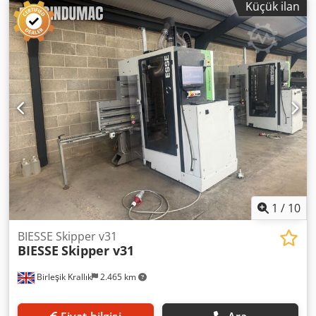
Küçük ilan
1
/
10
BIESSE Skipper v31
BIESSE
Skipper v31
Birleşik Krallık
2.465 km