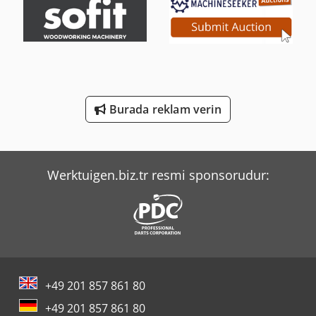
Merlo Tf 42.7 Cs-145
Sahinler Bt 114 - S
Scherer Feinbau Vdz 220 / Ds
Burada reklam verin
Tec Freetec
Tec Rotec
Werktuigen.biz.tr resmi sponsorudur:
+49 201 857 861 80
+49 201 857 861 80