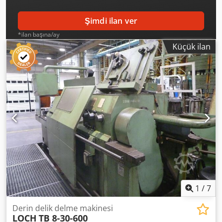
Şimdi ilan ver
*ilan başına/ay
Küçük ilan
1
/
7
Derin delik delme makinesi
LOCH
TB 8-30-600