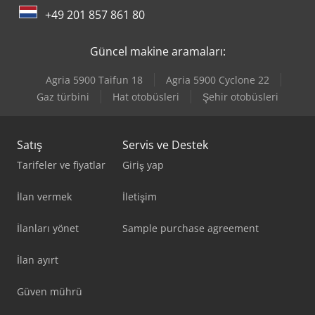
+49 201 857 861 80
Güncel makine aramaları:
Agria 5900 Taifun 18
Agria 5900 Cyclone 22
Gaz türbini
Hat otobüsleri
Şehir otobüsleri
Satış
Servis ve Destek
Tarifeler ve fiyatlar
Giriş yap
İlan vermek
İletişim
İlanları yönet
Sample purchase agreement
İlan ayırt
Güven mührü