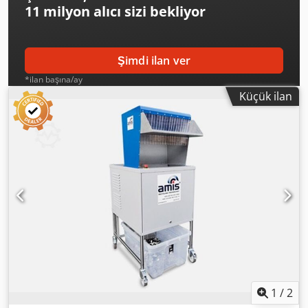
11 milyon alıcı
sizi bekliyor
Şimdi ilan ver
*ilan başına/ay
Küçük ilan
1
/
2