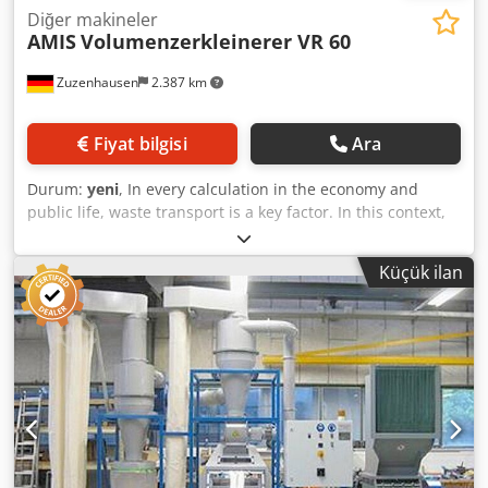
Diğer makineler
AMIS
Volumenzerkleinerer VR 60
Zuzenhausen
2.387 km
Fiyat bilgisi
Ara
Durum:
yeni
, In every calculation in the economy and
public life, waste transport is a key factor. In this context,
volume matters more than weight. Continuously rising
transport costs for this waste are becoming an increasing
Küçük ilan
economic problem. Proper disposal of large quantities of
polystyrene (Styrofoam) or packaging films is especially
important in the retail sector. The VOLUME REDUCER
delivers a volume reduction of up to 80 percent at this
point. Bottles of all types and sizes, such as sparkling wine
bottles, can be crushed without a pressing device.
Unpacking expired foodstuffs is also possible.
Furthermore, defective products such as medications, data
carriers, or counterfeit goods can be rendered unusable.
Food leftovers and waste, including bones, can be