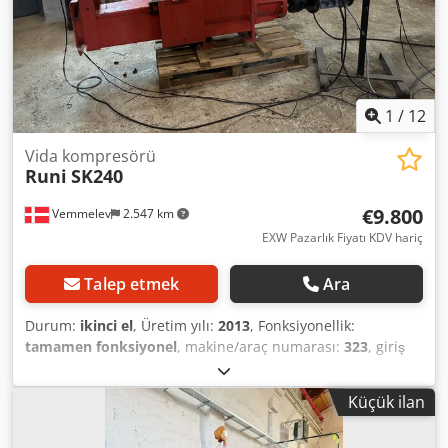
1
/
12
Vida kompresörü
Runi
SK240
€9.800
Vemmelev
2.547 km
EXW Pazarlık Fiyatı KDV hariç
Talep etmek
Ara
Durum:
ikinci el
, Üretim yılı:
2013
, Fonksiyonellik:
tamamen fonksiyonel
, makine/araç numarası:
323
, giriş
frekansı:
50 Hz
, giriş voltajı:
400 V
, giriş akımı türü:
trifaze
,
İkinci el, ancak tamamen işlevsel olan Runi SK240 vida tipi
Küçük ilan
sıkıştırma makinesi. Plastik malzemelerin sıkıştırılması ve
neminin alınması için kullanılmıştır. 2024'te yeni bir