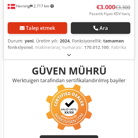
€3.000
Herning
2.717 km
€3.300
Pazarlık Fiyatı KDV hariç
Talep etmek
Ara
Durum:
yeni
, Üretim yılı:
2024
, Fonksiyonellik:
tamamen
fonksiyonel
, makine/araç numarası:
170.012.100
, Fabrika
çıkışlı yeni Holmatro hidrolik makas. Otomobil hurdacılar
için, katalizör kesimi vb. işlemler için mükemmeldir. Makas
2024 modeldir ve hiç kullanılmamıştır. Komple servis kiti
GÜVEN MÜHRÜ
dahildir. Dcjdpfx Abezcyrwsfsk
Werktuigen tarafından sertifikalandırılmış bayiler