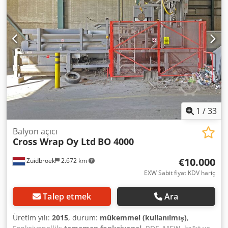
1
/
33
Balyon açıcı
Cross Wrap Oy Ltd
BO 4000
€10.000
Zuidbroek
2.672 km
EXW Sabit fiyat KDV hariç
Talep etmek
Ara
Üretim yılı:
2015
, durum:
mükemmel (kullanılmış)
,