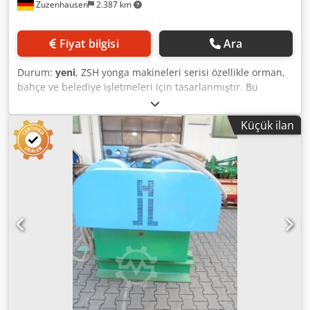
Zuzenhausen
2.387 km
Fiyat bilgisi
Ara
Durum:
yeni
, ZSH yonga makineleri serisi özellikle orman,
bahçe ve belediye işletmeleri için tasarlanmıştır. Bu
makineler ağırlıklı olarak ağaç ve çalı budama atıkları ile
küçük gövde çaplarının hacmini azaltmak için kullanılır.
Küçük ilan
Üretilen ağaç yongaları, vidalı konveyörlü yonga
kazanlarında yakmak veya pelet üretiminde ön aşama
olarak kullanıma uygundur. Makineler sağlam, güvenilir,
kullanımı kolay, yüksek performanslıdır ve sürekli olarak
aynı kalitede ve boyutta yonga üretir. Dedpfsyr Tkfsx Abfjck
Diğer bilgiler Yonga üretimi için ekonomik bir çözüm l
Kompakt tasarım l Kullanıcı dostu l Düşük enerji tüketimi