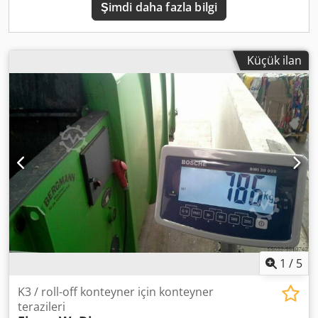
Şimdi daha fazla bilgi
Küçük ilan
1
/
5
K3 / roll-off konteyner için konteyner
terazileri