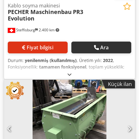
Kablo soyma makinesi
PECHER Maschinenbau
PR3
Evolution
Steffisburg
2.400 km
Fiyat bilgisi
Ara
Durum:
yenilenmiş (kullanılmış)
, Üretim yılı:
2022
,
Fonksiyonellik:
tamamen fonksiyonel
, toplam yükseklik:
1.520 mm
, toplam genişlik:
1.000 mm
, toplam uzunluk:
1.800 mm
, toplam ağırlık:
700 kg
, Pecher PR3 Evolution
Küçük ilan
Kablo Soyma Makinesi 2026'da genel olarak yenilenmiştir.
Durumu sıfır gibidir. Motor gücü: 4 kW / 380 V Kesme hızı:
44 m/dak Çalışma aralığı: 1,5 mm² – 90 mm çap Ağırlık:
Yaklaşık 700 kg Dcsdpfx Abjzry Eujfok Ölçüler: Genişlik
1000 x Uzunluk 1600 x Yükseklik 1520 mm