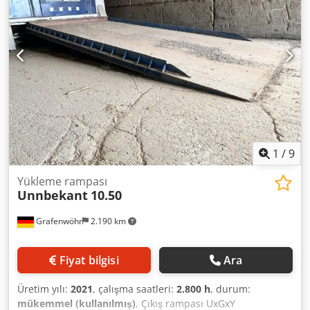
Çalışma ölçüleri: Dalga boyu 3,88 m, çap 1,0 m.
Dsdpfjzkrrwjx Abfjck Ağırlık: yaklaşık 10.000 kg. Taşıma
hacmi: 300–2.500 m³. Kilometre: bilinmiyor, kilometre
sayacı arızalı. Talep etmeniz halinde, makinenin çalışırken
çekilmiş kısa bir videosunu size göndermekten
memnuniyet duyarız.
1
/
9
Yükleme rampası
Unnbekant
10.50
Grafenwöhr
2.190 km
Fiyat bilgisi
Ara
Üretim yılı:
2021
, çalışma saatleri:
2.800 h
, durum:
mükemmel (kullanılmış)
, Çıkış rampası UxGxY