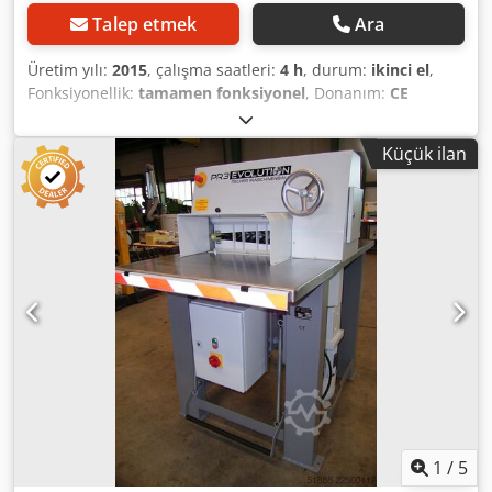
Talep etmek
Ara
Üretim yılı:
2015
, çalışma saatleri:
4 h
, durum:
ikinci el
,
Fonksiyonellik:
tamamen fonksiyonel
, Donanım:
CE
işareti
, Bu ekipman, sahibi tarafından sağlanan ve temiz
hava emisyonunu sağlamak amacıyla belirlenen tehlikeli
Küçük ilan
gazları etkisiz hale getirir. Kimyasal reaktör, elektrolitik
blok ve atık su arıtma sistemi ile birlikte eksiksiz bir sistem
olarak satılır. Dcsdpfx Abezmqv Hofek Bütün sistem, Cu,
Au, Ag, Pd, Pt metallerinin elde edilmesi ve temizlenmesi
için uygundur. Sistem, 12 adet elektrolitik banyo için
transformatör (toplam 84 banyo), eksiksiz boru sistemi
içerir; kurulumu yapılmış olup, test edilebilir ve
incelenebilir. Nötrleştirici ve otomatik çalışma sistemi
içerir. Deneme çalışması sırasında 2-4 saat çalıştırılmıştır.
Bütün sistem yeni durumdadır.
1
/
5