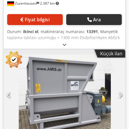
Zuzenhausen
2.387 km
Fiyat bilgisi
Ara
Durum:
ikinci el
, makine/araç numarası:
13391
, Manyetik
taşlama tablası uzunluğu = 1300 mm Dsdpfozrikyex Abfjck
Tahrik = 13,5 kW Manyetik tabla eğilebilir Rotor ve stator
bıçaklarının yeniden bileylemesi için ideal Filtre bezi ile su
Küçük ilan
arıtma sistemi