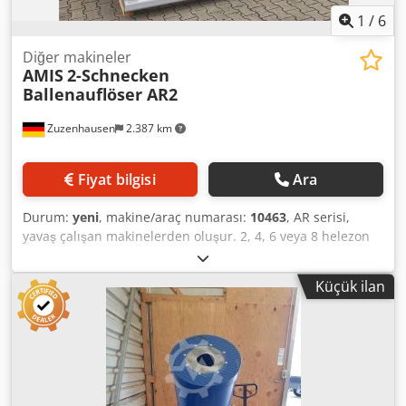
1
/
6
Diğer makineler
AMIS
2-Schnecken
Ballenauflöser AR2
Zuzenhausen
2.387 km
Fiyat bilgisi
Ara
Durum:
yeni
, makine/araç numarası:
10463
, AR serisi,
yavaş çalışan makinelerden oluşur. 2, 4, 6 veya 8 helezon
mili ile mevcuttur. Makineler, her bir helezon ünitesinin
şasiye bağımsız ve ayrı olarak monte edileceği şekilde
Küçük ilan
tasarlanmıştır. Helezonlu kırıcılar, kırılgan malzemelerin
(ahşap, kağıt, alçı, taş yünü vb.) parçalanması için
tasarlanmıştır. Makineler, cam, metal parçaları, taş gibi
yabancı maddelere karşı büyük ölçüde duyarsızdır.
Dcedpfx Abeyr Ti Iefsk AR serisi, örneğin PET şişe balyaları
için balya çözücü olarak kullanıma son derece uygundur.