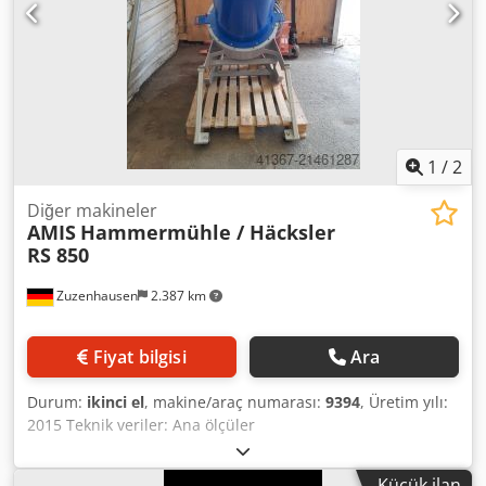
1
/
2
Diğer makineler
AMIS
Hammermühle / Häcksler
RS 850
Zuzenhausen
2.387 km
Fiyat bilgisi
Ara
Durum:
ikinci el
, makine/araç numarası:
9394
, Üretim yılı:
2015 Teknik veriler: Ana ölçüler
(Uzunluk/Yükseklik/Genişlik): 1430/1730/780 mm Çıkış
açıklığı çapı: 102 mm Bıçak ve kesici sayısı: 3+1+9 Tahrik: 22
Küçük ilan