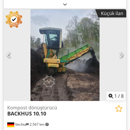
10.000x5.000x950 mm, kusursuz durumda, neredeyse hiç
kullanılmamış, çok sağlam konstrüksiyon. Dcjdpfx Abszffu
Küçük ilan
Iofek
1
/
8
Kompost dönüştürücü
BACKHUS
10.10
Vechta
2.567 km