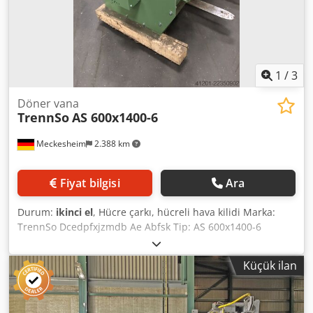
1
/
3
Döner vana
TrennSo
AS 600x1400-6
Meckesheim
2.388 km
Fiyat bilgisi
Ara
Durum:
ikinci el
, Hücre çarkı, hücreli hava kilidi Marka:
TrennSo Dcedpfxjzmdb Ae Abfsk Tip: AS 600x1400-6
Çalışma genişliği yaklaşık 1400 mm Esnek, değiştirilebilir
kauçuk dudaklı rotor Serbest mil ucu ile, tahriksiz Durum:
Küçük ilan
kullanılmamış