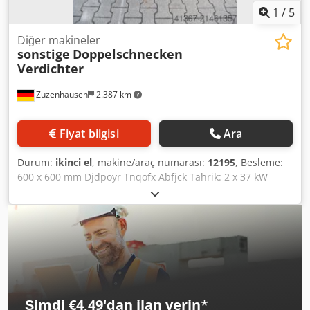
1
/
5
Diğer makineler
sonstige
Doppelschnecken
Verdichter
Zuzenhausen
2.387 km
Fiyat bilgisi
Ara
Durum:
ikinci el
, makine/araç numarası:
12195
, Besleme:
600 x 600 mm Djdpoyr Tnqofx Abfjck Tahrik: 2 x 37 kW
Şimdi €4,49'dan ilan verin
*