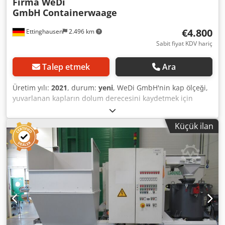
Firma WeDi
GmbH
Containerwaage
€4.800
Ettinghausen
2.496 km
Sabit fiyat KDV hariç
Talep etmek
Ara
Üretim yılı:
2021
, durum:
yeni
, WeDi GmbH'nin kap ölçeği,
yuvarlanan kapların dolum derecesini kaydetmek için
kullanılır. 10 mm kalınlığında çelik plakalardan yapılmış
1000 mm x 400 mm x 160 mm 2 adet sürme rampasından
Küçük ilan
oluşur. takviye plakaları ve payandaların yanı sıra yanal
merkezleme rayı ve sabitleme deliklerine sahip uç
durdurma. 1 adet ağırlık çubuğu 100 mm x 100 mm,
uzunluk 2.300 mm, U-profil olarak tasarım, 10 mm
kalınlıkta, yük hücrelerini sabitlemek için delikli. 1 adet
tartı kirişi 100 mm x 100 mm x 1.400 mm uzunluk, U-profil
olarak tasarım, 10 mm kalınlık, yük hücrelerinin
sabitlenmesi için delikli, dahil. 10 mm çelikten yapılmış
destek plakası, tartı kirişinin yanal yönlendirmesi için 10
mm çelik plakalardan ve 20 mm x 20 mm kare çelikten