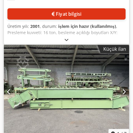
kuruldu. Sistemin kurulumunun nedeni, yakma tesisinde
bir arıza veya bakım sırasında belediye atıklarının kabul
Fiyat bilgisi
edilmesine, sıkıştırılmasına, sarılmasına ve arıza giderilene
kadar depolanmasına devam edebilmektir. Daha sonra
Üretim yılı:
2001
, durum:
işlem için hazır (kullanılmış)
,
tüm balyaların tekrar açılması ve atıkların normal yakma
Presleme kuvveti: 16 ton, besleme açıklığı boyutları X/Y:
işlemine dahil edilmesi planlanmıştır. Ancak bu en kötü
1100 mm/590 mm, dolum alanı boyutları X/Y/Z: 1100
senaryo gerçekleşmedi. Sistem kuruldu, test edildi ve
mm/700 mm/1130 mm, balya boyutları X/Y/Z: 1100 mm/700
sonrasında normal operasyonda hiç kullanılmadı. Yalnızca
Küçük ilan
mm/950 mm, maksimum balya ağırlığı: 200 kg, bağlama: 4
2015'te sistemin devreye alınması ve test edilmesi
katlı dikey, üretim hızı: yaklaşık 4-8 balya/saat, makine
sırasında üç gün boyunca 674 balya açıldı. Sistem çok iyi
boyutları X/Y/Z: yaklaşık 1450 mm/950 mm/2400 mm,
durumda ve hemen kullanıma hazırdır. Yakma tesisindeki
ağırlık: yaklaşık 950 kg. İş sağlığı ve güvenliği denetimi
tadilat çalışmaları nedeniyle balya açma ünitesinin
yapılmamış ve hidrolik yağı boşaltılmıştır. Makine
bulunduğu alanın tahliye edilmesi gerekti. Bu nedenle
temizlenmemiştir. Yerinde inceleme imkanı
komple hat satışa çıkarılmıştır. Balya açma sürecinin kısa
bulunmaktadır. Djdszp Rhbopfx Abfeck
açıklaması: Sıkıştırılmış balyalar, bir forklift ile yandan veya
arkadan besleme konveyörüne yerleştirilir. Açmak için
balyaların tel veya ipli bağları, konveyöre yatay olarak
bakacak şekilde konumlandırılmalıdır; aksi takdirde
balyalar önceden 90° döndürülmelidir. Açma konveyörü,
her seferinde bir balyayı kesme ünitesinin önüne getirir.
Kavrayıcılar, telleri veya ipli bağları tutar. Dönen bıçak,