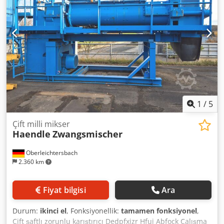
1
/
5
Çift milli mikser
Haendle
Zwangsmischer
Oberleichtersbach
2.360 km
Fiyat bilgisi
Ara
Durum:
ikinci el
, Fonksiyonellik:
tamamen fonksiyonel
,
Çift şaftlı zorunlu karıştırıcı Dedpfxjzr Hfuj Abfock Çalışma