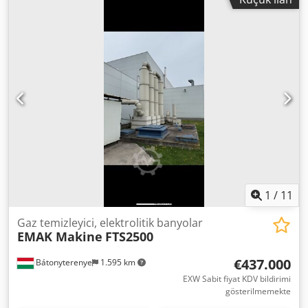
kW Dodpfxoyr Tlis Abfock Makinenin toplam ağırlığı:
yaklaşık 400 kg Mevcut elek delik çapları Ø 4-25 mm
1
/
11
Gaz temizleyici, elektrolitik banyolar
EMAK Makine
FTS2500
€437.000
Bátonyterenye
1.595 km
EXW Sabit fiyat KDV bildirimi
gösterilmemekte