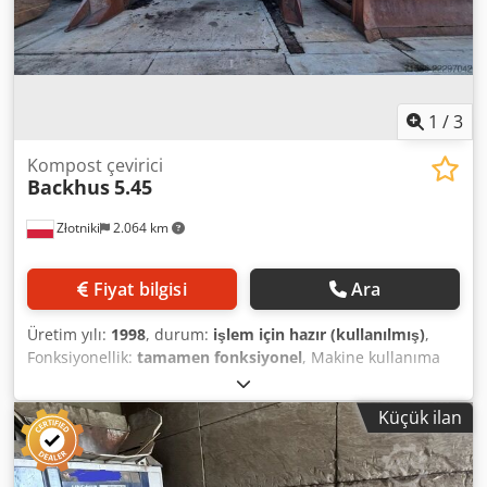
1
/
3
Kompost çevirici
Backhus
5.45
Złotniki
2.064 km
Fiyat bilgisi
Ara
Üretim yılı:
1998
, durum:
işlem için hazır (kullanılmış)
,
Fonksiyonellik:
tamamen fonksiyonel
, Makine kullanıma
hazırdır. Ek ücret karşılığında, boya ve diğer parçaların
kum püskürtme ve yeniden boyama işlemleri talep üzerine
Küçük ilan
yapılabilir. Bakımı yapılmıştır. Son bakım tarihi: Nisan
2025. Kullanım kılavuzu. Deutz 6 silindirli motor, 240 HP.
Ölçüler (Uzunluk/Genişlik/Yükseklik): 3,45/4,65/3,35 m.