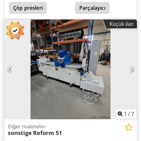
yüksekliği, az yer ihtiyacı, temizlik ve bakım açısından
x 70 cm x 85 cm - Weight: approx. 190 kg - Power
avantajlı bileşen yerleşimi, kısa montaj süresi ve en
Çöp presleri
Parçalayıcı
consumption: 3 kW - Electrical rating: 400 V three-phase
önemlisi uygun fiyat.
current
Küçük ilan
1
/
7
Diğer makineler
sonstige
Reform 51