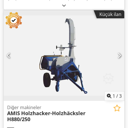
boyutları (iç) yaklaşık 3.500 x 900 mm Ağır hizmet tipi
şanzımanlı 132 kW elektrikli tahrik yeni elektrikli kontrol
Küçük ilan
paneli çelik yapı
1
/
3
Diğer makineler
AMIS
Holzhacker-Holzhäcksler
H880/250