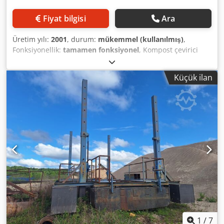
Fiyat bilgisi
Ara
Üretim yılı:
2001
, durum:
mükemmel (kullanılmış)
,
Fonksiyonellik:
tamamen fonksiyonel
, Kompost çevirici
BACKHUS 10.10. Dizel motor: 264 HP Ağırlık: 14,9 ton
Güncel videolar talep üzerine gönderilebilir. Dodpey Equ
Küçük ilan
Hefx Abfeck
1
/
7