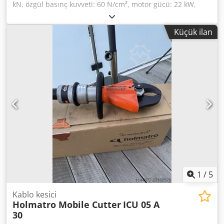
kN, özgül basınç kuvveti: 60 N/cm², motor gücü: 22 kW,
maks. teorik kapasite: 2000 kg/saat, doldurma yüksekliği:
950 mm, balya ölçüleri: 1000x720x1200 mm, maks. balya
Küçük ilan
ağırlığı: 600 kg, genişlik: 2000 mm, yükseklik: 2150 mm.
Yerinde inceleme imkanı mevcuttur. Dedpfx Abozk
Narofsck
1
/
5
Kablo kesici
Holmatro Mobile Cutter
ICU 05 A
30