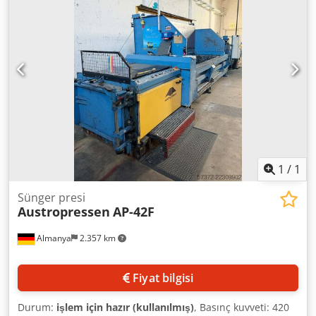
kontrol paneli takılmıştır. Çalışma saati < 1000'dir, çünkü
SK370 satın alınmadan önce Ar-Ge testlerinde
kullanılmıştır. Vidanın dış yüzeyinde aşınma nedeniyle
sertleştirilmiş yüzeyin yeniden kaynaklanması
gerekmektedir. Bu, normal bakımın bir parçasıdır. Motor,
yataklar ve dişli kutusu sorunsuz çalışmaktadır. Çalışırken
görülebilir. Dodpfxozmp Izj Abfock
1
/
1
Sünger presi
Austropressen
AP-42F
Almanya
2.357 km
Fiyat bilgisi
Durum:
işlem için hazır (kullanılmış)
, Basınç kuvveti: 420