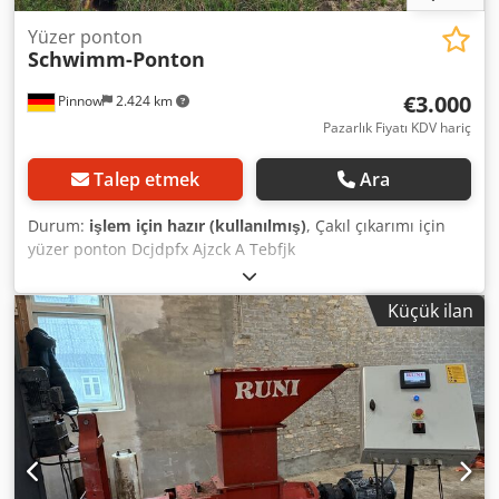
Yüzer ponton
Schwimm-Ponton
€3.000
Pinnow
2.424 km
Pazarlık Fiyatı KDV hariç
Talep etmek
Ara
Durum:
işlem için hazır (kullanılmış)
, Çakıl çıkarımı için
yüzer ponton Dcjdpfx Ajzck A Tebfjk
Küçük ilan