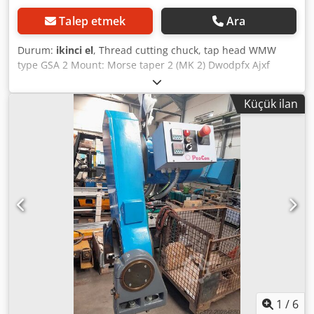
Talep etmek
Ara
Durum:
ikinci el
, Thread cutting chuck, tap head WMW
type GSA 2 Mount: Morse taper 2 (MK 2) Dwodpfx Ajxf
Uymsayja Thread cutting capacity: M 5 - M 16 - Adjustable
slip clutch Net weight: 3 kg Automatic forward and reverse
Küçük ilan
operation with support arm. The machine itself does not
need to have forward/reverse operation. The tap is
clamped at the shank and square with adjustable drivers.
Both drivers are missing (but can be relatively easily
fabricated). For cutting right-hand threads.
1
/
6