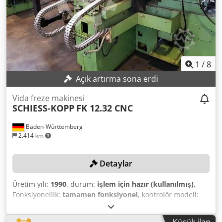
1
/
8
Açık artırma sona erdi
Vida freze makinesi
SCHIESS-KOPP
FK 12.32 CNC
Baden-Württemberg
2.414 km
Detaylar
Üretim yılı:
1990
, durum:
işlem için hazır (kullanılmış)
,
Fonksiyonellik:
tamamen fonksiyonel
, kontrolör modeli:
SIEMENS SINUMERIK 810
, iş parçası uzunluğu (maks.):
830
mm
, freze mili minimum hızı:
100 dev/dak
, frez mili devir
Küçük ilan