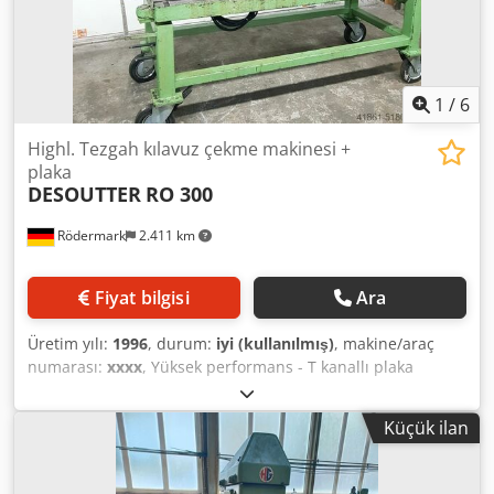
1
/
6
Highl. Tezgah kılavuz çekme makinesi +
plaka
DESOUTTER
RO 300
Rödermark
2.411 km
Fiyat bilgisi
Ara
Üretim yılı:
1996
, durum:
iyi (kullanılmış)
, makine/araç
numarası:
xxxx
, Yüksek performans - T kanallı plaka
üzerinde tezgah kılavuz çekme makineleri Teknik veriler: -
Kılavuz çekme kapasitesi yakl. M 3 - M 16 - 500 dev / dak'ya
Küçük ilan
kadar hız aralığı - Çalışma aralığı (dönme yarıçapı) 2500
mm - Hızlı değiştirilebilir takım tutucu boyutu 2 çap 31 -
hızlı değiştirilebilir takım tutucu için çeşitli kesici uçlar - 5 T