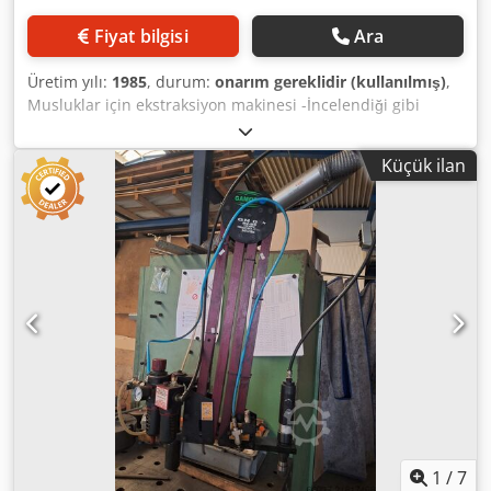
Fiyat bilgisi
Ara
Üretim yılı:
1985
, durum:
onarım gereklidir (kullanılmış)
,
Musluklar için ekstraksiyon makinesi -İncelendiği gibi
olduğu gibi teslim -Akım tüketimi: çok yüksek, yedek parça
taşıyıcı olarak makine -Üretici: Electro ARC, kılavuzlar veya
Küçük ilan
benzer aletler için kılavuz çekme makinesi -Sıkıştırma
tablası: 660 x 460 mm -Boğaz: 250 ila 480 mm -kolonlar Ø:
70 mm -Boyutlar: 930/780/H2045 mm Dwodsi Huvhspfx
Aayoa -Ağırlık: 402 kg
1
/
7