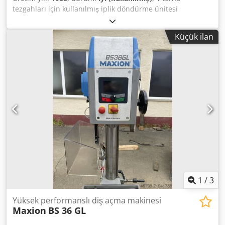
tezgahları için kullanılmış iplik döndürme ünitesi
Burgsmüller yapmak L 2 tipi Dodspit Afopfx Aayswa seri
numarası 68/1724
Küçük ilan
1
/
3
Yüksek performanslı diş açma makinesi
Maxion
BS 36 GL