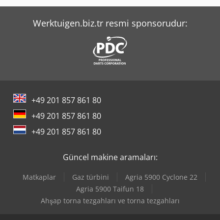
Yeong Chin Machinery Industries Co. Ltd. (Ycm) Nfx400A
Werktuigen.biz.tr resmi sponsorudur:
+49 201 857 861 80
+49 201 857 861 80
+49 201 857 861 80
Güncel makine aramaları:
Matkaplar
Gaz türbini
Agria 5900 Cyclone 22
Agria 5900 Taifun 18
Ahşap torna tezgahları ve torna tezgahları