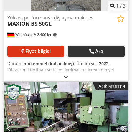
1
/
3
Yüksek performanslı diş açma makinesi
MAXION
BS 50GL
Waghäusel
2.406 km
Fiyat bilgisi
Ara
Durum:
mükemmel (kullanılmış)
, Üretim yılı:
2022
,
Kılavuz mil tertibatı ve takım kırılmasına karşı emniyet
tertibatı ile. Tekli veya sürekli çevrim için program Tekli
çevrimde elektronik kontrollü motor frenlemesi Kutup
Açık artırma
değiştirilebilir motor Çift hızlı geri dönüş Mil devir sayısı
kademesiz ayarlanabilir Yağ dolaşımlı yağlama sistemi.
Masayı önden ayarlama. Dişli açma kapasitesi: E335'te M8
ile M45 arası Saatte diş açma adedi: 600 Normal delme
kapasitesi: 50 mm Diş açma derinliği: 150 mm Delme
derinliği: 200 mm Djdpfsy Sxq Eex Aayowa Kol uzunluğu:
325 mm, masa ölçüsü: 650 × 500 mm, toplam yükseklik:
2150 mm Ağırlık: 680 kg