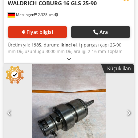
WALDRICH COBURG
16 GLS 25-90
Metzingen
2.328 km
Fiyat bilgisi
Ara
Üretim yılı:
1985
, durum:
ikinci el
, İş parçası çapı 25-90
mm Diş uzunluğu 3000 mm Diş aralığı 2-16 mm Toplam
güç gereksinimi 25 kW Makine ağırlığı yaklaşık 10,5 ton
Alan gereksinimi yaklaşık m A N O T İ K Size bağlayıcı
Küçük ilan
olmayan eski stok, hatalar ve önceki satışlar sunabiliriz
hatalara ve önceki satışlara tabidir. WALDRICH COBURG
İplik üretimi için dönen makine / skiving makinesi, vidalar,
bilyalı vidalar veya benzer iş parçaları Tip 16 GSL 25-90 / 3
m yapım yılı 1985 _____ Diş çapı 25 - 90 mm Diş uzunluğu
maks. 3.000 mm İplik derinliği Hatve aralığı 2 - 16 mm
Maks. eğim açısı Ø 55 mm'ye kadar 15 derece Ø 90 mm'ye
kadar azalan hatve açısı 8 derece Soyma kafasının hızı,
kademesiz değişken 285 - 1.700 rpm İş parçasının hızı 0,5 -
68 rpm Sıkıştırma mili ve punta deliği 90 mm Dönen kafa
tahriki yaklaşık 4 kW Toplam tahrik yakl. 25 kW - 380 V - 50