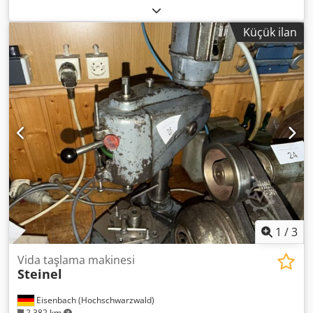
özellikler: ⚙️ Temel Özellikler Özellik Değer Diş Çapı Aralığı:
3 mm ila 75 mm Haddeleme Basıncı: 0,5 ila 20 ton
Küçük ilan
Maksimum Diş Boyu (Plonje): 160 mm Maksimum Diş Boyu
(Geçişli): 2000 mm Djdpfxsxx Nuxs Aayewa Devir Aralığı: 24
ila 114 d/dk (8 kademeli şanzıman) Takım Çapı: 145 mm ila
200 mm Rulo Mili Çapı: 54 mm Mil Mesafesi: 130 mm ila
200 mm Makine Boyutları (U×G×Y): 1880 (HİDROLİK ÜNİTE
DAHİL) × 991 × 1270 mm Ağırlık: ~1,6 ton 🧰 Özellikler ve
Yetkinlikler Değişken Haddeleme Basıncı: Farklı
malzemeler ve diş profilleri için ayarlanabilir. Ağır Hizmet
Tipi Yapı: Yüksek tekrarlanabilirlikle uzun süreli
endüstriyel kullanıma uygun. Manuel veya Yarı Otomatik
Çalışma: Konfigürasyon ve aksesuarlara bağlı olarak.
Makine durumu: ÇALIŞIR DURUMDA
1
/
3
Vida taşlama makinesi
Steinel
Eisenbach (Hochschwarzwald)
2.382 km