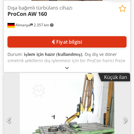
Dışa bağımlı türbülans cihazı
ProCon
AW 160
Almanya
2.357 km
Fiyat bilgisi
Durum:
işlem için hazır (kullanılmış)
, Dış diş ve döner
simetrik şekillerin dış işlenmesi için bir ProCon harici freze
cihazı mevcut. Montaj yüksekliği: 180 mm, motor gücü: 7,5
kW, mil geçiş deliği: 160 mm, eğim açısı sağ/sol: 28°/45°,
Küçük ilan
devir hızı: 1800 dev/dak, açısal çözünürlük: 0,1°, kesici
daireler: SK70/SK90, kesici daire yuvaları SK70/SK90: 4(6)/8,
kesici daire delikleri SK70/SK90: 100 mm/120 mm, ağırlık:
yaklaşık 120 kg. Dokümantasyon mevcut. Yerinde inceleme
mümkündür. Dsdpfx Aexnbrusayowa