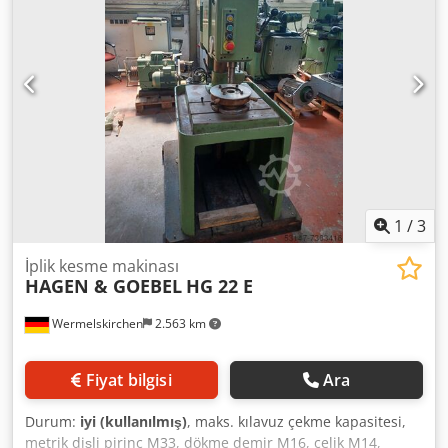
yuvalı masa yüzeyi 2050 x 900 mm. masa yüksekliği 910
mm - Çene genişliği 200 mm olan makine mengenesi - 3
çeneli aynalar 250 mm - basınç düşürücülü pnömatik
bağlantı - mobil alt çerçeve - alan gereksinimi yakl. W 2400
x H 2000 x D 1000 mm - ağırlık yakl. 1100 kilo Dwjdpfxof Tcy
Do Aaysa
1
/
3
İplik kesme makinası
HAGEN & GOEBEL
HG 22 E
Wermelskirchen
2.563 km
Fiyat bilgisi
Ara
Durum:
iyi (kullanılmış)
, maks. kılavuz çekme kapasitesi,
metrik dişli pirinç M33, dökme demir M16, çelik M14,