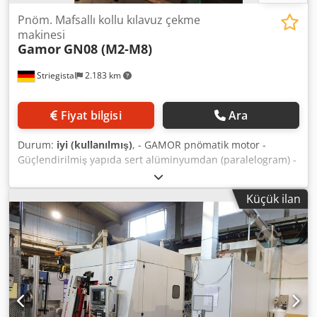
Pnöm. Mafsallı kollu kılavuz çekme
makinesi
Gamor
GN08 (M2-M8)
Striegistal
2.183 km
Fiyat bilgisi
Ara
Durum:
iyi (kullanılmış)
, - GAMOR pnömatik motor -
Güçlendirilmiş yapıda sert alüminyumdan (paralelogram) -
Masa bağlantı kolonu Dwsdpfsy H Id Rex Aayea - Kapasite:
M2-M8 - Devir hızı: 700 RPM - Maksimum çalışma yarıçapı:
Küçük ilan
1900mm – minimum: 200mm - Çalışma hava basıncı: maks:
7 bar – 840 lt/dk - Ağırlık: 18 Kg Satış sadece makineyi
kapsamaktadır, kaynak masası dahil değildir (resimlerde
görüldüğü gibi), makine ise tekrar bir masa veya benzeri
bir yüzeye monte edilebilir. Talep üzerine, Avrupa
genelinde taşıma ve yükleme, ek ücret karşılığında
organize edilebilir. Fiyatlar KDV hariçtir. Randevu ile
yerinde inceleme mümkündür. Lütfen bizimle iletişime