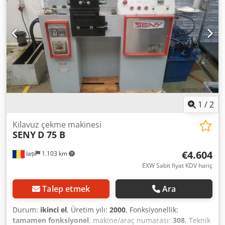
1
/
2
Kılavuz çekme makinesi
SENY
D 75 B
€4.604
Iași
1.103 km
EXW Sabit fiyat KDV hariç
Talep etmek
Ara
Durum:
ikinci el
, Üretim yılı:
2000
, Fonksiyonellik:
tamamen fonksiyonel
, makine/araç numarası:
308
, Teknik