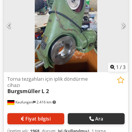
diameter: 45–100 mm Length: 2600 mm Width: 2600 mm
Height: 2600 mm Weight: 12.5 t Scope of delivery: Central
lubrication system Infinitely variable speeds Proportional
measuring device Linear roller mandrel guide Process
monitoring for mandrel Process data management Rolling
equipment: Feeder: 130–190 mm / width 46–80 mm
Magazine: 130–190 mm Measuring head Separate cooling
unit Electronic setup aid Process visualization Ring stopper
and turning device for reversing the rolled part
1
/
3
Torna tezgahları için iplik döndürme
cihazı
Burgsmüller
L 2
Kaufungen
2.416 km
Fiyat bilgisi
Ara
Üretim yılı:
1968
, durum:
iyi (kullanılmış)
, 1 torna