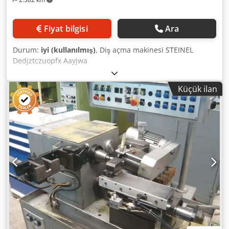
Fiyat bilgisi
Ara
Durum:
iyi (kullanılmış)
, Diş açma makinesi STEINEL
Dedjztczuopfx Aayjwa
Küçük ilan