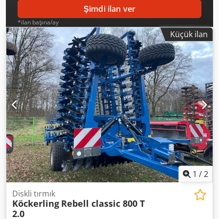
Şimdi ilan ver
*ilan başına/ay
Küçük ilan
1
/
2
Diskli tırmık
Köckerling
Rebell classic 800 T
2.0