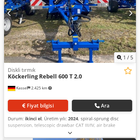
1
/
5
Diskli tırmık
Köckerling
Rebell 600 T 2.0
Kassel
2.425 km
Fiyat bilgisi
Ara
Durum:
ikinci el
, Üretim yılı:
2024
, spiral-sprung disc
suspension, telescopic drawbar CAT III/IV, air brake
system, DSTS roller, following harrow, lighting Dcedpfx
Ajtpgthegfek