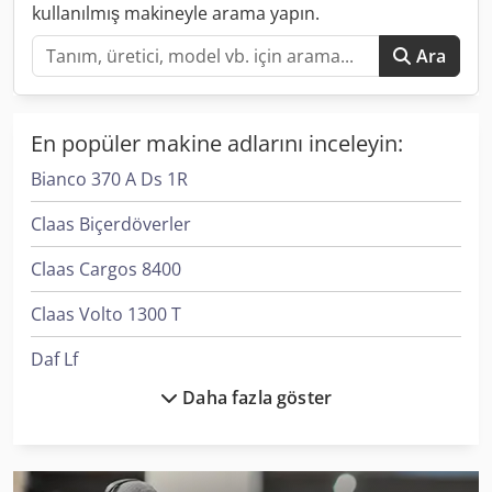
kullanılmış makineyle arama yapın.
Ara
En popüler makine adlarını inceleyin:
Bianco 370 A Ds 1R
Claas Biçerdöverler
Claas Cargos 8400
Claas Volto 1300 T
Daf Lf
Daha fazla göster
Doosan Dx140Lcr-5
Doosan Dx85R-3