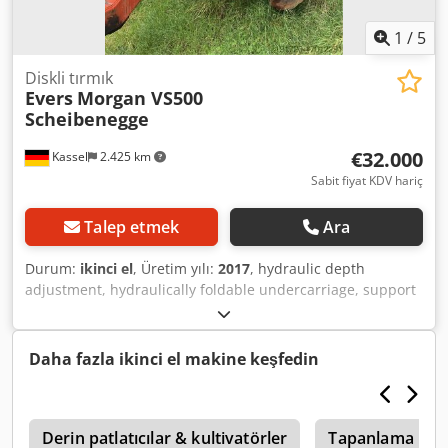
1
/
5
Diskli tırmık
Evers
Morgan VS500
Scheibenegge
€32.000
Kassel
2.425 km
Sabit fiyat KDV hariç
Talep etmek
Ara
Durum:
ikinci el
, Üretim yılı:
2017
, hydraulic depth
adjustment, hydraulically foldable undercarriage, support
wheels, disc section can be hydraulically adjusted. Dedpfx
Aeuigwdjgfeck
Daha fazla ikinci el makine keşfedin
h
Derin patlatıcılar & kultivatörler
Tapanlama