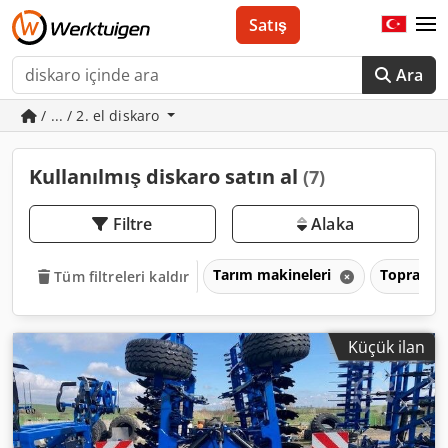
Satış
Ara
/ ... / 2. el diskaro
Kullanılmış diskaro satın al
(7)
Filtre
Alaka
Tarım makineleri
Toprak i
Tüm filtreleri kaldır
Küçük ilan