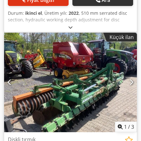
Durum:
ikinci el
, Üretim yılı:
2022
, 510 mm serrated disc
section, hydraulic working depth adjustment for disc
section, hydraulic working depth adjustment of the
leveling unit, C-Mix-Ultra tines for Ceus 50, hydraulic
Küçük ilan
working depth adjustment for tine section with hydraulic
drawbar, HD point 80 mm / (14/K1) Dcodpfx Agstz Tplefjk
1
/
3
Diskli tırmık