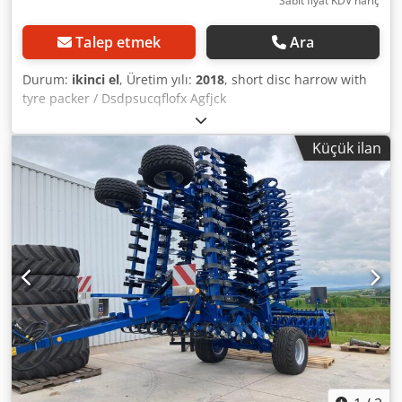
Sabit fiyat KDV hariç
Talep etmek
Ara
Durum:
ikinci el
, Üretim yılı:
2018
, short disc harrow with
tyre packer / Dsdpsucqflofx Agfjck
Küçük ilan