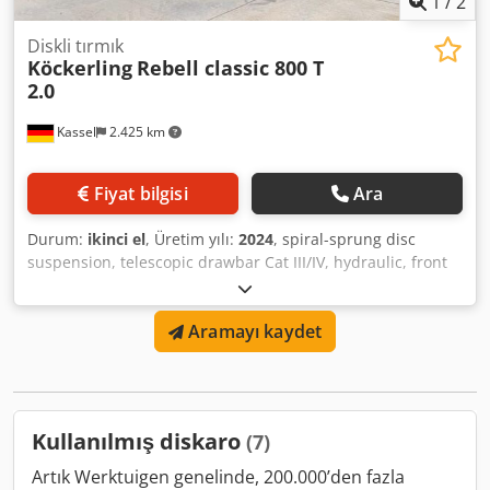
1
/
2
Diskli tırmık
Köckerling
Rebell classic 800 T
2.0
Kassel
2.425 km
Fiyat bilgisi
Ara
Durum:
ikinci el
, Üretim yılı:
2024
, spiral-sprung disc
suspension, telescopic drawbar Cat III/IV, hydraulic, front
leveling board, compressed air brake, DSTS roller, lighting,
following harrow, DSTS roller. Dsdjtt I N Ispfx Agfsck
Aramayı kaydet
Kullanılmış diskaro
(7)
Artık Werktuigen genelinde, 200.000’den fazla