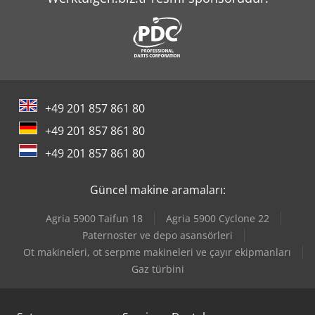
Man L 2000
Mercedes-Benz V
Scherer Feinbau Vdz 220 / Ds
Tec Freetec
+49 201 857 861 80
Tec Rotec
+49 201 857 861 80
Yeong Chin Machinery Industries Co. Ltd. (Ycm) Nfx400A
+49 201 857 861 80
Yeong Chin Machinery Industries Co. Ltd. (Ycm) Tv188B
Güncel makine aramaları:
Agria 5900 Taifun 18
Agria 5900 Cyclone 22
Paternoster ve depo asansörleri
Ot makineleri, ot serpme makineleri ve çayır ekipmanları
Gaz türbini