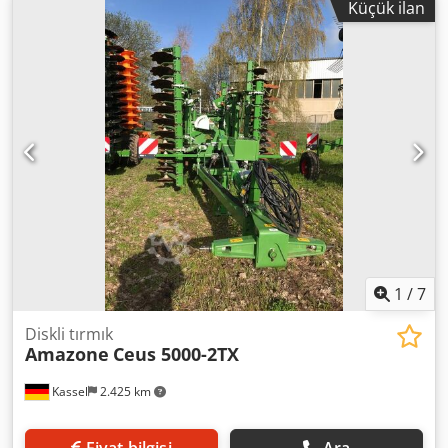
Küçük ilan
1
/
7
Diskli tırmık
Amazone
Ceus 5000-2TX
Kassel
2.425 km
Fiyat bilgisi
Ara