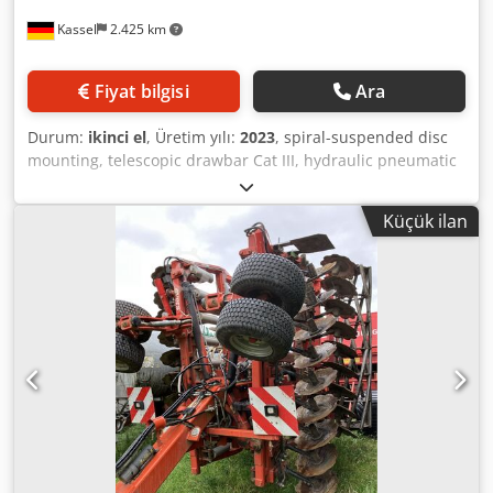
Kassel
2.425 km
Fiyat bilgisi
Ara
Durum:
ikinci el
, Üretim yılı:
2023
, spiral-suspended disc
mounting, telescopic drawbar Cat III, hydraulic pneumatic
brake / following harrow, DSTS roller, lighting, certification
for operating license / Dcsdpfsr Nxy Njx Agfsk
Küçük ilan