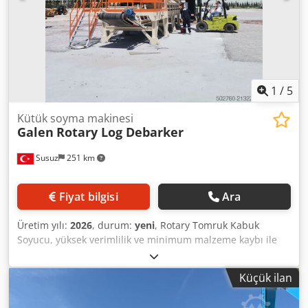
1
/
5
Kütük soyma makinesi
Galen
Rotary Log Debarker
Susuz
251 km
Fiyat bilgisi
Ara
Üretim yılı:
2026
, durum:
yeni
, Rotary Tomruk Kabuk
Soyucu, yüksek verimlilik ve minimum malzeme kaybı ile
hızlı ve homojen kabuk soyma imkanı sunar. Sürekli döner
tasarımı sayesinde istikrarlı çalışma, azalan arıza süresi ve
Küçük ilan
düşük bakım maliyeti sağlar; bu da cihazı yoğun
endüstriyel üretim için ideal hale getirir. Zorlu çalışma