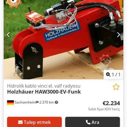
güvenli bir şekilde emilir. Büyük bir boru güçlü hidrolik
motor türü HMT500, ile 1600 nm kadar güçlü ve verimli
çalışma için gerekli tork var. Birim 125 l/dak kadar yağ, ilâ
210 bar basınç, 240 RPM hız. Madde No: MTT500 Burgular,
matkap koni ve diğer araçları ek bir ücret karşılığında talep
üzerine. Djdjdf Sgrspfx Aggock Hızlı çekim MS 01 - MS03 -
MS08 veya diğer adaptör ayrıca talep üzerine ve ek bir
ücret karşılığında değişim.
1
/
1
Hidrolik kablo vinci el. valf radyosu
Holzhäuer
HAW3000-EV-Funk
€2.234
Sachsenheim
2.370 km
Sabit fiyat KDV hariç
Talep etmek
Ara