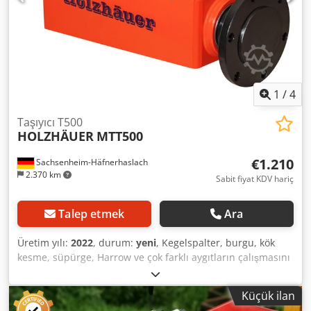
1
/
4
Taşıyıcı T500
HOLZHÄUER
MTT500
€1.210
Sachsenheim-Häfnerhaslach
2.370 km
Sabit fiyat KDV hariç
Talep etmek
Ara
Üretim yılı:
2022
, durum:
yeni
, Kegelspalter, burgu, kök
kesme, süpürge, Harrow ve çok farklı aygıtların çalışmasını
daha fazla taşıyıcı ile mümkündür. Belgili tanımlık aygıt
Almanya'da geliştirilmiş ve üretilmiştir. Tarafından çok
Küçük ilan
kararlı rulman yatakları, güçleri eksenel ve radyal yönde