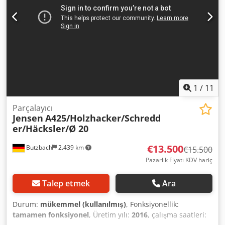
1
/
11
Parçalayıcı
Jensen
A425/Holzhacker/Schredd
er/Häcksler/Ø 20
€13.500
Butzbach
2.439 km
€15.500
Pazarlık Fiyatı KDV hariç
Talep etmek
Ara
Durum:
mükemmel (kullanılmış)
, Fonksiyonellik:
tamamen fonksiyonel
, Üretim yılı:
2016
, çalışma saatleri: