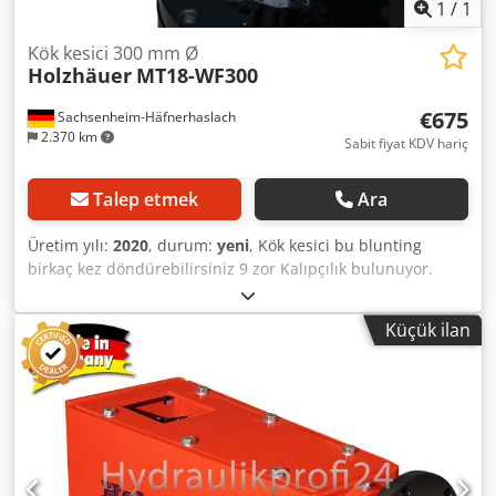
1
/
1
Kök kesici 300 mm Ø
Holzhäuer
MT18-WF300
€675
Sachsenheim-Häfnerhaslach
2.370 km
Sabit fiyat KDV hariç
Talep etmek
Ara
Üretim yılı:
2020
, durum:
yeni
, Kök kesici bu blunting
birkaç kez döndürebilirsiniz 9 zor Kalıpçılık bulunuyor.
Tabakları uzun servis ömrü var. En iyi şekilde çeşitli zor
woods işlemek için 3 farklı yonga açıları ile plakaları vardır.
Küçük ilan
Çiçek tekneler kesmek veya diğer freze gerçekleştirmek için
kesici yerleştirebilirsiniz. Djdpfodf Sd Sox Aggock Makale
numarası: MT18-WF300