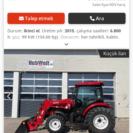
Sabit fiyat KDV hariç
Talep etmek
Ara
Durum:
ikinci el
, Üretim yılı:
2015
, çalışma saatleri:
6.800
h
, güç:
99 kW (134,60 bg)
, Donanım:
her tahrikli, kabin,
klima
, Bakımlı Fendt 313 Vario / SCR / TMS İyi durumda,
fotoğraflara bakın 6.800 saat 1. sahibi %19 KDV dahil Net:
Küçük ilan
46.000.-€ Sorularınız için: Christian Hirsch Lütfen, sık sık
aramayı deneyin, çünkü genellikle bir müşteri
görüşmesindeyiz. Zaman kısıtlamaları nedeniyle e-
postalara yalnızca zaman zaman yanıt verebiliriz,
anlayışınız için teşekkür ederiz! * Vario kontrol *
Tempomat, devir hafızası, otomatik fonksiyonlar, hidrolik
kontrol içeren çok fonksiyonlu joystick * Tuşlarla kontrol
edilebilen Varioterminal 7-A * Variotronic dönüş yönetimi
sistemi * Vario TMS Traktör - Yönetim - Sistemi * Kabin *
Klima * Kesintisiz ön cam * Yüksekliği ve eğimi
ayarlanabilir direksiyon kolonu * Süper konforlu koltuk, sırt
dayanağıyla birlikte havalı süspansiyonlu * Isıtmalı süper
konforlu koltuk * Otomatik emniyet kemerli yolcu koltuğu *