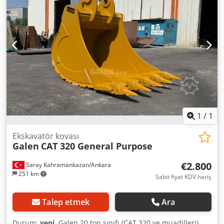
1
/
1
Ekskavatör kovası
Galen
CAT 320 General Purpose
€2.800
Saray Kahramankazan/Ankara
251 km
Sabit fiyat KDV hariç
Talep etmek
Ara
Durum:
yeni
, Galen 20 ton sınıfı (CAT 320 ve muadilleri)