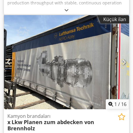
production throughput with stable, continuous operation
Reduces unplanned downtime and maintenance
interventions Dcedjn Tm Tropfx Aggsk Lowers operating
Küçük ilan
and spare-part costs with heavy-duty, long-life design
Minimizes material loss and improves downstream
process efficiency Ensures predictable performance for
planning and cost control Designed for harsh industrial
conditions and high-volume production
1
/
16
Kamyon brandaları
x
Lkw Planen zum abdecken von
Brennholz