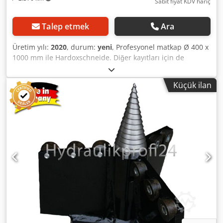
Sabit fiyat KDV hariç
Talep etmek
Ara
Üretim yılı:
2020
, durum:
yeni
, Profesyonel matkap Ø 400 x
1000 mm ile Hardoxschneide. Diğer kayıtları için de
istikrarlı toprak burgular bizim taşıyıcı veya istek üzerine.
Dcsdpfxjdf R Rqe Aggok Madde No: MT18-EB-400-1000
Küçük ilan