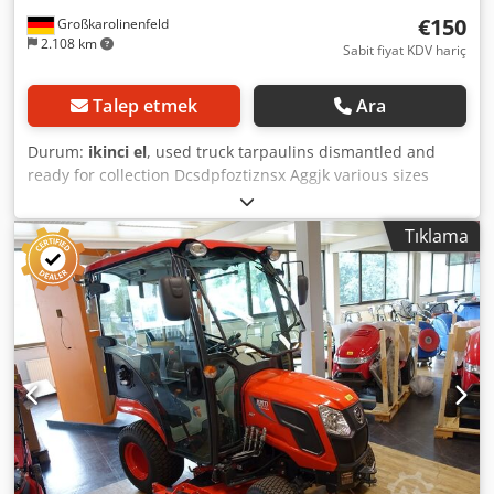
€150
Großkarolinenfeld
2.108 km
Sabit fiyat KDV hariç
Talep etmek
Ara
Durum:
ikinci el
, used truck tarpaulins dismantled and
ready for collection Dcsdpfoztiznsx Aggjk various sizes
available multiple units in stock ##### PLEASE CALL - NO
EMAILS! ##### COLLECTION BY APPOINTMENT ONLY!
Tıklama
#####