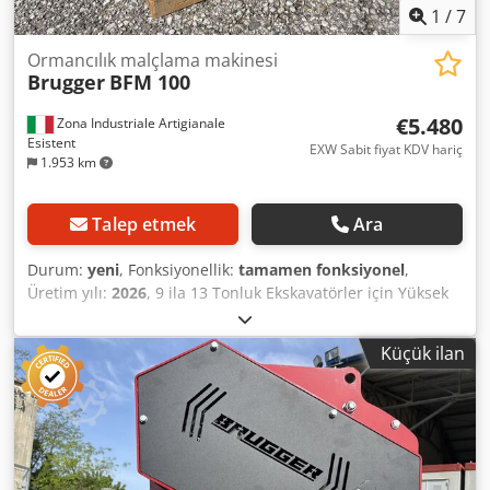
1
/
7
Ormancılık malçlama makinesi
Brugger
BFM 100
€5.480
Zona Industriale Artigianale
Esistent
EXW Sabit fiyat KDV hariç
1.953 km
Talep etmek
Ara
Durum:
yeni
, Fonksiyonellik:
tamamen fonksiyonel
,
Üretim yılı:
2026
, 9 ila 13 Tonluk Ekskavatörler için Yüksek
Performanslı Ormanlık Alan Biçme Makinesi Brugger BFM
100, ormancılık, bahçe ve peyzaj düzenlemesi ile
Küçük ilan
temizleme ve bakım işleri gibi zorlu görevler için
geliştirilmiştir. 1.000 mm çalışma genişliği sayesinde,
yaklaşık 250 mm çapa kadar olan çalılar, ağaççıklar, dallar
ve odun verimli bir şekilde parçalanabilir. 16 adet sert
metal alet içeren büyük boyutlu rotor, güçlü V-kayışı tahriki
ile birleştiğinde, sorunsuz çalışma ve yüksek yüzey