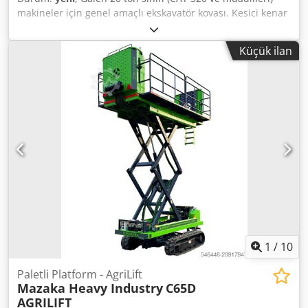
makineler için genel amaçlı ekskavatör kovası. Kesici kenar
uzunluğu: 1200 mm. Hacim: 1 m³. Gövde: Hardox 450
aşınma plakası. Diş sistemi: Orijinal CAT J350, 5 dişli.
Küçük ilan
Bağlantı: Pimli, 80 mm pim çapı. Ağırlık: 825 kg. Durum:
Yeni, üretici garantili. Siparişe özel üretim – tüm marka ve
tonajlarda özel ölçüler mümkündür. EXW Ankara, Türkiye.
Djdpfx Agezadcusgock
1
/
10
Paletli Platform - AgriLift
Mazaka Heavy Industry
C65D
AGRILIFT