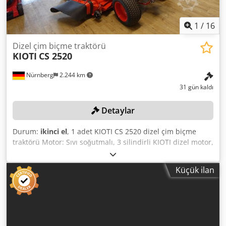
1
/
16
Dizel çim biçme traktörü
KIOTI
CS 2520
Nürnberg
2.244 km
31 gün kaldı
Detaylar
Durum:
ikinci el
, 1 adet KIOTI CS 2520 dizel çim biçme
traktörü Motor: Sıvı soğutmalı, 3 silindirli KIOTI dizel motor,
Tahrik ve Çekiş: Mekanik diferansiyel kilidi ile birlikte,
isteğe bağlı olarak devreye alınabilen dört tekerlekten çekiş
Küçük ilan
(4WD), Yakıt deposu kapasitesi: 25,5 litre dizel, Seri
numarası: 047300068 Dodpfx Agozqanyegock Renk:
Resimlerde görünen gibi, resimlere ve yerinde incelemeye
göre Durum: Yeni