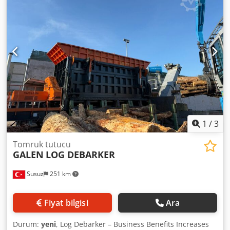
koşulları için geliştirilmiş olan bu makine, güvenilir
performans, iyileştirilmiş iş akışı verimliliği ve öngörülebilir
çalışma sonuçları sunar. Detaylı bilgi için lütfen bizimle
iletişime geçiniz. Dcjdpjym A Trjfx Aggek
1
/
3
Tomruk tutucu
GALEN
LOG DEBARKER
Susuz
251 km
Fiyat bilgisi
Ara
Durum:
yeni
, Log Debarker – Business Benefits Increases