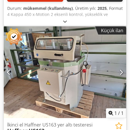
Durum:
mükemmel (kullanılmış)
, Üretim yılı:
2025
, Format
4 Kappa 450 x-Motion 2 eksenli kontrol, yükseklik ve
döndürme Teknik veriler: - Kesim uzunluğu: 2800 mm -
Kesim genişliği: 1300 mm - Kesim yüksekliği: 155 mm -
Küçük ilan
Maks. testere çapı: 450 mm - X-motion kontrol Credpfx Ajy
Rp D Toqlef - Uzunluk telafili derece cetveli - Emilebilir çap:
120 mm - Motor gücü: 10 kW - Üretim yılı: 2025 Duplex
gönye dayama
1
/
1
İkinci el Haffner US163 yer altı testeresi