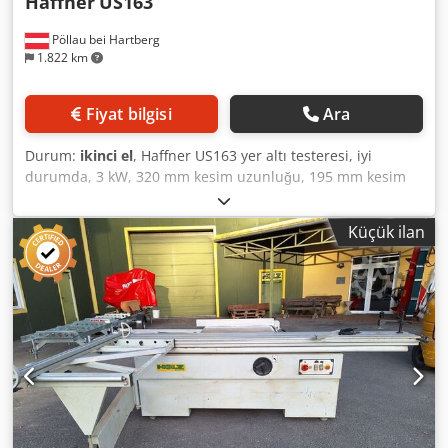
Haffner
US163
Pöllau bei Hartberg
1.822 km
Fiyat bilgisi
Ara
Durum:
ikinci el
, Haffner US163 yer altı testeresi, iyi
durumda, 3 kW, 320 mm kesim uzunluğu, 195 mm kesim
yüksekliği, 2800 dev/dak. Csdpfsx H Ufnsx Aqlsrf
Küçük ilan