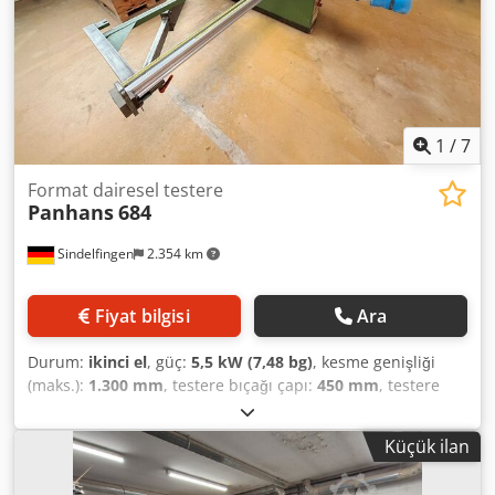
1
/
7
Format dairesel testere
Panhans
684
Sindelfingen
2.354 km
Fiyat bilgisi
Ara
Durum:
ikinci el
, güç:
5,5 kW (7,48 bg)
, kesme genişliği
(maks.):
1.300 mm
, testere bıçağı çapı:
450 mm
, testere
bıçağı eğim ayarı:
45 °
, dönüş hızı (maks.):
6.500 dev/dak
,
dönme hızı (dk.):
4.000 dev/dak
, toplam uzunluk:
2.700
Küçük ilan
mm
, toplam genişlik:
3.150 mm
, toplam yükseklik:
1.700
mm
, toplam ağırlık:
800 kg
, No. 3277 Panhans 684 Panel