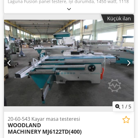
Laguna Fusion panel testere, iyi durumda, 1450 watt, 1118
mm masa uzunluğu, 792 mm masa genişliği, 79 mm kesme
yüksekliği, 3800 rpm, 110 kg Crjdpfx Aqsvw Ec Tolsf Fiyat
Küçük ilan
değişiklikleri saklıdır, hatalar, baskı ve dizgi hataları
saklıdır
1
/
5
20-60-543 Kayar masa testeresi
WOODLAND
MACHINERY
MJ6122TD(400)