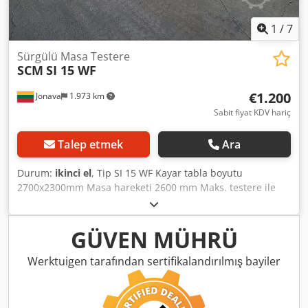
1
/
7
Sürgülü Masa Testere
SCM
SI 15 WF
€1.200
Jonava
1.973 km
Sabit fiyat KDV hariç
Talep etmek
Ara
Durum:
ikinci el
, Tip SI 15 WF Kayar tabla boyutu
2700x2300mm Masa hareketi 2600 mm Maks. testere ile
cetvel uzunluğu 900 mm Testere bıçağı çapı 400 mm Bıçak
eğimi 0-45 derece Masa boyutu: 1150x630 mm Ana mil
çapı 30 mm Ana motor 11 kW 380 V Maksimum açıklık 140
GÜVEN MÜHRÜ
mm Taşıma boyutları 2700 2700x1800x1200 mm Ağırlık 820
kg Crodpfx Aeitvd Isqljf Fiyat 1200 Eur (EXW Jonava,
Werktuigen tarafından sertifikalandırılmış bayiler
Litvanya)