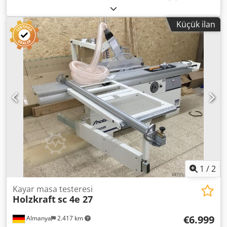
mm. Açı ayarı. Geçiş açıklığı: 100 cm. Masa uzunluğu: 280
cm. Crodpfx Aezkvdqoqlof
Küçük ilan
1
/
2
Kayar masa testeresi
Holzkraft
sc 4e 27
€6.999
Almanya
2.417 km