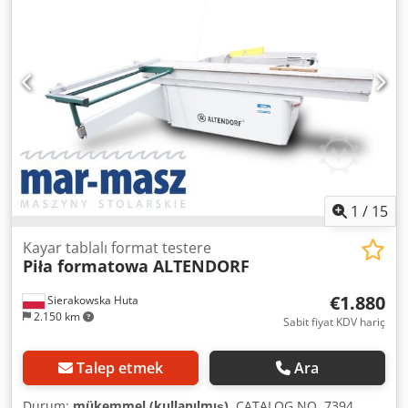
1
/
15
Kayar tablalı format testere
Piła formatowa ALTENDORF
€1.880
Sierakowska Huta
2.150 km
Sabit fiyat KDV hariç
Talep etmek
Ara
Durum:
mükemmel (kullanılmış)
, CATALOG NO. 7394