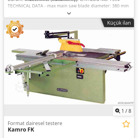
TECHNICAL DATA - max main saw blade diameter: 380 mm
- max cutting height: 110 mm - main blade adjustable
up/down - spindle diameter: 30 mm - spindle lock - with
Küçük ilan
sliding table - cutting length on sliding table: 2560 mm -
cutting width at rip fence: 810 mm - with side table - main
motor: 5.5 kW - table dimensions: 1250 x 730 mm - saw
blade guard - dimensions (L/W/H): 2580 x 2570 x 1050 mm -
weight: 780 kg ADVANTAGES – German manufacture –
Used saw, in very good condition Crsdszh Hv Ejpfx Aqlsf
Net price: 7,900 PLN Net price: 1,880 EUR, depending on
the rate of 4.2 EUR (Prices may vary with higher
fluctuations)
1
/
8
Format dairesel testere
Kamro
FK