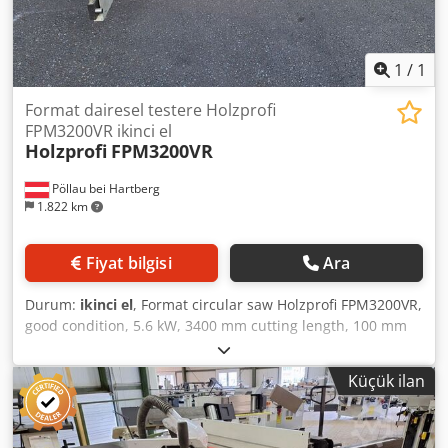
1
/
1
Format dairesel testere Holzprofi
FPM3200VR ikinci el
Holzprofi
FPM3200VR
Pöllau bei Hartberg
1.822 km
Fiyat bilgisi
Ara
Durum:
ikinci el
, Format circular saw Holzprofi FPM3200VR,
good condition, 5.6 kW, 3400 mm cutting length, 100 mm
cutting height, 3200 mm sliding table length, 630 kg
Cedpfx Asx H Ufhoqljrf Price subject to change. Errors and
Küçük ilan
misprints excepted.