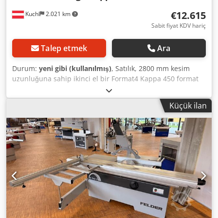
teslim
€12.615
Kuchl
2.021 km
Sabit fiyat KDV hariç
Talep etmek
Ara
Durum:
yeni gibi (kullanılmış)
, Satılık, 2800 mm kesim
uzunluğuna sahip ikinci el bir Format4 Kappa 450 format
daire testere bulunmaktadır. Makine, showroomumuzda
sergi olarak kullanılmış olup, bu nedenle yeni gibidir.
Küçük ilan
Teknik veriler: Cedow Hd Sqjpfx Aqlorf - Kesim uzunluğu:
2800 mm - Kesim genişliği: 800 mm - Kesim yüksekliği: 155
mm - Maksimum testere çapı: Ø 450 mm - Elektrikli
yükseklik ayarı ve eğme fonksiyonu - Emme bağlantı çapı:
Ø 120 mm - Motor gücü: 7,5 kW / 10,2 HP - Üretim yılı: 2023
Makine A-5431 Kuchl’de bulunmakta olup, çalışma
saatlerimiz içinde her zaman incelenebilir. Ara satış hakkı
saklıdır! İletişim Tel: 06244-20299 İlgili terimler: Testere,
daire testere, format daire testere, format Referans: R-
A0117