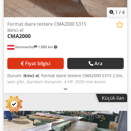
1
/
4
Format daire testere CMA2000 S315
ikinci el
CMA2000
Kammerhof
1.880 km
Fiyat bilgisi
Ara
Durum:
ikinci el
, Format daire testere CMA2000 S315 2,5m,
yeni gibi, standart donanım, 4 HP, 2500 mm kesim
uzunluğu, yaklaşık 400 kg Crsdpjwzziisfx Aqljf Fiyat
değişiklikleri, hata ve baskı hatası yapma hakkı saklıdır.
Küçük ilan