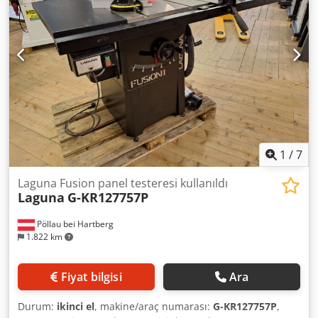
1
/
7
Laguna Fusion panel testeresi kullanıldı
Laguna
G-KR127757P
Pöllau bei Hartberg
1.822 km
Fiyat bilgisi
Ara
Durum:
ikinci el
, makine/araç numarası:
G-KR127757P
,