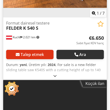
1
/
7
Format dairesel testere
FELDER
K 540 S
€6.650
Kuchl
2.021 km
Sabit fiyat KDV hariç
Talep etmek
Ara
Durum:
yeni
, Üretim yılı:
2024
, For sale is a new Felder
sliding table saw K540S with a cutting height of up to 140
mm. The machine is a showroom demonstration unit at
our premises and is therefore in mint condition (full
Küçük ilan
warranty). Technical data: - Cutting height: 140 mm - Saw
blade diameter: 300-400 mm - Motor: 5.5 kW / 7.5 HP
Crjdpfxjy R N Apo Aqlsf - X-Roll sliding table, cutting
length: 2800 mm - Rip capacity: 800 mm - Outrigger table:
1300 mm - Crosscut fence on outrigger: 2600 mm - Tilt