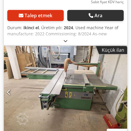
Sabit fiyat KDV hariç
Talep etmek
Ara
Durum:
ikinci el
, Üretim yılı:
2024
, Used machine Year of
manufacture: 2022 Commissioning: 8/2024 As-new
condition The robust worktable made of heavily ribbed
cast iron and the welded steel base frame ensure high
Küçük ilan
torsional rigidity and vibration-free operation. Smooth-
running and precise format sliding table made from
anodized aluminum, featuring a proven and permanently
smooth ball contact system on hardened guides; 10-year
warranty on guide rail wear. Cast iron saw unit with
permanently precise dual swivel-segment guidance and
zero-point tilting; 6-year Holzkraft warranty against wear of
the swivel segments. Equipped with a powerful three-
phase motor. Cjdpfx Asxua N Soqlorf Saw blade tilt is
displayed on a scale at the unit. Easier panel handling
thanks to the large crosscut frame with roller support.
Angle-adjustable aluminum telescopic fence with two
professional folding stops. Folding parallel fence with