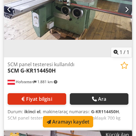
1
/
1
SCM panel testeresi kullanıldı
SCM
G-KR114450H
Hofstetten
1.881 km
Fiyat bilgisi
Ara
Durum:
ikinci el
, makine/araç numarası:
G-KR114450H
,
SCM panel testere, iyi durumda, 5,5 kW, yaklaşık 700 kg
Aramayı kaydet
Fiyat değişiklikleri saklıdır, hatalar, baskı ve dizgi hataları
saklıdır Crodpfx Aevw Ec Hsqlsf
Küçük ilan