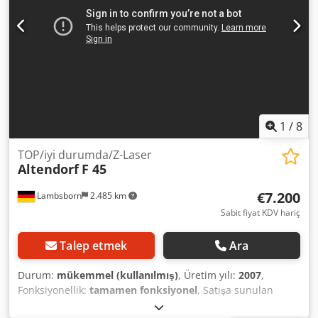
segment guide "Easy-Glide" - CE-compliant overhead
guard - 3x 400 V / 50 Hz The machine is located in A-5431
Kuchl and can be inspected during our opening hours at
any time. Subject to prior sale! Related terms: sliding table
saw, panel saw, circular saw, table saw, woodworking
machine, Felder Reference: R-A0117
1
/
8
TOP/iyi durumda/Z-Laser
Altendorf
F 45
€7.200
Lambsborn
2.485 km
Sabit fiyat KDV hariç
Talep etmek
Ara
Durum:
mükemmel (kullanılmış)
, Üretim yılı:
2007
,
Fonksiyonellik:
tamamen fonksiyonel
, Satışa sunulan
ürün, yüksek kaliteli endüstriyel tasarıma sahip bir