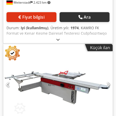
Weiterstadt
2.423 km
Fiyat bilgisi
Ara
Durum:
iyi (kullanılmış)
, Üretim yılı:
1974
, KAMRO FK
Format ve Kenar Kesme Dairesel Testeresi Csdpfxozrtwqo
Aqlsrf Çok sayıda aksesuarla birlikte gelen format dairesel
testeresi İmalat yılı: 1974 Testere bıçağı maksimum çapı:
Küçük ilan
400 mm (şu anda takılı olan 300 mm'lik testere bıçağı)
Kenar kesme arabası uzunluğu: 3000 mm Maksimum
kesme yüksekliği: 50-125 mm Masa boyutu: 1180x670 mm
Masa uzatma: 1000x300 mm Masa genişletme: 700x565
mm Tahrik (kW/HP): 4,0/5,5 Testere milinin devir sayısı
(dev/dak): 4000/5000/6500 Ağırlık: 800 kg