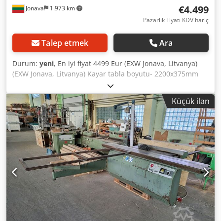
€4.499
Jonava
1.973 km
Pazarlık Fiyatı KDV hariç
Talep etmek
Ara
Durum:
yeni
, En iyi fiyat 4499 Eur (EXW Jonava, Litvanya)
(EXW Jonava, Litvanya) Kayar tabla boyutu- 2200x375mm
Brüt kesim kapasitesi - 1500 mm Testere bıçağı ve yırtma
çiti arasındaki kesim genişliği - 1140mm Testere bıçağı çapı
Küçük ilan
- 400mm Kesim yüksekliği (90°) - 115mm Kesim yüksekliği
(45°)- 105mm Ana testere milinin hızı - 4500/6000rpm Ana
mil çapı - 30mm Eğilebilir testere bıçağı - 0-45º Testereler
kaldırma, yukarı ve aşağı, elektrik kumandalı. Ana motor -
5,5 kW Testere bıçağı çapı - 120mm Testere bıçağının hızı -
7000-8000rpm Çentik testere çapı - 20mm Crsdpfx
Aqjdnxydsljf Skorlama motoru - 1,1 kW Ağırlık: 700 kg *
400mm bıçak kullanıldığında, daha küçük olan
çıkarılmalıdır. Küçültülmüş testere bıçağı 350 mm'den
fazla olmayan ana kalkan ile kullanılmalıdır.