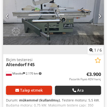
1
/
6
Biçim testeresi
Altendorf
F45
€3.900
Miastko
2.170 km
Pazarlık Fiyatı KDV hariç
Talep etmek
Ara
Durum:
mükemmel (kullanılmış)
, Testere motoru: 5,5 kW.
Budama motoru: 0,75 kW. Maksimum testere çapı: 350