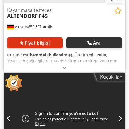
Kayar masa testeresi
ALTENDORF
F45
Almanya
2.357 km
Fiyat bilgisi
Ara
Durum:
mükemmel (kullanılmış)
, Üretim yılı:
2000
,
Testere bıçağı eğilebilir +/- 45° Sürgü uzunluğu 2800 mm
Kesim genişliği 1440 mm Crodpfxjxcg Hgs Aqlsf Motor gücü
7,5 kW Kesim yüksekliği 150 mm Testere bıçağı çapı 450
Küçük ilan
mm Makine ağırlığı yaklaşık 1200 kg Boyutlar U-G-Y 3,2 x
3,4 x 1,7 m Bu format dairesel testere çok iyi durumda,
hemen temin edilebilir ve satıcıda çalışır durumda
görülebilir. AÇIKLAMA: - Ön skorlama ünitesine hazır -
Eğilebilir testere bıçağı ve ön skorlama ünitesine sahip
format dairesel testere; ahşap malzemeler, mobilya, özel
üretim mobilya, pencere çerçeveleri, kapılar, levhalar,
plastikler, kompozit malzemeler, alüminyum ve diğerleri
için hassas kesimler – CE standardı.