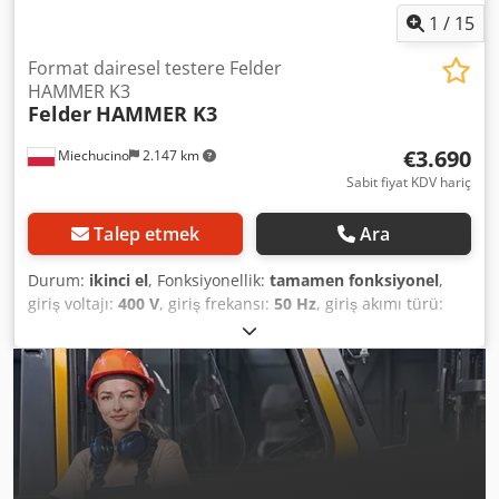
1
/
15
Format dairesel testere Felder
HAMMER K3
Felder
HAMMER K3
€3.690
Miechucino
2.147 km
Sabit fiyat KDV hariç
Talep etmek
Ara
Durum:
ikinci el
, Fonksiyonellik:
tamamen fonksiyonel
,
giriş voltajı:
400 V
, giriş frekansı:
50 Hz
, giriş akımı türü:
trifaze
, kesme genişliği (maks.):
1.250 mm
, testere bıçağı
çapı:
315 mm
, testere bıçağı eğim ayarı:
45 °
, yükseklik
ayar tipi:
mekanik
, testere dişli deliği:
30 mm
, tahrik tipi:
elektrikli
, kesme uzunluğu (maks.):
3.000 mm
, maksimum
çizicili kesme yüksekliği:
40 mm
, yansı kesme çitinde
kesme genişliği:
1.250 mm
, kesme uzunluğu:
3.000 mm
,
Donanım:
testere bıçağı koruyucu
, - Austrian-made - with
scoring unit TECHNICAL SPECIFICATIONS: - trolley length: