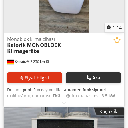
şekle sahip boşaltma açıklığı ve kanat • Tavandan yaklaşık
85 cm'lik bir tahliye yüksekliği yüzey • Drenaj tavasının
kolay bakımı Stokta 6 adet var! Credpfx Aqed Tw T Neqjf
1
/
4
Monoblok klima cihazı
Kalorik
MONOBLOCK
Klimageräte
Krostitz
2.250 km
Fiyat bilgisi
Ara
Durum:
yeni
, Fonksiyonellik:
tamamen fonksiyonel
,
makine/araç numarası:
TKG
, soğutma kapasitesi:
3,5 kW
(4,76 bg)
, toplam ağırlık:
40 kg
, giriş voltajı:
230 V
, garanti
süresi:
12 aylar
, soğutma tipi:
hava
, Orijinal ambalajında
Küçük ilan
monoblok klima cihazları (egzoz hortumlu) satılıktır.
Seçilebilecek aşağıdaki güçler mevcuttur: 2 kW (BTU 7000) –
23 m²'ye kadar alanlar için 213,00 € 2,6 kW (BTU 9000) – 25