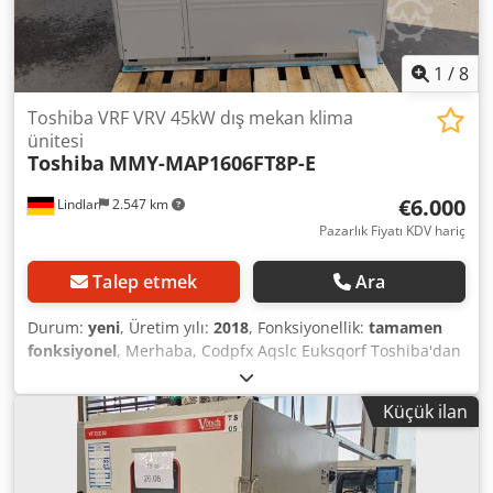
1
/
8
Toshiba VRF VRV 45kW dış mekan klima
ünitesi
Toshiba
MMY-MAP1606FT8P-E
€6.000
Lindlar
2.547 km
Pazarlık Fiyatı KDV hariç
Talep etmek
Ara
Durum:
yeni
, Üretim yılı:
2018
, Fonksiyonellik:
tamamen
fonksiyonel
, Merhaba, Codpfx Aqslc Euksqorf Toshiba'dan
yepyeni bir klima dış ünitesi sunuyoruz. Ünite 2018 üretim
yılına aittir ancak hiç kurulmamıştır. Ünite 45kW'a sahiptir.
Küçük ilan