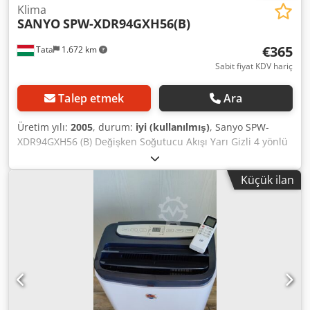
Klima
SANYO
SPW-XDR94GXH56(B)
€365
Tata
1.672 km
Sabit fiyat KDV hariç
Talep etmek
Ara
Üretim yılı:
2005
, durum:
iyi (kullanılmış)
, Sanyo SPW-
XDR94GXH56 (B) Değişken Soğutucu Akışı Yarı Gizli 4 yönlü
hava deşarjı Kapasite: Soğutma: 2.80kw Isıtma 3,20kw Hava
sirkülasyonu (Yüksek) 900 faz 1. 50Hz Voltaj derecesi (AVR)
Küçük ilan
V 230 Çalışma amperleri 0,21 0,18 A Güç girişi 0,032 0,022
watt Güç ses seviyesi (H / M / L) dB-A Ref. Çap. Dar / Geniş
Boru 6,35 (1/4) / 12,7 (1/2) Ağırlık 21 + 4,5 kg İç Ünite Y / G /
D mm 265 x 840 x 840 Panel Y / G / D mm 291 x 950 x 950 •
Yeni şekillere sahip Sirocco fanları ve ısı eşanjörü kanatları
benimsenir ve çalışma sesi maksimum 6 db (A) azaltılabilir!
• Değişken hızlı yeni geliştirilmiş DC fan motorları, yeni ısı
eşanjörleri ile güç tüketiminin geniş ölçüde azaltılması •
Gövde süspansiyon yüksekliğinin kolay ince ayarı • Yeni