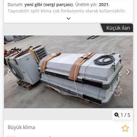
Durum:
yeni gibi (sergi parçası)
, Üretim yılı:
2021
,
Taşınabilir split klima çok fonksiyonlu olarak kullanılabilir.
6.7 kW'lık yüksek gücü sayesinde birçok uygulama için
idealdir. 230V Schuko ile çalışmaya hazırdır. İç ve dış ünite
Küçük ilan
arasındaki bağlantı, hızlı bağlantı elemanları kullanılarak
yapıldığından herhangi bir amatör tarafından bile
yapılabilir. Sistem örneğin şunları yapabilir: Sunucu odası
soğutması, ofis veya toplantı odası iklimlendirmesi,
etkinlikler, fuarlar veya üretimde kullanılabilir. Sessiz
çalışma Üç hızlı motor Yoğuşma tahliye bağlantısı Nominal
güç tüketimi 2500 W Soğutma kapasitesi 6650 W Credpfx
Aqofmd Erjqef Maksimum. hava akışı 1500 mc/h Soğutucu
R410a Ağırlık 86 kg
1
/
5
Büyük klima