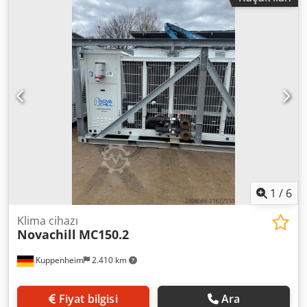
1
/
6
Klima cihazı
Novachill
MC150.2
Kuppenheim
2.410 km
Fiyat bilgisi
Ara