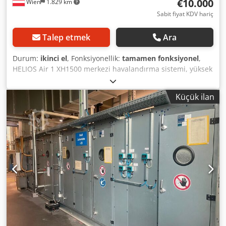
€10.000
Wien
1.829 km
Sabit fiyat KDV hariç
Talep etmek
Ara
Durum:
ikinci el
, Fonksiyonellik:
tamamen fonksiyonel
,
HELIOS Air 1 XH1500 merkezi havalandırma sistemi, yüksek
verimli ısı geri kazanımı ve entegre hava yeniden ısıtma
özelliklerine sahiptir. Geniş konut, ticari veya endüstriyel
Küçük ilan
alanların kontrollü havalandırması için uygundur. 2 adet
0,5 kW EC fan, 350 Pa'da 1.490 m³/h hava akışı. 3,9 kW
elektrikli ön ısıtma bataryası, 3,8 kW elektronik yeniden
ısıtma bataryası, çapraz akışlı ısı eşanjörü ve entegre filtre
kutusu. HELIOS Universal ECO kontrol ünitesi ve 2 adet
HELIOS kanal sensörü TFK dahildir – işlevsel olarak eksiksiz
bir sistem. Teknik özellikler: - Hava akışı: 350 Pa'da 1.490
m³/h; Fanlar: 2 x 0,5 kW EC - Ön ısıtma bataryası: 3,9 kW /
Yeniden ısıtma bataryası: 3,8 kW; Çapraz akışlı ısı eşanjörü;
Entegre filtre kutusu - Kontrol: HELIOS Universal ECO
kontrol ünitesi ve 2 kanal sensörü TFK (dahil) - Ticari bir
ortamdan, mevcut durumda garanti olmaksızın satış