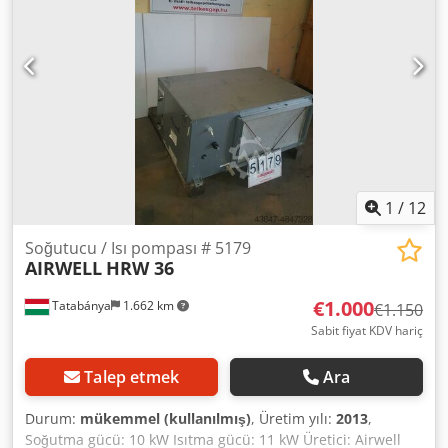
1
/
12
Soğutucu / Isı pompası # 5179
AIRWELL
HRW 36
€1.000
Tatabánya
1.662 km
€1.150
Sabit fiyat KDV hariç
Talep etmek
Ara
Durum:
mükemmel (kullanılmış)
, Üretim yılı:
2013
,
Soğutma gücü: 10 kW Isıtma gücü: 11 kW Üretici: Airwell