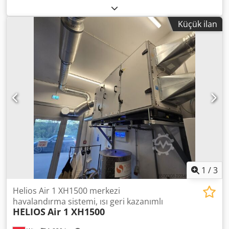
Tip: HRW 36 Soğutucu akışkan: R407C Yıl: 2013 Toplam
boyutlar: 1055x745x465 mm Crodpefx S Dasfx Aqqjf
Küçük ilan
Çalışma şeması ve çalışma sınırları için fotoğraflara bakın.
Cihazda soğutucu gaz bulunmamaktadır.
1
/
3
Helios Air 1 XH1500 merkezi
havalandırma sistemi, ısı geri kazanımlı
HELIOS
Air 1 XH1500