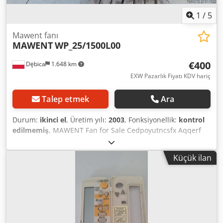
1
/
5
Mawent fanı
MAWENT
WP_25/1500L00
€400
Dębica
1.648 km
EXW Pazarlık Fiyatı KDV hariç
Talep etmek
Ara
Durum:
ikinci el
, Üretim yılı:
2003
, Fonksiyonellik:
kontrol
edilmemiş
, MAWENT Fan for Sale Cedpoyutncsfx Aqqerf
Model: WP-25/1500L00 Year: 2003 Rotational speed: 2920
rpm; No. 0791; Capacity: 1 m³/s Pressure increase: 4000 Pa
Küçük ilan
Motor type: SG132S-2B Weight (fan and motor): 125 kg
Dimensions: 1000x850x1000 mm Net price: €400
(negotiable) We also have a Termowent fan and several
mushroom-type roof fans available.