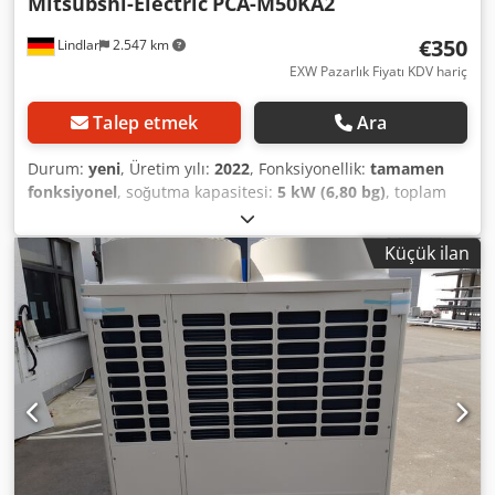
Mitsubshi-Electric
PCA-M50KA2
€350
Lindlar
2.547 km
EXW Pazarlık Fiyatı KDV hariç
Talep etmek
Ara
Durum:
yeni
, Üretim yılı:
2022
, Fonksiyonellik:
tamamen
fonksiyonel
, soğutma kapasitesi:
5 kW (6,80 bg)
, toplam
ağırlık:
26 kg
, ısıtma kapasitesi:
6 kW (8,16 bg)
, Mitsubishi-
Electric marka yeni bir tavan altı tipi klima ünitesi
Küçük ilan
satıyoruz. Soğutucu akışkan olarak R32 veya R410a
kullanılabilir. Csdpfxoxu Dcio Aqqjrf