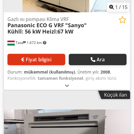
1
/
15
Gazlı ısı pompası Klima VRF
Panasonic ECO G VRF
"Sanyo"
Kühll: 56 kW Heizl:67 kW
Tata
1.672 km
Fiyat bilgisi
Ara
Durum:
mükemmel (kullanılmış)
, Üretim yılı:
2008
,
Fonksiyonellik:
tamamen fonksiyonel
, giriş akımı türü:
Klima
, soğutma kapasitesi:
56 kW (76,14 bg)
, soğutma tipi:
su
, giriş frekansı:
50 Hz
, ısıtma kapasitesi:
67 kW (91,09
Küçük ilan
bg)
, yakıt türü:
gaz
, "SANYO" PANASONIC ECO G gazlı ısı
pompalı klima Model: SGP-E190J2GU2W Nissan FY5 motor
Güç kaynağı: 230 V AC, 1 faz, 50 Hz Maksimum elektrik
gücü: 1,16 kW, 5,4 A (sürekli çalışma) Codpfx Aod Tiu
Eeqqerf Cihaz koruması: IP24 Soğutma kapasitesi: 56 kW
Isıtma kapasitesi: 67 kW Isı girişi (HS) (soğutma): 43,5 kW Isı