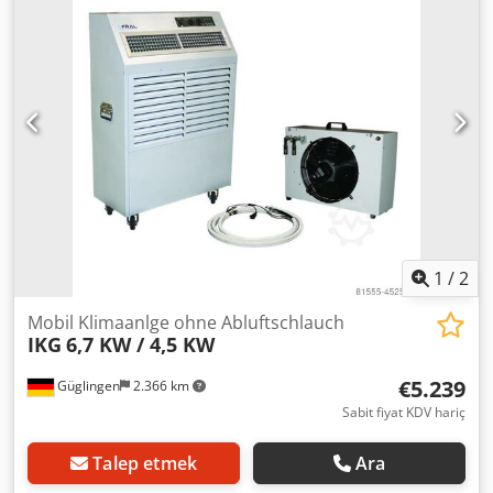
fotoğraflar örnek resimler Codpfjtzxqujx Aqqerf
Wettringen'de bir görüntüleme mümkün! Diğer sorularınız
için bizimle e-posta yoluyla iletişime geçebilirsiniz. Satış,
yalnızca ticari amaçlarla ve maddi ve yasal kusurlar için
herhangi bir garanti hariç olmak üzere ticari ilgili taraflara
gerçekleşir! Satın alma işleminizle ticari olarak veya
serbest çalıştığınızı onaylamış olursunuz. Aksi takdirde
hüküm ve koşullarımızı ihlal etmiş olursunuz!
1
/
2
Mobil Klimaanlge ohne Abluftschlauch
IKG
6,7 KW / 4,5 KW
€5.239
Güglingen
2.366 km
Sabit fiyat KDV hariç
Talep etmek
Ara