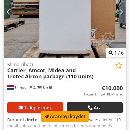
1
/
6
Klima cihazı
Carrier, Amcor, Midea and
Trotec
Aircon package (110 units)
€10.000
Hillegom
2.780 km
Pazarlık Fiyatı KDV hariç
Talep etmek
Ara
Aramayı kaydet
Durum:
ikinci el
, giriş frekansı:
50 Hz
, For sale: a lot of 110
mobile air conditioners of various brands and models.