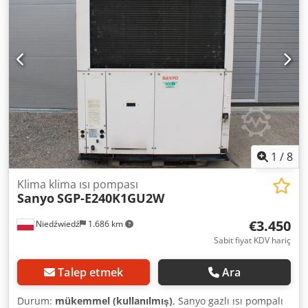
m²'ye kadar alanlar için 272,50 € 3,5 kW (BTU 12000) – 35
m²'ye kadar alanlar için 390,00 € Cjdswwrk Aopfx Aqqerf
3,5 kW (BTU 12000) – 35 m²'ye kadar alanlar için, WIFI'lı –
451,00 € Almanya içi kargo bedeli cihaz başına 25,00 €'dur.
Cihaz üreticisi: KALORIK Fiyatlara KDV dahildir.
1
/
8
Klima klima ısı pompası
Sanyo
SGP-E240K1GU2W
€3.450
Niedźwiedź
1.686 km
Sabit fiyat KDV hariç
Talep etmek
Ara
Durum:
mükemmel (kullanılmış)
, Sanyo gazlı ısı pompalı