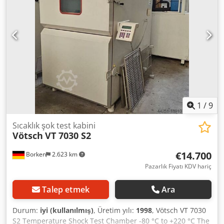
1
/
9
Sıcaklık şok test kabini
Vötsch
VT 7030 S2
€14.700
Borken
2.623 km
Pazarlık Fiyatı KDV hariç
Talep etmek
Ara
Durum:
iyi (kullanılmış)
, Üretim yılı:
1998
, Vötsch VT 7030
S2 Temperature Shock Test Chamber -80 °C to +220 °C The