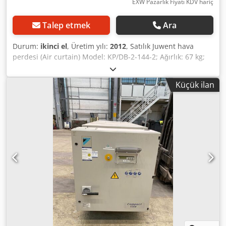
EXW Pazarlık Fiyatı KDV hariç
Talep etmek
Ara
Durum:
ikinci el
, Üretim yılı:
2012
, Satılık Juwent hava
perdesi (Air curtain) Model: KP/DB-2-144-2; Ağırlık: 67 kg;
Üretim yılı: 2012 Net fiyat: 500 EUR Credpfxoy Sw Ucj Aqqof
Fiyat görüşmeye açıktır.
Küçük ilan