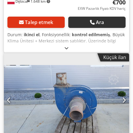
€700
Dębica
1.648 km
EXW Pazarlık Fiyatı KDV hariç
Talep etmek
Ara
Durum:
ikinci el
, Fonksiyonellik:
kontrol edilmemiş
, Büyük
Klima Ünitesi + Merkezi sistem satılıktır. Üzerinde bilgi
etiketi yoktur. Elimizde 2 adet bulunmaktadır. Birim net
fiyatı 700 Euro’dur. Fiyat pazarlığa açıktır. Crjdpjyu Tcyefx
Küçük ilan
Aqqef