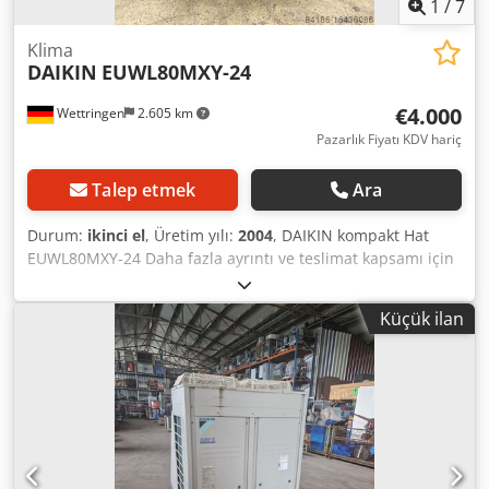
1
/
7
Klima
DAIKIN
EUWL80MXY-24
€4.000
Wettringen
2.605 km
Pazarlık Fiyatı KDV hariç
Talep etmek
Ara
Durum:
ikinci el
, Üretim yılı:
2004
, DAIKIN kompakt Hat
EUWL80MXY-24 Daha fazla ayrıntı ve teslimat kapsamı için
fotoğrafa bakın. Teknik veriler için tip etiketine bakınız.
Uzunluk: yaklaşık 3,00 m / Genişlik: yaklaşık 0,95 m /
Küçük ilan
Yükseklik: yaklaşık 1,05 m Ürün durumu: kullanılmış, test
edilmemiş Cjdstzw N Aspfx Aqqsrf durum: kullanılmış, test
edilmemiş Wettringen'de bir görüntüleme mümkün! Diğer
sorularınız için bizimle e-posta yoluyla iletişime
geçebilirsiniz. Satış, yalnızca ticari amaçlarla ve maddi ve
yasal kusurlar için herhangi bir garanti hariç olmak üzere
ticari ilgili taraflara gerçekleşir! Satın alma işleminizle ticari
olarak veya serbest çalıştığınızı onaylamış olursunuz. Aksi