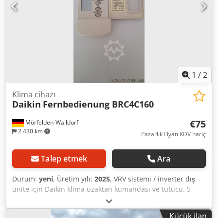
1
/
2
Klima cihazı
Daikin
Fernbedienung BRC4C160
€75
Mörfelden-Walldorf
2.430 km
Pazarlık Fiyatı KDV hariç
Talep etmek
Ara
Durum:
yeni
, Üretim yılı:
2025
, VRV sistemi / inverter dış
ünite için Daikin klima uzaktan kumandası ve tutucu. 5
adet mevcut / fiyat adet başınadır. Crsdey Udgkepfx Aqqsf
Küçük ilan