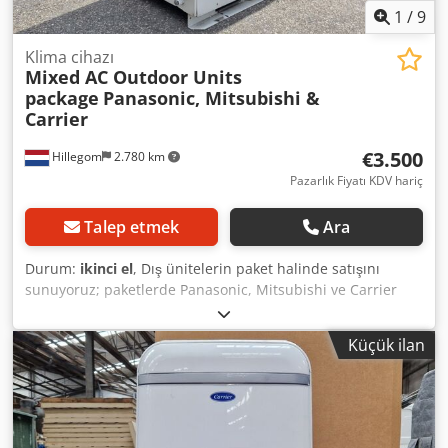
1
/
9
Klima cihazı
Mixed AC Outdoor Units
package
Panasonic, Mitsubishi &
Carrier
€3.500
Hillegom
2.780 km
Pazarlık Fiyatı KDV hariç
Talep etmek
Ara
Durum:
ikinci el
, Dış ünitelerin paket halinde satışını
sunuyoruz; paketlerde Panasonic, Mitsubishi ve Carrier
gibi markalardan bir karışım bulunmaktadır (mevcutluğa
bağlı olarak benzer birinci sınıf markalar da olabilir). Bu
Küçük ilan
paketler, toptan alım yapmak isteyen ticari müşteriler,
ihracatçılar ve montajcılar için idealdir. Cedpfx Asycr
Scjqqerf Paketler yalnızca sabit, toplu bir fiyat üzerinden
satılır. Parça başı veya tekli satış yapılmamaktadır. İlginiz
varsa lütfen mesaj göndermekten çekinmeyin.