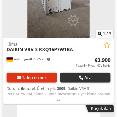
takdirde hüküm ve koşullarımızı ihlal etmiş olursunuz!
Wettringen
1
/
3
Klima
DAIKIN
VRV 3 RXQ16P7W1BA
€3.900
Wettringen
2.605 km
Pazarlık Fiyatı KDV hariç
Talep etmek
Ara
Durum:
ikinci el
, Üretim yılı:
2009
, Daikin VRV 3
RXQ16P7W1BA Klima 2 ünite mevcuttur! Fiyat klima başına!
Daha fazla detay ve teslimat kapsamı için fotoğrafa bakınız.
Teknik veriler tip plakasına bakınız. Ürün durumu:
Küçük ilan
kullanılmış, test edilmemiş durum: kullanılmış, test
edilmemiş OVP olmadan Orijinal ambalajı olmadan Örnek