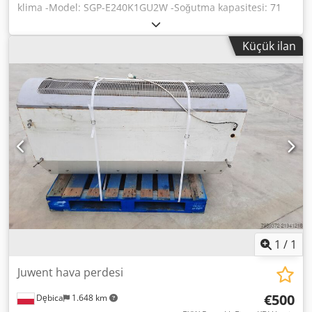
klima -Model: SGP-E240K1GU2W -Soğutma kapasitesi: 71
kW -Isıtma kapasitesi: 81 kW -Soğutma sırasında güç
tüketimi: 54,5 kW -Isıtma sırasında güç tüketimi: 58,6 kW -
Küçük ilan
Ses yüksekliği seviyesi: 62 dB -Soğutucu akışkan: R410 -Güç
kaynağı (V/Hz/Ph): 220/50/1 -Dış boyutlar: 1750 x 1050 x
2300 mm Crodpju Ebguefx Aqqof -Fan sayısı: 2 x 730 mm -
Ağırlık: 940 kg -Stok: 1 adet. -Durum: kullanılmış
1
/
1
Juwent hava perdesi
€500
Dębica
1.648 km