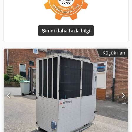
(kondansatörsüz) ve hidrolik devre (pompa, depo) olmadan
sunulan su soğutmalı chillerlardır. Krank karteri ısıtıcısı ve
faz kontrolü dâhildir. Soğutma kapasitesi: 66,2 kW Soğuk
su çıkış/giriş sıcaklığı: 7 / 12°C Debi: 11,4 m³/saat
Kondensasyon sıcaklığı: 45°C Soğutucu gaz: R 410A Elektrik
Şimdi daha fazla bilgi
verileri: Gerilim: 400 V, Frekans: 50 Hz, Faz: 3 Maksimum
güç tüketimi: 27 kW Maksimum akım: 45 A Credpoxxq U
Tofx Aqqef Başlangıç akımı: 178 A Koruma sınıfı: IP22
Boyutlar: Uzunluk: 1735 mm, Genişlik: 660 mm, Yükseklik:
Küçük ilan
1200 mm Ağırlık: 383 kg Soğuk su bağlantısı: G 2" B
Soğutucu gaz bağlantısı (çap): 22 / 28 mm ODF Seri No:
2200388958 Üretim yılı: 2022 Durum: Görsel olarak 1,
teknik olarak iyi (Depoda, yeni gibi) Fiyat: Talep üzerine
(Teknik değişiklikler ve ara satış hakkı saklıdır!)