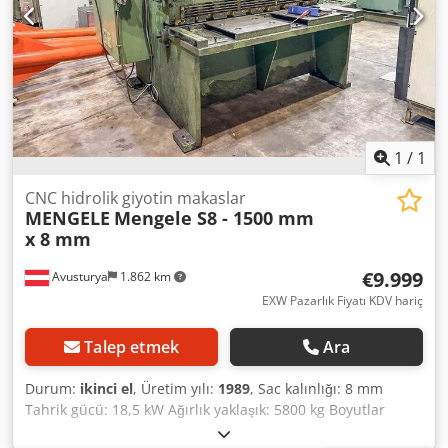
1
/
1
CNC hidrolik giyotin makaslar
MENGELE
Mengele S8 - 1500 mm
x 8 mm
€9.999
Avusturya
1.862 km
EXW Pazarlık Fiyatı KDV hariç
Talep etmek
Ara
Durum:
ikinci el
, Üretim yılı:
1989
, Sac kalınlığı: 8 mm
Tahrik gücü: 18,5 kW Ağırlık yaklaşık: 5800 kg Boyutlar
(UxGxY): 2130 x 3260 x 2360 mm Sac uzunluğu: 1550 mm