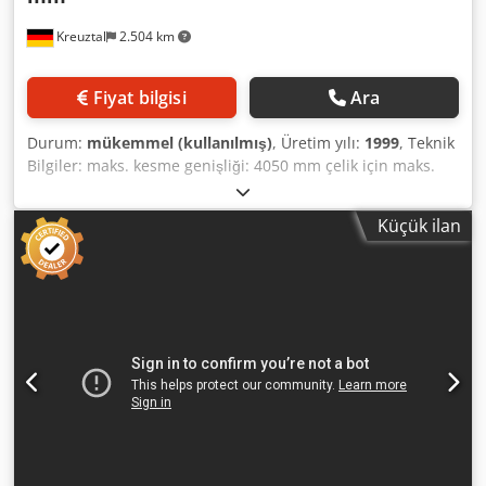
Kreuztal
2.504 km
Fiyat bilgisi
Ara
Durum:
mükemmel (kullanılmış)
, Üretim yılı:
1999
, Teknik
Bilgiler: maks. kesme genişliği: 4050 mm çelik için maks.
kesme kapasitesi: 0,5 - 8,0 mm paslanmaz çelik için maks.
kesme kapasitesi: 6,0 mm motorla ayarlanabilir paralel
Küçük ilan
dayama: 1000 mm programlanabilir kesme aralığı ayarı
programlanabilir kesme açısı ayarı Dedpfx Aijzcyn Seksck
NC kontrolü: AMADA OPE1 sac kaldırma fonksiyonu motor
gücü: 15 kW dürler (Uzunluk x Genişlik x Yükseklik): yaklaşık
4800 x 2200 x 2150 mm Ağırlık: yaklaşık 12 ton Satıcı, yazım
veya veri iletim hatalarından sorumlu değildir. Makine,
yaşı gereği görünüm, teknik ve aşınma açısından
durumundadır; ikinci el makineler herhangi bir garanti
olmaksızın satılır.