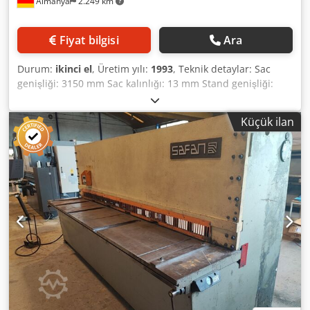
Almanya
2.249 km
Fiyat bilgisi
Ara
Durum:
ikinci el
, Üretim yılı:
1993
, Teknik detaylar: Sac
genişliği: 3150 mm Sac kalınlığı: 13 mm Stand genişliği:
3670 mm Bıçak uzunluğu: 3150 mm Tutma cihazı: 18 parça
Arka dayama: motorlu 1000 Yerden yükseklik: 850 mm
Küçük ilan
Çalışma saati sayısı: 3256 Masa boyutu: UxG: 3770 x 500
mm Toplam güç gereksinimi: 30 kW Makine ağırlığı
yaklaşık: 12,9 ton Makine boyutları: 4,4 x 2,8 x 2,4 m Kısa
vuruş Dcjdpju Icnfjfx Aikjk Sürekli çalışma Yarık aydınlatma
Hidrolik sac katlama cihazı arka ışık perdesi
konumlandırılabilir arka dayama *