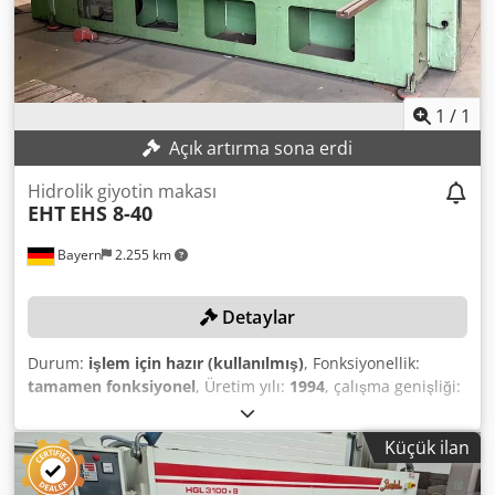
1
/
1
Açık artırma sona erdi
Hidrolik giyotin makası
EHT
EHS 8-40
Bayern
2.255 km
Detaylar
Durum:
işlem için hazır (kullanılmış)
, Fonksiyonellik:
tamamen fonksiyonel
, Üretim yılı:
1994
, çalışma genişliği:
4.050 mm
, sac kalınlığı (maks.):
8 mm
, TEKNİK DETAYLAR
Sac genişliği: 4.050 mm Sac kalınlığı: 8 mm Kontrol:
Küçük ilan
konvansiyonel Dcedpfozapq Dsx Aikok