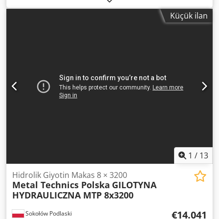
dokunmatik ekran CNC kontrolü Tüm çelik kaynaklı yapı
Küçük ilan
Otomatik kesme açısı ayarı Otomatik kesme aralığı ayarı
Çalışma masası makaralı bilyeli Tutma sistemi
Sertleştirilmiş ve taşlanmış 4 kesici kenarlı üst ve alt
bıçaklar Katlanabilir ön parmak koruması (CE uyumlu)
Ayarlanabilir kesme stroku uzunluğu Solda 1 metre
ölçeklendirmeli 1 metre açılı stop 1 metre ön sac destekler
(2 adet) Makinenin arkasındaki CE ışık perdesi (900 mm)
Kesme hattı aydınlatması Bosch Rexroth veya Hoerbiger /
HAWE hidrolik sistem Bosch Rexroth veya ECKERLE hidrolik
pompa SIEMENS / Schneider / ABB / Omron Elektronik
Bileşenler Almanca veya İngilizce belgeler CE uygunluğu
Dsdpjgu Nu Eefx Aikock
1
/
13
Hidrolik Giyotin Makas 8 × 3200
Metal Technics Polska
GILOTYNA
HYDRAULICZNA MTP 8x3200
€14.041
Sokołów Podlaski