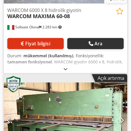
WARCOM 6000 X 8 hidrolik giyotin
WARCOM
MAXIMA 60-08
Solbiate Olona
2.283 km
Fiyat bilgisi
Ara
Durum:
mükemmel (kullanılmış)
, Fonksiyonellik:
tamamen fonksiyonel
, WARCOM giyotin 6000 x 8, hidrolik,
model MAXIMA 60-08. Dcedpszilt Ssfx Aiksk
Açık artırma