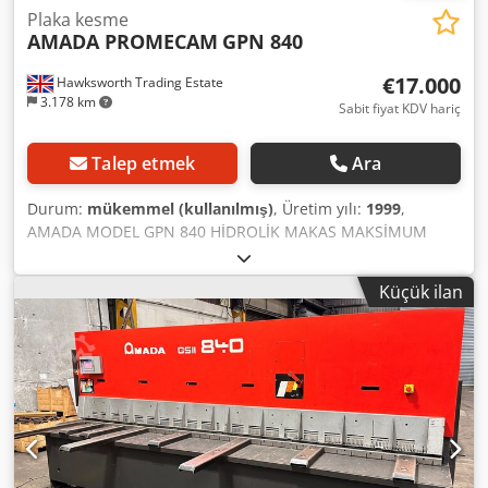
Plaka kesme
AMADA PROMECAM
GPN 840
€17.000
Hawksworth Trading Estate
3.178 km
Sabit fiyat KDV hariç
Talep etmek
Ara
Durum:
mükemmel (kullanılmış)
, Üretim yılı:
1999
,
AMADA MODEL GPN 840 HİDROLİK MAKAS MAKSİMUM
KESME UZUNLUĞU 4000 mm MAKSİMUM KALINLIK M.S. 45
kg/mm/2 8 mm Dcedotrkmnopfx Aikek MAKSİMUM
Küçük ilan
KALINLIK S.S. 60/kg/mm2 6 mm BAŞINA ÇUBUK MIN 10 - 35
ARKA ÖLÇÜ ARALIĞI 10 - 1000 mm MOTOR BOYUTU 15 KW
MAKİNE AĞIRLIĞI 10100 kg STANDART EKİPMAN
PROGRAMLANABILIR MOTORLU ARKA GÖSTERGE 1,5
METRE YAN GÖSTERGE 1,5 METRE ÖN DESTEK GÖLGE ÇIZGI
IŞIK OTOMATIK HIDROLIK TUTMA KELEPÇELERI MERKEZİ
YAĞLAMA FOOTSWITCH GÖLGE IŞIK HUZMESI DÖNGÜ
SAYACI ARKA GÖSTERGEDE OTOMATIK KESME KONTAKLARI
BIÇAK BOŞLUĞU VE TIRMIK AÇISI AYARI ÖN ÇEVIRME