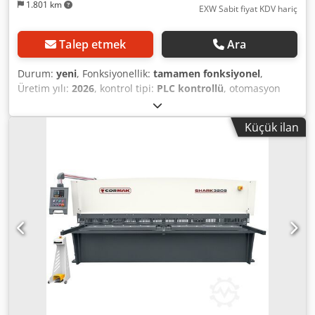
1.801 km
EXW Sabit fiyat KDV hariç
Talep etmek
Ara
Durum:
yeni
, Fonksiyonellik:
tamamen fonksiyonel
,
Üretim yılı:
2026
, kontrol tipi:
PLC kontrollü
, otomasyon
derecesi:
otomatik
, tahrik tipi:
hidrolik
, kontrolör üreticisi:
ESTUN Automation
, kontrolör modeli:
E21S
, çalışma
Küçük ilan
genişliği:
3.200 mm
, kesme açısı (min.):
1,5 °
, kesme açısı
(maks.):
1,5 °
, vuru hızı (dak.):
12 dev/dak
, maksimum strok
hızı:
12 dev/dak
, sac kalınlığı (maks.):
8 mm
, alüminyum
sac kalınlığı (maks.):
8 mm
, pirinç sac kalınlığı (maks.):
8
mm
, bakır sac kalınlığı (maks.):
8 mm
, maks. sac kalınlığı
çelik:
8 mm
, paslanmaz çelik sac kalınlığı (maks.):
5 mm
,
masa yüksekliği:
800 mm
, arka dayama ayarı:
motor
tahrikli
, arka dayama:
600 mm
, Arka dayama hareket
mesafesi R-eksen:
600 mm
, giriş voltajı:
400 V
, giriş akımı
türü:
trifaze
, yağ tankı kapasitesi:
200 l
, toplam ağırlık:
7.300 kg
, toplam uzunluk:
3.850 mm
, toplam genişlik:
2.345 mm
, toplam yükseklik:
1.620 mm
, garanti süresi:
12
aylar
, Donanım:
CE işareti, Tip plakası mevcut, acil