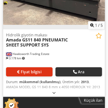
STOPLARI BIR BIÇAK SETI 4 KESICI KENAR AYARLANABILIR
STROK ÇALIŞMA ŞUTU SAAT SAYACI OTOMATİK TEŞHİS
1
/
5
Hidrolik giyotin makası
Amada
GS11 840 PNEUMATIC
SHEET SUPPORT SYS
Hawksworth Trading Estate
3.178 km
Fiyat bilgisi
Ara
Durum:
mükemmel (kullanılmış)
, Üretim yılı:
2013
,
AMADA MODEL GS 11 840 8 mm x 4050 HİDROLİK Yıl: 2013
PROGRAMLANABİLİR CNC GİYOTİN MAKASI PASLANMAZ
ÇELİK KAPASİTESİ: 6 mm ALÜMİNYUM KAPASİTESİ: 10 mm
Küçük ilan
KESME UZUNLUĞU: 4050 mm ELEKTRİKLİ ARKA DAYAMA:
1000 mm PNÖMATİK SAC DESTEKLERİ YAN DAYAMA: 1,5