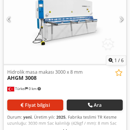
1
/
6
Hidrolik masa makası 3000 x 8 mm
AHGM 3008
Türkei
0 km
Fiyat bilgisi
Ara
Durum:
yeni
, Üretim yılı:
2025
, Fabrika teslimi TR Kesme
uzunluğu: 3030 mm Sac kalınlığı (42kgf / mm): 8 mm Sac
kalınlığı (70kgf / mm): 4 mm Cybelec Cybtouch 8