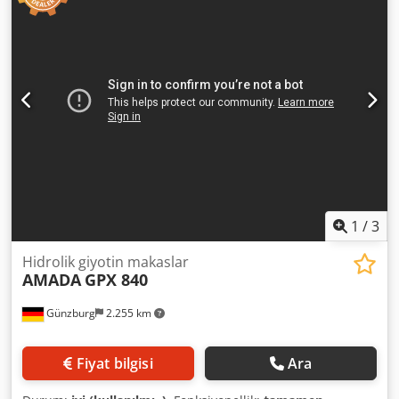
METRE SERİ NUMARASI: BASKI KOLU: HİDROLİK BIÇAK
ARALIĞI AYARI: STANDART AYARLANABİLİR RAKİM:
STANDART GÖLGE ÇİZGİ IŞIĞI: STANDART MERKEZİ
YAĞLAMA: STANDART GÖLGE ÇİZGİ IŞIĞI: STANDART
VURUŞ SAYAÇI: STANDART Dedpfx Aieyr H U Dskjck
AYARLANABİLİR VURUŞ: STANDART MOTOR: 16 KW
AĞIRLIK: 11.650 KG
1
/
3
Hidrolik giyotin makaslar
AMADA
GPX 840
Günzburg
2.255 km
Fiyat bilgisi
Ara