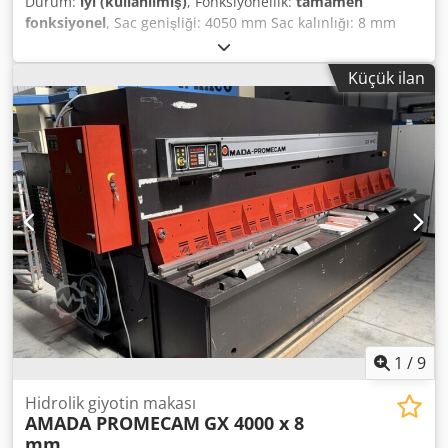
Durum:
iyi (kullanılmış)
, Fonksiyonellik:
tamamen
fonksiyonel
, Sac genişliği: 4050 mm Sac kalınlığı: 8 mm
Kesim açısı: 2 - 10° Kesim hızı: 0,053 m/s Tabla uzunluğu:
710 mm Dcsdpfoxu Nc Iex Aikok Makine ağırlığı yaklaşık:
Küçük ilan
10.100 kg
1
/
9
Hidrolik giyotin makası
AMADA PROMECAM
GX 4000 x 8
mm