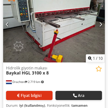
1
/
10
Hidrolik giyotin makası
Baykal
HGL 3100 x 8
Drachten
2.719 km
Fiyat bilgisi
Ara
Durum:
iyi (kullanılmış)
, Fonksiyonellik:
tamamen