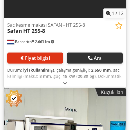
1
/
12
Sac kesme makası SAFAN - HT 255-8
Safan
HT 255-8
Babberich
2.663 km
Fiyat bilgisi
Ara
Durum:
iyi (kullanılmış)
, çalışma genişliği:
2.550 mm
, sac
kalınlığı (maks.):
8 mm
, güç:
15 kW (20,39 bg)
, Dokunmatik
ekranlı arka dayama Maks. sac kalınlığı: 8 mm Maks. kesme
genişliği: 2550 mm Adet: 19 mm Vuruş sayısı: 40 Açı ayarı:
Küçük ilan
0,5 - 2 derece Arka dayama uzunluğu: 0 - 1000 mm Tutucu
sayısı: 17 İniş hızı: 200 mm/sn Güç: 15 kW Uzunluk: 3400
mm Genişlik: 2300 mm Yükseklik: 2150 mm Ağırlık: 8900 kg
Lütfen dikkat edin: Bu sayfadaki bilgiler, en iyi bilgi ve
inancımıza göre tarafımızdan ve mümkün olan yerlerde
üreticiden sağlanmıştır. Bilgiler iyi niyetle verilmiş olup