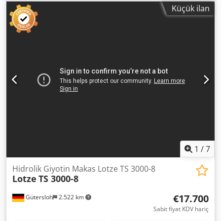
Teknik bilgiler: Maksimum kesme uzunluğu: 1.550 mm
Küçük ilan
Gövde yan açıklığı: 50 mm Sac geçişi: 16 mm Ayarlanabilir
kesme açısı: 0,5° – 2°30′ Boş strok: 25 – 32 / dak Tutucu
sayısı: 8 Kesme basıncı: 280 bar Yağ kapasitesi: 300 litre
Toplam bağlantı gücü: 20,1 kW Dış boyutlar (U × G × Y):
2.130 × 3.260 × 2.360 mm Donanım: Sayısal sac bükme için
SIEMENS S5 CNC kontrolü Motorlu hurda ayırıcılı yüksek
tutma donanımı Konveyör bantlı sac çıkarıcı Kesme aralığı
ve açısı kontrol üzerinden programlanabilir Yedek bıçaklar
750 N/mm² mukavemete kadar malzeme için makas bıçağı
İzden kesim için ayrı tutucu kontrolü Tutucu basıncı önden
ayarlanabilir ve okunabilir 2 salınım dayanağı Tutamaç
oyuklu parmak koruma Destek masasında toplu makaralar
Dcjdpfx Ajvaatleikjk Verniyeli açı dayanağı Ayak pedalı
Durum: Kullanılmış, iyi durumda
1
/
7
Hidrolik Giyotin Makas Lotze TS 3000-8
Lotze
TS 3000-8
€17.700
Gütersloh
2.522 km
Sabit fiyat KDV hariç