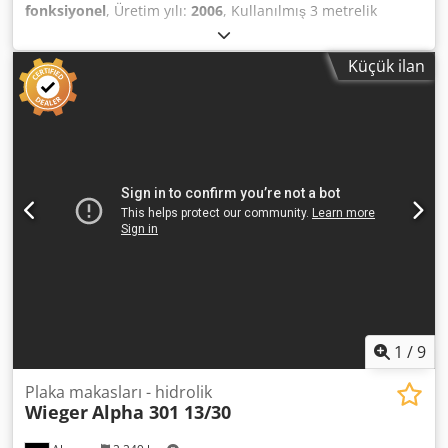
fonksiyonel
, Üretim yılı:
2006
, Kullanılmış 3 metrelik
Baykal giyotin makas Tip: HGL 3100 x 8 Kapasite: 3100 x 8
mm (çelik) Elektrikli NC arka dayama Üretim yılı: 2006
Küçük ilan
Dsdpezgt Tbjfx Aikjck
1
/
9
Plaka makasları - hidrolik
Wieger
Alpha 301 13/30