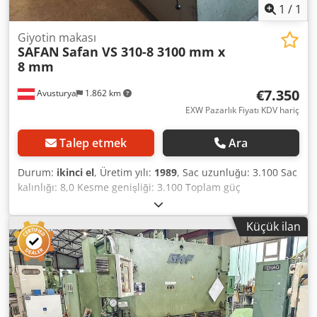
1
/
1
Giyotin makası
SAFAN
Safan VS 310-8 3100 mm x
8 mm
€7.350
Avusturya
1.862 km
EXW Pazarlık Fiyatı KDV hariç
Talep etmek
Ara
Durum:
ikinci el
, Üretim yılı:
1989
, Sac uzunluğu: 3.100 Sac
kalınlığı: 8,0 Kesme genişliği: 3.100 Toplam güç
gereksinimi: 11 Yaklaşık ağırlık: 7.500 Boyutlar (UxGxY):
4.180 x 2.150 x 2.000 Teknik veriler: Sac kalınlığı: 8 mm
Küçük ilan
Kesim uzunluğu: 3.100 mm Djdpfx Aijru Un Hekjck Arka
durdurucu: motorlu 1.000 mm Kesme boşluğu ayarlaması
11 kilowatt