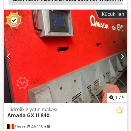
Küçük ilan
1
/
9
Hidrolik giyotin makası
Amada
GX II 840
Hasselt
2.677 km