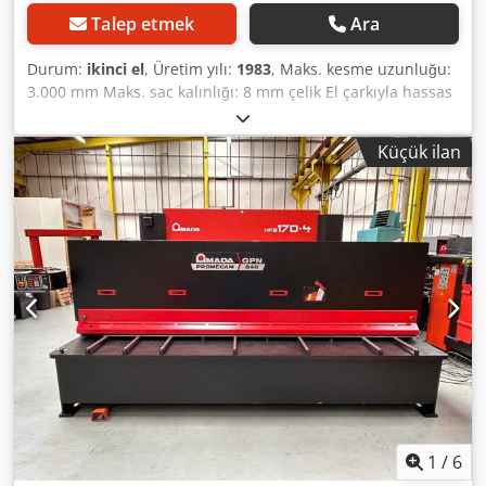
Talep etmek
Ara
Durum:
ikinci el
, Üretim yılı:
1983
, Maks. kesme uzunluğu:
3.000 mm Maks. sac kalınlığı: 8 mm çelik El çarkıyla hassas
ayar yapılabilen motorlu arka dayama, 1000 mm'ye kadar
Dcodpfxor D Tnwe Aikok Kesme uzunluğu sınırlaması
Küçük ilan
Bıçaklar bilemiş Ağırlık: 6.800 kg
1
/
6