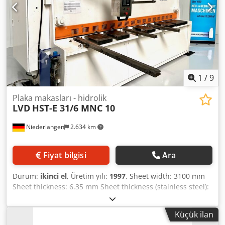
doğruluk garanti edilemez. Bu nedenle bilgilendirme
amaçlı olup, herhangi bir taahhüt veya sözleşme koşulu
teşkil etmez. Tüm önemli detayları kontrol etmenizi tavsiye
ederiz. Dsdpfjxdb Eyex Aiksck
1
/
9
Plaka makasları - hidrolik
LVD
HST-E 31/6 MNC 10
Niederlangen
2.634 km
Fiyat bilgisi
Ara
Durum:
ikinci el
, Üretim yılı:
1997
, Sheet width: 3100 mm
Sheet thickness: 6.35 mm Sheet thickness (stainless steel):
4.00 mm Cutting angle: 0.5 - 2.5° Blade gap adjustment:
0.05 - 0.8 mm Strokes: 12 - 50 strokes/min Back gauge
Küçük ilan
(adjustable): 1000 mm Djdpfx Aioy I Dbboksck Control