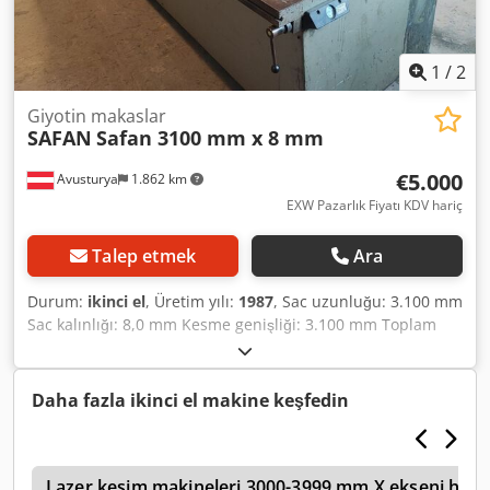
1
/
2
Giyotin makaslar
SAFAN
Safan 3100 mm x 8 mm
€5.000
Avusturya
1.862 km
EXW Pazarlık Fiyatı KDV hariç
Talep etmek
Ara
Durum:
ikinci el
, Üretim yılı:
1987
, Sac uzunluğu: 3.100 mm
Sac kalınlığı: 8,0 mm Kesme genişliği: 3.100 mm Toplam
güç ihtiyacı: 11 kW Ağırlık yaklaşık: 7.500 kg Dcjdpsyy Tqcjfx
Aikjk Boyutlar (U x G x Y): 4180 x 2150 x 2000 mm Teknik
veriler: Sac kalınlığı: 8 mm Kesme uzunluğu: 3.100 mm
Daha fazla ikinci el makine keşfedin
Arka dayama: motorlu, 1.000 mm Kesme aralığı ayarı 11 kW
ç
Lazer kesim makineleri 3000-3999 mm X ekseni hare