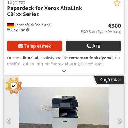
Teçhizat
Paperdeck for Xerox
AltaLink
C81xx Series
€300
Langenfeld (Rheinland)
2.579 km
EXW Sabit fiyat KDV hariç
Talep etmek
Ara
Durum:
ikinci el
, Fonksiyonellik:
tamamen fonksiyonel
, Bu
teklifte, kullanılmış bir "Xerox AltaLink C81xx" kağıt
besleme ünitesi satın alıyorsunuz. Satış konusu: 1 x Xerox
AltaLink C81xx kağıt besleme ünitesi aksesuar olarak
Küçük ilan
Durum: Teklifteki cihaz kullanılmıştır ve kullanım izleri
(küçük çizikler veya sararmalar) olabilir. Dedpfowymkvox
Ahiekr Cihazın işlevselliği test edilmiştir. Paketleme ve
nakliye: Cihazı çalışma saatlerimizde yerinde
inceleyebilirsiniz. Lütfen bunun için bir randevu alın!
Deniz taşımacılığına uygun paketleme ve dünya genelinde
gönderim talep üzerine mümkündür! Daha fazla bilgi için
bizimle şahsen iletişime geçebilirsiniz.