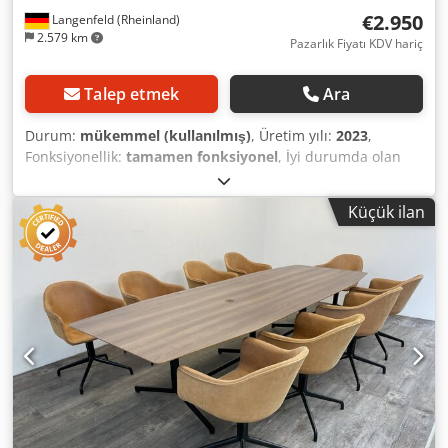
€2.950
Langenfeld (Rheinland)
2.579 km
Pazarlık Fiyatı KDV hariç
Talep etmek
Ara
Durum:
mükemmel (kullanılmış)
, Üretim yılı:
2023
,
Fonksiyonellik:
tamamen fonksiyonel
, İyi durumda olan
çeşitli, yüksek kaliteli konferans kabinleri/toplantı
kabinleri/telefon kabinleri sunulmaktadır. İlanda belirtilen
Küçük ilan
fiyat, Amsterdam XS telefon kabini için fabrika çıkışlı net
fiyattır. Size özel bir teklif hazırlamaktan memnuniyet
duyarız. Birden fazla birim alımında uygun koşullar
sunulacaktır. Tüm kabinler, iki tarafı kapalı ve geri kalan
tarafları camdan oluşacak şekilde yapılandırılmıştır. Her
kabin, ayarlanabilir LED aydınlatma, ayarlanabilir
havalandırma ve 230V ve USB-C bağlantı noktaları ile
donatılmıştır. Mevcut: 4x Amsterdam XS: 128x128x240 cm
(Orijinal fatura mevcuttur, yeni fiyatı adet başına 6.529,-€)
burada fabrika çıkışlı 2950,-€'ya 4x Amsterdam S:
248x128x240 cm (Orijinal fatura mevcuttur, yeni fiyatı adet