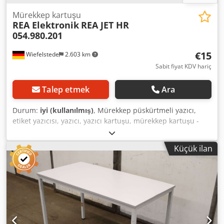
Mürekkep kartuşu
REA Elektronik
REA JET HR
054.980.201
€15
Wiefelstede
2.603 km
Sabit fiyat KDV hariç
Talep etmek
Ara
Durum:
iyi (kullanılmış)
, Mürekkep püskürtmeli yazıcı,
etiket yazıcısı, yazıcı, yazıcı kartuşu, mürekkep kartuşu -
Teslimat: mevcut durumda, görüldüğü gibi Dkodpjywr
Unefx Ahier - Son kullanma tarihi: Üretici: REA Elektronik,
Küçük ilan
mürekkep kartuşu REA JET HR Multiple Black .: 054.980.201
- Renk: siyah - Miktar: 39 adet kartuş mevcut - Fiyat: adet
başına - Kutu boyutu: 120/60/Y25 mm - Ağırlık: 0,1 kg