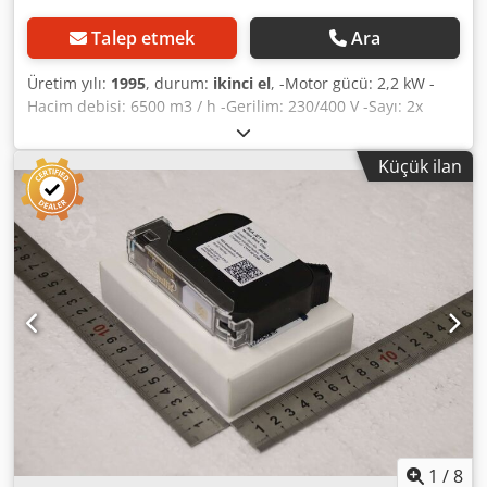
Talep etmek
Ara
Üretim yılı:
1995
, durum:
ikinci el
, -Motor gücü: 2,2 kW -
Hacim debisi: 6500 m3 / h -Gerilim: 230/400 V -Sayı: 2x
mevcuttur -Parça başına fiyat -Ebatlar: 2750/880 / H2030
mm -Ağırlık: 354 kg Dkedpsdwb D Rjfx Ahior
Küçük ilan
1
/
8