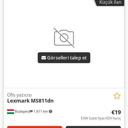
Küçük ilan
Sml Ujiokr
Görselleri talep et
Ofis yazıcısı
Lexmark
MS811dn
€19
Budapest
1.611 km
EXW Sabit fiyat KDV hariç