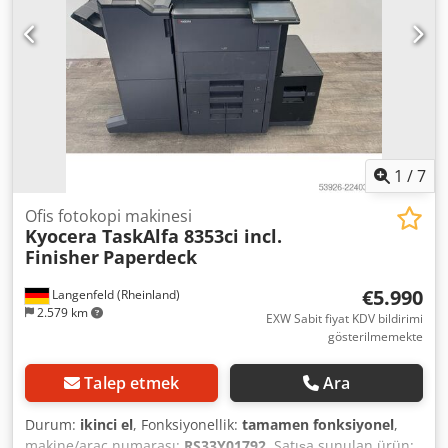
Paketleme ve nakliye: Cihazı çalışma saatlerimiz içinde
gelip inceleyebilirsiniz. Bunun için lütfen bir randevu
ayarlayın! Denize uygun paketleme ve dünya çapında
nakliye talep üzerine mümkündür! Nakliye veya
teslimattan önce, cihazın işlevselliği bir video kaydıyla
belgelenecektir. Dkjdpezpw Nfefx Ahijr Daha fazla bilgi
için, elbette, doğrudan bizimle iletişime geçebilirsiniz.
1
/
7
Ofis fotokopi makinesi
Kyocera TaskAlfa 8353ci incl.
Finisher
Paperdeck
€5.990
Langenfeld (Rheinland)
2.579 km
EXW Sabit fiyat KDV bildirimi
gösterilmemekte
Talep etmek
Ara
Durum:
ikinci el
, Fonksiyonellik:
tamamen fonksiyonel
,
makine/araç numarası:
RS33Y01792
, Satışa sunulan ürün: