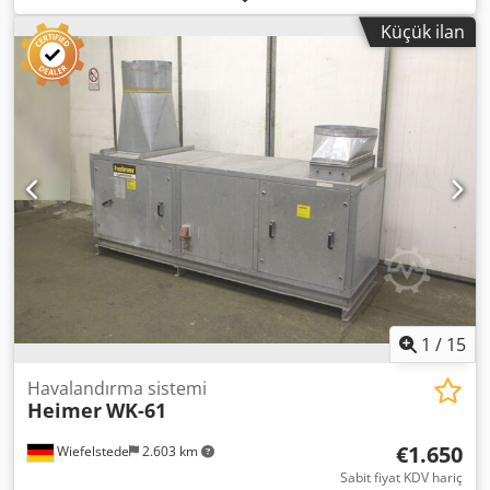
ayarı -Genişlik: 2000 mm -Derinlik: 800 mm -Yükseklik: 680-
Küçük ilan
760 mm Djdpfx Ahettim Hoiskr -Adet: 6 adet masa mevcut -
Fiyat: adet başı -Ölçüler: G/D/Y 2000/800/720 mm -Ağırlık:
43 kg/adet
1
/
15
Havalandırma sistemi
Heimer
WK-61
€1.650
Wiefelstede
2.603 km
Sabit fiyat KDV hariç