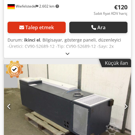
€120
Wiefelstede
2.602 km
Sabit fiyat KDV hariç
Talep etmek
Ara
Durum:
ikinci el
, Bilgisayar, gösterge paneli, düzenleyici
-Üretici: CV90-52689-12 -Tip: CV90-52689-12 -Sayı: 2x
düzenleyici mevcuttur -Fiyat: parça başına -Ağırlık: 0,8 kg
Djdsd Dh A Rspfx Ahiokr
Küçük ilan