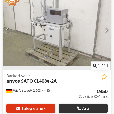
kolayca demonte edilir / depolanabilir -Adet: 11 adet masa
mevcut Dksdpfx Ahoywuvzsisr -Fiyat: adet başı -Taşıma
ölçüleri: 1200/600/Y72 mm -Ağırlık: 16 kg/adet
1
/
11
Barkod yazıcı
anvos SATO
CL408e-2A
€950
Wiefelstede
2.603 km
Sabit fiyat KDV hariç
Talep etmek
Ara