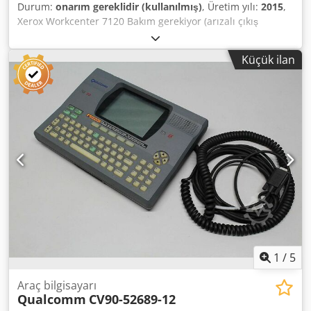
Durum:
onarım gereklidir (kullanılmış)
, Üretim yılı:
2015
,
Xerox Workcenter 7120 Bakım gerekiyor (arızalı çıkış
ünitesi) aksesuarlar ve mevcut toner stokları dahil vb.
Sadece teslim alma Dkjdpfx Aezfxtwshier
Küçük ilan
1
/
5
Araç bilgisayarı
Qualcomm
CV90-52689-12