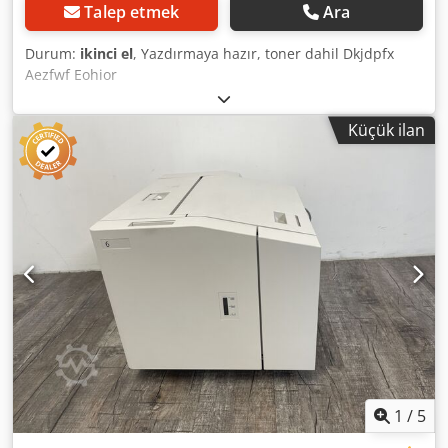
Talep etmek
Ara
Durum:
ikinci el
, Yazdırmaya hazır, toner dahil Dkjdpfx
Aezfwf Eohior
Küçük ilan
1
/
5