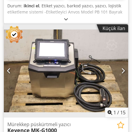
Durum:
ikinci el
, Etiket yazıcı, barkod yazıcı, yazıcı, lojistik
etiketleme sistemi -Etiketleyici Anvos Model PB 101 Bayrak
Etiket Tipi: HA101FTS -barkod yazıcı üreticisi SATO tip:
CL408e-2A -maks. baskı genişliği: 110 mm Dsdpjdvnbqefx
Küçük ilan
Ahijkr -boyutlar: 880/560/H1365 mm -ağırlık: 104 kg
1
/
15
Mürekkep püskürtmeli yazıcı
Keyence
MK-G1000