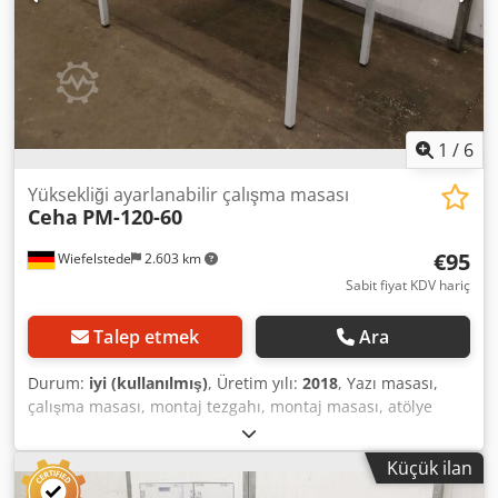
1
/
6
Yüksekliği ayarlanabilir çalışma masası
Ceha
PM-120-60
€95
Wiefelstede
2.603 km
Sabit fiyat KDV hariç
Talep etmek
Ara
Durum:
iyi (kullanılmış)
, Üretim yılı:
2018
, Yazı masası,
çalışma masası, montaj tezgahı, montaj masası, atölye
masası, çok amaçlı masa -Üretici: Ceha, çok amaçlı masa
Tip PM-120-60 -Genişlik: 1200 mm -Derinlik: 600 mm -
Küçük ilan
Yükseklik: 720-750 mm -Taşıma kapasitesi: 100 kg -Masa: