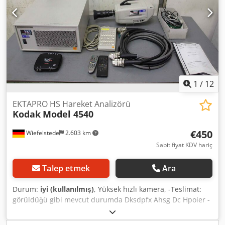
1
/
12
EKTAPRO HS Hareket Analizörü
Kodak
Model 4540
€450
Wiefelstede
2.603 km
Sabit fiyat KDV hariç
Talep etmek
Ara
Durum:
iyi (kullanılmış)
, Yüksek hızlı kamera, -Teslimat:
görüldüğü gibi mevcut durumda Dksdpfx Ahsg Dc Hpoier -
Parça: depodan, test edilmemiş -Üretici: Kodak, EKTAPRO
HS Motion Analyzer Model 4540 -Voltaj: 200-240 V -