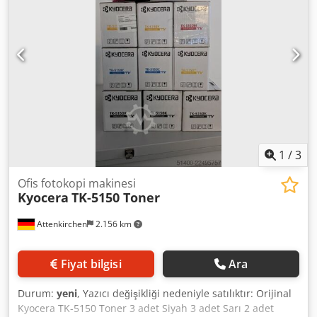
1
/
3
Ofis fotokopi makinesi
Kyocera
TK-5150 Toner
Attenkirchen
2.156 km
Fiyat bilgisi
Ara
Durum:
yeni
, Yazıcı değişikliği nedeniyle satılıktır: Orijinal
Kyocera TK-5150 Toner 3 adet Siyah 3 adet Sarı 2 adet