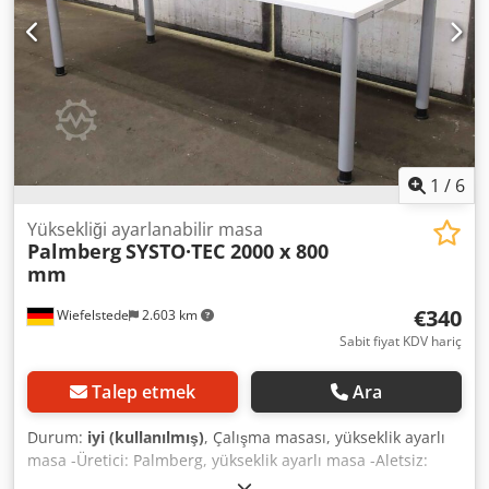
1
/
6
Yüksekliği ayarlanabilir masa
Palmberg
SYSTO·TEC 2000 x 800
mm
€340
Wiefelstede
2.603 km
Sabit fiyat KDV hariç
Talep etmek
Ara
Durum:
iyi (kullanılmış)
, Çalışma masası, yükseklik ayarlı
masa -Üretici: Palmberg, yükseklik ayarlı masa -Aletsiz:
döndürülerek ayarlanabilen elemanlar sayesinde yükseklik