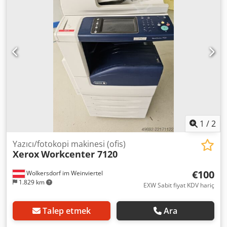
kullanılmış bir cihazdır ve muhtemelen kullanım izleri
(küçük çizikler veya sararmalar) gösterebilir. Cihazın
işlevselliği test edilmiştir. Ambalaj ve sevkiyat: Cihazı
çalışma saatlerimiz içinde incelemekten memnuniyet
duyarız. Bunun için lütfen bir randevu ayarlayın! Denize
dayanıklı ambalaj ve dünya çapında sevkiyat talep üzerine
mümkündür! Daha fazla bilgi için, elbette kişisel olarak
bizimle iletişime geçebilirsiniz.
1
/
2
Yazıcı/fotokopi makinesi (ofis)
Xerox
Workcenter 7120
€100
Wolkersdorf im Weinviertel
1.829 km
EXW Sabit fiyat KDV hariç
Talep etmek
Ara