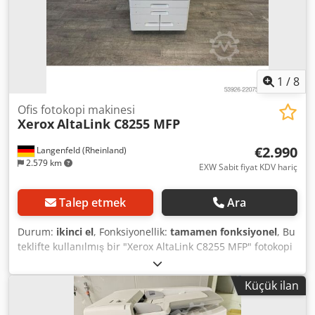
1
/
8
Ofis fotokopi makinesi
Xerox
AltaLink C8255 MFP
€2.990
Langenfeld (Rheinland)
2.579 km
EXW Sabit fiyat KDV hariç
Talep etmek
Ara
Durum:
ikinci el
, Fonksiyonellik:
tamamen fonksiyonel
, Bu
teklifte kullanılmış bir "Xerox AltaLink C8255 MFP" fotokopi
makinesi satın alıyorsunuz. Satış konusu: Dkedpfx Aozb
Akyohisr 1 adet Xerox AltaLink C8255 MFP Sayım değerleri:
Küçük ilan
Siyah toplam yaklaşık: 1.795 baskı Renkli toplam yaklaşık:
3.634 baskı Toplam yaklaşık: 5.429 baskı Durum: Bu teklif,