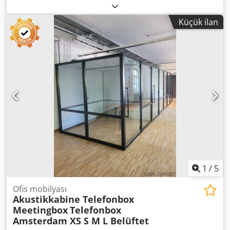
Cyan (Mavi) Dsdpfozruuqsx Ahiekr 3 adet Magenta (Kırmızı)
Fatura karşılığında ön ödeme ile satış yapılacaktır. Yeni
Küçük ilan
fiyatın %60'ı hedeflenmektedir.
1
/
5
Ofis mobilyası
Akustikkabine Telefonbox
Meetingbox
Telefonbox
Amsterdam XS S M L Belüftet