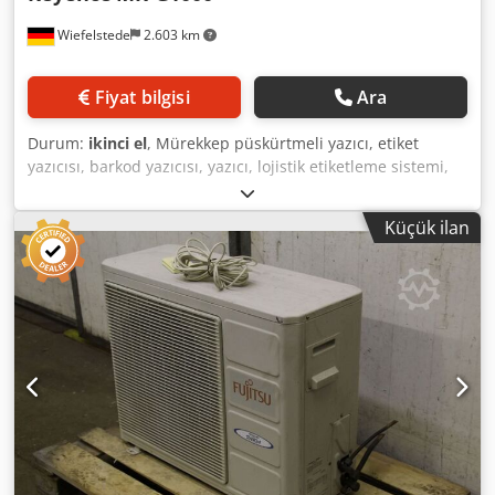
Wiefelstede
2.603 km
Fiyat bilgisi
Ara
Durum:
ikinci el
, Mürekkep püskürtmeli yazıcı, etiket
yazıcısı, barkod yazıcısı, yazıcı, lojistik etiketleme sistemi,
mürekkep püskürtmeli yazıcı, termal mürekkep
püskürtmeli yazıcı, mürekkep püskürtmeli yazıcı için
Küçük ilan
kontrol ünitesi -Durum: test edilmemiş, ekranda mesaj -
Cihazın temizlenmesi gerekiyor -Teslimat: mevcut haliyle,
görüldüğü gibi -Üretici: Keyence, mürekkep püskürtmeli
yazıcı, aksesuarlarıyla birlikte -Tip: MK-G1000 -Dokunmatik
Panel: MK-P5 -Bireysel bileşenler/aksesuarlar: fotoğraflara
bakınız Dodjykpg Tepfx Ahiokr -Teslimat/fiyat: komple -
Taşıma ölçüleri: 465/380/Y630 mm -Ağırlık: 58 kg