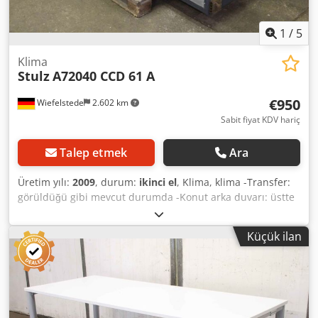
1
/
5
Klima
Stulz
A72040 CCD 61 A
€950
Wiefelstede
2.602 km
Sabit fiyat KDV hariç
Talep etmek
Ara
Üretim yılı:
2009
, durum:
ikinci el
, Klima, klima -Transfer:
görüldüğü gibi mevcut durumda -Konut arka duvarı: üstte
biraz deforme olmuş -Stulz: MINISpace EC oda soğutma
CCD 61 A -Güç: yakl. 6.8 kW -Ebatlar: 600/670 / H2250 mm -
Küçük ilan
Ağırlık: 172 kg Dsdpfx Aofl N Drohiokr