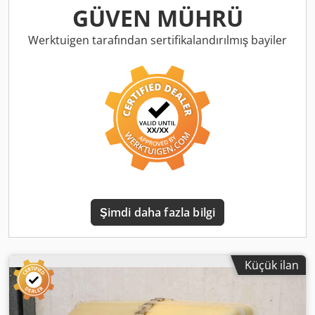
Bileşenler: teknik bilgiler için fotoğraflara bakınız -Taşıma
GÜVEN MÜHRÜ
kabı: dahil -Taşıma boyutları: 1200/800/Y570 mm -Toplam
ağırlık: 84 kg
Werktuigen tarafından sertifikalandırılmış bayiler
Şimdi daha fazla bilgi
Küçük ilan