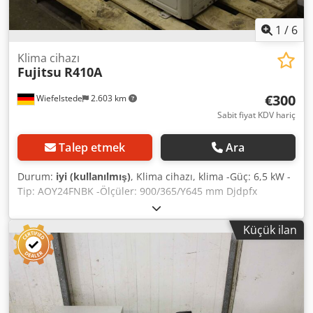
1
/
6
Klima cihazı
Fujitsu
R410A
€300
Wiefelstede
2.603 km
Sabit fiyat KDV hariç
Talep etmek
Ara
Durum:
iyi (kullanılmış)
, Klima cihazı, klima -Güç: 6,5 kW -
Tip: AOY24FNBK -Ölçüler: 900/365/Y645 mm Djdpfx
Ahsdpat Asiokr -Ağırlık: 80 kg
Küçük ilan