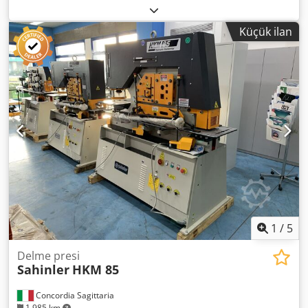
GEKA Puma 70/E-750 Pozisyonlama masası maalesef
arızalı, bunun dışında makine iyi kullanılmış durumda.
Küçük ilan
Teknik veriler: Crodpfjwrkcyox Af Rsf Delme kuvveti: 70 ton
Delme kapasitesi: 27'de 20 mm Delme maks. çap: 70'de 8,0
mm veya çap: 100'de 5,0 mm veya dikdörtgen: 50'de 8,0
mm veya dikdörtgen: 60'da 7,0 mm veya dikdörtgen: 70'de
6,0 mm Boğaz derinliği: 750 mm ile -ayak pedalı
1
/
5
Delme presi
Sahinler
HKM 85
Concordia Sagittaria
1.985 km