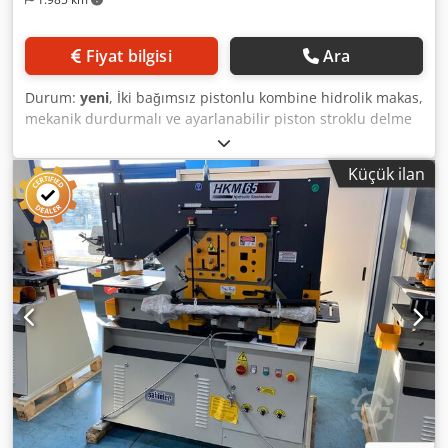
Fiyat bilgisi
Ara
Durum:
yeni
, İki bağımsız pistonlu kombine hidrolik makas,
mekanik durdurmalı ve ayarlanabilir piston stroklu delme
istasyonu, otomatik kesme kontrollü ayarlanabilir
durdurmalı plakalar, çubuklar ve profillerin çentiklenmesi,
Küçük ilan
kesilmesi, çift pedal panosu, merkezi yağlama sistemi,
çalışma lambası. CE kurallarına, CE uygunluk beyanına,
kullanım kılavuzuna göre güvenlik muhafazaları ile tedarik
edilen makine. Güç: Ton 85. Motor gücü: Kw 7.5 Boyutlar:
mm 1.920 x 950 x 2.040 (U x G x Y). Ağırlık: 2.315 Kg: 2.315
Kg DELME: Delme kapasitesi: mm Ø 33 x Kalınlık 20 mm.
Girinti derinliği: mm 355. Delme stroku: mm 80. Çalışma
yüksekliği: mm 1.080. KESME: Levhalar: mm 380 x 20. mm
480 x 15. Bıçak uzunluğu: mm 482. Yuvarlak çubuklar: mm
Ø 50. Kare çubuklar: mm 50. 90 ° köşe profilleri: 150 x 150 x
15 mm. 45 ° açı profilleri: mm 80 x 8. SÜPÜRME: Maks
kalınlık: mm 13. Genişlik: mm 52. Derinlik: mm 100.
Çalışma yüksekliği: mm 940. Crodsggbt Sjpfx Af Rjf