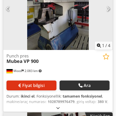
1
/
4
Punch pres
Mubea
VP 900
Moos
2.083 km
Fiyat bilgisi
Ara
Durum:
ikinci el
, Fonksiyonellik:
tamamen fonksiyonel
,
makine/araç numarası:
1028789976479
, giriş voltajı:
380 V
,
giriş frekansı:
50 Hz
, ikinci el Muhr & Bender Crsdsy Tip
Ijpfx Af Rjf Fiyat pazarlık edilebilir
Küçük ilan