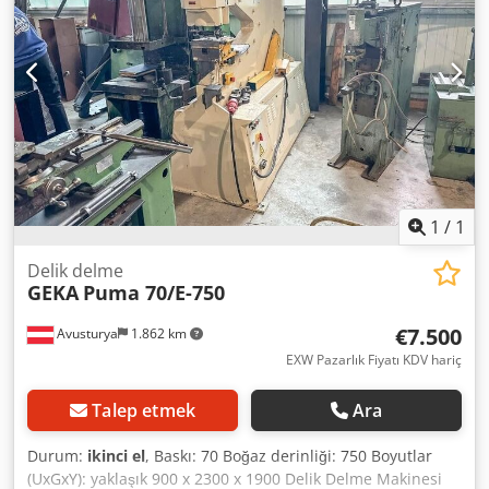
1
/
1
Delik delme
GEKA
Puma 70/E-750
€7.500
Avusturya
1.862 km
EXW Pazarlık Fiyatı KDV hariç
Talep etmek
Ara
Durum:
ikinci el
, Baskı: 70 Boğaz derinliği: 750 Boyutlar
(UxGxY): yaklaşık 900 x 2300 x 1900 Delik Delme Makinesi