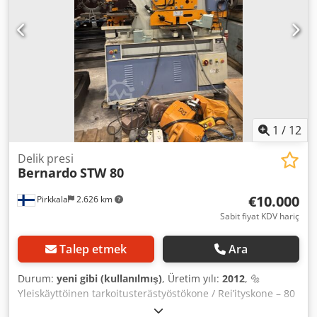
masası - Sıyırıcı plakalı sac sıyırıcı - Kademesiz değişken
strok ayarı - kalıp tabanı - 1x serbest hareketli ayak
anahtarı - Kullanım kılavuzu (PDF)
1
/
12
Delik presi
Bernardo
STW 80
€10.000
Pirkkala
2.626 km
Sabit fiyat KDV hariç
Talep etmek
Ara
Durum:
yeni gibi (kullanılmış)
, Üretim yılı:
2012
, 🔩
Yleiskäyttöinen tarkoitusterästyöstökone / Rei’ityskone – 80
tonnin rei’itysvoima Tämä monipuolinen terästyökone