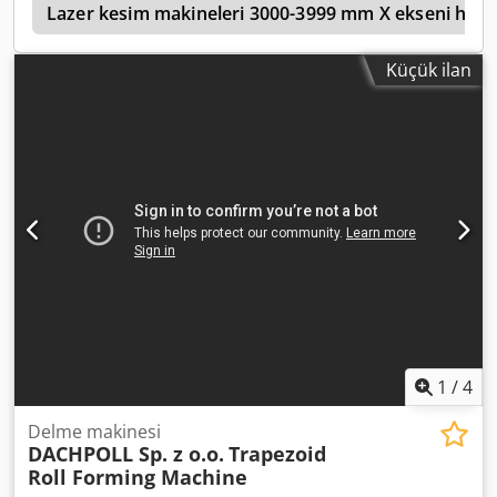
5
28x20 mm Tonaj: 70 ton Fotoğraflarda görülen punta ve
Lazer kesim makineleri 3000-3999 mm X ekseni hare
kalıplar dahildir. *Makine tamamen gözden geçirilmiş
olup, mükemmel çalışma durumundadır.
Küçük ilan
1
/
4
Delme makinesi
DACHPOLL Sp. z o.o.
Trapezoid
Roll Forming Machine