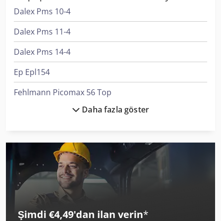
Dalex Pms 10-4
Dalex Pms 11-4
Dalex Pms 14-4
Ep Epl154
Fehlmann Picomax 56 Top
Daha fazla göster
Felder Rl 140
Graule As 450
Lvd Ppeb 400/61
Matsuura H.plus-300 Pc-5
Merlo P 27.6 Plus
Şimdi €4,49'dan ilan verin
*
Merlo P 40.17