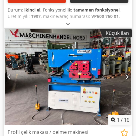
Durum:
ikinci el
, Fonksiyonellik:
tamamen fonksiyonel
,
Üretim yılı:
1997
, makine/araç numarası:
VP600 760 01
,
İkinci el Mubea VP 600/760 Fiyat isteğe bağlı Credpfoy
Tihwjx Af Ref
Küçük ilan
1
/
16
Profil çelik makası / delme makinesi