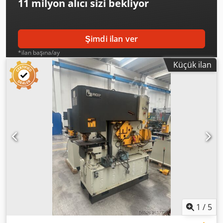
11 milyon alıcı
sizi bekliyor
Şimdi ilan ver
*ilan başına/ay
Küçük ilan
1
/
5