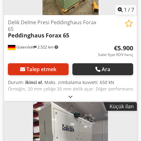
1
/
7
Delik Delme Presi Peddinghaus Forax
65
Peddinghaus
Forax 65
€5.900
Gütersloh
2.522 km
Sabit fiyat KDV hariç
Talep etmek
Ara
Durum:
ikinci el
, Maks. zımbalama kuvveti: 650 kN
Örneğin, 20 mm çeliğe 20 mm delik açar. Diğer performans
verileri tip etiketinde veya talep üzerine. Zımba ve kalıp
seti dahil. Çok iyi durumda. Credpfx Aef Nwqlsf Ref
Küçük ilan