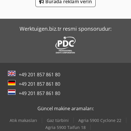
Burada reklam verin
Scania P
Volvo L 70
Werktuigen.biz.tr resmi sponsorudur:
Volvo L 90
+49 201 857 861 80
+49 201 857 861 80
+49 201 857 861 80
Güncel makine aramaları:
Atık makasları
Gaz türbini
Agria 5900 Cyclone 22
Agria 5900 Taifun 18