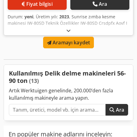
mm - Kolmiolovi: 60 × 60 × 12 mm - Työkorkeus: 890 mm ⚙️
Fiyat bilgisi
Ara
Yleistiedot - Moottoriteho: 7,5 kW - Mitat (L × S × K): 1760 ×
710 × 1830 mm - Paino: n. 2000 kg ✅ Keskeiset edut - Useat
Durum:
yeni
, Üretim yılı:
2023
, Sunrise zımba kesme
asemat: rei’itys, loveus ja leikkaus Cjdpoxtxcbjfx Af Rsrf -
makinesi IW-80SD Teknik Özellikler IW-80SD Crsdpfx Aovf I
Korkea tuottavuus – jopa 25 iskua/minuutti - Vankka
Rcsf Rjf tonaj 80ton delme kapasitesi ᴓ 26x22mm/ᴓ
rakenne takaa kestävyyden ja tarkkuuden - Ihanteellinen
50x12mm boşaltma 510 mm açılı çubuk 150x150x12mm 90⁰
konepajoille, teräsrakenteiden valmistukseen ja
Aramayı kaydet
şerit 460x15mm / 300x20mm Ağırlık 2550 KG Stoklarımızda
kunnossapitoyksiköille
birden fazla model mevcuttur.
Kullanılmış Delik delme makineleri 56-
90 ton
(13)
Artık Werktuigen genelinde, 200.000’den fazla
kullanılmış makineyle arama yapın.
Ara
En popüler makine adlarını inceleyin: