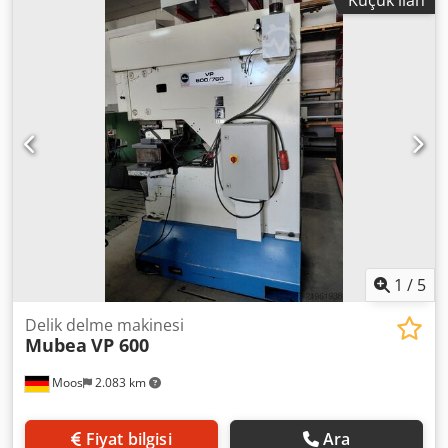
1
/
5
Delik delme makinesi
Mubea
VP 600
Moos
2.083 km
Fiyat bilgisi
Ara