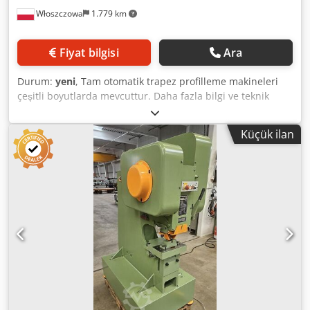
Włoszczowa
1.779 km
Fiyat bilgisi
Ara
Durum:
yeni
, Tam otomatik trapez profilleme makineleri
çeşitli boyutlarda mevcuttur. Daha fazla bilgi ve teknik
dokümantasyon için lütfen bizimle iletişime geçin. Codpfx
Aeyr Nkbsf Rorf
Küçük ilan