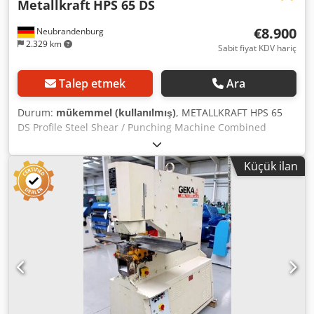
Metallkraft
HPS 65 DS
€8.900
Neubrandenburg
2.329 km
Sabit fiyat KDV hariç
Talep etmek
Ara
Durum:
mükemmel (kullanılmış)
, METALLKRAFT HPS 65
DS Profile Steel Shear / Punching Machine Combined
hydraulic profile steel shear and punching machine
featuring a punching station, notching station, and shear
Küçük ilan
for flat steel, angle steel, and profile steel – allows
simultaneous operation at both the punching station and
profile steel shear. Punching Station: - Punching force: 65 t
- Punching capacity: max Ø 26 x 20 / Ø 57 x 10 mm* -
Throat depth: 305 mm - Stroke length: max. 55 mm -
Strokes per minute: 25 - Working height: 900 mm Bar
Shear: - Cutting capacity round: max. Ø 45 mm* - Cutting
capacity square: max. 45 x 45 mm* Angle Steel Shear: -
Cutting capacity L-profile 90°: 120 x 120 x 12 mm* - Cutting
capacity L-profile 45°: 70 x 10 mm* - Cutting capacity U-