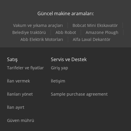
Jaespa Msu 4
Güncel makine aramaları:
Kami Dkm 410L
Vakum ve yıkama araçları
Bobcat Mini Ekskavatör
Lvd Ppeb 400/61
Belediye traktörü
Abb Robot
Amazone Plough
Abb Elektrik Motorları
Alfa Laval Dekantör
Matsuura H.plus-300 Pc-5
Satış
Servis ve Destek
Tarifeler ve fiyatlar
Giriş yap
İlan vermek
İletişim
İlanları yönet
Sample purchase agreement
İlan ayırt
Güven mührü