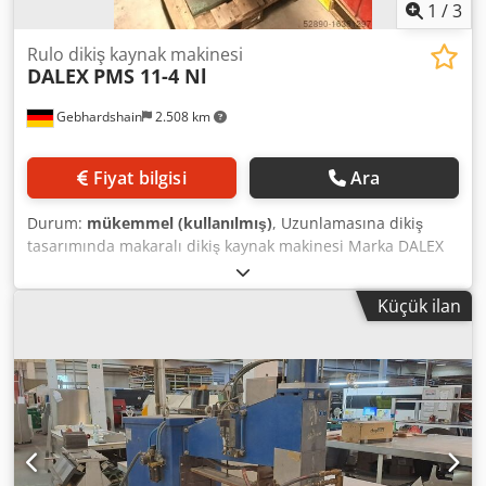
1
/
3
Rulo dikiş kaynak makinesi
DALEX
PMS 11-4 Nl
Gebhardshain
2.508 km
Fiyat bilgisi
Ara
Durum:
mükemmel (kullanılmış)
, Uzunlamasına dikiş
tasarımında makaralı dikiş kaynak makinesi Marka DALEX
Tip PMS 11-4 Nl boğaz derinliği: 350 mm 50 görev
döngüsünde nominal güç: 80 kVA San. kısa devre akımı: 23
Küçük ilan
kA sn. açık devre gerilimi: 3,5 - 4,26 V 2 kademeli anahtar
ile (yüksek/düşük aralık) Elektrot kuvveti: 80-600 daN VDE
0100'e göre eklenti şalter dolabı ile Djdpetxl Ivefx Afnsck
Ana şalter Senkron kaynak kontrol ünitesi 8036 Ağırlık: 635
kg Örnek fotoğraf Makine hala yenileniyor