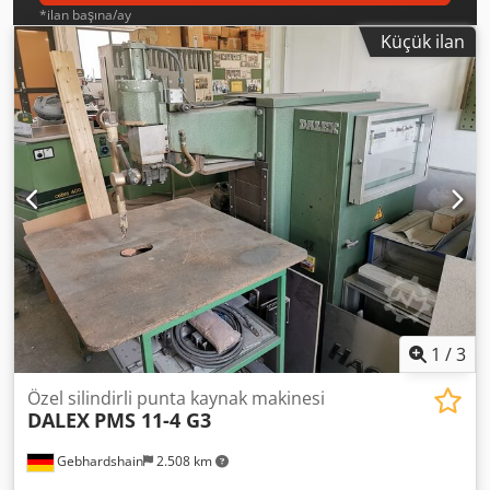
*ilan başına/ay
Küçük ilan
1
/
3
Özel silindirli punta kaynak makinesi
DALEX
PMS 11-4 G3
Gebhardshain
2.508 km