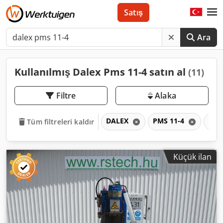
Satış
Ara
Kullanılmış Dalex Pms 11-4 satın al
(11)
Filtre
Alaka
DALEX
PMS 11-4
PM
Tüm filtreleri kaldır
Küçük ilan