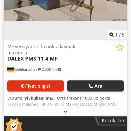
1
/
5
MF versiyonunda nokta kaynak
makinesi
DALEX
PMS 11-4 MF
Gebhardshain
2.508 km
Fiyat bilgisi
Ara
Durum:
iyi (kullanılmış)
, Orta frekans 1000 Hz nokta
kaynak makinesi, 400 V 50 Hz Marka: DALEX Model: PMS
11-4 MF Çıkıntı mesafesi: 950 mm Çift etkili silindirli %20
devrede nominal güç: 180 kVA Sekonder kısa devre akımı:
Küçük ilan
37 kA Sekonder açık devre voltajı: 9 V Elektrot kuvveti: 60-
600 daN Djdpovyk Sfjfx Afnsck Ağırlık: 550 kg