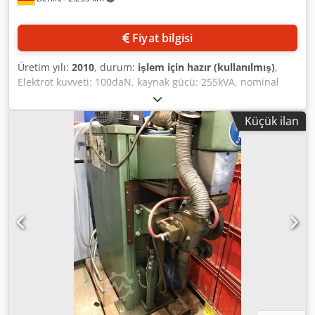
Fiyat bilgisi
Üretim yılı:
2010
, durum:
işlem için hazır (kullanılmış)
,
Elektrot kuvveti: 100daN, kaynak gücü: 255kVA, nominal
güç: 80kVA, soğutma sistemi DALEX DRF 5.2 ile. Dsdpfx
Ajiknv Eefnock
Küçük ilan