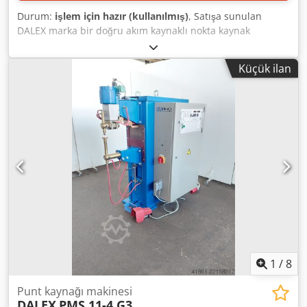
Durum:
işlem için hazır (kullanılmış)
, Satışa sunulan
DALEX marka bir doğru akım kaynaklı nokta kaynak
makinesi, özellikle alüminyum kaynak uygulamaları için
uygundur. Nominal güç: 96 kVA, kol uzunluğu: 700 mm,
Küçük ilan
silindir tipi: DH çift etkili silindir, maksimum elektrot
stroku: 90 mm, ön strok: 65 mm, çalışma stroku: 25 mm,
maksimum strok frekansı: 400 strok/dakika, maksimum
elektrot açıklığı: 180 mm, minimum/maksimum kol
mesafesi: 115 mm/415 mm, elektrot tutucu çapı: 30 mm,
kontrol ünitesi: DALEX MPS 8043/1. Makine boyutları:
yaklaşık 1700 mm/850 mm/1750 mm, ağırlık: 740 kg. Bir
uzman atölyesinde kontrol edilmiştir. Yerinde inceleme
imkanı bulunmaktadır. Dedjzl Em Rjpfx Afneck
1
/
8
Punt kaynağı makinesi
DALEX
PMS 11-4 G3