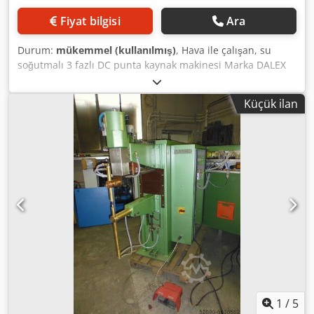
Fiyat bilgisi
Ara
Durum:
mükemmel (kullanılmış)
, Hava ile çalışan, su
soğutmalı 3 fazlı DC punta kaynak makinesi Marka DALEX
Tip PMS 11-4 G3 Asload: 650 mm 20-120 daN düşük basınç
aralığına sahip özel silindir ile 50 görev döngüsünde
Küçük ilan
nominal güç 60 kVA San. kısa devre akımı: 25 kA Sn. açık
devre gerilimi: 3,68 V Dodeu A Dg Eopfx Afnock VDE 0100
uyarınca eklenti şalter dolabı ile Ana şalter Senkronize
kaynak kontrolü 8036 Ağırlık: 685 kg
1
/
5