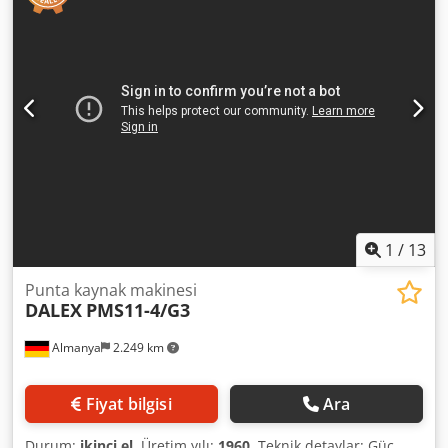
1
/
13
Punta kaynak makinesi
DALEX
PMS11-4/G3
Almanya
2.249 km
Fiyat bilgisi
Ara
Durum:
ikinci el
, Üretim yılı:
1960
, Teknik detaylar: Güç