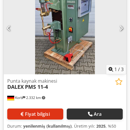
1
/
3
Punta kaynak makinesi
DALEX
PMS 11-4
Korb
2.332 km
Fiyat bilgisi
Ara
Durum:
yenilenmiş (kullanılmış)
, Üretim yılı:
2025
, %50