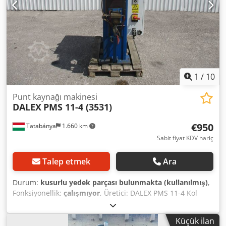
1
/
10
Punt kaynağı makinesi
DALEX
PMS 11-4 (3531)
€950
Tatabánya
1.660 km
Sabit fiyat KDV hariç
Talep etmek
Ara
Durum:
kusurlu yedek parçası bulunmakta (kullanılmış)
,
Fonksiyonellik:
çalışmıyor
, Üretici: DALEX PMS 11-4 Kol
uzunluğu: 350 mm Güç: 100 kVA Dedjzp Iazopfx Afnsck
Makine kullanımdan kaldırılmış olup, durumu
Küçük ilan
bilinmemektedir.