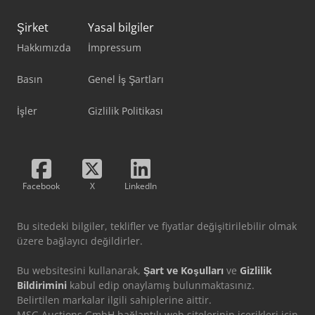
Şirket
Yasal bilgiler
Hakkımızda
İmpressum
Basın
Genel İş Şartları
İşler
Gizlilik Politikası
Facebook
X
LinkedIn
Bu sitedeki bilgiler, teklifler ve fiyatlar değişitirilebilir olmak
üzere bağlayıcı değildirler.
Bu websitesini kullanarak,
Şart ve Koşulları
ve
Gizlilik
Bildirimini
kabul edip onaylamış bulunmaktasınız.
Belirtilen markalar ilgili sahiplerine aittir.
MSG Auctions GmbH bağlantılı web sitelerinin içerikleri için