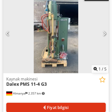
1
/
5
Kaynak makinesi
Dalex
PMS 11-4 G3
Almanya
2.357 km
Fiyat bilgisi