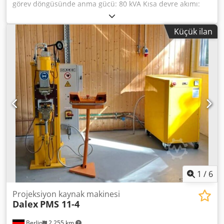
görev döngüsünde anma gücü: 80 kVA Kısa devre akımı:
45,4 kA Elektrot kuvveti: 100-600 daN / tek strok İtme: 350
mm --- Kontrol: MPS 100mono (8 strok, 1 program) Üstte
Küçük ilan
önceden monte edilmiş elektrot tutucu Ayak anahtarı
Ayarlama cihazı, Elektronik akış anahtarı 4 yollu trafo
kademe değiştirici ve ana şalter. --- Garanti: 6 ay
Dsdpowqmrnsfx Afneck --- İstek üzerine eğitim + devreye
alma mevcuttur --- Nokta kaynak elektrotları + yedek
parçalar stokta mevcuttur --- Web sitemizde daha fazla
bilgi
1
/
6
Projeksiyon kaynak makinesi
Dalex
PMS 11-4
Berlin
2.255 km