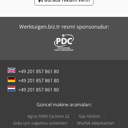
Burada reklam verin
Yeong Chin Machinery Industries Co. Ltd. (Ycm) Nfx400A
Werktuigen.biz.tr resmi sponsorudur:
+49 201 857 861 80
+49 201 857 861 80
+49 201 857 861 80
Güncel makine aramaları:
Agria 5900 Cyclone 22
Gaz türbini
Gıda için soğutma sistemleri
Mutfak ekipmanları