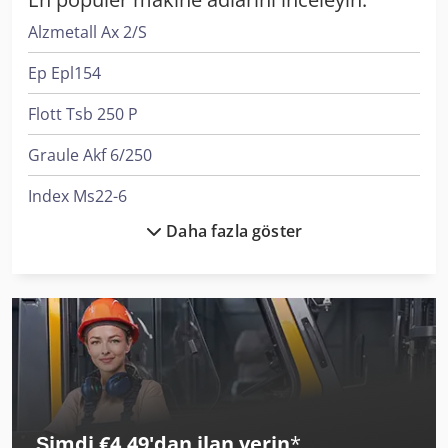
Alzmetall Ax 2/S
Ep Epl154
Flott Tsb 250 P
Graule Akf 6/250
Index Ms22-6
Daha fazla göster
Jufeba Ln-2
Komatsu Hb365Lc-3
Langzauner Lzg-M-Ii-Sy
Man L 2000
Manitou Mla-T 516-75 H
Şimdi €4,49'dan ilan verin
*
Manitou Mt 1840