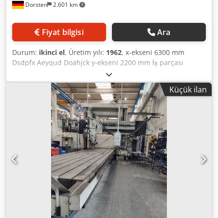
Dorsten
2.601 km
T-slots: 7 units T-slot spacing: 210 mm T-slot width: 28 mm
Minimum width between crossbeams: 420 mm Crossbeam
/ Columns / Supports Number of crossbeams: 2 Number of
Fiyat bilgisi
Ara
columns: 2 Crossbeam horizontal travel: 1,960 mm
Crossbeam vertical travel: 250 mm Column horizontal
Durum:
ikinci el
, Üretim yılı:
1962
, x-ekseni 6300 mm
travel: 550 mm Column vertical travel: 1,850 mm Support
Dsdpfx Aeyqud Doahjck y-ekseni 2200 mm İş parçası
swivel: +/- 60° Support tiltable: +/- 25° Speeds / Feeds
yüksekliği 1835 mm Masa yüzeyi 6000x1835 mm Destek 2
Working speed: 5 – 60 m/min Return speed: 5 – 60 m/min
Yan destek 2 T-yuvası sayısı 7 T-yuvaları aralığı 240 mm T-
Vertical traverse of cross planing slide: 0.1 – 7.5 mm
Küçük ilan
yuvaları genişliği 28 mm Yatak uzunluğu 14650 mm Kolon
Horizontal traverse of cross planing slide: 0.1 – 15 mm
geçişi 2075 mm İlerleme 5-60 m/dak İş parçası ağırlığı
Vertical traverse of column slide: 0.1 – 7.5 mm Horizontal
15000 kg Makine ağırlığı yaklaşık 55 t Alan ihtiyacı yaklaşık
traverse of column slide: 0.1 – 7.5 mm Dimensions / Weight
14,65x4,37x4,05 m Teknik veriler üretici veya işletmeci
/ Power Supply Space requirement: 22.67 x 3.97 m Height:
tarafından verilmiştir ve bu nedenle bizim için bağlayıcı
3.95 m Weight: approx. 51,872 kg Voltage: 500 V Current
değildir. Ara satış hakkımız saklıdır; yalnızca genel iş ve
rating: 125 A Current type: Three-phase Frequency: 50 Hz
satış şartlarımız geçerlidir. Hakkımızda 400'den fazla kendi
Grinding Support / Grinding Unit Grinding support with
makinemiz stokta 15.000 m²'den fazla depo alanı, vinç
grinding spindle Guideway system with base body and Z-
kapasitesi 70 t Atölyeniz için 10.000'den fazla aksesuar
axis Y-axis of grinding support converted to ball screw 40 x
ürünü Makine, üretim hattı veya işyerinizi satmak
10 Preloaded double nut Single-axis control for infeed axis
istiyorsanız, lütfen bizimle iletişime geçin. Daha fazla teklifi
Bevel gear motor 72 Nm Synchronous servo motor 11 Nm
web sitemizde bulabilirsiniz. Randevu ile makineyi
with absolute encoder Rittal compact control cabinet
görebilirsiniz. Ziyaretinizi bekliyoruz. Markus Hirsch