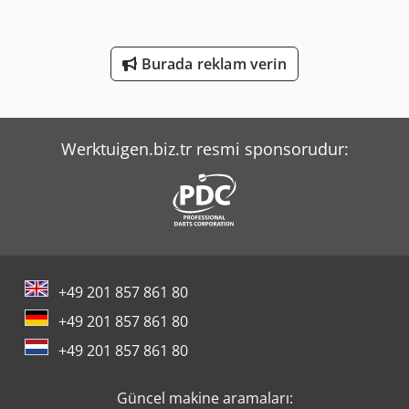
Yeong Chin Machinery Industries Co. Ltd. (Ycm) Nfx400A
Burada reklam verin
Yeong Chin Machinery Industries Co. Ltd. (Ycm) Ntc-2000Ly
Yeong Chin Machinery Industries Co. Ltd. (Ycm) Tv188B
Werktuigen.biz.tr resmi sponsorudur:
+49 201 857 861 80
+49 201 857 861 80
+49 201 857 861 80
Güncel makine aramaları: