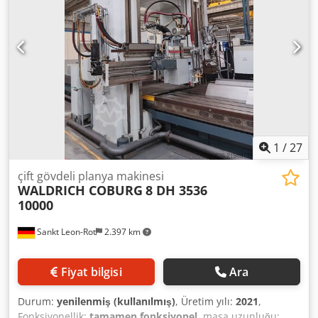
1
/
27
çift gövdeli planya makinesi
WALDRICH COBURG
8 DH 3536
10000
Sankt Leon-Rot
2.397 km
Fiyat bilgisi
Ara
Durum:
yenilenmiş (kullanılmış)
, Üretim yılı:
2021
,
Fonksiyonellik:
tamamen fonksiyonel
, masa uzunluğu: