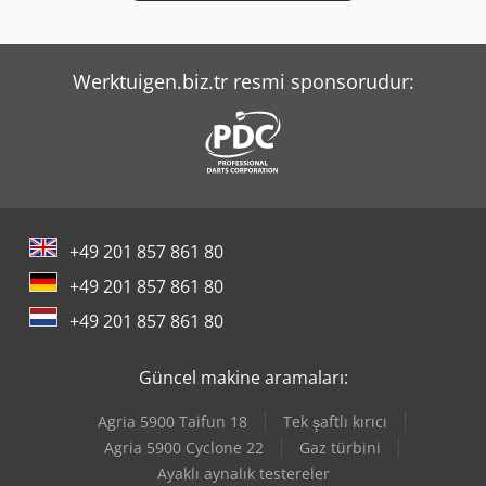
Tec Rotec
Weinbrenner Tsv 6/3050
Werktuigen.biz.tr resmi sponsorudur:
+49 201 857 861 80
+49 201 857 861 80
+49 201 857 861 80
Güncel makine aramaları:
Agria 5900 Taifun 18
Tek şaftlı kırıcı
Agria 5900 Cyclone 22
Gaz türbini
Ayaklı aynalık testereler