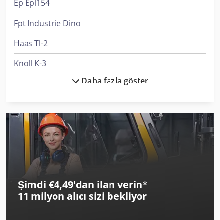
Ep Epl154
Fpt Industrie Dino
Haas Tl-2
Knoll K-3
Daha fazla göster
Linde L 10
Man L 2000
Man Tge 3
Man Tgm 12
Manitou Mt 1840
Şimdi €4,49'dan ilan verin
*
Mercedes-Benz Sprinter
11 milyon alıcı
sizi bekliyor
Mercedes-Benz V