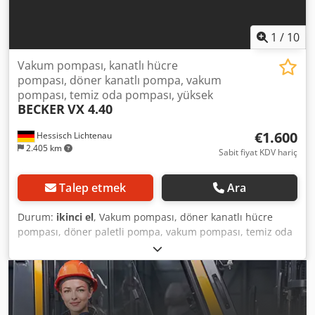
1
/
10
Vakum pompası, kanatlı hücre
pompası, döner kanatlı pompa, vakum
pompası, temiz oda pompası, yüksek
BECKER
VX 4.40
€1.600
Hessisch Lichtenau
2.405 km
Sabit fiyat KDV hariç
Talep etmek
Ara
Durum:
ikinci el
, Vakum pompası, döner kanatlı hücre
pompası, döner paletli pompa, vakum pompası, temiz oda
pompası, BECKER VX 4.40 modeli. Yüksek Vakum Pompası
Seri No: 2583674, İmalat Yılı: 2011 Debi: 40 m³/saat Emiş
Basıncı: -0,8 bar (Test sırasında ölçüldü) Emiş Basıncı: -0,9
bar (Fabrika verisi) Emiş Bağlantısı: G 3/4" Motor Hızı: 1420
dev/dak Motor Gücü: 1,25 kW Şebeke Bağlantısı: 400 Volt,