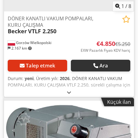
1050 x 515 x 450 / 1065 x 515 x 450 mm (50 / 60 Hz) Gaz
1
/
8
girişi / çıkışı G 2" / R 1"
DÖNER KANATLI VAKUM POMPALARI,
KURU ÇALIŞMA
Becker
VTLF 2.250
€4.850
Gorzów Wielkopolski
€5.250
2.167 km
EXW Pazarlık Fiyatı KDV hariç
Talep etmek
Ara
Durum:
yeni
, Üretim yılı:
2026
, DÖNER KANATLI VAKUM
POMPALARI, KURU ÇALIŞMA VTLF 2.250, sürekli çalışma için
tasarlanmış kaba vakum için kuru çalışan pozitif
deplasmanlı bir pompadır. Grafit kompozit malzemeden
Küçük ilan
yapılmış kendinden yağlamalı kanatlar kullanır ve yalnızca
minimum bakım gerektirir ve yağ değişimi gerektirmez.
ÖZELLİKLER 100 kuru çalışma (yağsız) Düşük gürültülü
çalışma Kanatların uzun hizmet ömrü Sürekli çalışma için
tasarlanmıştır Hava soğutmalı Tek şaft ile doğrudan tahrik
Kompakt tasarım Geniş bir motor yelpazesi mevcuttur