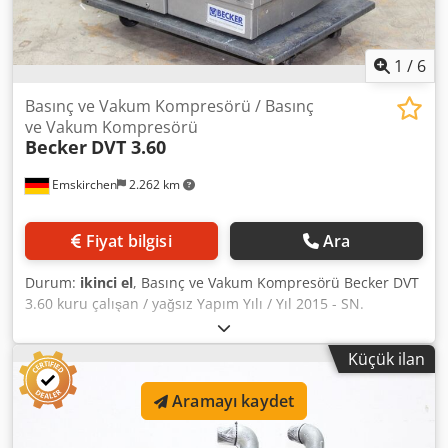
1
/
6
Basınç ve Vakum Kompresörü / Basınç
ve Vakum Kompresörü
Becker
DVT 3.60
Emskirchen
2.262 km
Fiyat bilgisi
Ara
Durum:
ikinci el
, Basınç ve Vakum Kompresörü Becker DVT
3.60 kuru çalışan / yağsız Yapım Yılı / Yıl 2015 - SN.
D2953819 60 m3/saat Hacimsel akış 50 Hz / Hacimsel akış
50 Hz - 58 m³/h Basınç/Vakum bağıl 50 Hz / Basınç/Vakum
Küçük ilan
bağıl 50 Hz - ±0,6 bar Çıkış 50 Hz / Güç 50 Hz - 3,0 kW
Dcodpfx Aevk R I Ujl Aek Ses Seviyesi 50 Hz / Gürültü
Aramayı kaydet
Seviyesi 50 Hz - 74…75 dB(A) Hacimsel akış 60 Hz /
Hacimsel akış 60 Hz - 69 m³/h Basınç/Vakum bağıl 60 Hz /