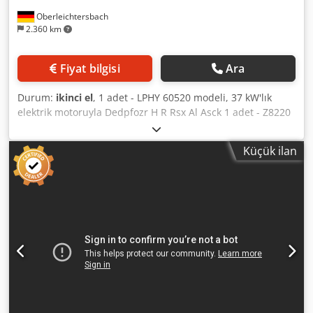
Oberleichtersbach
2.360 km
Fiyat bilgisi
Ara
Durum:
ikinci el
, 1 adet - LPHY 60520 modeli, 37 kW'lık
elektrik motoruyla Dedpfozr H R Rsx Al Asck 1 adet - Z8220
KK modeli
Küçük ilan