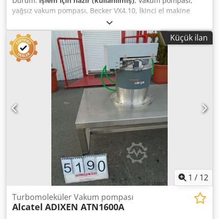
Durum:
işlem için hazır (kullanılmış)
, Vakum pompası,
yağsız vakum pompası, Becker VX4.10, İkinci el makine
Üretici: Becker Model: VX4.10 Ağırlık: 16 kg Boyutlar: 420 ×
200 × 190 mm Hacimsel debi 50 Hz: 10 m³/saat Mutlak
Küçük ilan
vakum 50 Hz: 100 mbar Güç 50 Hz: 0,37 kW Gürültü
seviyesi 50 Hz: 60,0 dB(A) Hacimsel debi 60 Hz: 12 m³/saat
Mutlak vakum 60 Hz: 100 mbar Güç 60 Hz: 0,45 kW
Dcodpsxh A U Rjfx Al Aek Gürültü seviyesi 60 Hz: 62,0 dB(A)
Ağırlık: 16,0 kg motor ile birlikte
1
/
12
Turbomoleküler Vakum pompası
Alcatel
ADIXEN ATN1600A