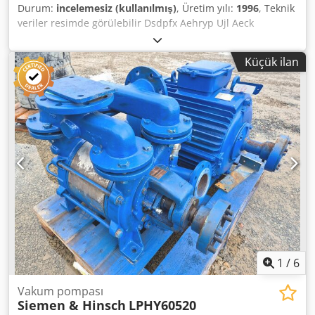
Durum:
incelemesiz (kullanılmış)
, Üretim yılı:
1996
, Teknik
veriler resimde görülebilir Dsdpfx Aehryp Ujl Aeck
Küçük ilan
1
/
6
Vakum pompası
Siemen & Hinsch
LPHY60520