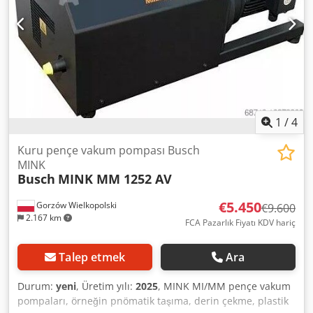
Devir: 1750 d/dk (min⁻¹) Emiş basıncı (p1): 33 mbar Debi (V):
130 m³/h Güç (P): 4,2 kW
1
/
4
Kuru pençe vakum pompası Busch
MINK
Busch
MINK MM 1252 AV
€5.450
Gorzów Wielkopolski
€9.600
2.167 km
FCA Pazarlık Fiyatı KDV hariç
Talep etmek
Ara
Durum:
yeni
, Üretim yılı:
2025
, MINK MI/MM pençe vakum
pompaları, örneğin pnömatik taşıma, derin çekme, plastik