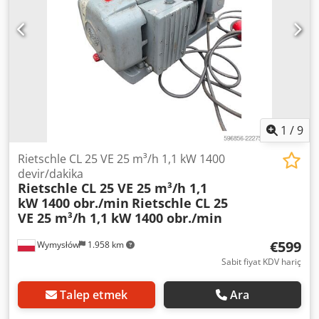
indirilebilir Teslimat ve takas, endüstri alanındaki tüm
ürünler için her zaman mümkündür Peter Stroomberg
1
/
9
Rietschle CL 25 VE 25 m³/h 1,1 kW 1400
devir/dakika
Rietschle CL 25 VE 25 m³/h 1,1
kW 1400 obr./min
Rietschle CL 25
VE 25 m³/h 1,1 kW 1400 obr./min
€599
Wymysłów
1.958 km
Sabit fiyat KDV hariç
Talep etmek
Ara