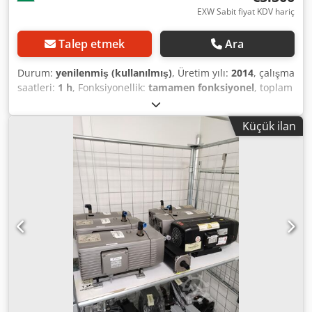
EXW Sabit fiyat KDV hariç
Talep etmek
Ara
Durum:
yenilenmiş (kullanılmış)
, Üretim yılı:
2014
, çalışma
saatleri:
1 h
, Fonksiyonellik:
tamamen fonksiyonel
, toplam
ağırlık:
175 kg
, hacim debisi:
400 m³/saat
, son basınç:
30
bar
, giriş voltajı:
400 V
, giriş frekansı:
50 Hz
, giriş akımı:
24
Küçük ilan
A
, giriş akımı türü:
trifaze
, soğutma tipi:
su
, dönüş hızı
(maks.):
1.450 dev/dak
, garanti süresi:
3 aylar
, koruma tipi
(IP kodu):
IP54
, Su halkalı vakum pompası, monoblok,
yenilenmiş ve test edilmiş. Yeni kapak, paslanmaz çark,
SIC/VITON mekanik salmastra ve yeni rulmanlar. Kullanım
alanları: kimya endüstrisi, ilaç üretimi, atık su tahliyesi.
Yedek parça, servis ve bakım imkanı mevcut. Doğru
devreye almadan sonra 3 ay garanti. Performans verileri
için lütfen ekteki bilgi föyüne bakınız. Dodpfsyzbfqex Al
Asck