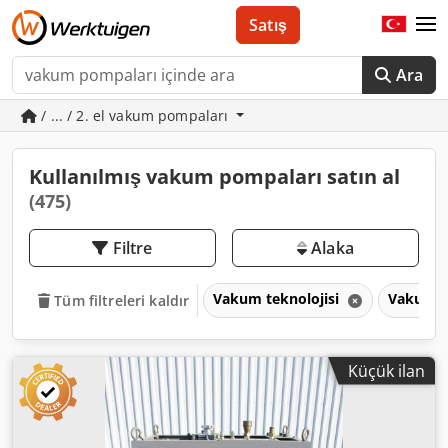
Satış
Ara
/ ... / 2. el vakum pompaları
Kullanılmış vakum pompaları satın al
(475)
Filtre
Alaka
Vakum teknolojisi
Vakum p
Tüm filtreleri kaldır
Küçük ilan