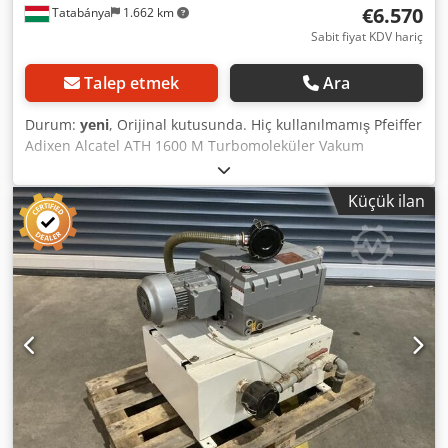
€6.570
Tatabánya
1.662 km
Sabit fiyat KDV hariç
Talep etmek
Ara
Durum:
yeni
, Orijinal kutusunda. Hiç kullanılmamış Pfeiffer
Adixen Alcatel ATH 1600 M Turbomoleküler Vakum
Pompası - N2 için 1.400 l / s'ye kadar pompa hızı için
sürükleme kademeli 5 eksenli manyetik olarak kaldırılmış
Küçük ilan
turbop pompa. Dcjdofyla Aepfx Al Ajk