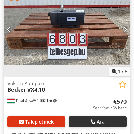
1
/
8
Vakum Pompası
Becker
VX4.10
€570
Tatabánya
1.662 km
Sabit fiyat KDV hariç
Talep etmek
Ara