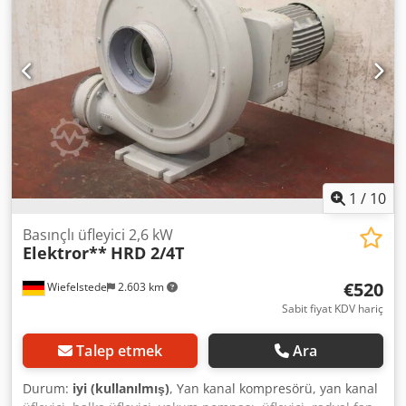
kodu):
IP54
, The TRHC 80-600 has a capacity of 650 m³/h.
The 180L-4 electric motor is a suitable drive for the pump.
The pump was overhauled in 2025. Free shaft end, sold
without motor and coupling. Parts replaced during the
refurbishment: new shaft seal, new bearings. Wear plates
and impeller machined. Complete surface treatment and
coating of pump housing and mechanical components.
Dedpfx Aloy Hf Imo Aeck
1
/
10
Basınçlı üfleyici 2,6 kW
Elektror**
HRD 2/4T
€520
Wiefelstede
2.603 km
Sabit fiyat KDV hariç
Talep etmek
Ara
Durum:
iyi (kullanılmış)
, Yan kanal kompresörü, yan kanal