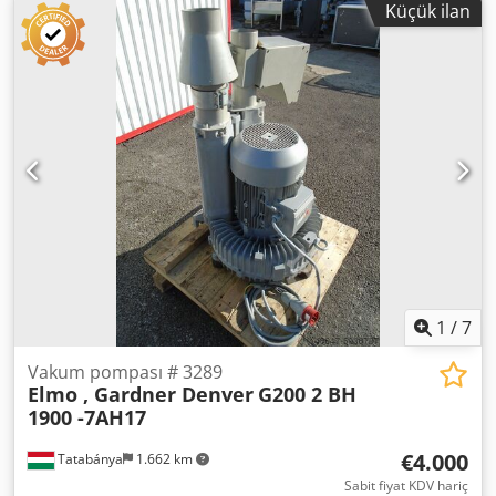
Küçük ilan
yapılmış kendinden yağlamalı kanatlar kullanır ve yalnızca
minimum bakım gerektirir ve yağ değişimi gerektirmez.
100 kuru çalışma (yağsız) Kanatların uzun hizmet ömrü
Sürekli çalışma için tasarlanmıştır ÖZELLİKLER Hacim akışı
50 Hz 129 m³/h Mutlak vakum 50 Hz 100 mbar Güç 50 Hz
4,0 kW Ses seviyesi 50 Hz 76,0 dB(A) Hacim akışı 60 Hz 154
m³/h Mutlak vakum 60 Hz 200 mbar Güç 60 Hz 4,8 kW
Djdpfx Alett Ixde Ajck Ses seviyesi 60 Hz 79,0 dB(A) Ağırlık
Motorsuz 78 kg
1
/
7
Vakum pompası # 3289
Elmo , Gardner Denver
G200 2 BH
1900 -7AH17
€4.000
Tatabánya
1.662 km
Sabit fiyat KDV hariç