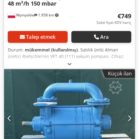
48 m³/h 150 mbar
€749
Wymysłów
1.958 km
Sabit fiyat KDV hariç
Talep etmek
Ara
Durum:
mükemmel (kullanılmış)
, Satılık ünlü Alman
üretici Rietschle'nin VFT 40 (111) vakum pompası. Cihaz;
ambalaj makineleri, matbaalar, marangozhaneler, CNC ve
vakumlu taşıma sistemleri gibi vakum oluşturulması
Küçük ilan
gereken endüstriyel uygulamalar için tasarlanmıştır.
Pompa, 1,5 kW gücünde Flender ATB-Loher üç fazlı motor
ile donatılmış olup, sağlam bir montaj plakası üzerine
monte edilmiştir. Teknik veriler: Üretici: Rietschle Model:
VFT 40 (111) Üretim yılı: 1996 Üretim yeri: Almanya Tip:
Vakum pompası Kapasite: 40 m³/saat (50 Hz) 48 m³/saat (60
Hz) Maksimum vakum (son basınç): 150 mbar (abs) Motor
gücü: 1,5 kW (50 Hz) / 1,8 kW (60 Hz) Devir hızı: Dcedpfxjziw
N So Al Ajk 1420 dev/dak (50 Hz) 1680 dev/dak (60 Hz)
Besleme: 3×400 V Motor koruma sınıfı: IP54 Seri numarası: