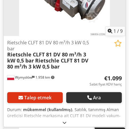
Besleme: 220/380 V Frekans: 50 Hz Koruma sınıfı: IP44
Yalıtım sınıfı: B Güç faktörü (cos φ): 0,8 Uygulama alanları:
Djdezi Ha Hspfx Al Aeck CNC makineleri İşleme merkezleri
Ahşap işleme makineleri Vakumlu paketleme makineleri
Vakumlu taşıma sistemleri Vakumlu kavrama ve tablalar
1
/
9
Endüstriyel otomasyon
Rietschle CLFT 81 DV 80 m³/h 3 kW 0,5
bar
Rietschle CLFT 81 DV 80 m³/h 3
kW 0,5 bar
Rietschle CLFT 81 DV
80 m³/h 3 kW 0,5 bar
€1.099
Wymysłów
1.958 km
Sabit fiyat KDV hariç
Talep etmek
Ara
Durum:
mükemmel (kullanılmış)
, Satılık, tanınmış Alman
üreticisi Rietschle markasına ait CLFT 81 DV modeli vakum-
basınç pompası. Bu cihaz, aynı anda hem vakum hem de
sıkıştırılmış hava üretimi için tasarlanmış kuru çalışma