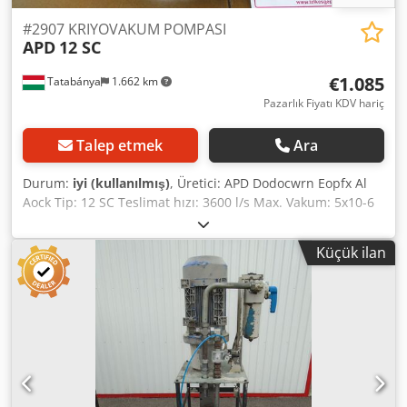
#2907 KRIYOVAKUM POMPASI
APD
12 SC
€1.085
Tatabánya
1.662 km
Pazarlık Fiyatı KDV hariç
Talep etmek
Ara
Durum:
iyi (kullanılmış)
, Üretici: APD Dodocwrn Eopfx Al
Aock Tip: 12 SC Teslimat hızı: 3600 l/s Max. Vakum: 5x10-6
Torr Yüksek vakum için ideal
Küçük ilan