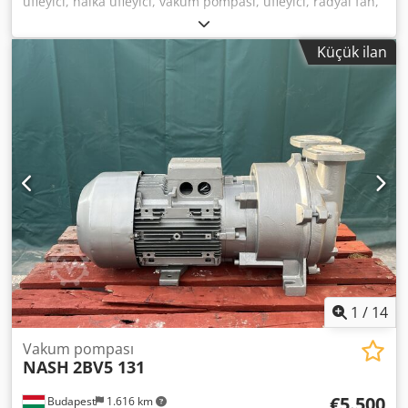
üfleyici, halka üfleyici, vakum pompası, üfleyici, radyal fan,
basınç üfleyici -Üretici: Elektror, basınç üflemeli radyal fan
tipi HRD 2/4T -Sürüş: 2,6 kW -Hız: 2860 devir/dakika
Küçük ilan
Dcedowncavjpfx Al Ajk -Hacim debisi: 17,0 m³/dak -Bağlantı
girişi: Ø 150 mm -Bağlantı çıkışı: Ø 150 mm -Koruma sınıfı:
IP 54 -Boyutlar: 580/510/Y515 mm -Ağırlık: 38 kg
1
/
14
Vakum pompası
NASH
2BV5 131
€5.500
Budapest
1.616 km