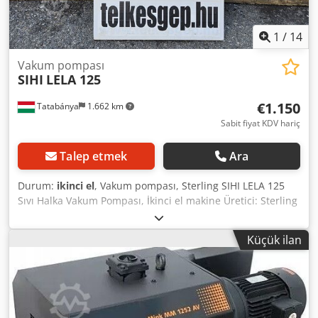
1
/
14
Vakum pompası
SIHI
LELA 125
€1.150
Tatabánya
1.662 km
Sabit fiyat KDV hariç
Talep etmek
Ara
Durum:
ikinci el
, Vakum pompası, Sterling SIHI LELA 125
Sıvı Halka Vakum Pompası, İkinci el makine Üretici: Sterling
SIHI GmbH (Itzehoe, Almanya) – Premium endüstriyel
pompa üreticisi Tip: LELA 125 Model kodu: AB DAH 4B 4
Küçük ilan
Seri numarası: D-03-77659-01 Üretim yılı: 2003 Toplam
boyutlar: 920 x 320 x 360 mm Çalışma parametreleri (1.
çalışma noktası): Devir: 1450 d/dk (min⁻¹) Emiş basıncı (p1):
33 mbar Debi (V): 108 m³/h Güç (P): 2,9 kW Çalışma
parametreleri (2. çalışma noktası): Dcsdpfx Ajzg Uugol Ajk