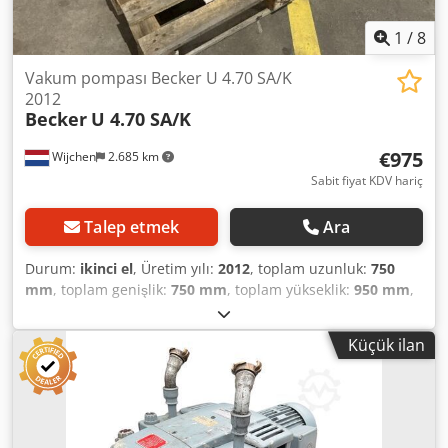
1
/
8
Vakum pompası Becker U 4.70 SA/K
2012
Becker
U 4.70 SA/K
€975
Wijchen
2.685 km
Sabit fiyat KDV hariç
Talep etmek
Ara
Durum:
ikinci el
, Üretim yılı:
2012
, toplam uzunluk:
750
mm
, toplam genişlik:
750 mm
, toplam yükseklik:
950 mm
,
Boş ağırlık: 100 kg - Üretim yılı: 2012 - Dokümantasyon
mevcut: Hayır - CE işareti mevcut: Evet - CE sertifikası
Küçük ilan
mevcut: Hayır - Seri numarası: H2634320 Dedpfxjwgafms Al
Ajck - Taşıma ölçüleri: 750mm x 750mm x 950mm (u x g x y)
- Taşıma ağırlığı [kg]: 100 kg - Taşıma paketleri [adet]: 1
Finansal Bilgiler KDV: Belirtilen fiyat KDV hariçtir
KDV/farklılandırılmış vergilendirme: KDV, işletmeler için