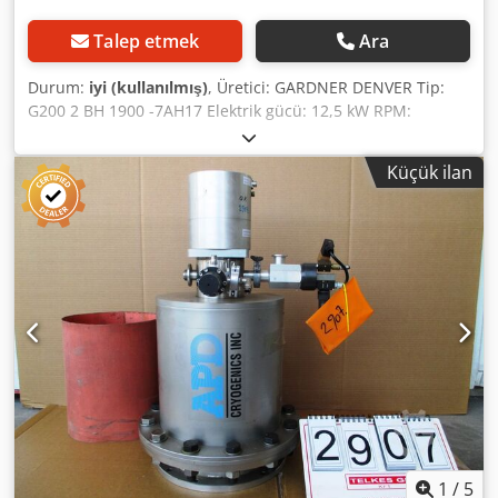
Talep etmek
Ara
Durum:
iyi (kullanılmış)
, Üretici: GARDNER DENVER Tip:
G200 2 BH 1900 -7AH17 Elektrik gücü: 12,5 kW RPM:
50Hz'de 2920 / dakika Pmin: 280 mbar Djdpfx Alef H A Dxe
Aock
Küçük ilan
1
/
5