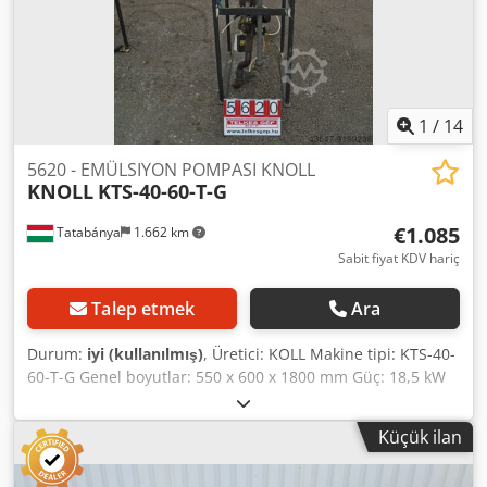
1
/
14
5620 - EMÜLSIYON POMPASI KNOLL
KNOLL
KTS-40-60-T-G
€1.085
Tatabánya
1.662 km
Sabit fiyat KDV hariç
Talep etmek
Ara
Durum:
iyi (kullanılmış)
, Üretici: KOLL Makine tipi: KTS-40-
60-T-G Genel boyutlar: 550 x 600 x 1800 mm Güç: 18,5 kW
RPM: 2930 Yük kapasitesi viskoziteye bağlıdır Dedpek E
Dxksfx Al Aock
Küçük ilan