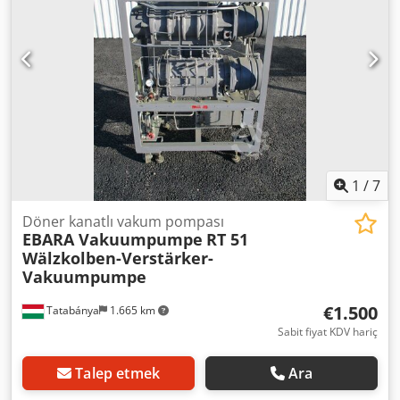
1
/
7
Döner kanatlı vakum pompası
EBARA Vakuumpumpe
RT 51
Wälzkolben-Verstärker-
Vakuumpumpe
€1.500
Tatabánya
1.665 km
Sabit fiyat KDV hariç
Talep etmek
Ara