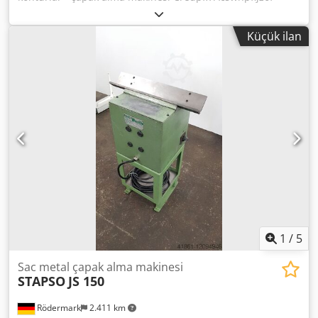
ROLEI Tipi: 00645-KKE2 Yıl 2011.
Küçük ilan
1
/
5
Sac metal çapak alma makinesi
STAPSO
JS 150
Rödermark
2.411 km