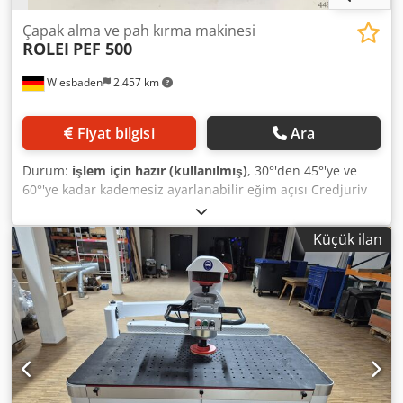
Çapak alma ve pah kırma makinesi
ROLEI
PEF 500
Wiesbaden
2.457 km
Fiyat bilgisi
Ara
Durum:
işlem için hazır (kullanılmış)
, 30°'den 45°'ye ve
60°'ye kadar kademesiz ayarlanabilir eğim açısı Credjuriv
Aopfx Aczsf İş parçası kalınlığı 2,5 mm için eğim genişliği: 0
- 10 mm Alet Ø: 170 mm Hız: 2800 rpm Tahrik motoru: 380
Küçük ilan
V, 550 W Alan gereksinimi: 500 x 390 x 370 mm