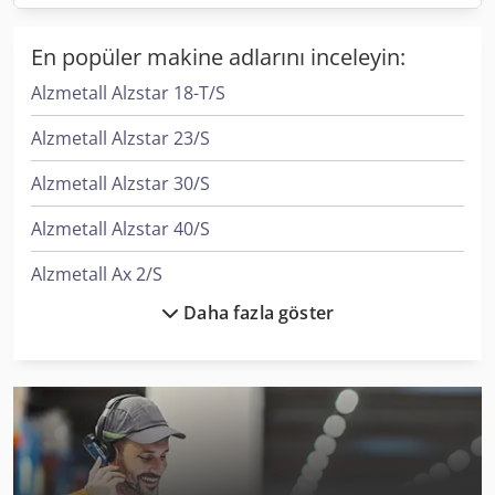
En popüler makine adlarını inceleyin:
Alzmetall Alzstar 18-T/S
Alzmetall Alzstar 23/S
Alzmetall Alzstar 30/S
Alzmetall Alzstar 40/S
Alzmetall Ax 2/S
Daha fazla göster
Alzmetall Ax 3/S
Alzmetall Ax 3/Sv
Auerbach Ax3 Tlf
Elumatec Sbz 140