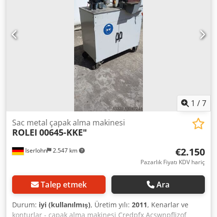
1
/
7
Sac metal çapak alma makinesi
ROLEI
00645-KKE"
€2.150
Iserlohn
2.547 km
Pazarlık Fiyatı KDV hariç
Talep etmek
Ara
Durum:
iyi (kullanılmış)
, Üretim yılı:
2011
, Kenarlar ve
konturlar - çapak alma makinesi Credpfx Acswnpfljzof