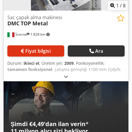
Maksimum Malzeme Genişliği: 800 mm - Maksimum
1
/
8
Malzeme Uzunluğu: 500 mm
Sac çapak alma makinesi
DMC
TOP Metal
Scerne
1.828 km
Fiyat bilgisi
Ara
Durum:
ikinci el
, Üretim yılı:
2009
, Fonksiyonellik:
tamamen fonksiyonel
, çalışma genişliği 1100 mm Cjdpfx
Aceznm S Tezsrf 3 adet iç çalışma grubu 1 adet dış çalışma
grubu bantların sıvı ile soğutulması
Şimdi €4,49'dan ilan verin
*
11 milyon alıcı
sizi bekliyor