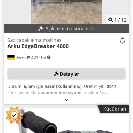
1
/
12
Açık artırma sona erdi
Sac çapak alma makinesi
Arku
EdgeBreaker 4000
Bayern
2.241 km
Detaylar
Durum:
işlem için hazır (kullanılmış)
, Üretim yılı:
2017
,
Fonksiyonellik:
tamamen fonksiyonel
, makine/araç
numarası:
M704025
, sac kalınlığı (maks.):
100 mm
, toplam
ağırlık:
4.650 kg
, geçiş genişliği:
1.300 mm
, TEKNİK
Küçük ilan
ÖZELLİKLER Tahrik Sistemi: 1 adet döner zımpara bandı,
fırça bandı Masa: 2 adet hareketli masa, kauçuk
yüzeyli/konveyör bantlı Malzeme kalınlığı: 0,8 ila 100 mm
Geçiş genişliği: maks. 1.300 mm İş parçasının boyutları: