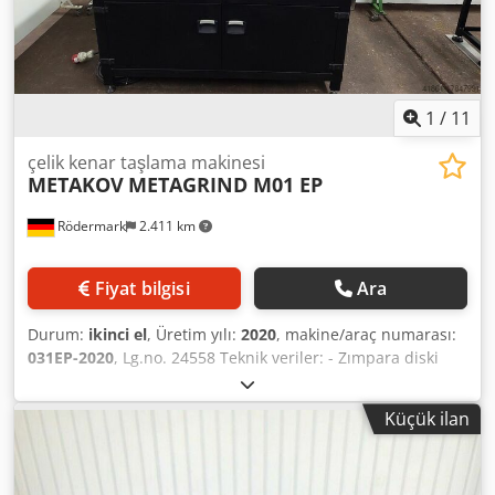
1
/
11
çelik kenar taşlama makinesi
METAKOV
METAGRIND M01 EP
Rödermark
2.411 km
Fiyat bilgisi
Ara
Durum:
ikinci el
, Üretim yılı:
2020
, makine/araç numarası:
031EP-2020
, Lg.no. 24558 Teknik veriler: - Zımpara diski
çapı 150 mm - Mafsallı kol üzerinde dönebilen zımpara
ünitesi - Zımpara kolunun dönme yarıçapı 2000 mm -
Küçük ilan
Motorlu toz emme - Kademesiz değişken disk hızı - 800 -
2200 rpm - Masa boyutları 1500 x 880 mm Crodpovazz Djfx
Aczjf - masa yüksekliği yaklaşık 920 mm - Sürücü 400 V / 3,6