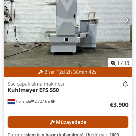
1
/
13
Biter
12
d
2
h
36
min
40
s
Sac çapak alma makinesi
Kuhlmeyer
EFS 550
Hollanda
2.727 km
€3.900
Müzayedede
Durum:
işlem için hazır (kullanılmış)
, Üretim yılı:
2003
,