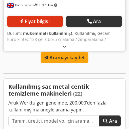
Birmingham
3.205 km
Fiyat bilgisi
Ara
Durum:
mükemmel (kullanılmış)
, Kullanılmış Gecam -
Euro Fintec 128 çelik boru cilalama / zımparalama /
parlatma makinesi satılık Fintec 128 Boru cilalama
makinesi satılık Çelik borularınızla güç altında
Aramayı kaydet
görüntülenebilir Crsdpewbh Dyjfx Aczef
Kullanılmış sac metal centik
temizleme makineleri
(22)
Artık Werktuigen genelinde, 200.000’den fazla
kullanılmış makineyle arama yapın.
Ara