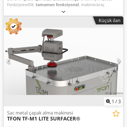
Fonksiyonellik:
tamamen fonksiyonel
, makine/araç
numarası:
0312101
, çalışma genişliği:
550 mm
, toplam
ağırlık:
3.000 kg
, güç:
32 kW (43,51 bg)
, TEKNİK DETAYLAR
Küçük ilan
İstasyon Sayısı: 1 adet İstasyon Tipi: Zımpara bandı
Maksimum İşleme Genişliği: 550 mm MAKİNE DETAYLARI
Güç: 32 kW Kontrol: Geleneksel İşleme Türü: Kuru Ölçüler
ve Ağırlık Csdezrmqqepfx Aczsrf Ölçüler (U x G x Y): 1.700 x
2.700 x 2.900 mm Boş Ağırlık: 3.000 kg Taşıma Paketleri: 2
adet EKİPMAN CE İşareti
1
/
3
Sac metal çapak alma makinesi
TFON
TF-M1 LITE SURFACER®