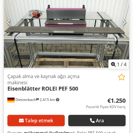
kW - Yer ihtiyacı yaklaşık G 1600 x Y 1600 x D 1600 mm -
Ağırlık yaklaşık 250 kg
1
/
4
Çapak alma ve kaynak ağzı açma
makinesi
Eisenblätter
ROLEI PEF 500
€1.250
Dietzenbach
2.415 km
Pazarlık Fiyatı KDV hariç
Talep etmek
Ara
Durum:
mükemmel (kullanılmış)
, Rolei PEF 500 çapak