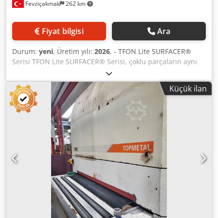
Fevziçakmak
262 km
Fiyat bilgisi
Ara
Durum:
yeni
, Üretim yılı:
2026
, - TFON Lite SURFACER®
Serisi TFON Lite SURFACER® Serisi, çoklu parçaların aynı
anda işlenmesini mümkün kılarak çeşitli sarf malzemesi
seçenekleri ve verimli bir vakum tabla sistemi ile rakipsiz
Küçük ilan
çok yönlülük sunar. Kullanım kolaylığı için tasarlanan
sistem, hızlı fırça değişimi ve uygulamanıza özel iki farklı
fırçanın aynı anda takılabilmesiyle öne çıkar. - Fırçaların
masaya paralel şekilde monte edilmesiyle, sistem her
kullanışta kusursuz taşlama performansı garanti eder.
Ergonomik olarak tasarlanan makinede motorun ağırlığı
doğrudan makine şasisi tarafından taşınır, bu da operatör
yorgunluğunu ciddi ölçüde azaltır ve iş güvenliğini artırır. -
TFON’un güvenilir garantisiyle desteklenen SURFACER®
Serisi, işletme maliyetlerini minimumda tutarken yüzey
bitirme kalitesini maksimuma çıkarır. Temel Teknik
Özellikler: Crodpfx Acsqzxhyozof - Minimum Malzeme
Boyutu: 80 × 80 mm - Malzeme Kalınlığı: 3 – 200 mm -