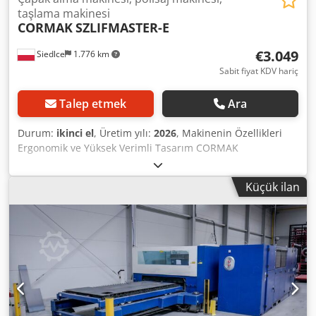
taşlama makinesi
CORMAK
SZLIFMASTER-E
€3.049
Siedlce
1.776 km
Sabit fiyat KDV hariç
Talep etmek
Ara
Durum:
ikinci el
, Üretim yılı:
2026
, Makinenin Özellikleri
Ergonomik ve Yüksek Verimli Tasarım CORMAK
SZLIFMASTER-E, sacların kenar düzeltme, zımparalama ve
parlatma işlemleri için tasarlanmış modern bir makinedir.
Küçük ilan
İki adet sabitleme tutucuya sahip hareketli başlık, aynı
anda iki farklı tip zımpara fırçasının kullanılmasını sağlar
ve bu da işleme verimliliğini önemli ölçüde artırır.
Ayarlanabilir kol, uygulanan basınç kuvvetinin kullanıcının
ihtiyaçlarına göre ayarlanmasına olanak tanır ve bu da
manuel yöntemlere kıyasla işleme sürecini iyileştirir ve
hızlandırır. Maksimum Hassasiyet için Gelişmiş Özellikler
Makine, 0 ila 2500 devir/dakika aralığında ayarlanabilir bir
başlık dönüş hızına sahiptir ve bu sayede çalışma