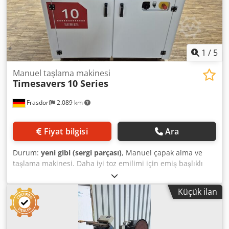
1
/
5
Manuel taşlama makinesi
Timesavers
10 Series
Frasdorf
2.089 km
Fiyat bilgisi
Ara
Durum:
yeni gibi (sergi parçası)
, Manuel çapak alma ve
taşlama makinesi. Daha iyi toz emilimi için emiş başlıklı
stok makinesi. Cedpfxowvt Sfj Aczjrf
Küçük ilan