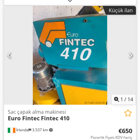
taşlama genişliği:
800 mm
, Taşlama ve çapak alma
Küçük ilan
makinesi, lazer ve plazma kesimli parçaların işlenmesi için
etkili bir çözüm sunar. Bu yüksek kaliteli makineler,
parçaların kenarlarını yuvarlatarak ve çapakları gidererek
mükemmel işleme sağlar ve önemli ölçüde iyileştirilmiş bir
yüzey kalitesi ile sonuçlanır. Crjdpfxjulauvo Aczef En son
teknolojiyi kullanan makinelerimiz ilgili tüm CE
direktiflerini yerine getirir ve en yüksek güvenlik
standartlarını garanti eder. Sağlam bir tasarımla birleşen
kullanım kolaylığı, üretim süreçlerinize sorunsuz
entegrasyon sağlar. Taşlama ve çapak alma makinemizle
yalnızca işleme sürelerini optimize etmekle kalmaz, aynı
zamanda ürünlerinizin hassasiyetini ve dayanıklılığını da
artırırsınız. Yüksek kaliteli işlemeden yararlanın ve üretim
verimliliğinizi artırın.
1
/
14
Sac çapak alma makinesi
Euro Fintec
Fintec 410
€650
İrlanda
3.537 km
Pazarlık Fiyatı KDV hariç