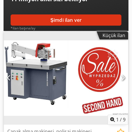
Şimdi ilan ver
*ilan başına/ay
Küçük ilan
1
/
9
Çapak alma makinesi, polisaj makinesi,