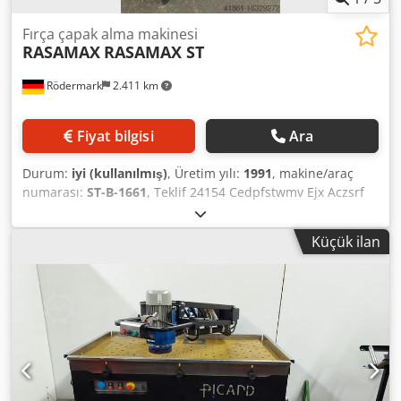
Fırça çapak alma makinesi
RASAMAX
RASAMAX ST
Rödermark
2.411 km
Fiyat bilgisi
Ara
Durum:
iyi (kullanılmış)
, Üretim yılı:
1991
, makine/araç
numarası:
ST-B-1661
, Teklif 24154 Cedpfstwmv Ejx Aczsrf
Teknik veriler: - Fırça çapı 250 mm - Fırça genişliği 60 mm -
Disk hızı 1500 / 3000 rpm - Sürücü 400 V / 1,0 / 1,4 kW -
Küçük ilan
Çalışma yüksekliği 900 mm - Yer ihtiyacı yaklaşık G 650 x Y
1150 x D 450 mm - Ağırlık yaklaşık 100 kg