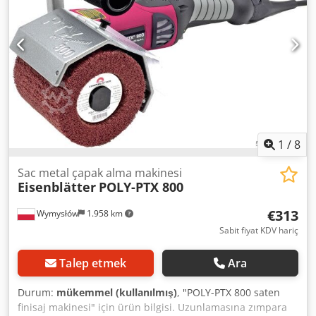
min. 180 x 100 mm İş parçasının ağırlığı: maks. 250 kg/m
İlerleme hızı: 0,2 ila 6 m/dak MAKİNE ÖZELLİKLERİ Çalışma
saati: yaklaşık 1.500 saat Boyutlar ve Ağırlık Boyutlar: 2.200
x 2.900 x 2.200 mm Makine ağırlığı: yaklaşık 4.650 kg
DONANIM Csdpfx Acszkr Rtszerf İşleme: iki yüzeyli, kuru
1
/
8
Sac metal çapak alma makinesi
Eisenblätter
POLY-PTX 800
€313
Wymysłów
1.958 km
Sabit fiyat KDV hariç
Talep etmek
Ara
Durum:
mükemmel (kullanılmış)
, "POLY-PTX 800 saten
finisaj makinesi" için ürün bilgisi. Uzunlamasına zımpara