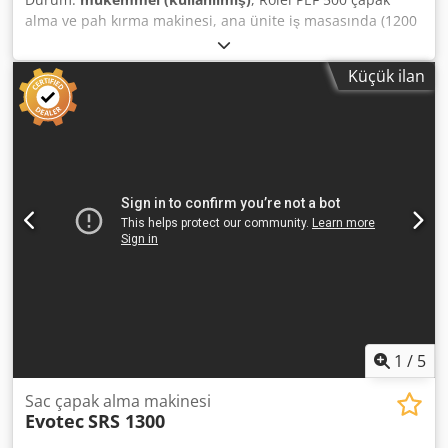
alma ve pah kırma makinesi, ana ünite iş masasında (1200
x 788 mm, genişlik x derinlik) alüminyum profillerden,
paslanmaz çelik üst yüzeyli. "İş masası" HARİÇ fiyat: 950 €
Küçük ilan
Crsdpfsgkwcksx Aczef
1
/
5
Sac çapak alma makinesi
Evotec
SRS 1300