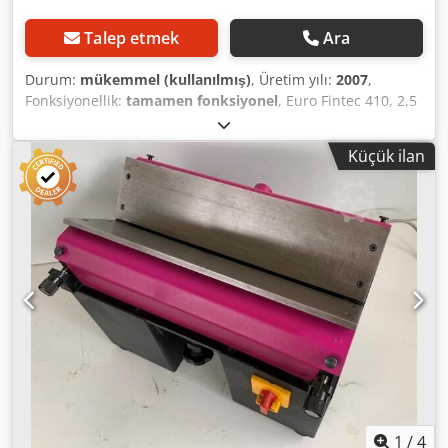
Talep etmek
Ara
Durum:
mükemmel (kullanılmış)
, Üretim yılı:
2007
,
Fonksiyonellik:
tamamen fonksiyonel
, Euro Fintec 410, 2,5
cm genişliğinde bir taşıma bandına sahip, pah alma
işlemlerinde kullanılan bir makinedir. Taşıma bandı
Küçük ilan
tertibatı, karmaşık pah alma işlemlerine uyum sağlamak
üzere kolayca ayarlanabilir. Güvenli çalışma sağlamak için
bir toz toplama torbası ile birlikte gelir. Mükemmel
durumdadır ve çeşitli pah alma bantları ile birlikte
sunulmaktadır. Credpszmafqofx Aczof
1
/
4