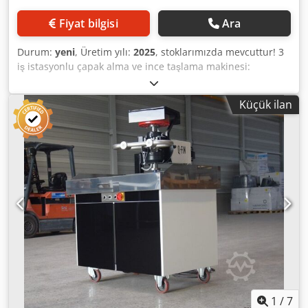
parlatır. Boru işleme için "delik sistemi", polar ve keçe
bantların kapalı boru yapılarına güvenli ve hızlı bir şekilde
Fiyat bilgisi
Ara
birleştirilmesini sağlar. Bantların karmaşık bir şekilde
yapıştırılması gerekmez. Her görev için bir çözüm sunan
Durum:
yeni
, Üretim yılı:
2025
, stoklarımızda mevcuttur! 3
çok çeşitli zımparalama aletleri. Optimum kullanım için
iş istasyonlu çapak alma ve ince taşlama makinesi:
kauçuk saplı! Set içeriği: 1 POLY-PTX® 800 temel ünite 1
Zımpara bandı - fırça istasyonu - zımpara bandı
sağlam, darbeye dayanıklı plastik kasa 1 QUICK-LOCK
Crodpfopwh Tfsx Aczsf Etkin maksimum çalışma genişliği:
kablosu 4 m 1 POLY-PTX® sabitleme vidası 100 mm
Küçük ilan
1150mm Standart iş parçası kalınlığı: 0,8 - 150 mm Kontrol
genişliğinde 1 polar disk Makine tipi: Saten finisaj makinesi
panelinde dijital iş parçası kalınlığı göstergesi, doğruluk
Kablo/pil: Kablo Uygun aletler: Fırçalar, burçlar, parlatma
0,1 mm çalışma istasyonlarının önünde ve arkasında
halkaları, tekerlekler Fiş tipi/güç bağlantısı: AB (C+F) 220-
ayarlanabilir basınç silindirleri Zımpara kayışının sol tarafa
240 V ~ 50-60 Hz Güç tüketimi: 1750 watt Maks. takım
takılması Elektronik kontrollü fotosel ile zımpara bandının
boyutu: Çap 115 x genişlik 100 mm Takım tutucu: Kamalı
merkezlenmesi, eğrilik veya bant kopması durumunda acil
mil 19mm WEEE Kayıt No: DE 51395731 Dak-1 cinsinden
durdurma Halının sürekli ayarlanabilir besleme hızı
hız: 1000 - 3800
seçenekler dahil: Makine tabanının forklift yüklemesi için
hazırlanması 3 çalışma ünitesi ve 1 dış üniteye sahip
makine için galvanizli sacdan yapılmış emiş kollektörü
Küçük veya kaygan iş parçalarının besleme halısına
yapışmasını artırmak için vakum cihazı. Delikli besleme
tablası ve halı ile birlikte CE standardına uygun güçlü
elektrikli fan ve ses yalıtımlı çıkış, 5.5kW Temas
1
/
7