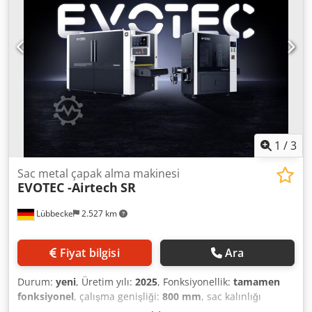
yüzey kalitesi ile sonuçlanır. En son teknolojiyi kullanan
makinelerimiz ilgili tüm CE direktiflerini yerine getirir ve en
yüksek güvenlik standartlarını garanti eder. Sağlam bir
tasarımla birleşen kullanım kolaylığı, üretim süreçlerinize
sorunsuz entegrasyon sağlar. Cjdpswzv E Esfx Aczerf
Taşlama ve çapak alma makinemizle yalnızca işleme
sürelerini optimize etmekle kalmaz, aynı zamanda
ürünlerinizin hassasiyetini ve dayanıklılığını da artırırsınız.
Yüksek kaliteli işlemeden yararlanın ve üretim
verimliliğinizi artırın.
1
/
3
Sac metal çapak alma makinesi
EVOTEC -Airtech
SR
Lübbecke
2.527 km
Fiyat bilgisi
Ara
Durum:
yeni
, Üretim yılı:
2025
, Fonksiyonellik:
tamamen
fonksiyonel
, çalışma genişliği:
800 mm
, sac kalınlığı
(maks.):
120 mm
, iş parçası yüksekliği (maks.):
120 mm
,