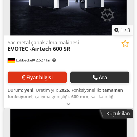
1
/
3
Sac metal çapak alma makinesi
EVOTEC -Airtech
600 SR
Lübbecke
2.527 km
Fiyat bilgisi
Ara
Durum:
yeni
, Üretim yılı:
2025
, Fonksiyonellik:
tamamen
fonksiyonel
, çalışma genişliği:
600 mm
, sac kalınlığı
(maks.):
120 mm
, iş parçası yüksekliği (maks.):
120 mm
,
taşlama genişliği:
800 mm
, Taşlama ve çapak alma
Küçük ilan
makinesi, lazer ve plazma kesimli parçaların işlenmesi için
etkili bir çözüm sunar. Bu yüksek kaliteli makineler,
parçaların kenarlarını yuvarlatarak ve çapakları gidererek
mükemmel işleme sağlar ve önemli ölçüde iyileştirilmiş bir