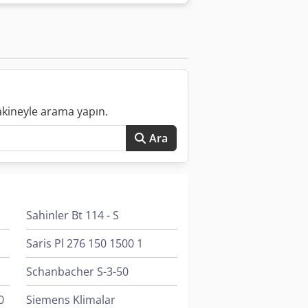
arklı formatlarda ipliğe ihtiyaç duyan
. Lokasyon: Münster Fiyat: Makine başı
ya sorusu olanlar iletişime geçebilir.
akineyle arama yapın.
Ara
Sahinler Bt 114 - S
Saris Pl 276 150 1500 1
Schanbacher S-3-50
0
Siemens Klimalar