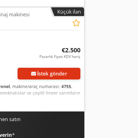
Küçük ilan
inaj makinesi
€2.500
Pazarlık Fiyatı KDV hariç
İstek gönder
onel
, makine/araç numarası:
4755
,
omıknatıslar ve çeşitli lineer sarımların
men satın
verin
*