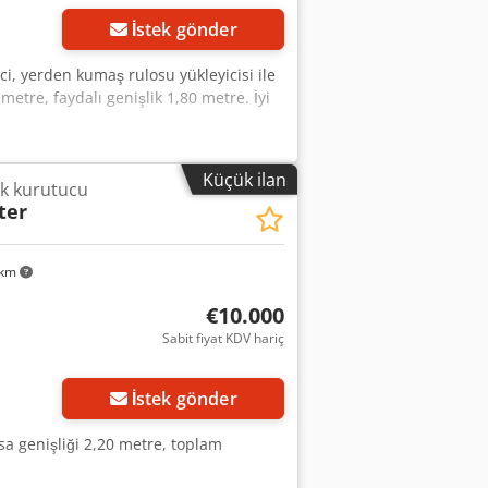
İstek gönder
ci, yerden kumaş rulosu yükleyicisi ile
etre, faydalı genişlik 1,80 metre. İyi
Küçük ilan
ik kurutucu
ter
 km
€10.000
Sabit fiyat KDV hariç
İstek gönder
sa genişliği 2,20 metre, toplam