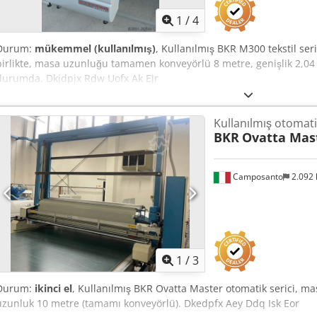
1
/
4
Durum:
mükemmel (kullanılmış)
, Kullanılmış BKR M300 tekstil seri
birlikte, masa uzunluğu tamamen konveyörlü 8 metre, genişlik 2,04 m
durumda. Dkjdpjx Rdw Uofx Ak Ejr
Kullanılmış otomat
BKR
Ovatta Mas
Camposanto
2.092
1
/
3
Durum:
ikinci el
, Kullanılmış BKR Ovatta Master otomatik serici, ma
uzunluk 10 metre (tamamı konveyörlü). Dkedpfx Aey Ddq Isk Eor