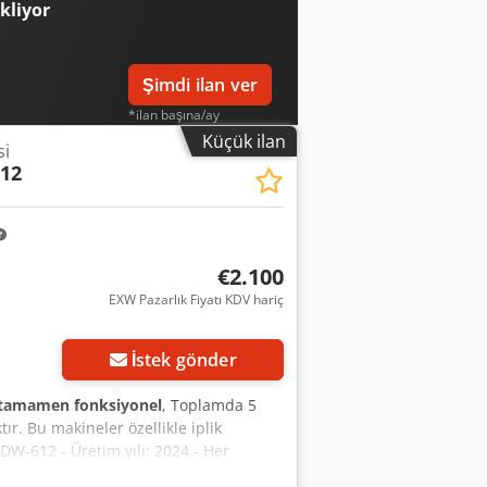
ekliyor
Şimdi ilan ver
*ilan başına/ay
Küçük ilan
si
12
€2.100
EXW Pazarlık Fiyatı KDV hariç
İstek gönder
tamamen fonksiyonel
, Toplamda 5
ır. Bu makineler özellikle iplik
DW-612 - Üretim yılı: 2024 - Her
n - Yedek ve aşınan parçalar mevcut ve