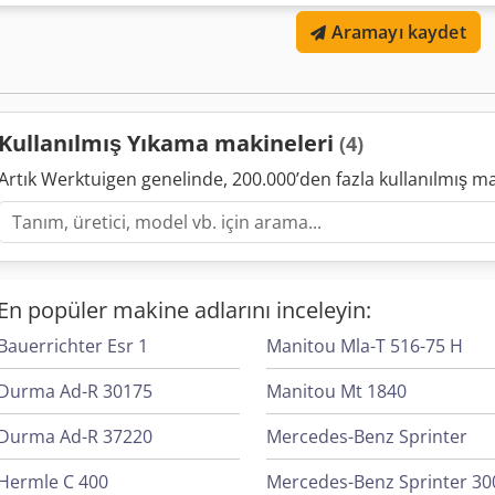
fiyata dahildir Makineler tek tek veya toplu olarak satın alınabilir. F
Aramayı kaydet
küçük ve orta ölçekli üretim işletmeleri veya atölyeler için idealdir
2.100,00 € (pazarlık payı var) Djdpfxexqm Hcs Ak Eekr İlgilenenler ve
Randevu ile yerinde inceleme mümkündür.
Kullanılmış Yıkama makineleri
(4)
Artık Werktuigen genelinde, 200.000’den fazla kullanılmış m
En popüler makine adlarını inceleyin:
Bauerrichter Esr 1
Manitou Mla-T 516-75 H
Durma Ad-R 30175
Manitou Mt 1840
Durma Ad-R 37220
Mercedes-Benz Sprinter
Hermle C 400
Mercedes-Benz Sprinter 30