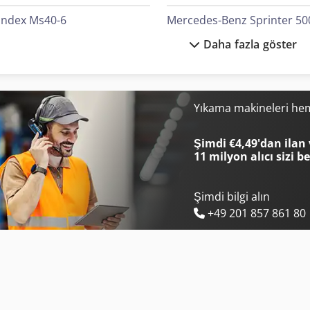
Index Ms40-6
Mercedes-Benz Sprinter 50
Daha fazla göster
Kami Dkm 410L
Mercedes-Benz V
Kapema Bm 25
Merlo Tf 33.7-115
Komatsu Hb365Lc-3
Merlo Tf 42.7 Cs-145
Yıkama makineleri he
Man Tgm 12
Mitsubishi Klimalar
Şimdi €4,49'dan ilan 
11 milyon alıcı
sizi b
Şimdi bilgi alın
+49 201 857 861 80