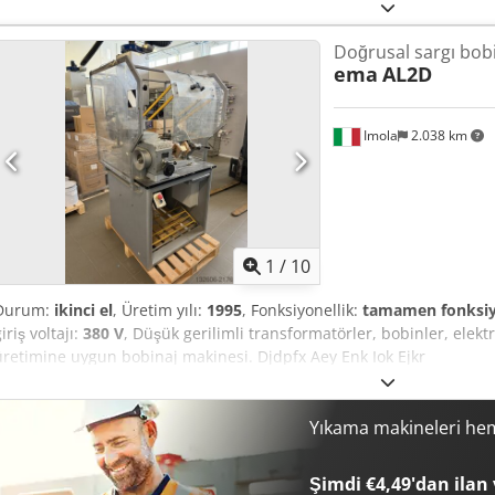
Doğrusal sargı bob
ema
AL2D
Imola
2.038 km
1
/
10
Durum:
ikinci el
, Üretim yılı:
1995
, Fonksiyonellik:
tamamen fonksiy
iriş voltajı:
380 V
, Düşük gerilimli transformatörler, bobinler, elektr
üretimine uygun bobinaj makinesi. Djdpfx Aey Enk Iok Ejkr
Yıkama makineleri he
Şimdi €4,49'dan ilan 