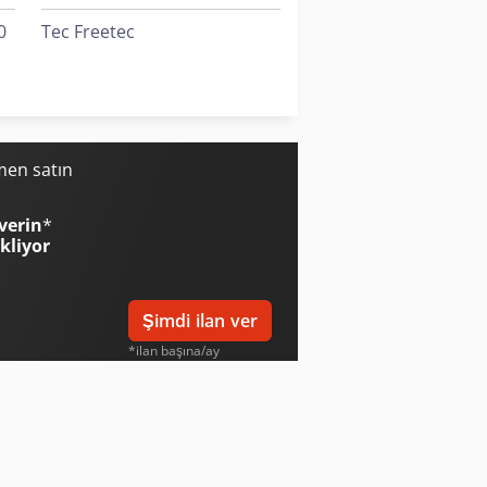
0
Tec Freetec
Tec Rotec
Yeong Chin Machinery Industries Co. Ltd. (Ycm) Nfx400A
men satın
verin
*
ekliyor
Şimdi ilan ver
*ilan başına/ay