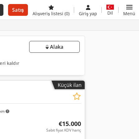
Satış
Dil
Alışveriş listesi
(0)
Giriş yap
Menü
Alaka
eri kaldır
Küçük ilan
 km
€15.000
Sabit fiyat KDV hariç