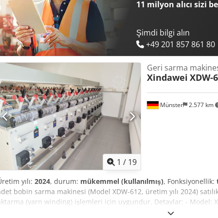
11 milyon alıcı
sizi b
Şimdi bilgi alın
+49 201 857 861 80
Geri sarma makine
Xindawei
XDW-6
Münster
2.577 km
1
/
19
Üretim yılı:
2024
, durum:
mükemmel (kullanılmış)
, Fonksiyonellik:
adet bobin sarma makinesi (Model XDW-612, üretim yılı 2024) satılıkt
aktarma (yarn winding) işlemleri için uygundur. Detaylar: - Model: X
makinede 12 bobin istasyonu - İplik ve tekstil işleme için çok uygu