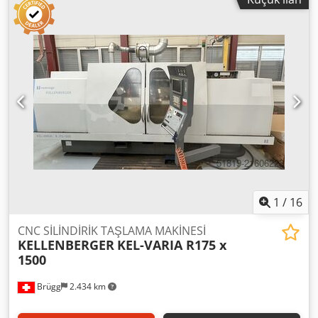
artış -X ekseninde (çap ile ilgili) mm 0,001 -Z ekseninde mm
0,005 Masa döndürme ° +6/-4 Taşlama taşı mesnedi ° +/-
30 dönebilir İş parçası mesnedi ° 90 döndürme Dsdpfspy A
Iuex Ahpock Taşlama taşı mesnedi motoru kW 11 Çalışma
kafası motoru kW 2,5 Motorların toplam gücü kW 15 Lastik
basıncı kPa 0,6 Makinenin ağırlığı kg cca 8000
1
/
16
CNC SİLİNDİRİK TAŞLAMA MAKİNESİ
KELLENBERGER
KEL-VARIA R175 x
1500
Brügg
2.434 km