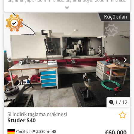
taşlama çapı: 400 mm Maks. taşlama boyu: 2000 mm Maks.
iş parçası ağırlığı: 300 kg Dcsdpfxjzbh Azo Ahpek Üretim
yılı: 1982
Küçük ilan
1
/
12
Silindirik taşlama makinesi
Studer
S40
€60.000
Pforzheim
2.380 km