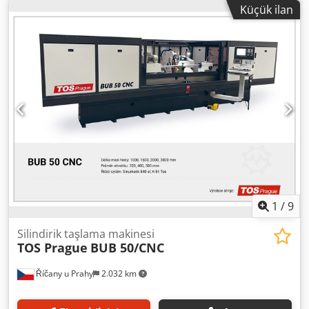
Kontrol sistemi FANUC Çevresel hız 140 m/sn Taş boyutu
spindle head - Swivel angle display for upper table - Partial
Küçük ilan
CBN 400 x 5 mm Mil gücü 24 kW Makine ağırlığı yaklaşık 11
enclosure in X as well as custom requirements
ton Quickpoint 5002/10 CNC dış silindirik taşlama
makinesi, üretim yılı 2000 - Düzenli bakım yapılmıştır -
Dökümantasyon mevcuttur Özel aksesuarlar: - KSS ünitesi
Junker novotecnic - Emme üniteleri 2x LTA II R/H - Hyfra
geri soğutucu - 4 taşlama taşı ham maddesi - Izgaralı yağ
banyosu *Feragatname: Tüm bilgiler bağlayıcı değildir ve
eksik veya farklı olabilir. Değişiklik hakkı saklıdır. Bilgilerin
doğruluğu veya eksiksizliği için herhangi bir sorumluluk
kabul edilmez. Tarafımızca sağlanan verilerin açıklanması
veya üçüncü kişilerle paylaşılması, yazılı açık onayımız
olmaksızın yasaktır.
1
/
9
Silindirik taşlama makinesi
TOS Prague
BUB 50/CNC
Říčany u Prahy
2.032 km