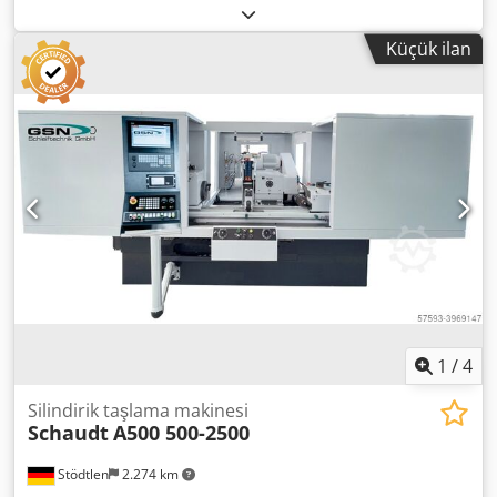
mm Merkez yüksekliği: 150 mm İş parçası ağırlığı: 200 kg
disk devir kademesi (kademesiz): 2 alan - Taşıyıcı disk devir
(isteğe bağlı olarak daha fazla mümkündür) Serbestçe
sayısı: 18 - 112, 90 - 560 d/dak Tahrik: - Makinenin toplam
Küçük ilan
seçilebilen diğer seçenekler: - Siemens Sinumerik One
güç ihtiyacı: 16 kVA Makine boyutları: - Makine alan
veya Fanuc 0iTF-Plus kontrol sistemine sahip tamamen
ihtiyacı, taşmalar dahil: Uzunluk: 7.260 mm / Genişlik:
yeni kontrol kabini - GSN kullanıcı arayüzü üzerinden hızlı
2.570 mm - Makine ağırlığı, standart aksesuarlarla birlikte:
kurulum Dcjdpfxsfg Ta Uo Ahpsk - Diatronic ölçüm cihazı -
6,5 t Satışa geniş aksesuar yelpazesi dahildir. Teknik
B ekseni serbestçe konumlandırılabilir - İkinci dış taşlama
bilgiler ve donanım açısından eksiksizlik ve doğruluk
taşı - İç taşlama ünitesi - orta yükseklik - Elmas form
garantisi verilmez. Ara satış hakkı saklıdır.
silindiri için pansuman mili - Balans ve taşlama sensörleri -
Punta hidrolik sıkma / açma - Autom. Siemens kapı
sürücüsü - 19" / 22" ekran - Uzaktan bakım - İğneli
nozullara dönüşüm - uygun soğutma sıvısı / egzoz sistemi -
otomasyon hazırlığı - ve çok daha fazlası Mevcut stok
makinenizi de revize edebiliriz! Schaudt / Studer /
Kellenberger / Bahmüller / Voumard / Overbeck / Fortuna /
Tacchella ve çok daha fazlası.
1
/
4
Silindirik taşlama makinesi
Schaudt
A500 500-2500
Stödtlen
2.274 km