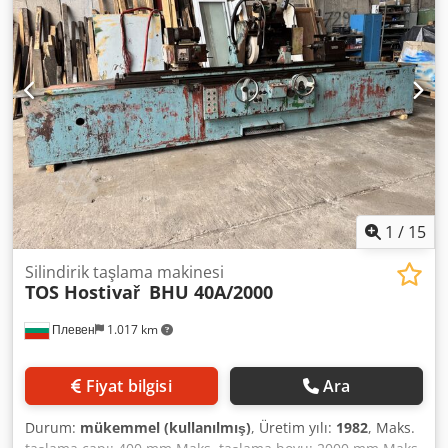
1
/
15
Silindirik taşlama makinesi
TOS Hostivař
BHU 40A/2000
Плевен
1.017 km
Fiyat bilgisi
Ara
Durum:
mükemmel (kullanılmış)
, Üretim yılı:
1982
, Maks.