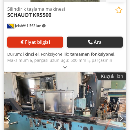
Silindirik taşlama makinesi
SCHAUDT
KRS500
Jelah
1.563 km
Fiyat bilgisi
Ara
Durum:
ikinci el
, Fonksiyonellik:
tamamen fonksiyonel
,
Maksimum iş parçası uzunluğu: 500 mm İş parçasının
uzunluğu min. yaklaşık: 5 mm İş parçasının uzunluğu b.
Daldırma taşlama max.: 50 mm Maksimum. sabit
Küçük ilan
dayanaklar olmadan taşlama çapı: 100 mm Maksimum çap:
240 mm iş parçası Döner: 90° Taşlama mili kızağı
min./maks. Döner: 30° min./maks. 300 mm hızlı ayarlama
dahil enine hareket: 100 mm: Dönme sonrasında diskin
çapı 1. derece: 320 - 400 mm 2. derece: 260 - 320 mm
Maksimum. merkezler arası iş parçası ağırlığı: 60 kg
Maksimum. aynadaki iş parçası ağırlığı: 20 kg Maksimum.
ön plakadaki iş parçası ağırlığı: 20 kg 8 iş parçası mili hızı:
45 - 500 dev/dak min./maks. Döner: 12° min./maks.