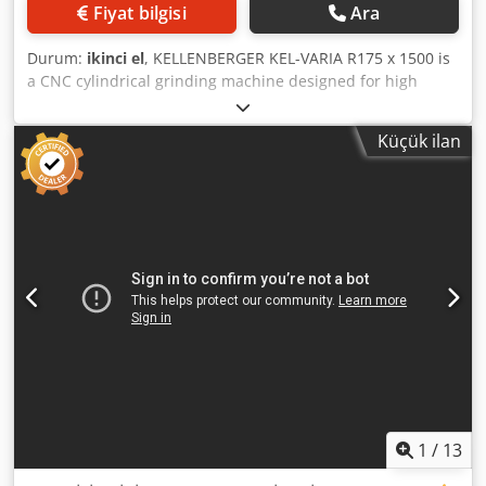
Fiyat bilgisi
Ara
Durum:
ikinci el
, KELLENBERGER KEL-VARIA R175 x 1500 is
a CNC cylindrical grinding machine designed for high
precision, maximum accuracy, and reliable operation.
Specifications: centre height 175 mm, centre distance 1500
Küçük ilan
mm, Z-axis travel 1650 mm, maximum workpiece weight
150 kg; grinding wheels Ø500×80 mm (bore 203 mm) or
Ø400×63 mm (bore 127 mm); grinding spindle travel max.
320 mm. Technical data: infinitely variable grinding wheel
speed 1000–2150 rpm (peripheral speed 45 m/s); feed rate
7500 mm/min; workhead swivels -10/+100° with 8–800
rpm; permissible load 160 Nm; grinding spindle motor 7.5
kW, workhead motor 2 kW; connection 3×400 V 50 Hz; rapid
traverse 15 m/min; weight approx. 6000 kg; dimensions
4700×2300×2000 mm; compressed air 6 bar. Equipment:
coolant system, paper band filter, MARPOSS touch probe,
set of grinding wheels, live centre, set of centres, set of
drivers, set of gap gauges, work lamp, 2 tool cabinets,
tailstock with fine adjustment, coolant/mist extraction,
1
/
13
collet chuck. Achieves tight t Dcedpfoyxn Itsx Ahpek