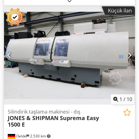
Kısmen yenilenmiş, geometrisi kontrol edilmiş (tolerans
Küçük ilan
dahilinde) TEKNİK BİLGİLER Tepe yüksekliği: 125 mm
Taşlama çapı: 250 mm Taşlama uzunluğu: 750 mm Mil
gücü: 3 kW Taşlama mili kafası Devir aralığı: 1500–2420
d/dk Taşlama taş ölçüsü: ø 400x50x127 mm İş parçası mili
kafası Devir aralığı (kademesiz): 25–450 d/dk
Döndürülebilir: 90° Mil koniği: MK 5 Dodpfx Ahsid
Sqwopjck Karşı punta Pinol yuvası: MK 3 Tabla ilerlemesi
(kademesiz): 100–6000 mm/dk Maks. eğim: 10°
DONANIM/AKSESUARLAR  Karşı punta ince yan ayarlı 
Soğutma sıvısı sistemi  Sıçrama koruması  1 adet elmas
taşlı flanş  2 ek flanş  çeşitli kurulum elemanları
1
/
10
Silindirik taşlama makinesi - dış
JONES & SHIPMAN
Suprema Easy
1500 E
Oelde
2.530 km