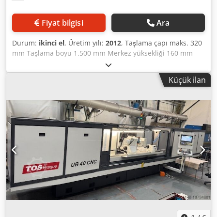
Fiyat bilgisi
Ara
Durum:
ikinci el
, Üretim yılı:
2012
, Taşlama çapı maks. 320
mm Taşlama boyu 1.500 mm Merkez yüksekliği 160 mm
Kontrol ünitesi Touch Jones & Shipman Maksimum punta
arası iş parçası ağırlığı 100 kg Z ekseni hareket mesafesi
Küçük ilan
1.645 mm İlerleme hızı m/dak Salınım +5 / -5 °
Dodpstqmrpefx Ahpock X ekseni hareket mesafesi 260 mm
İlerleme hızı - 6 m/dak Taşlama mil motoru 7,5 kW Kesme
hızı 45 m/s Taşlama taşı Ø x genişlik x delik 450 x 50 x
203,2 mm Salınım aralığı -15 / +90 ° Devir aralığı 0 - 660
devir/dak Tork 27 Nm Kuyruk konik MK 3 Makine ağırlığı ca.
8,5 t Alan ihtiyacı ca. 5,5 x 2,5 x 2,0 m Silindirik Taşlama
Makinesi – Dış JONES & SHIPMAN - Suprema Easy 1500 E -
Yedek taşlama taşı flanşı - Çok taneli elmas (çevresel ve yan
düzeltme için, 10 mm, 1 karat) - Mikrometrik ayarlı karşı
punta (maks. ayar mesafesi +-0,05 mm) - Pnömatik pinol
geri çekme - İki çeneli punta yatağı (8-75 mm arası)