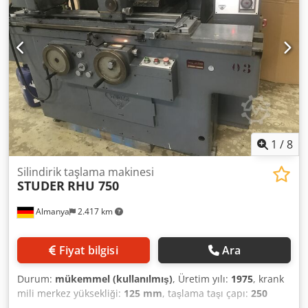
22 kVA Makine ağırlığı yaklaşık 7000 kg Soğutma sistemi:
una Aksesuarlar:
1
/
8
Silindirik taşlama makinesi
STUDER
RHU 750
Almanya
2.417 km
Fiyat bilgisi
Ara
Durum:
mükemmel (kullanılmış)
, Üretim yılı:
1975
, krank
mili merkez yüksekliği:
125 mm
, taşlama taşı çapı:
250
mm
, Üretim yılı tahmini olup, 70'li yıllardan kalmadır.