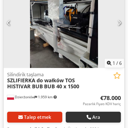
ve yeni elektrik tesisatı takıldı, komple yeniden boyama
yapıldı ve en yüksek hassasiyet için geometrik ayarlamalar
yapıldı. Dcedpfx Ajwqlykehpsk - Siemens servo motoru, dış
ve iç yüzey taşlama için frekans invertörleri ve dijital ölçüm
sistemi (Fagor) ile donatılmıştır. - İç yüzey taşlama aparatı
dahildir. - Makinenin durumu, yeni bir makineyle
karşılaştırılabilir. - Hemen kullanıma hazırdır. - Geniş bir
aksesuar yelpazesi mevcuttur. - Çalışır durumda gösterim
ve deneme sürüşü her zaman mümkündür. Mevcutluk:
Hemen! Opsiyon 1000U: Revizyon sürecinde.
1
/
6
Si̇li̇ndi̇ri̇k taşlama
SZLIFIERKA do wałków TOS
HISTIVAR BUB
BUB 40 x 1500
€78.000
Dzierżoniów
1.959 km
Pazarlık Fiyatı KDV hariç
Talep etmek
Ara