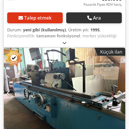
Pazarlık Fiyatı KDV hariç
Talep etmek
Ara
Durum:
yeni gibi (kullanılmış)
, Üretim yılı:
1995
,
Fonksiyonellik:
tamamen fonksiyonel
, merkez yüksekliği:
225 mm
, iş parçası ağırlığı (maks.):
100 kg
, taşlama
uzunluğu:
1.600 mm
, CNC cylindrical grinding machine
Küçük ilan
STUDER S40, year of manufacture 1995. The machine is in
good used condition. Technical specifications: • Control:
Fanuc Series 16-GC • Required space approx. (H x L x W):
250 cm / 650 cm / 320 cm Axes: • Distance between
centers: 1,600 mm • Center height: 225 mm • 4 axes (X, Z,
B, C) • Max. workpiece weight approx.: 100 kg Equipment: •
2 grinding wheels + 1 internal grinding wheel (selectable
via control) • Face, plunge, internal, and cylindrical
grinding • Magnetic chuck, three-jaw chuck, collets,
between-centers grinding • Automatic dressing device
Dcsdpfxjt N Ivcj Ahpjk • Steady rest • Resolution: 0.0001
mm • Polygon grinding • Static balancing unit • Grinding
wheels available in corundum, diamond, and CBN • Cycle