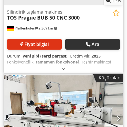
1
/
6
Silindirik taşlama makinesi
TOS Prague
BUB 50 CNC 3000
Pfaffenhofen
2.369 km
Fiyat bilgisi
Ara
Durum:
yeni gibi (sergi parçası)
, Üretim yılı:
2025
,
Fonksiyonellik:
tamamen fonksiyonel
, Teşhir makinesi
BUB 50/3000 CNC Kontrol ünitesi: Siemens One Dijital
eksen tahrikleri Kapsamlı kullanıcı yazılımı dahil X/Z ekseni
Küçük ilan
için elektronik el çarkı dahil Tepe yüksekliği: 400 mm Punta
mesafesi: 3000 mm Tepe arası maksimum iş parçası
ağırlığı: 500 kg Z ekseni boyuna hareket: 3250 mm X ekseni
pozisyonlama hassasiyeti: 0,001 mm İş mili bağlama: MK 5
Arka punta bağlama: MK 5 Tahrik gücü: - Taşlama mili: 11
kW - İş parçası mili: 2,5 kW - Toplam kurulu güç: 22 kW
Makine tam kapalı gövdeyle Emiş sistemi için hazırlık dahil
Ayrı ekran, temas kontrolü, otomatik balanslama ve