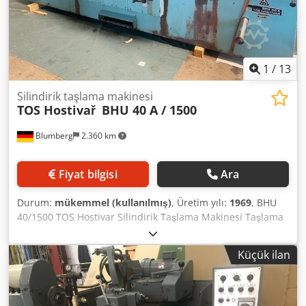
Boylamasına hareket: 2 - 500 mm Dsdpfxowhp D Us
Ahpeck Masa hareketi sürekli: 0,5 - 5 m/dak El çarkı
beslemesi: 2 ve 20/dev
1
/
13
Silindirik taşlama makinesi
TOS Hostivař
BHU 40 A / 1500
Blumberg
2.360 km
Fiyat bilgisi
Ara
Durum:
mükemmel (kullanılmış)
, Üretim yılı:
1969
, BHU
40/1500 TOS Hostivar Silindirik Taşlama Makinesi Taşlama
çapı: 400 mm Taşlama uzunluğu: 1500 mm İş parçasının
maksimum ağırlığı: 300 kg Taşlama taşı: 600 x 150 mm
Küçük ilan
Tablanın boyuna hareketi - x ekseni: 1 - 1790 mm Taşlama
kafası döndürülebilir +/- 45° Tablanın döndürülmesi +/- 5°
Mil koniği: Morse 5 Dcsdpezg H E Rsfx Ahpok Taşlama mili
maksimum devir: 1240 d/d / 2100 d/d Toplam güç ihtiyacı: