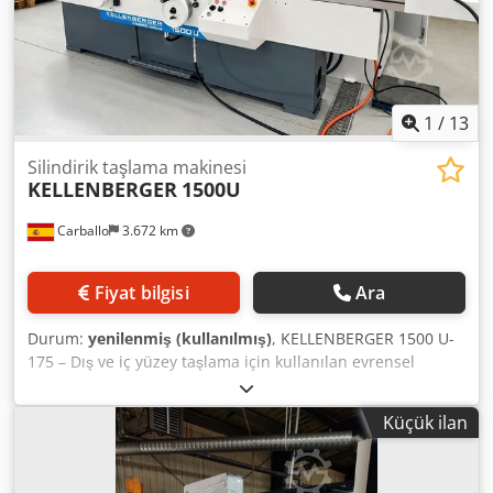
Gap/Crash Control dahil. 1 taşlama taşı: 508 x 80 x 203,2
mm Hemen teslim. İsteğe bağlı olarak çeşitli filtre üniteleri
mevcuttur. Dcodpfx Asv N D Hbshpsk
1
/
13
Silindirik taşlama makinesi
KELLENBERGER
1500U
Carballo
3.672 km
Fiyat bilgisi
Ara
Durum:
yenilenmiş (kullanılmış)
, KELLENBERGER 1500 U-
175 – Dış ve iç yüzey taşlama için kullanılan evrensel
dairesel taşlama makinesi - Merkezler arası mesafe: 1.500
mm - Merkezler arası yükseklik: 175 mm - Tamamen revize
Küçük ilan
edildi (Modernizasyon yapıldı) – Makine tamamen
sökülerek, parça parça yeniden monte edildi. Yatak yolları
gözden geçirildi, yataklar yenilendi, yeni bir kontrol paneli