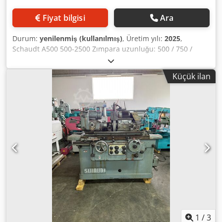
Fiyat bilgisi
Ara
Durum:
yenilenmiş (kullanılmış)
, Üretim yılı:
2025
,
Schaudt A500 500-2500 Zımpara uzunluğu: 500 / 750 /
1.000 / 1.500 / 2.000 / 2.500 mm Merkez yüksekliği: 150 mm
/ 180 mm / 225 mm İş parçası ağırlığı: 300 kg / 500 kg
Küçük ilan
Serbestçe seçilebilen diğer seçenekler: - PLC-Basic ve
panel ile tamamen yeni kontrol kabini - DUO-Control
(döngü kontrollü) dahil vidalı millere dönüştürme Dcjdpfx
Asd Hfd Nohpsk - 10/15/30/50 iş parçası için "İş parçası
hafızası" - Duo-Control için mini kumanda el cihazı - X- ve
Z-ekseninde cam ölçeği - Taşlama sensör sistemi - Frekans
dönüştürücü harici taşlama mili - Döner iç taşlama ünitesi
- Frekans dönüştürücü iç taşlama mili - Su sıçraması için
kısmi veya tam muhafaza ile birlikte CE işareti - Uzaktan
bakım - Uygun soğutma sıvısı / egzoz sistemi - taşlama
tekerleği flanşı / değiştirme kolu - ve çok daha fazlası
Mevcut stok makinenizi de revize edebiliriz! Schaudt /
Studer / Kellenberger / Bahmüller / Voumard / Overbeck /
Fortuna / Tacchella vb.
1
/
3