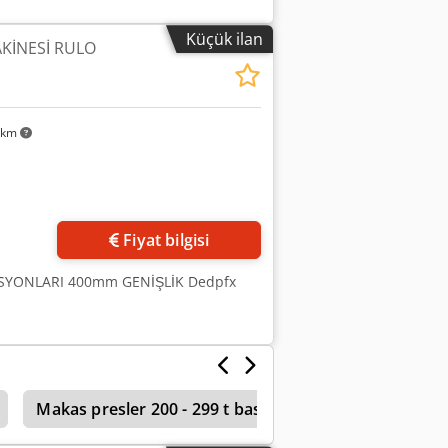
stere Makine boyutları Yaklaşık 2860 ×
0 V, 50 Hz, 3 fazlı* Kompakt makine
Küçük ilan
KİNESİ RULO
yağmur suyu sistemi üreticileri; sac
leri; küçük ve orta ölçekli üretim
Dkedozrnxcepfx Ahljr Ardından, gerekli
 km
in
Fiyat bilgisi
STASYONLARI 400mm GENİŞLİK Dedpfx
Makas presler 200 - 299 t basınç
Schlebach Spa