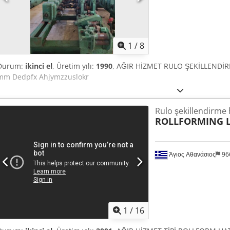
1
/
8
Durum:
ikinci el
, Üretim yılı:
1990
, AĞIR HİZMET RULO ŞEKİLLENDİR
mm Dedpfx Ahjymzzuslokr
Rulo şekillendirme 
ROLLFORMING L
Άγιος Αθανάσιος
96
1
/
16