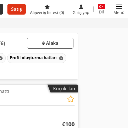
Satış
Dil
Alışveriş listesi
(0)
Giriş yap
Menü
76)
Alaka
Profil oluşturma hatları
Küçük ilan
hattı
€100