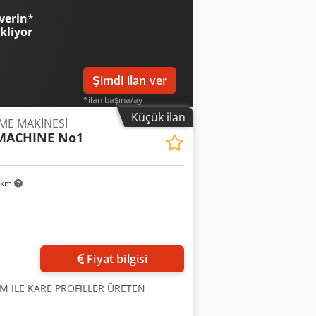
bir bileşeni manuel olarak tanımlamak
antı tipi dikkate alınarak belirli bir
verin
*
 üretim kiti alırlar. Otomatik Delme
r için uygundur: dikdörtgen metal iniş
ekliyor
elme işlemleri, haddeleme işlemiyle
niş borusu bileşenleri; çatı
ar kontrollü üretim Otomatik profil
iş metal profiller. Kompakt boyutu ve
uğu Azaltılmış malzeme kaybı Hızlı
a ihtiyaç duyulmayan küçük atölyeler,
Şimdi ilan ver
 manuel işçilik Profil tanımlaması
ı Bitmiş profil, müşterinin çizimine,
 şunları içerir: Tek profilli
gerekli bitmiş ürün için yapılandırılmış
*ilan başına/ay
ofil işaretleme Servo delme Hidrolik
tedarik edilir. Temel üretim süreci
Küçük ilan
ME MAKİNESİ
Bilgisayar kontrol sistemi Üretim
le kesme Ana avantajları Kompakt ve
MACHINE No1
Kaplanmış sac çelikten doğrudan üretim
malzeme deformasyonu ile aşamalı
m Küçük partili ve düzenli üretim için
 km
azır iniş borularına olan bağımlılığın
e Standart yapılandırma, yaklaşık 0,4–
aya varılan yapılandırmaya bağlı olarak
 polimer kaplı sac çelik; teknik onaydan
pmanı tasarlanmadan önce kesin malzeme
Fiyat bilgisi
likler: Makine türü Taşınabilir profil
niş borusu Profil boyutları Müşteri
IM İLE KARE PROFİLLER ÜRETEN
aklaşık 0,4–0,5 mm Şekillendirme hızı
lı tahrik Yardımcı şekillendirme