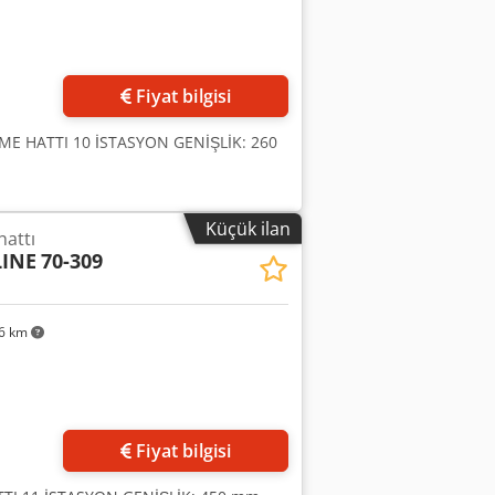
Fiyat bilgisi
ME HATTI 10 İSTASYON GENİŞLİK: 260
Küçük ilan
hattı
INE
70-309
6 km
Fiyat bilgisi