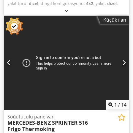
yakıt türü:
dizel
, dingil konfigürasyonu:
4x2
, yakıt:
dizel
,
vites türü:
mekanik
, süspansiyon:
çelik
, toplam uzunluk:
5.998 mm
, toplam genişlik:
2.050 mm
, Üretim yılı:
2026
,
Küçük ilan
PEUGEOT BOXER 2.2 BlueHDi 140, İZOTERMİK
FRIGORİFERİK KASA, FRİJİFERİK GRUP VE ATP BELGESİ
(geçerlilik tarihi: 07/2027) - KM: 206956 - Motor Hacmi:
2179 cc - Güç: 103 kW - Beygir Gücü: 140 - EURO 6D -
SADECE YOL KULLANIMI İÇİN - İç Uzunluk: 3370 mm - İç
Yükseklik: 1800 mm - İç Genişlik: 1750 mm - ABS - KLİMA -
ELEKTRİKLİ CAMLAR - MANUEL ŞANZIMAN - KABİN İÇİ
KOLTUK SAYISI: 3 - ELEKTRİKLİ AYNALAR - ELEKTRİKLİ
CAMLAR - BİLGİ İÇİN FRANCESCO: 3356514297 Dcodpezr E
Uhsfx Apysk
1
/
14
Soğutuculu panelvan
MERCEDES-BENZ
SPRINTER 516
Frigo Thermoking