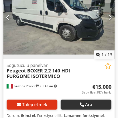
1
/
13
Soğutuculu panelvan
Peugeot
BOXER 2.2 140 HDI
FURGONE ISOTERMICO
€15.000
Grazioli Propito
2.139 km
Sabit fiyat KDV hariç
Talep etmek
Ara
Durum:
ikinci el
, Fonksiyonellik:
tamamen fonksiyonel
,