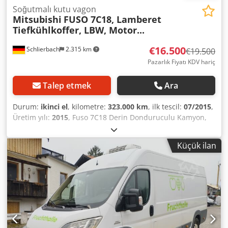
Soğutmalı kutu vagon
Mitsubishi
FUSO 7C18, Lamberet
Tiefkühlkoffer, LBW, Motor...
€16.500
Schlierbach
2.315 km
€19.500
Pazarlık Fiyatı KDV hariç
Talep etmek
Ara
Durum:
ikinci el
, kilometre:
323.000 km
, ilk tescil:
07/2015
,
Üretim yılı:
2015
, Fuso 7C18 Derin Donduruculu Kamyon,
Carrier Supra 750 Soğutma Ünitesi, Lamberet Kasa ve LBW
• EURO 6 Egzoz Normu • Hız Sabitleyici • Yaprak/Yaprak
Küçük ilan
Süspansiyonlu • Otomatik Şanzıman • ABS • ASR / Devre
Dışı Bırakılabilir • Hava Yastığı • Klima • Merkezi Kilitleme •
Yolcu Koltuğu İçin Çiftli Koltuk (3 Kişilik) • Elektrikli Camlar •
Sis Farları • Farların Yüksekliğini Ayarlama • Geri Görüş
Kamerası • Lastik Boyutu: 205/75 R17.5 • 7.490 kg Toplam
Ağırlık • Boş Ağırlık: 5.200 kg • Yük Kapasitesi: 2.300 kg!
LAMBERET Derin Donduruculu Kasa: • 12 Paletlik Alan •
Yumuşak Duvar, 3 Parçalı; Boyunca Kaydırılabilir • Soğuk