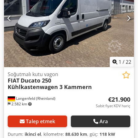
güç veren akü, Soğutmalı kamyon, Yükleme platformu,
Klima, Yan kapı, Gün/gece, Euro6, Spoiler, Navigasyon,
Kamera! Lastik tipi: Dört mevsim lastik Dodezmflvjpfx
Apysck = Ek Bilgiler = Genel bilgiler Kapı sayısı: 1 Plaka:
KLEYN1 Aks konfigürasyonu Lastik ölçüsü: 225/65R16
Frenler: Disk frenler Aks 1: Lastik diş derinliği sol: 4 mm;
Lastik diş derinliği sağ: 4 mm; Süspansiyon: Helisel yaylı
süspansiyon Aks 2: Lastik diş derinliği sol: 8 mm; Lastik diş
derinliği sağ: 8 mm; Süspansiyon: Hava süspansiyonu
Ağırlıklar Boş ağırlık: 2.880 kg Yük kapasitesi: 620 kg
1
/
22
Toplam ağırlık: 3.500 kg Fonksiyonel Yükleme platformu:
B.A.R., Arka kapak, 750 kg Yükleme alanının yüksekliği: 80
Soğutmalı kutu vagon
cm Soğutma motoru: motorla çalışan Durum Teknik
FIAT
Ducato 250
durum: iyi Görsel durum: iyi Hasarlar: yok Anahtar sayısı: 2
Kühlkastenwagen 3 Kammern
Mali bilgiler Kiralama fiyatı: Ayda 480 € (kargo aracı, 72 ay);
Daha fazla bilgi ve koşullar için lütfen bilgi alın.
€21.900
Langenfeld (Rheinland)
2.582 km
Sabit fiyat KDV hariç
Talep etmek
Ara
Durum:
ikinci el
, kilometre:
88.630 km
, güç:
118 kW