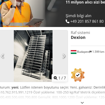
11 milyon alıcı
sizi b
Şimdi bilgi alın
+49 201 857 861 80
Raf sistemi
Dexion
Budapest
1.599 km
1
/
7
Durum:
yeni
, Lütfen istenen boyutunu seçin: Yeni, galvaniz: Derinli
610,762,915,991,1219 Özel yükleme: 100-250 kg/Raf Metrik ölçekleme:
300,400,500,600,700,800 Genişlik: 800,1000,1200 Özel yükleme: 120-
galvanizli 2 m, 2.5 m, 3 m, 4 m Dcjdpfx Ahsduz Sqeajk Kullanılan,