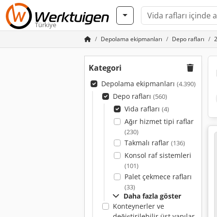
Türkiye
Depolama ekipmanları
Depo rafları
2
Kategori
Depolama ekipmanları
(4.390)
Depo rafları
(560)
Vida rafları
(4)
Ağır hizmet tipi raflar
(230)
Takmalı raflar
(136)
Konsol raf sistemleri
(101)
Palet çekmece rafları
(33)
Daha fazla göster
Konteynerler ve
değiştirilebilir üst yapılar