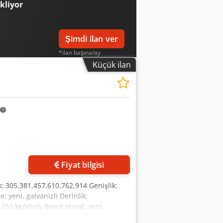
ekliyor
Şimdi ilan ver
*ilan başına/ay
Küçük ilan
Fiyat bilgisi
k: 305,381,457,610,762,914 Genişlik:
 yeni, galvanizli Derinlik:
250 kg/shelv Boyut stand: yeni,
 RAL 7042: 610 * 915 mm Daha büyük