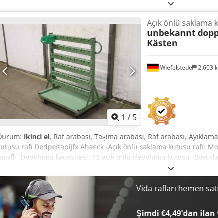
Açık önlü saklama k
unbekannt
dopp
Kästen
Wiefelstede
2.603 
1
/
5
Durum:
ikinci el
, Raf arabası, Taşıma arabası, Raf arabası, Ayıklam
kutusu rafı Dedpeitapijfx Ahaeck -Açık önlü saklama kutusu rafı: Mob
taraflı -Depolama kapasitesi: 72 açık önlü depolama kutusu -Boyutl
Vida rafları hemen sat
Şimdi €4,49'dan ilan 