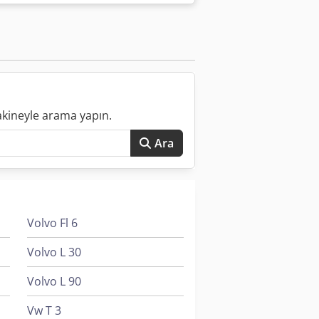
. Biz yeniden kav alma, satış, raf
r vb konsol.
akineyle arama yapın.
Ara
Volvo Fl 6
Volvo L 30
Volvo L 90
Vw T 3