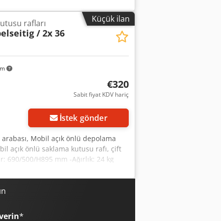
Küçük ilan
utusu rafları
elseitig / 2x 36
km
€320
Sabit fiyat KDV hariç
İstek gönder
a arabası, Mobil açık önlü depolama
il açık önlü saklama kutusu rafı, çift
ar: 690/500/H895 mm -Ağırlık: 24 kg
ın
verin
*