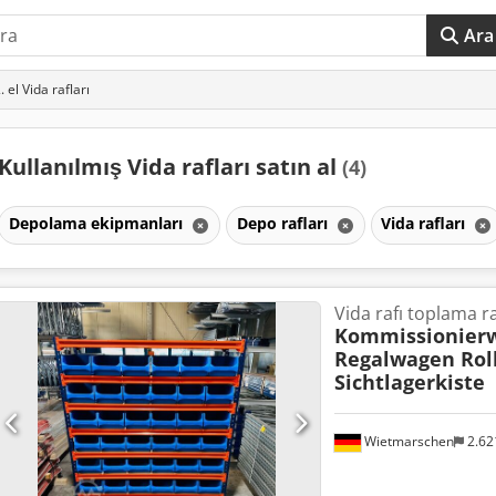
Ara
. el Vida rafları
Kullanılmış Vida rafları satın al
(4)
Depolama ekipmanları
Depo rafları
Vida rafları
Vida rafı toplama ra
Kommissionier
Regalwagen Rol
Sichtlagerkiste
Wietmarschen
2.62