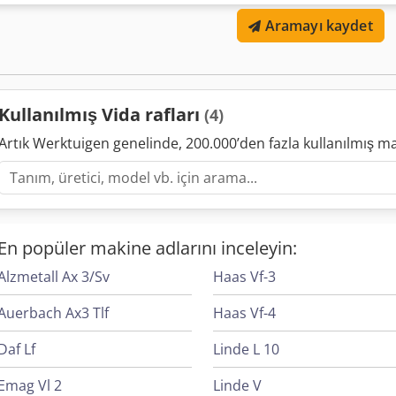
alımları için bir indirim sunuyoruz. Fiyatımız taşıma maliyeti için sor
Aramayı kaydet
montaj ile ilgileniyor. Burada sen-ebilmek bulmak Palet raflar, rafla
Kullanılmış Vida rafları
(4)
Artık Werktuigen genelinde, 200.000’den fazla kullanılmış m
En popüler makine adlarını inceleyin:
Alzmetall Ax 3/Sv
Haas Vf-3
Auerbach Ax3 Tlf
Haas Vf-4
Daf Lf
Linde L 10
Emag Vl 2
Linde V