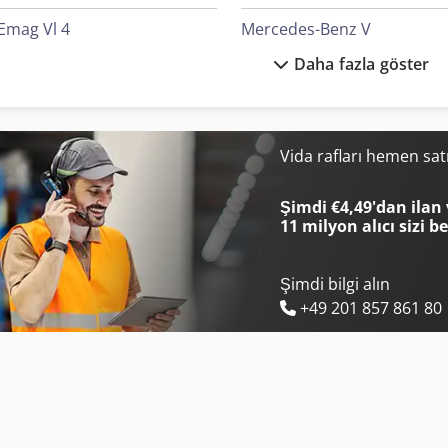
Emag Vl 4
Mercedes-Benz V
Daha fazla göster
Emag Vlc 250
Scherer Feinbau Vdz 220 / 
Haas Tl-1
Tec Rotec
Haas Tl-2
Volvo A 25
Vida rafları hemen sat
Haas Vf-2
Volvo Fh 400
Şimdi €4,49'dan ilan 
11 milyon alıcı
sizi b
Şimdi bilgi alın
+49 201 857 861 80