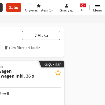
Satış
Dil
Alışveriş listesi
(0)
Giriş yap
Menü
Alaka
Tüm filtreleri kaldır
Küçük ilan
fı
wagen
lwagen
inkl. 36 x
1 km