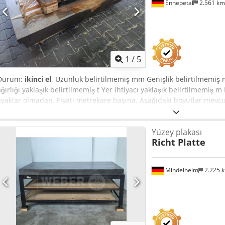
Ennepetal
2.561 k
1
/
5
Durum:
ikinci el
, Uzunluk belirtilmemiş mm Genişlik belirtilmemiş
ağırlığı yaklaşık belirtilmemiş t Yer ihtiyacı yaklaşık belirtilmemiş m
ayaklar olmadan. Fiyatı metrekare başına. Aşağıdaki boyutlar mev
(2 adet) 1000 x 800 mm 600 x 500 mm 400 x 300 mm 210 x 130 mm 
olan yuvarlak plaka.
Yüzey plakası
Richt Platte
Mindelheim
2.225 