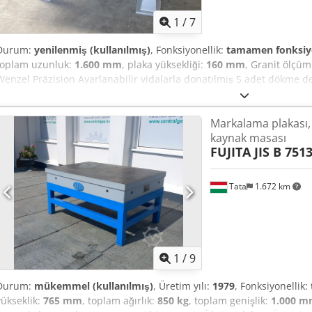
1
/
7
Durum:
yenilenmiş (kullanılmış)
, Fonksiyonellik:
tamamen fonksiy
toplam uzunluk:
1.600 mm
, plaka yüksekliği:
160 mm
, Granit ölçü
Wenzel Präzision Ayarlanabilir vidalarla donatılmış 5 adet dökme de
ölçüm plakası Oelze/Aschaffenburg tarafından yenilenir. Bu sayede 
protokolü ile birlikte fabrika onay belgesi teslim edilecektir. Fiyat, K
Markalama plakası, 
Ek ücret karşılığında Kalite 00 de mümkündür. Cjdpfszmf H Hjx Ai Sjr
kaynak masası
Nakliye ücreti talep üzerine belirtilir (lütfen posta kodunu belirt
FUJITA JIS B 751
14. maddesi anlamında işletmelere satış yapılır.
Tata
1.672 km
1
/
9
Durum:
mükemmel (kullanılmış)
, Üretim yılı:
1979
, Fonksiyonellik:
yükseklik:
765 mm
, toplam ağırlık:
850 kg
, toplam genişlik:
1.000 