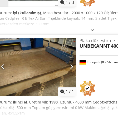
1
/
3
Durum:
iyi (kullanılmış)
, Masa boyutları: 2000 x 1000 x 120 Ölçüler: 
ton Csdpfezi R E Tex Ai Sorf T şeklinde kaynak: 14 mm, 3 adet T şek
Merkezden merkeze 350 mm
Plaka düzleştirme
UNBEKANNT
40
Ennepetal
2.561 k
Daha fazla fotoğraf
istey
1
/
1
Durum:
ikinci el
, Üretim yılı:
1990
, Uzunluk 4000 mm Cedpfxeftfchs
yüksekliği 500 mm Toplam güç gereksinimi 0 kW Makine ağırlığı yakla
alan. 4x1,5x1m