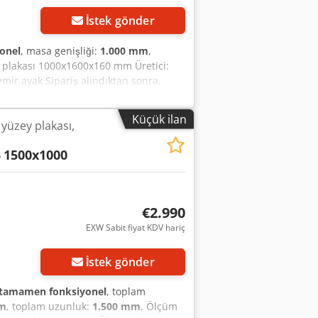
İstek gönder
onel
, masa genişliği:
1.000 mm
,
m plakası 1000x1600x160 mm Üretici:
mir ayak Sipariş alındıktan sonra,
ölçüm plakası sıfır gibidir. Ölçüm
alite 0'a göre yenileme için geçerlidir.
Küçük ilan
yüzey plakası,
f Teslimat 3 hafta içinde yapılır.
iniz). Sadece Alman Medeni Kanunu'nun
3
1500x1000
€2.990
EXW Sabit fiyat KDV hariç
İstek gönder
tamamen fonksiyonel
, toplam
mm
, toplam uzunluk:
1.500 mm
, Ölçüm