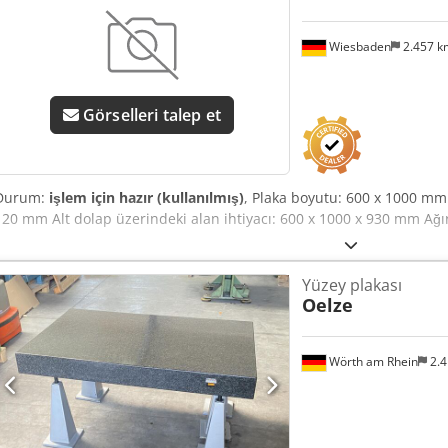
Wiesbaden
2.457 
Görselleri talep et
Durum:
işlem için hazır (kullanılmış)
, Plaka boyutu: 600 x 1000 mm 
120 mm Alt dolap üzerindeki alan ihtiyacı: 600 x 1000 x 930 mm Ağır
Yüzey plakası
Oelze
Wörth am Rhein
2.4