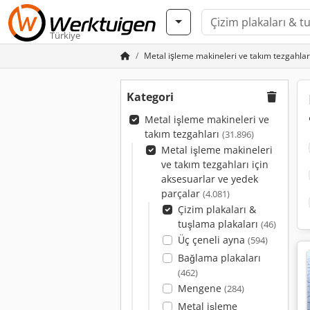
Türkiye
Metal işleme makineleri ve takım tezgahlar
Kategori
Metal işleme makineleri ve
takım tezgahları
(31.896)
Metal işleme makineleri
ve takım tezgahları için
aksesuarlar ve yedek
parçalar
(4.081)
Çizim plakaları &
tuşlama plakaları
(46)
Üç çeneli ayna
(594)
Bağlama plakaları
(462)
Mengene
(284)
Metal işleme