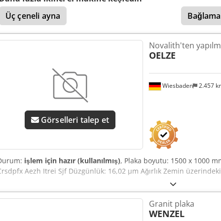
Üç çeneli ayna
Bağlama 
Novalith'ten yapılmı
OELZE
Wiesbaden
2.457 
Görselleri talep et
Durum:
işlem için hazır (kullanılmış)
, Plaka boyutu: 1500 x 1000 mm 
Crsdpfx Aezh Itrei Sjf Düzgünlük: 16,02 µm Ağırlık Zemin üzerindek
Granit plaka
WENZEL