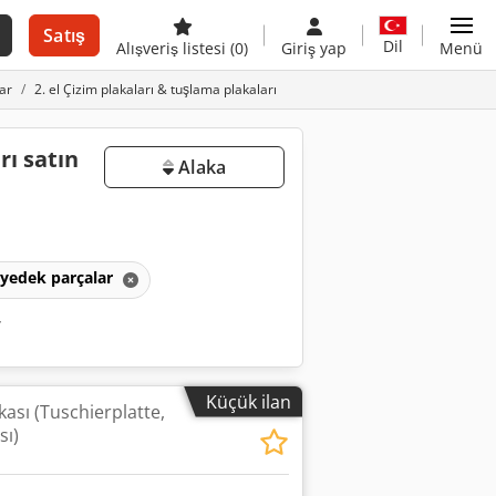
Satış
Dil
Alışveriş listesi
(0)
Giriş yap
Menü
ar
2. el Çizim plakaları & tuşlama plakaları
rı satın
Alaka
e yedek parçalar
r
Küçük ilan
ası (Tuschierplatte,
sı)