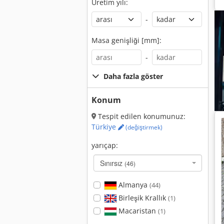
Üretim yılı:
-
Masa genişliği [mm]:
-
Daha fazla göster
Konum
Tespit edilen konumunuz:
Türkiye
(değiştirmek)
yarıçap:
Sınırsız
(46)
Almanya
(44)
Birleşik Krallık
(1)
Macaristan
(1)