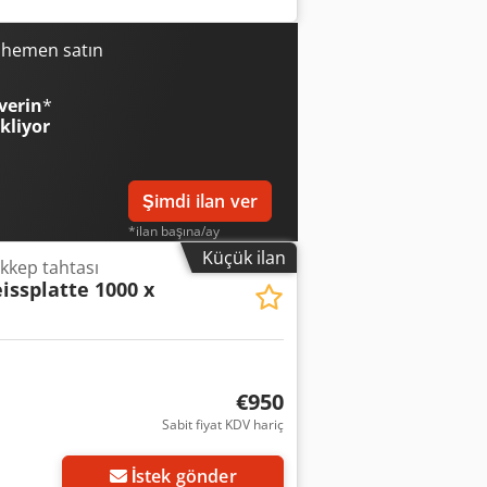
i hemen satın
verin
*
ekliyor
Şimdi ilan ver
*ilan başına/ay
Küçük ilan
kkep tahtası
issplatte 1000 x
€950
Sabit fiyat KDV hariç
İstek gönder