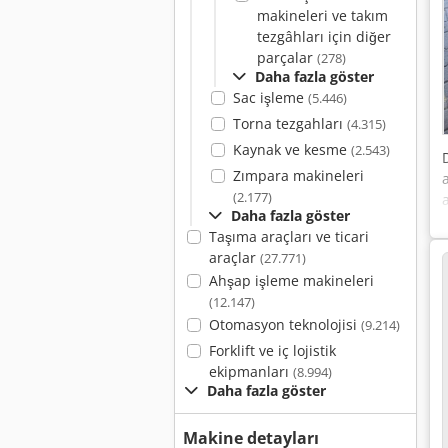
makineleri ve takım
tezgâhları için diğer
parçalar
(278)
Daha fazla göster
Sac işleme
(5.446)
Torna tezgahları
(4.315)
Kaynak ve kesme
(2.543)
Zımpara makineleri
(2.177)
Daha fazla göster
Taşıma araçları ve ticari
araçlar
(27.771)
Ahşap işleme makineleri
(12.147)
Otomasyon teknolojisi
(9.214)
Forklift ve iç lojistik
ekipmanları
(8.994)
Daha fazla göster
Makine detayları