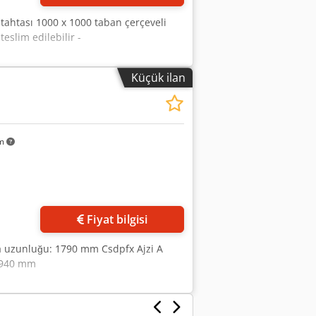
 tahtası 1000 x 1000 taban çerçeveli
slim edilebilir -
Küçük ilan
km
Fiyat bilgisi
a uzunluğu: 1790 mm Csdpfx Ajzi A
: 940 mm