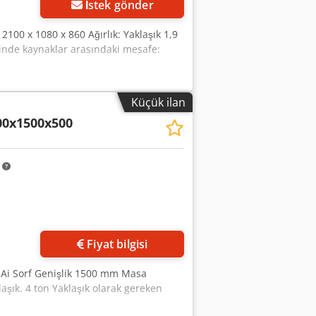
İstek gönder
2100 x 1080 x 860 Ağırlık: Yaklaşık 1,9
linde kaynaklar arasındaki mesafe:
Küçük ilan
00x1500x500
m
in
Fiyat bilgisi
 Ai Sorf Genişlik 1500 mm Masa
şık. 4 ton Yaklaşık olarak gereken