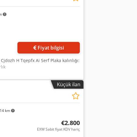
km
Fiyat bilgisi
Cjdozh H Tqepfx Ai Serf Plaka kalınlığı:
lık
Küçük ilan
14 km
€2.800
EXW Sabit fiyat KDV hariç