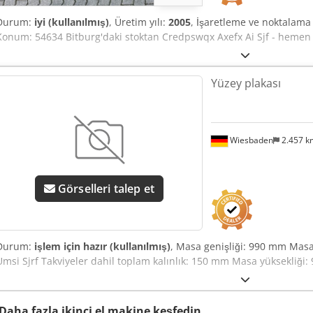
Durum:
iyi (kullanılmış)
, Üretim yılı:
2005
, İşaretleme ve noktalama
Konum: 54634 Bitburg'daki stoktan Credpswqx Axefx Ai Sjf - hemen te
Yüzey plakası
Wiesbaden
2.457 
Görselleri talep et
Durum:
işlem için hazır (kullanılmış)
, Masa genişliği: 990 mm Mas
Umsi Sjrf Takviyeler dahil toplam kalınlık: 150 mm Masa yüksekliği
Daha fazla ikinci el makine keşfedin