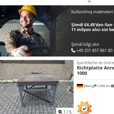
Kullanılmış makineler
Şimdi €4,49'dan ilan 
11 milyon alıcı
sizi b
Şimdi bilgi alın
+49 201 857 861 80
İşaretleme ve müre
Richtplatte
Anre
1000
Bitburg
2.566 km
1
/
5