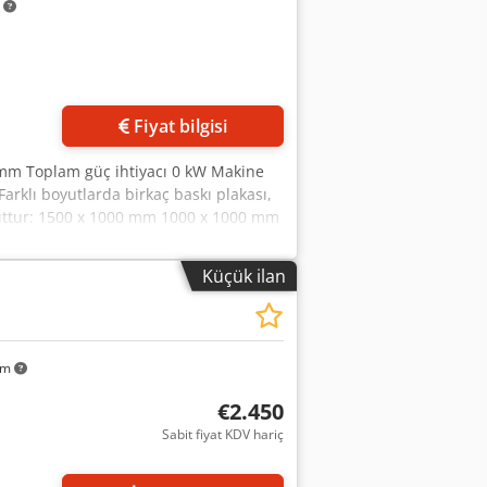
m
Fiyat bilgisi
 mm Toplam güç ihtiyacı 0 kW Makine
 Farklı boyutlarda birkaç baskı plakası,
cuttur: 1500 x 1000 mm 1000 x 1000 mm
Crjdpfx Aieznndws Sef Çapı 520 mm
Küçük ilan
km
€2.450
Sabit fiyat KDV hariç