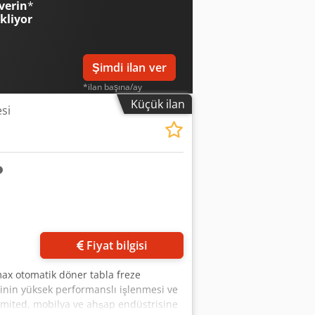
verin
*
ekliyor
Şimdi ilan ver
*ilan başına/ay
Küçük ilan
si
in
Fiyat bilgisi
ax otomatik döner tabla freze
rinin yüksek performanslı işlenmesi ve
 Limited, mobilya ve ahşap endüstrisine