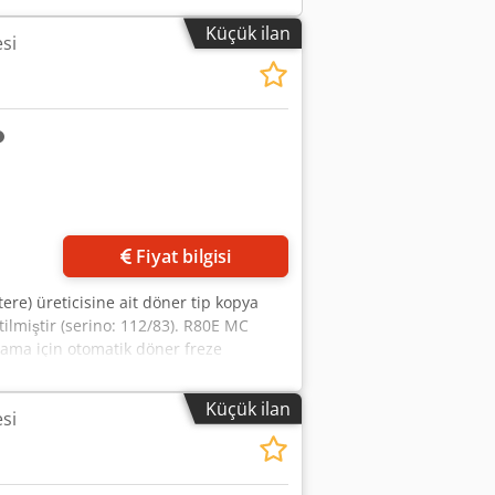
Küçük ilan
si
Fiyat bilgisi
re) üreticisine ait döner tip kopya
ilmiştir (serino: 112/83). R80E MC
lama için otomatik döner freze
ılı: 1983 (112/83 – 1983 yılındaki 112.
ler, profillerin işlenmesi – masa
Küçük ilan
si
ametreler R80/R80E: - Döner masa çapı:
or gücü: mil başına yaklaşık 5–7,5
me, sıkıştırma düzeneği ile. Dedpfx
ania gres, kırmızı noktalara her gün