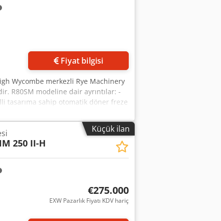
Fiyat bilgisi
 High Wycombe merkezli Rye Machinery
ir. R80SM modeline dair ayrıntılar: -
lli tasarıma sahip otomatik döner freze
e ve profillerin işlenmesi – masa
'in tipik teknik parametreleri: -
Küçük ilan
si
inde olduğu gibi). - Motor gücü: mil
M 250 II-H
pnömatik döner, sıkıştırma tertibatlı. -
lania gres yağı.
€275.000
EXW Pazarlık Fiyatı KDV hariç