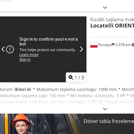
baskısı
Kızaklı taşlama mak
Locatelli
ORIEN
Porażyn
2.078 km
1
/
3
Durum:
ikinci el
, * Maksimum taşlama uzunluğu: 1000 mm * Mini
Maksimum taşlama çapı: 100 mm * Mil motoru: 4 kutuplu, 3 HP * Dev
Taşlama bandı motorları: her biri 2 kutuplu, 0,75 HP * Kızak ayarla
Dcsdpfx Akszktkhjajk * Kızak hızı: 14 ila 25 mm/sn * Osilasyon ünites
kutuplu, 0,25 HP * Net ağırlık: 1340 kg * Brüt ağırlık: 1640 kg
Döner tabla frezelem