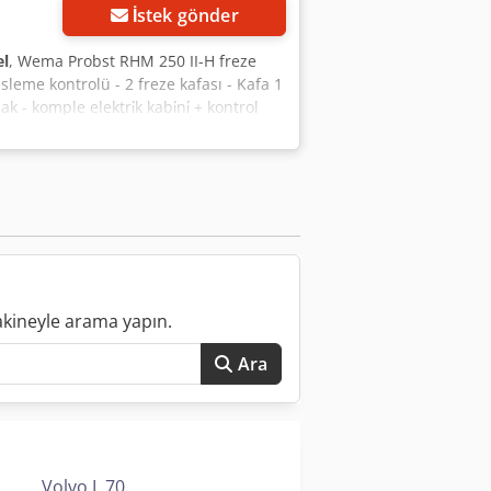
İstek gönder
l
, Wema Probst RHM 250 II-H freze
leme kontrolü - 2 freze kafası - Kafa 1
 komple elektri̇k kabi̇ni̇ + kontrol
 250 mm'ye kadar çaplar - Elektronik
çap 150-300mm - Kafa 2 = çap 100-
aneli̇
akineyle arama yapın.
Ara
Volvo L 70