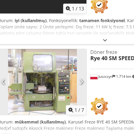
1
/
13
Durum:
iyi (kullanılmış)
, Fonksiyonellik:
tamamen fonksiyonel
, Ka
Toplam ünite sayısı: 2 Ünite yerleşimi: Dış freze: 11 kW İç freze: 
Şablona göre çalışma Döner tabla hızı varyatör ile ayarlanabilir Mak
180x180x220 cm (Y) Dodpfxjzd Dkls Akaock
Döner freze
Rye
40 SM SPEE
Juszczyn
1.714 km
1
/
7
Durum:
mükemmel (kullanılmış)
, Karusel Freze RYE 40 SM SPEEDMA
Dedjxf Iudopfx Akaock Freze makinesi Freze makinesi Taşlama mak