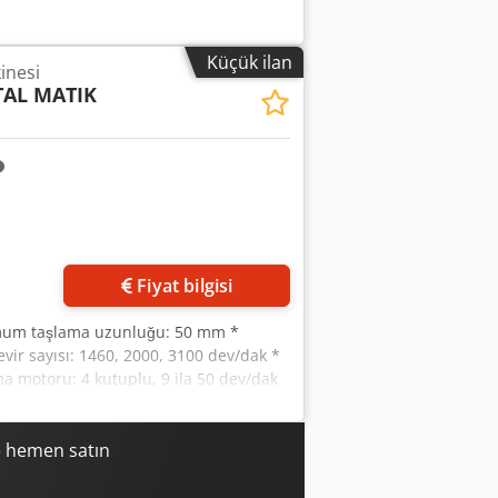
Küçük ilan
inesi
TAL MATIK
Fiyat bilgisi
mum taşlama uzunluğu: 50 mm *
ir sayısı: 1460, 2000, 3100 dev/dak *
ma motoru: 4 kutuplu, 9 ila 50 dev/dak
inin dişli motoru: Dişli oranı 1:14, 4
e hemen satın