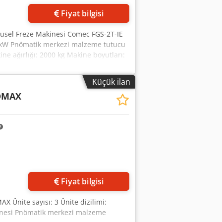
Fiyat bilgisi
rusel Freze Makinesi Comec FGS-2T-IE
7,5 kW Pnömatik merkezi malzeme tutucu
ine ağırlığı: 2000 kg Makine boyutları:
Küçük ilan
DMAX
Fiyat bilgisi
X Ünite sayısı: 3 Ünite dizilimi:
inesi Pnömatik merkezi malzeme