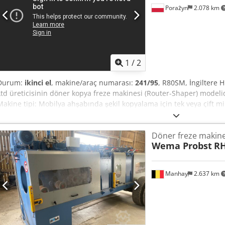
uygulanmalı.
Porażyn
2.078 km
1
/
2
Durum:
ikinci el
, makine/araç numarası:
241/95
, R80SM, İngiltere
Ltd üreticisinin döner kopya freze makinesi (Router-Shaper) modelid
Makine tipi: Mobilya ahşabında şekil kopyalama için tek veya çift mi
makinesi (Shaper/Copy Router). - Kullanım: Mobilya ayakları, çerçev
dönüşüyle şablon iş parçasına kopyalanır. Dsdpoyrphmjfx Akaeck R80
Döner freze makine
Döner masa çapı: yaklaşık 1600 mm (benzer R80 SM Speedmax model
Wema Probst
RH
başına yaklaşık 5–7,5 kW, devir 6000–9000 d/dak. - Masalar: Hidrolik/
Yağlama: Tip etiketi gibi – Kırmızı noktalarda günlük olarak Shell/Te
Manhay
2.637 km