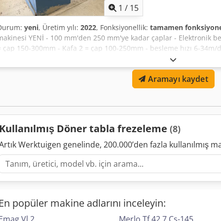
1
/
15
Durum:
yeni
, Üretim yılı:
2022
, Fonksiyonellik:
tamamen fonksiyone
makinesi YENİ - 100 mm'den 250 mm'ye kadar çaplar - Elektronik bes
= çap 150-300mm - Kafa 2 = çap 100-250mm - besleme hızı 6-34m/dak -
paneli̇ Wema Probst RHM 250 II-H freze makinesi YENİ - 100 mm'den
besleme kontrolü - 2 freze kafası Dsdpfx Aksubbrysaeck - Kafa 1 = 
Aramayı kaydet
250mm - besleme hızı 6-34m/dak - komple elektri̇k kabi̇ni̇ + kontrol p
Kullanılmış Döner tabla frezeleme
(8)
Artık Werktuigen genelinde, 200.000’den fazla kullanılmış m
En popüler makine adlarını inceleyin:
Emag Vl 2
Merlo Tf 42.7 Cs-145