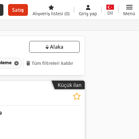
Satış
Dil
Alışveriş listesi
(0)
Giriş yap
Menü
Alaka
zeleme
Tüm filtreleri kaldır
Küçük ilan