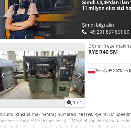
Şimdi €4,49'dan ilan 
11 milyon alıcı
sizi b
Şimdi bilgi alın
+49 201 857 861 80
Döner freze makine
RYE
R40 SM
Porażyn
2.078 km
Daha fazla fotoğraf
istey
1
/
1
Durum:
ikinci el
, makine/araç numarası:
161/93
, Rye 40 SM Speedm
makinesi / karusel freze makinesidir. Masif ahşap ve ahşap türevle
profillendirilmesi için tasarlanmıştır. İngiliz üretici Rye Machinery