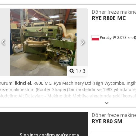
Döner freze makine
RYE
R80E MC
Porażyn
2.078 km
1
/
3
Durum:
ikinci el
, R80E MC, Rye Machinery Ltd (High Wycombe, İngilte
freze makinesinin (Router-Shaper) bir modelidir ve 1983 yılında üret
Modeline Ait Detaylar: - Makine tipi: Mobilya ahşabında şekil kopya
makinesi, tek veya çift milli tasarım (Shaper/Copy Router). - Üretim y
makine veya Aralık 1983). - Kullanım alanı: Mobilya ayakları, çerçeve
Döner freze makine
dönüşü, şablonun parçaya kopyalanmasını sağlar. Tipik Teknik Par
RYE
R80 SM
yaklaşık 1600 mm (benzer R80 SM Speedmax modelindeki gibi). - Mot
kW, devir hızı 6000–9000 rpm. - Tablalar: Hidrolik/pnömatik döndür
Akjyrn Rasajck - Yağlama: Tip levhasında belirtildiği gibi – Shell/Tel