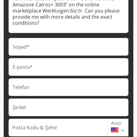
Soyad*
E-posta*
Telefon
Şirket
Arazi
Posta Kodu & Şehir