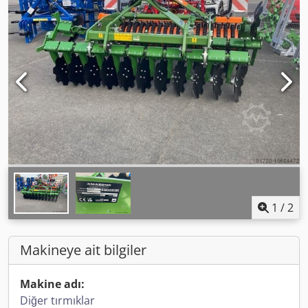
1
/
2
Makineye ait bilgiler
Makine adı:
Diğer tırmıklar