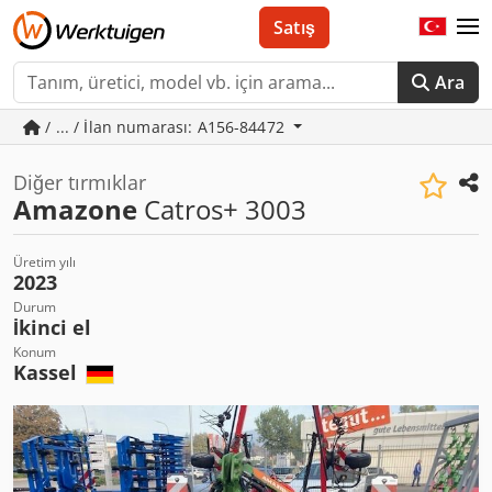
Satış
Ara
/ ... / İlan numarası: A156-84472
Diğer tırmıklar
Amazone
Catros+ 3003
Üretim yılı
2023
Durum
İkinci el
Konum
Kassel