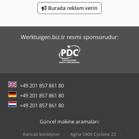
Burada reklam verin
Tec Rotec
Yeong Chin Machinery Industries Co. Ltd. (Ycm) Nfx400A
Werktuigen.biz.tr resmi sponsorudur:
+49 201 857 861 80
+49 201 857 861 80
+49 201 857 861 80
Güncel makine aramaları:
Kancalı konteyner
Agria 5900 Cyclone 22