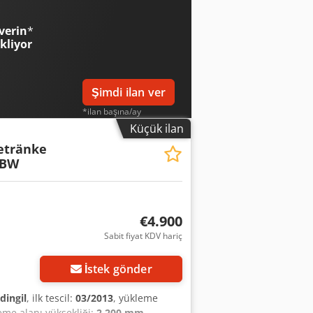
tikler: 1. Dingil: 385 / 55 R 22.5, %25
lu ----Fiyat: 9.900 Euro + %19 KDV
verin
*
ilirsiniz: Konuştuğumuz diller:
ekliyor
lar ve ön satış ihtimali saklıdır.
Şimdi ilan ver
*ilan başına/ay
Küçük ilan
etränke
LBW
€4.900
Sabit fiyat KDV hariç
İstek gönder
 dingil
, ilk tescil:
03/2013
, yükleme
eme alanı yüksekliği:
2.200 mm
,