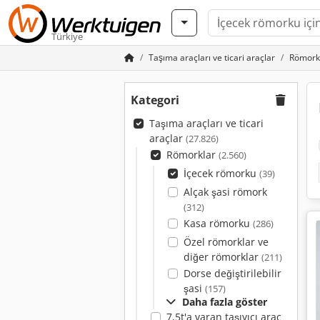
Türkiye
Taşıma araçları ve ticari araçlar
Römork
Kategori
Taşıma araçları ve ticari
araçlar
(27.826)
Römorklar
(2.560)
İçecek römorku
(39)
Alçak şasi römork
(312)
Kasa römorku
(286)
Özel römorklar ve
diğer römorklar
(211)
Dorse değiştirilebilir
şasi
(157)
Daha fazla göster
7,5t'a varan taşıyıcı araç