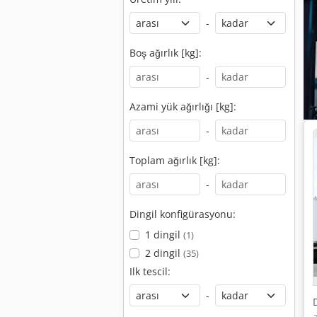
-
Boş ağırlık [kg]:
-
Azami yük ağırlığı [kg]:
-
Toplam ağırlık [kg]:
-
Dingil konfigürasyonu:
1 dingil
(1)
2 dingil
(35)
Ilk tescil:
-