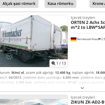
Alçak şasi römork
Kasa römorku
Krone 
süspansiyonlu * Disk frenler
Içecek treyleri
ORTEN
2 Achs 
m*2 to LBW*SAF
Bernkastel-Kues
2.
1
/
13
Durum:
ikinci el
, azami yük ağırlığı:
12.400 kg
, toplam ağırlık:
18.00
tescil:
04/2013
, yükleme alanı uzunluğu:
6.800 mm
, yükleme alanı g
yüksekliği:
2.200 mm
, yükleme alanı hacmi:
37 m³
, toplam uzunluk
toplam yükseklik:
3.700 mm
, Üretim yılı:
2013
, Donanım:
ABS, hidro
Orten Topliner üst yapı * Yükleme alanı ölçüleri: 6.800 x 2.480 x 
Içecek treyleri
Code XL'e göre sertifikalandırılmış üst yapı * İçecek sertifikası * Fıçı 
ZIKUN ZK-AD2-B
sistemi * 2.000 kg taşıma kapasiteli Bär yükleme rampası * SAF aksl