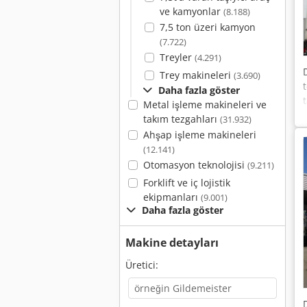
ve kamyonlar
(8.188)
7,5 ton üzeri kamyon
(7.722)
Treyler
(4.291)
Trey makineleri
(3.690)
Daha fazla göster
Metal işleme makineleri ve
takım tezgahları
(31.932)
Ahşap işleme makineleri
(12.141)
Otomasyon teknolojisi
(9.211)
Forklift ve iç lojistik
ekipmanları
(9.001)
Daha fazla göster
Makine detayları
Üretici: