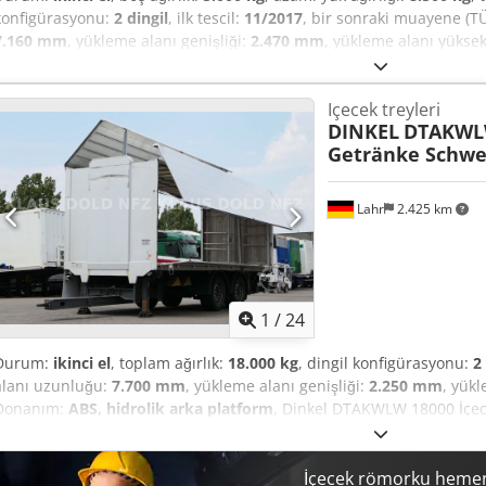
konfigürasyonu:
2 dingil
, ilk tescil:
11/2017
, bir sonraki muayene (T
7.160 mm
, yükleme alanı genişliği:
2.470 mm
, yükleme alanı yüksek
Üretim yılı:
2017
, yakıt türü:
benzin
, vites türü:
diğer
, şoför kabini:
d
ABS
, * Yükleme alanı: Kasa tipi, Uzunluk = 7,16 m / Genişlik = 2,47 
Içecek treyleri
Afija * Faydalı yük = 8500 kg * Toplam ağırlık = 13500 kg * 2 adet yan
DINKEL
DTAKWL
Önleyici Fren Sistemi), hava süspansiyonlu, ilk sahibi, ikinci el araç,
Getränke Schw
Lahr
2.425 km
1
/
24
Durum:
ikinci el
, toplam ağırlık:
18.000 kg
, dingil konfigürasyonu:
2
alanı uzunluğu:
7.700 mm
, yükleme alanı genişliği:
2.250 mm
, yükl
Donanım:
ABS, hidrolik arka platform
, Dinkel DTAKWLW 18000 İçece
Dingil, LBW . Sorularınız için: 0726686 Cjdpfezrirkex Afisha * Durumu
* İzin Verilen Toplam Ağırlık: 18,00 ton * ABS * Hava Süspansiyonu *
Arka Rampalı Platform * Üretici: Bär * Taşıma Kapasitesi: 2.000 kg 
İçecek römorku hemen