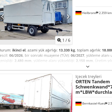
süspansiyonlu * Çekme çatalı uzatılabilir * Lastik ölçüsü: 385/55 R 2
Heilbronn
2.359 k
1
/
6
Durum:
ikinci el
, azami yük ağırlığı:
13.330 kg
, toplam ağırlık:
18.00
tescil:
06/2026
, bir sonraki muayene (TÜV):
06/2027
, yükleme alanı
genişliği:
2.480 mm
, yükleme alanı yüksekliği:
2.150 mm
, Üretim yıl
tekerlekli aks, düşük bakım gerektiren ECO tipi, disk frenli, her biri 
yönetmeliklerine uygun, ALB regülasyonlu ve yaylı depolamalı park fr
Içecek treyleri
sistemi, otomatik bağlantı ayarları, Duomatic fren bağlantısı - Kaldı
ORTEN
Tandem
süspansiyonu - Şasi: Yüksek mukavemetli ince taneli çelik levhalar
Schwenkwand*7
konstrüksiyon, burulmaya dayanıklı şekilde kaynaklanmış. Boyuna ve e
m*LBW*durchlad
düz bir yüzey oluşturur - Lastikler: 4 adet 385/55 R22,5, çelik jant
çekme bağlantısı 40 mm (uzunluğu ayarlanabilir çekme çubuğu) - Ele
uygun, korunaklı bir şekilde monte edilmiş, 5 odalı arka stop lambala
Bernkastel-Kues
2.
kırmızı konum lambası arka portalın üzerinde. ABS, bağlantı kablosu 