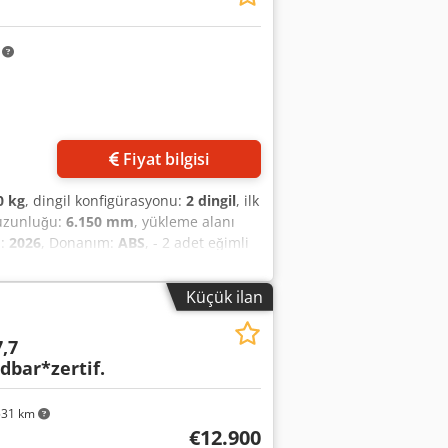
2.5, %70-80 diş derinliği
m
Fiyat bilgisi
0 kg
, dingil konfigürasyonu:
2 dingil
, ilk
 uzunluğu:
6.150 mm
, yükleme alanı
ı:
2026
, Donanım:
ABS
, - 2 adet eğimli
9.000 kg taşıma kapasiteli - AB
eni ile iki hatlı EBS pnömatik fren
Küçük ilan
rma ve alçaltma özellikli hava
dan oluşan, sağlam kaynaklı
,7
nine traversler, ana şasi ile birlikte
bar*zertif.
lar üzerinde - Sabit çekme çubuğu, DIN
ktrik sistemi: StVZO yönetmeliklerine
rı, Euro fiş, 15 kutuplu soket, 2 adet
531 km
ile - Her iki tarafta arka çerçevede 1
€12.900