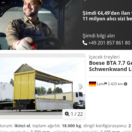
İç uzunluk: 7.700 mm İç genişlik: 2.250 mm İç yükseklik: 2.480 mm Las
hava süspansiyonlu 2. Dingil: 385 / 55 R 22.5, %25 hava süspansiyon
Şimdi €4,49'dan ilan 
Diğer sorularınız için aşağıdaki telefon numaralarından bize ulaşab
11 milyon alıcı
sizi b
Almanca, İngilizce, Fransızca, Lehçe ve Rusça Yazım hataları, yanlışlık
Şimdi bilgi alın
+49 201 857 861 80
Içecek treyleri
Boese BTA 7.7 G
Schwenkwand 
Lahr
2.425 km
1
/
22
Durum:
ikinci el
, toplam ağırlık:
18.000 kg
, dingil konfigürasyonu:
2
alanı uzunluğu:
7.700 mm
, yükleme alanı genişliği:
2.470 mm
, yükl