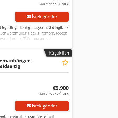
Sabit fiyat KDV hariç
İstek gönder
0 kg
, dingil konfigürasyonu:
2 dingil
, ilk
 Schwarzmüller T serisi römork, içecek
inyum jantlar, TÜV muayenesi
 iyi durumda, iyi durumda olan
 13.440 kg, şasi numarası:
Küçük ilan
 İngilizce, Almanca), telefon numarası:
emanhänger ,
01.08.2026 ile 16.08.2026 tarihleri
idseitig
esi gününden itibaren tekrar
€9.900
Sabit fiyat KDV hariç
İstek gönder
toplam ağırlık:
13.500 kg
, dingil