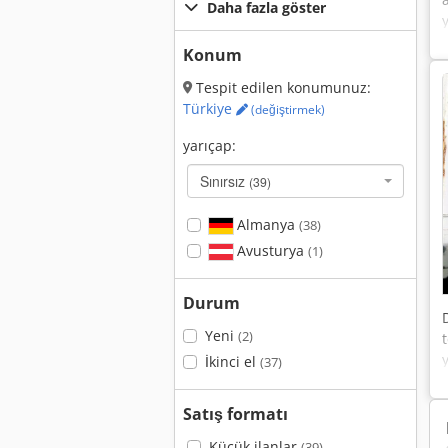
Daha fazla göster
Konum
Tespit edilen konumunuz:
Türkiye
(değiştirmek)
yarıçap:
Sınırsız
(39)
s
Almanya
(38)
Avusturya
(1)
Durum
Yeni
(2)
İkinci el
(37)
Satış formatı
Küçük ilanlar
(39)