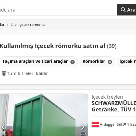
Ara
lar
2. el İçecek römorku
Kullanılmış İçecek römorku satın al
(39)
Taşıma araçları ve ticari araçlar
Römorklar
İçecek
Tüm filtreleri kaldır
Içecek treyleri
SCHWARZMÜLL
Getränke, TÜV 1
Ardagger Stift
1.92