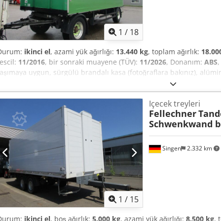
1
/
18
Durum:
ikinci el
, azami yük ağırlığı:
13.440 kg
, toplam ağırlık:
18.00
tescil:
11/2016
, bir sonraki muayene (TÜV):
11/2026
, Donanım:
ABS
,
taşımaya uygun, sürgülü brandalı kasa (fotoğraflara bakınız), alüm
11/2026'ya kadar geçerli, lastikler: genel olarak yaklaşık %80 - %90
Avusturya yapımı römork, kendi ağırlığı: 4560 kg, taşıma kapasitesi:
Içecek treyleri
VAVSAZ218GZ382696, iletişim: Ivelina Redl (Rusça, Bulgarca, Sırpça,
Fellechner
Tand
…, hata ve ön satış saklıdır! Csdpfx Aozaxvcofioha DİKKAT: Ofisimiz, 
Schwenkwand be
arasında işletme izni nedeniyle kapalı olacaktır. 17.08.2026 Pazart
hizmetinizdeyiz!
Singen
2.332 km
1
/
15
Durum:
ikinci el
, boş ağırlık:
5.000 kg
, azami yük ağırlığı:
8.500 kg
, 