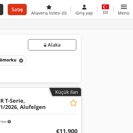
Satış
Dil
Alışveriş listesi
(0)
Giriş yap
Menü
Alaka
 römorku
Küçük ilan
ER
T-Serie,
1/2026, Alufelgen
9 km
€11.900