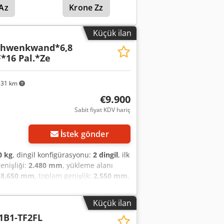
Az
Krone Zz
Küçük ilan
Schwenkwand*6,8
*16 Pal.*Ze
531 km
€9.900
Sabit fiyat KDV hariç
İstek gönder
0 kg
, dingil konfigürasyonu:
2 dingil
, ilk
enişliği:
2.480 mm
, yükleme alanı
:
8.650 mm
, toplam genişlik:
2.550 mm
,
lik arka platform
, * Döner duvarlı
2.200 mm * VDI 2700 ve DIN EN 12642
Küçük ilan
bira sertifikası * 4 sıra yük sabitleme
1B1-TF2FL
ar Chsdpfxjzrqz Hj Afioa * Hava