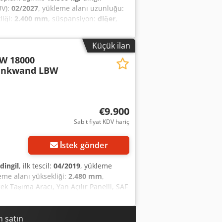
ÜV):
02/2027
, yükleme alanı uzunluğu:
liği:
2.400 mm
, süspansiyon:
diğer
,
iğer
, emisyon sınıfı:
hiçbiri
, Donanım:
m / Yükseklik = 2,40 m Chjdpszrzf Njfx
Küçük ilan
a açılır duvar ... ABS (Kilitlenmeyi
W 18000
 KDV dahil.
enkwand LBW
€9.900
Sabit fiyat KDV hariç
İstek gönder
 dingil
, ilk tescil:
04/2019
, yükleme
eme alanı yüksekliği:
2.480 mm
,
k Taşıma Aracı, Yan Açılır Panelli, SAF
: Çok iyi * İlk Kullanım Tarihi: 04/2019
 Yan Açılır Paneller * SAF Dingiller
Ölçüler (Yükleme Alanı/Yükleme Yüzeyi):
 satın