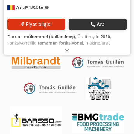
Vaslui
1.050 km
Fiyat bilgisi
Ara
Durum:
mükemmel (kullanılmış)
, Üretim yılı:
2020
,
Fonksiyonellik:
tamamen fonksiyonel
, makine/araç
numarası:
100152
, toplam ağırlık:
548 kg
, giriş voltajı:
400
V
, giriş akımı türü:
trifaze
, güç:
7 kW (9,52 bg)
, giriş
frekansı:
50 Hz
, Üretici: VEMAG Maschinenbau GmbH
Model: FSL 210 Bağlama Makinesi + HP10L Üretim Yılı: 2020
Seri Numarası: 100152 Durumu: Çok iyi, tamamen çalışır
durumda Hemen kullanıma hazır, tam bir dolum ve
bağlama üretim hattı. Her iki makine de Vemag'dan
(Almanya) olup, tek bir paket olarak satılmaktadır. Sosisler
için eksiksiz, uçtan uca çözüm. VEMAG FSL 210, doğal,
kollajen ve selüloz kılıflarında taze sosislerin hassas bir
şekilde porsiyonlanması için tasarlanmış, yüksek
performanslı, otomatik sosis bağlama ve bükme ünitesidir.
Makine, doğru bağlama uzunlukları, yüksek üretim
kapasitesi ve tutarlı ürün kalitesi sağlar. Bir ayırma cihazı