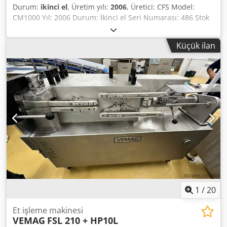
Durum:
ikinci el
, Üretim yılı:
2006
, Üretici: CFS Model:
CM1000 Yıl: 2006 Durum: İkinci el Seri Numarası: 486 Stok
Numarası: 3400P Bant Genişliği: 1000 mm Güç: 3 x 400V,
50Hz, 3kW Ölçüler: 2650 x 1800 x 2400 mm Dcsdpfx
Küçük ilan
Ajzltfbefvek Ağırlık: 1000 kg
1
/
20
Et işleme makinesi
VEMAG
FSL 210 + HP10L