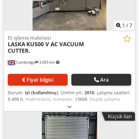
1
/
7
Et işleme makinesi
LASKA
KU500 V AC VACUUM
CUTTER.
Cambridge
3.065 km
Fiyat bilgisi
Ara
Durum:
iyi (kullanılmış)
, Üretim yılı:
2010
, çalışma saatleri:
5.400 h
, makine/araç numarası:
13668
, Düşük çalışma
saatine sahip Laska vakumlu doğrayıcı. Makine iyi
durumda olup 2019 yılında kapatılana kadar Birleşik
Küçük ilan
Krallık’taki bir sucuk fabrikasında kullanılmıştır. Taşıma
kutusu yükleyici Boşaltıcı Dcjdpfxow Rn Rde Afvok Daha
yeni model dokunmatik ekran kontrolleri – tamamen
programlanabilir Çalışır durumda görülebilir.