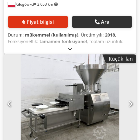
Głogówko
2.053 km
the VF616 offers exceptional versatility, robust mechanical
reliability, and optimal return on investment for
manufacturers seeking consistency, speed, and
Fiyat bilgisi
Ara
compliance with strict hygiene standards. Dodpfsxrn Tyox
Afveck Technical specifications: Height: 2120 mm Width:
Durum:
mükemmel (kullanılmış)
, Üretim yılı:
2018
,
1580 mm Length: 2250 mm Weight: 1100 kg Power supply:
Fonksiyonellik:
tamamen fonksiyonel
, toplam uzunluk:
380V–400V Capacity: 2000–3000 kg Total power: 4.5 kW
2.120 mm
, toplam genişlik:
1.580 mm
, toplam yükseklik:
2.250 mm
, • Tip: Vakumlu dolum makinesi • Marka / Model:
Küçük ilan
HANDTMANN VF 616 • Boyutlar: 2120 x 1580 x 2250 mm •
Ağırlık: 1600 kg • Kapasite: 3600 kg/saat Dsdpjzlim Usfx
Afvsck • Toplam güç: 12 kW • Hazne kapasitesi: 90 – 240
litre • Ürün verme yöntemi: paletli rotor • Yükleme:
makineye entegre • Dolum basıncı: dakikada 700 porsiyona
kadar • Porsiyon ağırlığı aralığı: 5 – 100.000 g • Nozül sayısı:
5 • Nozül çapları: Ø 12, 16, 22, 30, 40 mm • Malzeme:
paslanmaz çelik, asit dayanıklı çelik Makine, servis
hizmetimizden sonra tamamen çalışır durumdadır.