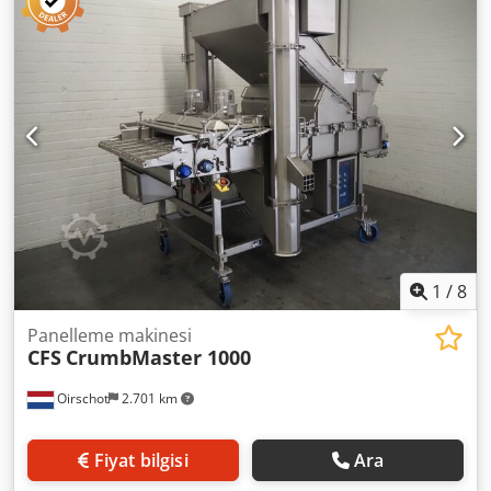
geçmiş 400V / 50 Hz 112 kW 199 A Endüstriyel et ve gıda
işleme için uygun Yüksek üretim kapasitesine göre
tasarlanmış
1
/
8
Panelleme makinesi
CFS
CrumbMaster 1000
Oirschot
2.701 km
Fiyat bilgisi
Ara