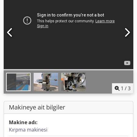
1
/
3
Makineye ait bilgiler
Makine adı:
Kırpma makinesi