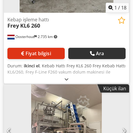
1
/
18
Kebap işleme hattı
Frey
KL6 260
Oosterhout
2.735 km
Fiyat bilgisi
Ara
Durum:
ikinci el
, Kebab Hattı Frey KL6 260 Frey Kebab Hattı
KL6/260, Frey F-Line F260 vakum dolum makinesi ile
birleştirildiğinde, endüstriyel kebap üretimi ve et işleme
için güçlü ve profesyonel bir çözümdür. Bu otomatik kebap
Küçük ilan
üretim hattı dakikada 28 porsiyona kadar üretim yapar ve
100–300 mm çapındaki diskleri işler; bu özelliğiyle döner,
kebap ve şavurma uygulamaları için idealdir. Frey F260
vakum dolum makinesi, saatte 7.300 kg’a kadar hassas ve
tutarlı porsiyonlama sunar. Güçlü vakum teknolojisi,
paslanmaz çelik gövdesi ve kullanıcı dostu dokunmatik
ekran kontrol sistemiyle, yüksek kalite, verimlilik ve