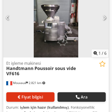
1
/
6
Et işleme makinesi
Handtmann
Poussoir sous vide
VF616
Mouvaux
2.821 km
Fiyat bilgisi
Ara
Durum:
işlem için hazır (kullanılmış)
, Fonksiyonellik: