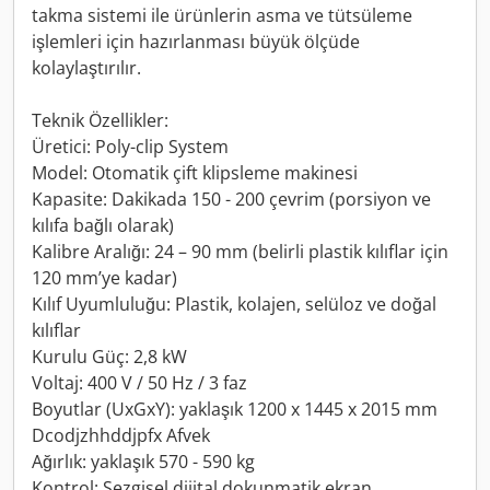
takma sistemi ile ürünlerin asma ve tütsüleme
işlemleri için hazırlanması büyük ölçüde
kolaylaştırılır.
Teknik Özellikler:
Üretici: Poly-clip System
Model: Otomatik çift klipsleme makinesi
Kapasite: Dakikada 150 - 200 çevrim (porsiyon ve
kılıfa bağlı olarak)
Kalibre Aralığı: 24 – 90 mm (belirli plastik kılıflar için
120 mm’ye kadar)
Kılıf Uyumluluğu: Plastik, kolajen, selüloz ve doğal
kılıflar
Kurulu Güç: 2,8 kW
Voltaj: 400 V / 50 Hz / 3 faz
Boyutlar (UxGxY): yaklaşık 1200 x 1445 x 2015 mm
Dcodjzhhddjpfx Afvek
Ağırlık: yaklaşık 570 - 590 kg
Kontrol: Sezgisel dijital dokunmatik ekran