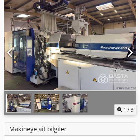
1
/
3
Makineye ait bilgiler