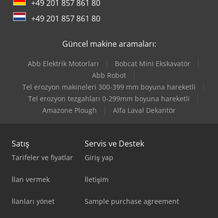
+49 201 857 861 80
+49 201 857 861 80
Güncel makine aramaları:
Abb Elektrik Motorları
Bobcat Mini Ekskavatör
Abb Robot
Tel erozyon makineleri 300-399 mm boyuna hareketli
Tel erozyon tezgahları 0-299mm boyuna hareketli
Amazone Plough
Alfa Laval Dekantör
Satış
Servis ve Destek
Tarifeler ve fiyatlar
Giriş yap
İlan vermek
İletişim
İlanları yönet
Sample purchase agreement