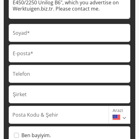
Soyad*
E-posta*
Telefon
Şirket
Arazi
Posta Kodu & Şehir
Ben bayiyim.