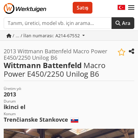
Satış
Ara
/ ... / İlan numarası: A214-67552
2013 Wittmann Battenfeld Macro Power
E450/2250 Unilog B6
Wittmann Battenfeld
Macro
Power E450/2250 Unilog B6
Üretim yılı
2013
Durum
İkinci el
Konum
Trenčianske Stankovce