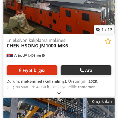
Aitok Hidrolik çekirdekler: 4 + 4 Kalıp için ısıtıcı sayısı: 32
Soğutma devreleri: 8+8 Elektriksel kaskadlar: 12 Soğutma:
12 + 12 Hidrolik sıcak yolluk: 1x EUROMAP 6
1
/
12
Enjeksiyon kalıplama makinesi
CHEN HSONG
JM1000-MK6
Valjevo
1.403 km
Fiyat bilgisi
Ara
Durum:
mükemmel (kullanılmış)
, Üretim yılı:
2023
,
çalışma saatleri:
4.050 h
, Fonksiyonellik:
tamamen
fonksiyonel
, makine/araç numarası:
AEFM6009
, sıkıştırma
kuvveti:
10.000 kN
, vida çapı:
110 mm
, kolonlar arası
Küçük ilan
açıklık:
1.100 mm
, kolon çapı:
180 mm
, silindir hacmi:
4.941 cm³
, enjeksiyon basıncı:
1.840 bar
, enjeksiyon
ağırlığı:
4.546 g
, kalıp yüksekliği (min.):
450 mm
, ejektör