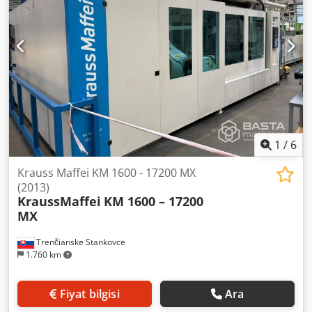
1
/
6
Krauss Maffei KM 1600 - 17200 MX
(2013)
KraussMaffei
KM 1600 – 17200
MX
Trenčianske Stankovce
1.760 km
Fiyat bilgisi
Ara