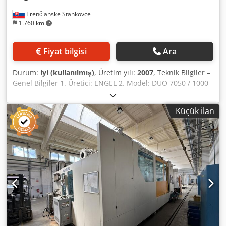
Trenčianske Stankovce
1.760 km
Fiyat bilgisi
Ara
Durum:
iyi (kullanılmış)
, Üretim yılı:
2007
, Teknik Bilgiler –
Genel Bilgiler 1. Üretici: ENGEL 2. Model: DUO 7050 / 1000
3. Kontrol Ünitesi: CC200 4. Üretim Yılı: 2007 5. Çalışma
Saati: 100.145 saat Kapama Ünitesi 1. Kapama Kuvveti:
Küçük ilan
10.000 kN (1.000 ton) 2. Kol mili mesafesi (Y × D): 1.400 ×
1.150 mm 3. Plaka ölçüsü (Y × D): 1.850 × 1.810 mm 4. Kalıp
yüksekliği (min./maks.): 578 – 1.678 mm 5. Açma stroku:
2.100 mm 6. Serbest geçiş (EBH): 1.000 mm 7. Merkezleme
(sabit/hareketli plaka): Ø 250 mm Kapama Ünitesi
Donanımı 1. Çekirdek çekiciler: 2. Sabit plaka: 3 3. Hareketli
plaka: 3 4. Hava valfleri: 5. Sabit plaka: 1 6. Hareketli plaka:
1 7. Manyetik kalıp bağlama sistemi: Evet Maksimum Kalıp
Ağırlığı 1. Kalıbın maksimum toplam ağırlığı: 21.000 kg 2.
Hareketli plakadaki maksimum kalıp ağırlığı: 14.000 kg
Dcjdoy Ukfmspfx Aitjk Enjeksiyon Ünitesi 1. Vida çapı: 105