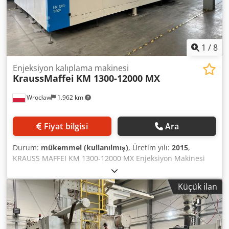
Seviyeleme elemanları EUROMAP 12 arayüzü Sıcaklık
kontrol cihazı için arayüz Büyütülmüş yağ soğutucu 16x
kalıp ısıtıcı Makine ölçüleri UxGxY: 11,6 m x 2,9 m x 2,5 m
Toplam ağırlık: 76500 KG
1
/
8
Enjeksiyon kalıplama makinesi
KraussMaffei
KM 1300-12000 MX
Wrocław
1.962 km
Fiyat bilgisi
Ara
Durum:
mükemmel (kullanılmış)
, Üretim yılı:
2015
,
KRAUSS MAFFEI KM 1300-12000 MX Enjeksiyon Makinesi
Üretim Yılı: 2015 Ekipman: Krauss Maffei LRX 350 Lineer
Robot Kapama Ünitesi Kilitleme Kuvveti: 13.000 kN (1300
Küçük ilan
ton) Hidrolik-mekanik çift plaka kapama sistemi 4 adet
basınçlı yastık Hareketli plaka üzerinde 4 adet ayar ünitesi
Tamamen hidrolik kapama sistemi Teknik Veriler Montaj
Plakası Ölçüleri: 2210 × 1910 mm Kolonlar Arası Boşluk: