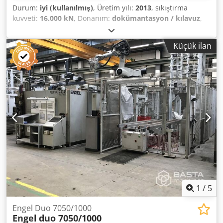
Durum:
iyi (kullanılmış)
, Üretim yılı:
2013
, sıkıştırma
kuvveti:
16.000 kN
, Donanım:
dokümantasyon / kılavuz
,
Kilit kuvveti: 1600 t Vida çapı: 135 mm Kolonlar arası
mesafe V: 1420 mm Kolonlar arası mesafe H: 1870 mm
Küçük ilan
Enjeksiyon hacmi: 9662 cm3 Tip: Yatay Tahrik: Hidrolik
Dedpfoyh I Emsx Aitjck
1
/
5
Engel Duo 7050/1000
Engel
duo 7050/1000