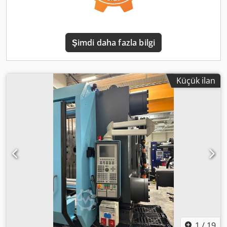
Plasticizing capacity (PS): - standard speed: 122 g/s -
increased speed (option): 171 g/s Electro-hydraulic
equipment - Rated pump motor power: 132 kW - Installed
heater power: 71 kW - Number of barrel heating zones: 7 -
Şimdi daha fazla bilgi
Dry cycle time according to Euromap 6: 765 cycles/h -
Hydraulic oil tank capacity: 2,440 l Dimensions and weight
- Net weight with control cabinet: 70 tons - Installation
dimensions: 13.03 × 3.65 × 2.82 m
Küçük ilan
1
/
19