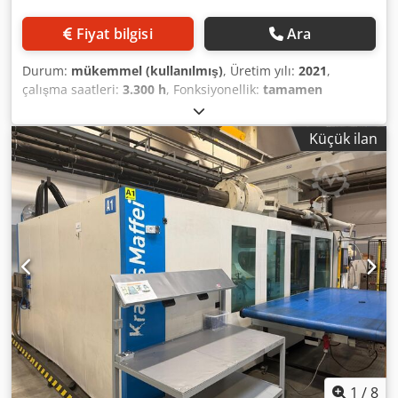
merkezleme halkası, robot için Euro-map, otomatik açılan
kapı ve prizli elektrik panosu gibi birçok ek donanıma
Fiyat bilgisi
Ara
sahip. Ayrıca, hareketli ve hareketsiz tablolar için toplamda
8 çıkışlı su blokları makineye eklenmiş. Buna ek olarak,
Durum:
mükemmel (kullanılmış)
, Üretim yılı:
2021
,
makineyle birlikte eksiksiz bir torpido, vida, ısıtıcılar,
çalışma saatleri:
3.300 h
, Fonksiyonellik:
tamamen
sıcaklık sensörleri ve hidrolik için belirli contalar, ayrıca
fonksiyonel
, makine/araç numarası:
ADKL2001
, sıkıştırma
kendi kendini filtreleyen bir filtre, torpido anahtarı ve
kuvveti:
14.000 kN
, vida çapı:
120 mm
, kolonlar arası
yardımcı itme çubukları gibi bazı yedek parçalar da
Küçük ilan
açıklık:
1.450 mm
, kolon çapı:
240 mm
, silindir hacmi:
verilecektir. Makineyle birlikte Wemo marka bir robot da
7.351 cm³
, enjeksiyon basıncı:
1.200 bar
, enjeksiyon
satılabilir. Bu robot, bu ilan kapsamında olmasa da, daha
ağırlığı:
6.983 g
, kalıp yüksekliği (min.):
650 mm
, ejektör
sonra makineyle birlikte satın alınabilir. Robot, makineyle
kuvveti:
350.000 N
, ejektör stroku:
380 mm
, açılma
birlikte kullanılmış ve makineye göre uyarlanmıştır. Dedpfx
hareketi:
1.450 mm
, plaka boyu:
2.950 mm
, plaka genişliği:
Aeznbqqoitjck
2.000 mm
, plaka yüksekliği:
2.000 mm
, toplam uzunluk:
14.100 mm
, toplam genişlik:
3.400 mm
, toplam yükseklik:
3.600 mm
, toplam ağırlık:
75.000 kg
, ısıtma kapasitesi:
60
kW (81,58 bg)
, basınç:
178 bar
, enjeksiyon sayısı:
1
, pompa
gücü:
204.000 W
, güç:
266 kW (361,66 bg)
, giriş akımı türü:
trifaze
, giriş frekansı:
50 Hz
, giriş voltajı:
400 V
, giriş akımı:
520 A
, Donanım:
dokümantasyon / kılavuz
, Makine az
kullanılmış ve çok iyi durumda. Düzenli bakımları yapılmış.
Makine sadece ABS ve PP üretimi için kullanılmış.
1
/
8