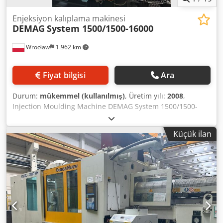
Enjeksiyon kalıplama makinesi
DEMAG
System 1500/1500-16000
Wrocław
1.962 km
Fiyat bilgisi
Ara
Durum:
mükemmel (kullanılmış)
, Üretim yılı:
2008
,
Injection Moulding Machine DEMAG System 1500/1500-
16000 Basic Data Manufacturer: DEMAG Model: System
1500/1500-16000 Year of manufacture: 2008 Clamping Unit
Küçük ilan
Clamping force: 15,000 kN Platen dimensions (horizontal ×
vertical): 2,150 × 1,880 mm Clearance between tie bars
(horizontal × vertical): 1,500 × 1,250 mm Dsdpfx
Aioyugaljtock Minimum mould height: 700 mm Maximum
mould height: 1,400 mm Maximum opening stroke: 2,900
mm Injection Unit Screw diameter: 145 mm Injection
volume: 10,981 cm³ Shot weight (PS): 9,880 g Maximum
injection pressure: 1,454 bar Electrical and Hydraulic
Equipment Rated motor power (pump): 165 kW Heater