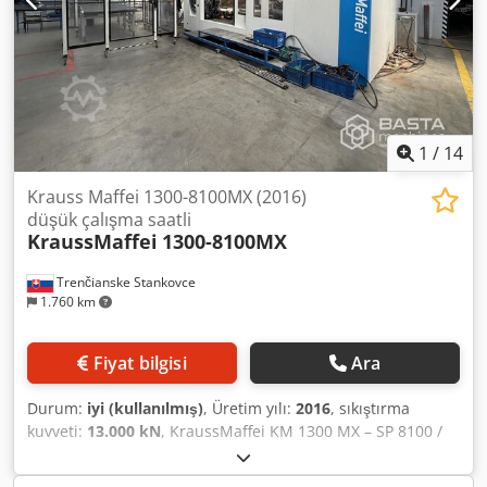
1
/
14
Krauss Maffei 1300-8100MX (2016)
düşük çalışma saatli
KraussMaffei
1300-8100MX
Trenčianske Stankovce
1.760 km
Fiyat bilgisi
Ara
Durum:
iyi (kullanılmış)
, Üretim yılı:
2016
, sıkıştırma
kuvveti:
13.000 kN
, KraussMaffei KM 1300 MX – SP 8100 /
Vidalı Çapı Ø 105 mm Kapama Ünitesi 1. Kapama kuvveti:
13.000 kN / 1.300 t 2. Kalıp açma kuvveti: 910 kN 3.