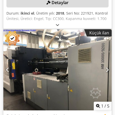
Detaylar
Durum:
ikinci el
, Üretim yılı:
2018
, Seri No: 221921, Kontrol
Ünitesi, Üretici: Engel, Tip: CC300, Kapanma kuvveti: 1.700
ton, 2 enjeksiyon ünitesi, Döner tabla, Montaj yüksekliği
min./maks.: 800 - 1.600 mm, Plaka mesafesi: 3.350 mm,
Küçük ilan
Yatay/dikey açıklık: 1.850 / 1.415 mm, 16 kademe, 64 sıcak
kanal, Kalıp çekme sistemi hidrolik: 4 (DS) / 4 (AS), Vida
çapı: 105 / 50 mm, Enjeksiyon ağırlığı: 4.050 / 410 g,
Çalışma saati: 22.401, Makine ağırlığı: 75.400 kg, Kalıp
sıcaklık kontrol sistemi, Üretici: Oni, Tip: Rhytemper
FlexControl 32, 4 x 8'li blok modül 125 °C, 6'lı blok modül
125 °C, Görselleştirme ünitesi, Parça çıkarma sistemi,
Üretici: Engel, Tip: Viper 60, 5 eksen (X, Y, Z, C, B ekseni),
Meme mesafesi: 300 mm, Üretim yılı: 2018, Seri No:
221938, Parça muhafazası, Boşaltma konveyörü, Mobil
konveyör, Üretici: Engel, Tip: BGR FB100 KMAT, Üretim yılı:
2018, Seri No: 2144098, Uzunluk yakl.: 4.200 mm, Genişlik:
1.000 mm, Harici sıcaklık kontrol cihazı ve malzeme
dozajlama sistemi, bu ürünün bir parçası değildir.
1
/
5
Hasarlar: Hidrolik hortumlarda kaçak bulunmaktadır.