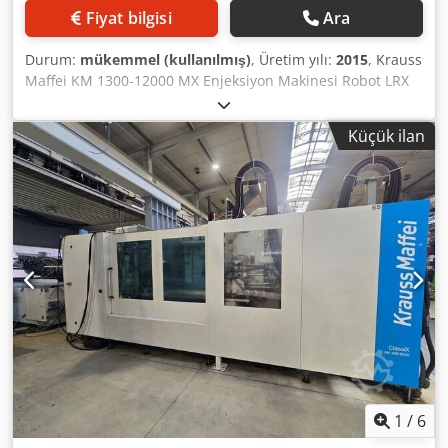
Fiyat bilgisi
Ara
Durum:
mükemmel (kullanılmış)
, Üretim yılı:
2015
, Krauss
Maffei KM 1300-12000 MX Enjeksiyon Makinesi Robot LRX
350 İmalat yılı - 2015 Teknik Veriler Kapatma Ünitesi •
Kapatma kuvveti: 13.000 kN (1300 ton) • Açma kuvveti: 910
Küçük ilan
kN • Plaka boyutları: 2210 x 1910 mm • Kolon aralığı: 1570 x
1270 mm • Kalıp açma stroku: 2350 mm • Maksimum
açılma: 3050 mm • Kalıp yüksekliği: 700–1400 mm • İtici
stroku: 350 mm • İtici kuvveti: 250 / 125 kN Enjeksiyon
Ünitesi • Vida çapı: 105 mm • L/D oranı: 23:1 • Maksimum
enjeksiyon basıncı: 2296 bar • Enjeksiyon hacmi: 5195 cm³ •
Enjeksiyon ağırlığı (PS): 3689 g • Enjeksiyon hızı: 99 mm/s •
Enjeksiyon kapasitesi: 856 cm³/s • Maksimum vida devir
hızı: 144 dev/dak • Plastifikasyon kapasitesi (PS): 130 g/s
Elektrik Donanımı • Pompa motor gücü: 132 kW
Dcsdpfjzinanox Aitjk • Rezistans gücü: 75 kW • Isıtma
bölgesi sayısı: 7 • Yağ tankı kapasitesi: 2440 l Boyutlar •
Makine ağırlığı: 70 ton • Boyutlar: 13,65 x 3,65 x 2,82 m
Krauss Maffei LRX 350 Robot • Maksimum taşıma
1
/
6
kapasitesi: 35 kg • X ekseni: 1200 mm (servo tahrik) • Y