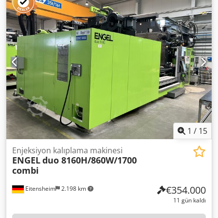
mm, Yatay/Dikey açıklık: 1.850/1.400 mm, 12 kademe, 48
sıcak kanal, Çekirdek çekme mekanizması hidrolik: 5 (DS) 5
(AS), Vida çapı: 105/60 mm, Enjeksiyon ağırlığı: 4.100/600 g,
Çıkarma robotu, Üretici: Krauss Maffei, Bantlı konveyör,
yaklaşık 5.000 x 1.400 mm +++ Dikkat: Makine, çevrimiçi bir
açık artırmanın parçasıdır! +++ Dcjdpfx Aezn Aqfjitjk
1
/
15
Enjeksiyon kalıplama makinesi
ENGEL
duo 8160H/860W/1700
combi
€354.000
Eitensheim
2.198 km
11 gün kaldı