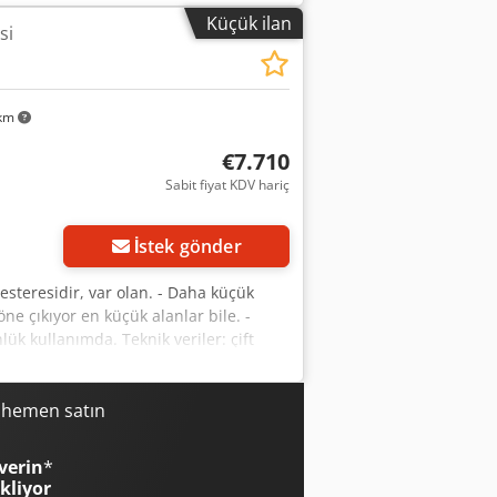
 hızlar: 4.200 rpm Motor gücü ana
Küçük ilan
si
ışma masası yüksekliği: 910 mm,
sergi̇ maki̇nesi̇ -
 km
€7.710
Sabit fiyat KDV hariç
in
İstek gönder
esteresidir, var olan. - Daha küçük
öne çıkıyor en küçük alanlar bile. -
k kullanımda. Teknik veriler: çift
k. puanlama ünitesi 0,37 kW Kesme
dönüş ayarı 0-45° Kesme genişliği 1000
uğun kesilmesi 2600 mm'ye kadar
i hemen satın
 kg'dan itibaren ağırlık
verin
*
ekliyor