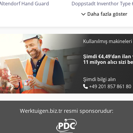
Altendorf Hand Guard
Doppstadt Inventhor Type 
Daha fazla göster
Altendorf Wa 80
Felder G 480
Altendorf Wa 80 Te
Graule Akf 6/250
Alzmetall Ax 2/S
Haas Vf-4
Kullanılmış makineler
Daf Cf 85
Index Ms40-6
Şimdi €4,49'dan ilan 
11 milyon alıcı
sizi b
Şimdi bilgi alın
+49 201 857 861 80
Werktuigen.biz.tr resmi sponsorudur: