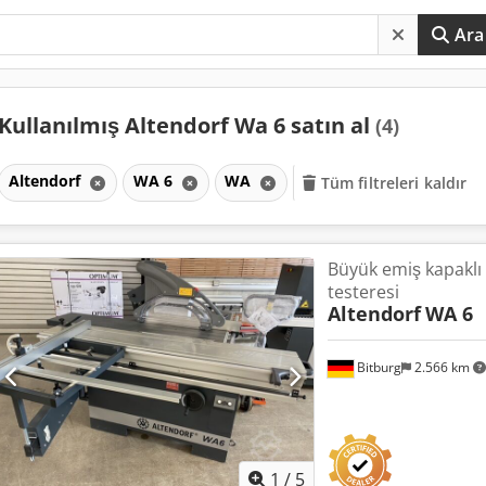
Ara
Kullanılmış Altendorf Wa 6 satın al
(4)
Altendorf
WA 6
WA
Tüm filtreleri kaldır
Büyük emiş kapaklı
testeresi
Altendorf
WA 6
Bitburg
2.566 km
1
/
5