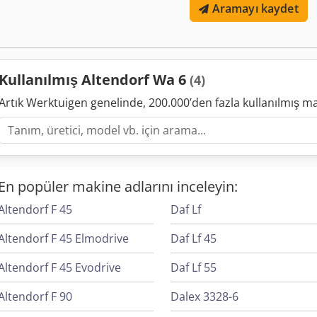
Aramayı kaydet
mm, manuel olarak ayarlanabilir Açı gönye durdurucusunda uzunl
Çıkarma bağlantısı üst/alt 50/100 mm ağırlık 550 kg çalışma yüksek
Kullanılmış Altendorf Wa 6
(4)
Artık Werktuigen genelinde, 200.000’den fazla kullanılmış m
En popüler makine adlarını inceleyin:
Altendorf F 45
Daf Lf
Altendorf F 45 Elmodrive
Daf Lf 45
Altendorf F 45 Evodrive
Daf Lf 55
Altendorf F 90
Dalex 3328-6