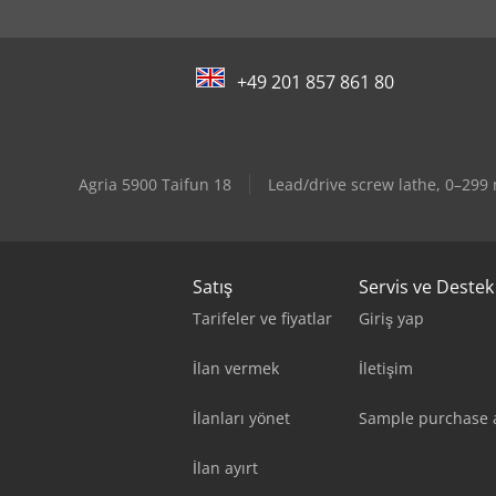
+49 201 857 861 80
Agria 5900 Taifun 18
Lead/drive screw lathe, 0–299
Satış
Servis ve Destek
Tarifeler ve fiyatlar
Giriş yap
İlan vermek
İletişim
İlanları yönet
Sample purchase
İlan ayırt