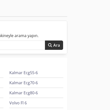
uğun kesilmesi 2600 mm'ye kadar
liği 910 mm
akineyle arama yapın.
Ara
Kalmar Ecg55-6
Kalmar Ecg70-6
Kalmar Ecg80-6
Volvo Fl 6