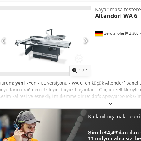
testere bıçağı Ø: 315 mm, Dönme aralığı gönye çiti: 49 ° 'ye kadar,
Kayar masa testere
motor: 5,5 hp / 4,0 kW, Skorlama motor gücü: 0,5 hp / 0,37 kW, Çal
Altendorf
WA 6
Ekstraksiyon nozulu Ø: Her biri 1 x 100 / 50 mm, Ağırlık: 450 kg - yeni̇ 
Gerolzhofen
2.307
Daha fazla fotoğraf
istey
1
/
1
Durum:
yeni
, -Yeni- CE versiyonu - WA 6, en küçük Altendorf panel t
boyutlarına rağmen etkileyici büyük başarılar. - Güçlü özellikleriyle 
Kesim kalitesi ve esnekliği mükemmeldir Dcjdpfx Apsvyurpo Iok Günlü
makaralı taşıyıcı uzunluğu 2000 mm Motor 4 kW, devir 4200 dev/da
yüksekliği maks. 100 mm, 45°'de maks. 72 mm manuel yükseklik ve 
mm, manuel olarak ayarlanabilir Açı gönye durdurucusunda uzunl
Kullanılmış makineler
Çıkarma bağlantısı üst/alt 50/100 mm çalışma yüksekliği 910 mm 450
Şimdi €4,49'dan ilan 
11 milyon alıcı
sizi b