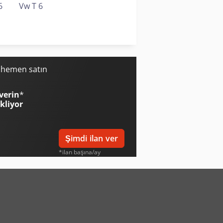
6
Vw T 6
Weima Wl 6
Weinbrenner Tsv 6/3050
i hemen satın
verin
*
ekliyor
Şimdi ilan ver
*ilan başına/ay