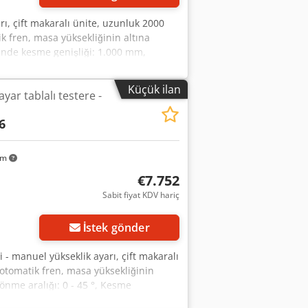
ı, çift makaralı ünite, uzunluk 2000
k fren, masa yüksekliğinin altına
 çitinde kesme genişliği: 1.000 mm,
e bıçağı Ø: 315 mm, Gönye çitinin
tor: 5,5 hp / 4 kW, motor gücü
Küçük ilan
ar tablalı testere -
 mm, emme nozulları Ø: Her biri 1 x
54634 Bitburg - hemen kullanılabilir -
6
labilir -
km
€7.752
Sabit fiyat KDV hariç
İstek gönder
 - manuel yükseklik ayarı, çift makaralı
 otomatik fren, masa yüksekliğinin
 Dönme aralığı: 0 - 45 °, Kesme
ks. kesme yüksekliği: 100 mm, maks.