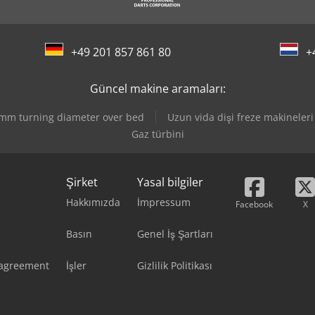
+49 201 857 861 80
+
Güncel makine aramaları:
 mm turning diameter over bed
Uzun vida dişi freze makineleri
Gaz türbini
Şirket
Yasal bilgiler
Hakkımızda
İmpressum
Facebook
X
Basın
Genel İş Şartları
 agreement
İşler
Gizlilik Politikası