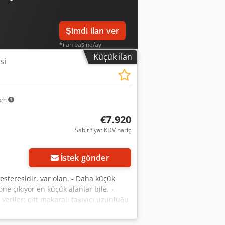
Şimdi ilan ver
*ilan başına/ay
Küçük ilan
si
 km
€7.920
Sabit fiyat KDV hariç
in
İstek gönder
esteresidir, var olan. - Daha küçük
öne çıkıyor en küçük alanlar bile. -
eriler: çift makaralı taşıyıcı uzunluğu
puanlama ünitesi 0,37 kW Kesme
dönüş ayarı 0-45° Kesme genişliği 1000