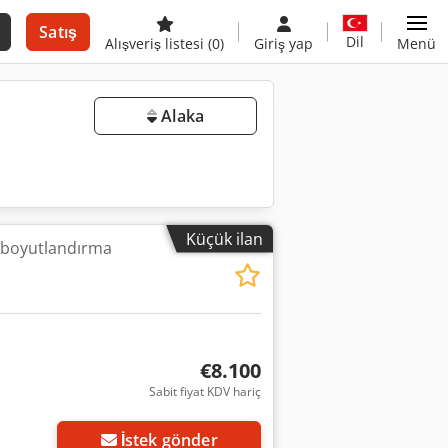
Satış
Dil
Alışveriş listesi
(0)
Giriş yap
Menü
Alaka
Küçük ilan
 boyutlandırma
€8.100
Sabit fiyat KDV hariç
İstek gönder