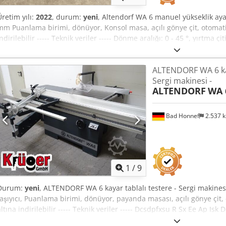
Üretim yılı:
2022
, durum:
yeni
, Altendorf WA 6 manuel yükseklik ayar
mm Puanlama birimi, dönüyor, Konsol masa, açılı gönye çit, otomati
indirilebilir ----- Teknik veriler ----- Dönme aralığı: 0 - 45 °, yırtma
Dcsdjihahmspfx Ap Isk maks. kesme yüksekliği: 87 mm, maks. tester
dönme aralığı: 49 ° 'ye kadar, hızlar: 4.200 rpm, Motor gücü ana mo
ALTENDORF WA 6 kay
puanlama motoru: 0,5 hp / 0,37 kW, Çalışma masası yüksekliği: 910
Sergi makinesi -
100 / 50 mm, Ağırlık: 450 kg Büyük çıkarma başlığı Konum: Eski stok 
ALTENDORF
WA 
Konum: Eski stok 54634 Bitburg - kamyonda bedava - - hemen kullanı
Bad Honnef
2.537 
1
/
9
Durum:
yeni
, ALTENDORF WA 6 kayar tablalı testere - Sergi makinesi
taşıyıcı, Puanlama birimi, dönüyor, payanda masası, açılı gönye çit,
altına indirilebilir ----- Teknik veriler ----- Dcsdpfxsu R Sx Ee Ap Isk
uzunluğu: 2.500 mm, Yırtma çitinde kesme genişliği: 1.000 mm, ma