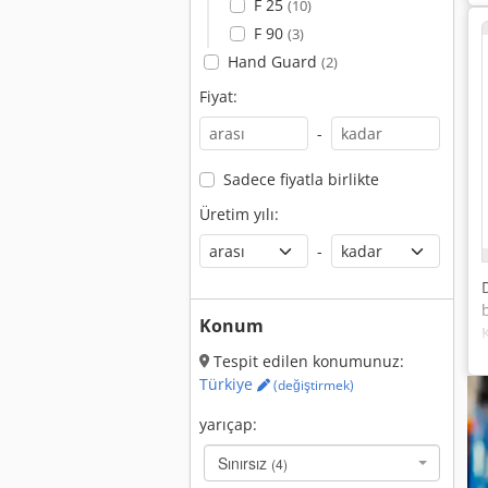
F 25
(10)
F 90
(3)
Hand Guard
(2)
Fiyat:
-
Sadece fiyatla birlikte
Üretim yılı:
-
Konum
Tespit edilen konumunuz:
Türkiye
(değiştirmek)
yarıçap:
Sınırsız
(4)