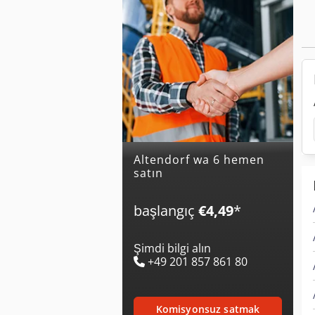
altendorf wa 6 hemen
satın
başlangıç
€4,49
*
Şimdi bilgi alın
+49 201 857 861 80
komisyonsuz satmak