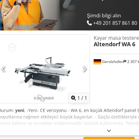
Şimdi bilgi alın
+49 201 857 861 80
Kayar masa testere
Altendorf
WA 6
Gerolzhofen
2.307
Daha fazla fotoğraf
istey
1
/
1
Durum:
yeni
, -Yeni- CE versiyonu - WA 6, en küçük Altendorf panel t
boyutlarına rağmen etkileyici büyük başarılar. - Güçlü özellikleriyle 
Kesim kalitesi ve esnekliği mükemmeldir Günlük kullanımda. Teknik v
2600 mm Dcedjvyd Dnjpfx Ap Iek Motor 4 kW, devir 4200 dev/dak. 
yüksekliği maks. 100 mm, 45°'de maks. 72 mm manuel yükseklik ve 