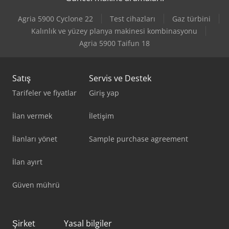
Mazak Vtc-800/20Sr
Agria 5900 Cyclone 22
Test cihazları
Gaz türbini
V-Trade Bmt 250 V
Kalınlık ve yüzey planya makinesi kombinasyonu
Agria 5900 Taifun 18
V-Trade Mx B3S
Satış
Servis ve Destek
Tarifeler ve fiyatlar
Giriş yap
İlan vermek
İletişim
İlanları yönet
Sample purchase agreement
İlan ayırt
Güven mührü
Şirket
Yasal bilgiler