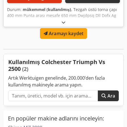
Durum:
mükemmel (kullanılmış)
, Tezgah üstü torna çapı
400 mm Punta arası mesafe 650 mm Dwjdpsq Dll Dofx Ag
Dja Mil devir sayısı 0-2500 dev/dak Çeşitli aksesuarlar
MARCELS MASCHINEN CH
Aramayı kaydet
Kullanılmış Colchester Triumph Vs
2500
(2)
Artık Werktuigen genelinde, 200.000’den fazla
kullanılmış makineyle arama yapın.
Ara
En popüler makine adlarını inceleyin: