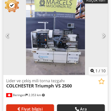
Küçük ilan
Mil deliği: 54 mm Kademesiz ayarlanabilir devir: 14-2500
dev/dak Arka punta konikliği: MK5, soğutma sistemi, hızlı
diş çekme aparatı FAGOR NUP 300 TS-RS dijital gösterge. 1
x RÖHM üç çeneli ayna, 5 konumlu tambur dayama, içi boş
mil dayama, makine lambası, 1 x PARAT 4’lü taret kafa, 4 x
PARAT değiştirilebilir takım tutucu, kuyruklu döner punta
ve hızlı sıkmalı matkap ucu. Makine şu anda 71334
Waiblingen-Beinstein’daki stoklarımızda mevcuttur ve
hemen teslim edilebilir. Makinanın incelenmesi önceden
randevu ile mümkündür.
1
/
10
Lider ve çekiş mili torna tezgahı
COLCHESTER
Triumph VS 2500
Beringen
2.353 km
Fiyat bilgisi
Ara