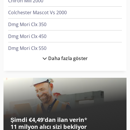
Chiron Mill 2000
Colchester Mascot Vs 2000
Dmg Mori Clx 350
Dmg Mori Clx 450
Dmg Mori Clx 550
Daha fazla göster
Dmg Mori Ctx Alpha 500
Dmg Mori Ctx Beta 1250 4A
Dmg Mori Ctx Beta 1250 Tc
Dmg Mori Nhx 5000
Dmg Mori Ntx 2000
Şimdi €4,49'dan ilan verin
*
Dmg Mori Ultrasonic 20 Linear
11 milyon alıcı
sizi bekliyor