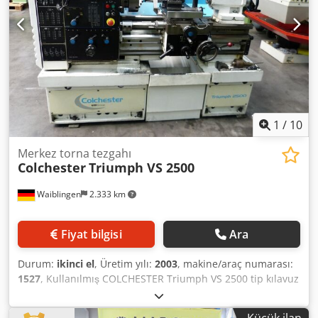
1
/
10
Merkez torna tezgahı
Colchester
Triumph VS 2500
Waiblingen
2.333 km
Fiyat bilgisi
Ara
Durum:
ikinci el
, Üretim yılı:
2003
, makine/araç numarası:
1527
, Kullanılmış COLCHESTER Triumph VS 2500 tip kılavuz
ve sürgülü torna tezgahı Punta yüksekliği: 195 mm
Puntalar arası mesafe: 650 mm Dwedpfx Agsx Hrums Doa