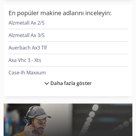
En popüler makine adlarını inceleyin:
Alzmetall Ax 2/S
Alzmetall Ax 3/S
Auerbach Ax3 Tlf
Axa Vhc 3 - Xts
Case-Ih Maxxum
Daha fazla göster
Exeron Edm 310 Mf 30
Faymonville Megamax
Fehlmann Picomax 56 Top
Gildemeister Ctx 310 V3
Haas Vf-3