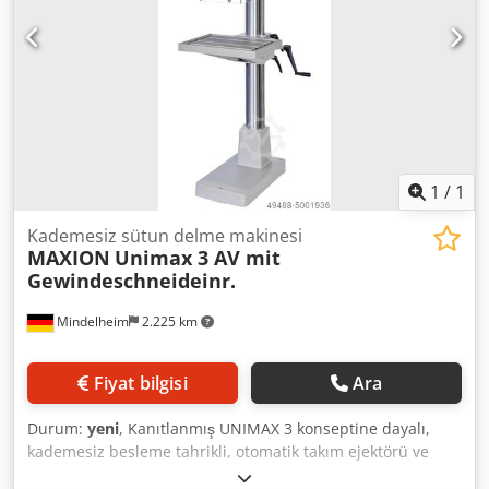
1
/
1
Kademesiz sütun delme makinesi
MAXION
Unimax 3 AV mit
Gewindeschneideinr.
Mindelheim
2.225 km
Fiyat bilgisi
Ara
Durum:
yeni
, Kanıtlanmış UNIMAX 3 konseptine dayalı,
kademesiz besleme tahrikli, otomatik takım ejektörü ve
standart talaş kırma kontrolü ile modern, hassas üretim