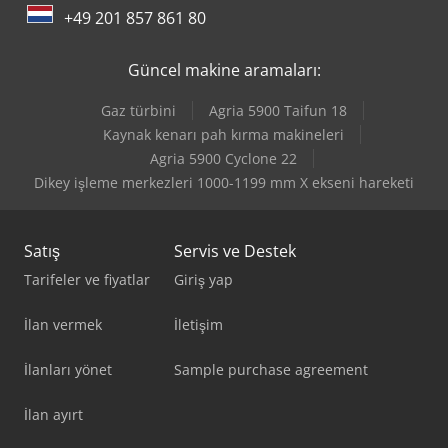
+49 201 857 861 80
Maxion Unimax 4 Basic Plus
Güncel makine aramaları:
Omax Maxiem 1530
Gaz türbini
Agria 5900 Taifun 18
Omax Maxiem 2040
Kaynak kenarı pah kırma makineleri
Agria 5900 Cyclone 22
Scm Olimpic K 360
Dikey işleme merkezleri 1000-1199 mm X ekseni hareketi
Satış
Servis ve Destek
Tarifeler ve fiyatlar
Giriş yap
İlan vermek
İletişim
İlanları yönet
Sample purchase agreement
İlan ayırt