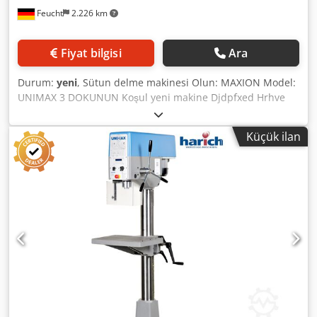
Feucht
2.226 km
Fiyat bilgisi
Ara
Durum:
yeni
, Sütun delme makinesi Olun: MAXION Model:
UNIMAX 3 DOKUNUN Koşul yeni makine Djdpfxed Hrhve
Aptekr Dönüş hızı (sürekli): Alan A-80-1.440 RPM. Alan B
180-3,200 RPM. Standart ALB kulak performans: 30 mm
Küçük ilan
Standart olarak donatılmıştır: -sonsuz değişken hız
kontrolü -Speed için dijital ekran -Delme derinliği için
dijital ekran -İplik kesme cihazı -Işık makine -otomatik araç
fırlatma -Manual