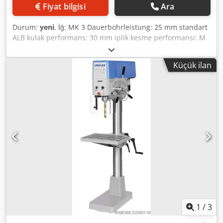
Fiyat bilgisi
Ara
Durum:
yeni
, İğ: MK 3 Dauerbohrleistung: 25 mm standart
ALB kulak performans: 30 mm iplik kesme performansı: M
Delme derinliği 20: 125 mm projeksiyon: 260 mm mil/tablo:
90-840 mm masa yüzeyi: 500 x 365 mm sütun çap: 110 mm
Küçük ilan
Toplam yükseklik: 1,855 mm ağırlık: 250 kg motor kutup
kayması bar: 0.8/1.5 kW iğ hızları sürekli değişken aralığı :
80-1.440 min-1 aralığı: 180 - 3.200 min-1 dijital ekran
standart olarak hız için. Dedob Eli Hjpfx Aptjkr
1
/
3