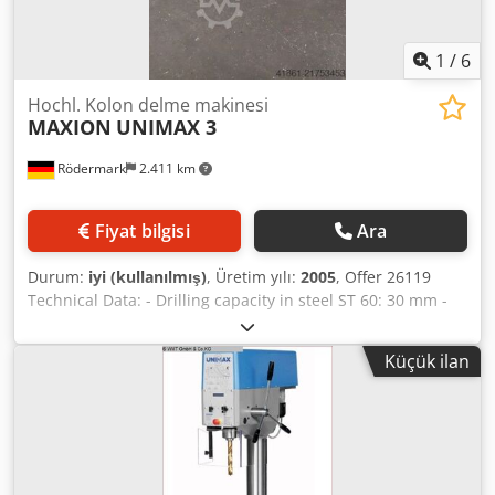
MSP 140 1 x Keyless drill chuck 1 - 16 mm / B16
1
/
6
Hochl. Kolon delme makinesi
MAXION
UNIMAX 3
Rödermark
2.411 km
Fiyat bilgisi
Ara
Durum:
iyi (kullanılmış)
, Üretim yılı:
2005
, Offer 26119
Technical Data: - Drilling capacity in steel ST 60: 30 mm -
Drill spindle taper: MT 3 - Drill spindle stroke: 125 mm -
Stepless spindle speed: 80 – 3200 rpm - Thread cutting
Küçük ilan
capability via reversing operation up to M 20 - Throat
depth: 260 mm - Max. distance table to spindle: 825 mm
Dkodpfx Apoy D Nxqjtsr - Table with 2 T-slots: 500 x 360
mm - Height adjustable via rack and pinion with hand
crank - Drive: 400 V / 0.8 / 1.5 kW - Space requirement
(approx.): W 500 x H 1900 x D 950 mm - Weight (approx.):