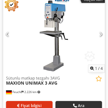
1
/
4
Sütunlu matkap tezgahı 3AVG
MAXION
UNIMAX 3 AVG
Feucht
2.226 km
Fiyat bilgisi
Ara