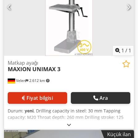
230 kg - Cross table with handwheels
1
/
1
Matkap ayağı
MAXION
UNIMAX 3
Velen
2.612 km
Fiyat bilgisi
Ara
Durum:
yeni
, Drilling capacity in steel: 30 mm Tapping
capacity: M20 Throat depth: 260 mm Drilling stroke: 125
mm Spindle taper: MK 3 Spindle speeds: 80 – 1440 / 180 –
3200 rpm Gear stages: 2-stage Column diameter: 110 mm
Küçük ilan
Table size: 500 x 365 mm Total power requirement: 0.8 /