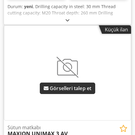
Durum:
yeni
, Drilling capacity in steel: 30 mm Thread
cutting capacity: M20 Throat depth: 260 mm Drilling
stroke: 125 mm Spindle taper: MT 3 Feed range – spindle:
0 mm/rev Spindle speeds: 80 – 1,440 / 180 – 3,200 rpm
Küçük ilan
Gear stages: 2 stages Column diameter: 110 mm Table
size: 500 x 365 mm Total power requirement: 0.8 / 1.4 kW
Machine weight approx. 0.27 t Space requirements approx.
0.4 x 1.2 x 1.9 m Special offer Autumn/Winter 2023!! Dodpfx
Aefg U Tnoptjkr Powerful, precise column drilling machine
with a wide range of applications. Drill table adjustable by
rack and pinion drive and worm gear; table swivels around
the column. Reversing switch for right/left rotation.
Emergency stop button. Full motor protection. Star grip.
Görselleri talep et
Digital speed display as standard. With programmable
thread cutting device.
Sütun matkabı
MAXION
UNIMAX 3 AV