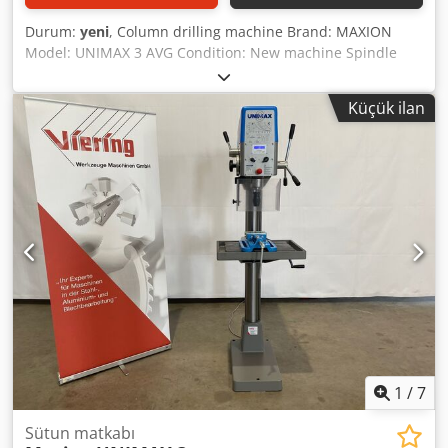
Durum:
yeni
, Column drilling machine Brand: MAXION
Model: UNIMAX 3 AVG Condition: New machine Spindle
speed (infinitely variable): Range A: 80 - 1,440 rpm Range
B: 180 - 3,200 rpm Normal drilling capacity: 30 mm
Küçük ilan
Standard equipment includes: - Infinitely variable feed -
Infinitely variable speed control - Digital display for speed,
feed, and drilling depth - Automatic tool ejector -
Operating manual Available options: Dedpfobrfmkex
Aptskr - Tapping device
1
/
7
Sütun matkabı