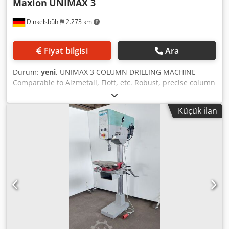
Maxion
UNIMAX 3
Dinkelsbühl
2.273 km
Fiyat bilgisi
Ara
Durum:
yeni
, UNIMAX 3 COLUMN DRILLING MACHINE
Comparable to Alzmetall, Flott, etc. Robust, precise column
drilling machine with a wide application range. The drilling
table is adjustable via rack and pinion and can swivel
Küçük ilan
around the column. Features reversing switch for
clockwise/anticlockwise rotation, emergency stop button,
and digital speed readout. Djdswkhlispfx Aptekr Spindle
speeds steplessly variable: Range A: 80 - 1440 rpm Range
B: 180 - 3200 rpm Continuous drilling capacity: 25 mm
Standard drilling capacity: 30 mm Tapping capacity: M20
Spindle taper: MK 3 Drilling depth: 125 mm Throat: 260
mm Spindle/table distance: 90 to 840 mm Table size: 500 x
365 mm Overall height: 1855 mm Weight: 250 kg Includes
drilling package consisting of: 1 x Drill chuck arbor MK3 /
B16 2 x Reducer sleeves MK3 / 2, MK3 / 1 1 x Machine vice