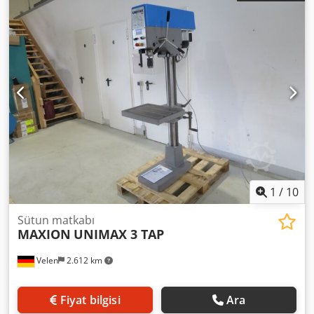
1.4 kW Machine weight approx.: 0.27 t Space requirement
approx.: 0.4 x 1.2 x 1.9 m Autumn/Winter 2003 Auction
Djdpfofg U Tpjx Aptokr Strong, precise column drilling
machine with a wide range of applications. Drill table
adjustable via rack and pinion and worm gear, and can be
swiveled around the column. Reversing switch for
clockwise/counterclockwise rotation. Emergency stop
button. Full motor protection. Star handle. Digital speed
display as standard.
1
/
10
Sütun matkabı
MAXION
UNIMAX 3 TAP
Velen
2.612 km
Fiyat bilgisi
Ara