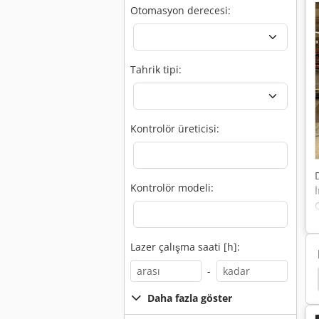
Otomasyon derecesi:
Tahrik tipi:
Kontrolör üreticisi:
Kontrolör modeli:
Lazer çalışma saati [h]:
-
Trumpf Liftmaster
Mazak Optiplex Nexus 3015
Daha fazla göster