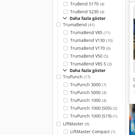
TruBend 5170
(4)
TruBend 5230
(4)
Daha fazla göster
TrumaBend
(41)
TrumaBend V85
(11)
TrumaBend V130
(10)
TrumaBend V170
(6)
TrumaBend V50
(5)
TrumaBend V85 S
(3)
Daha fazla göster
TruPunch
(17)
TruPunch 3000
(7)
TruPunch 5000
(4)
TruPunch 1000
(4)
TruPunch 1000 (S05)
(2)
TruPunch 1000 (S19)
(1)
LiftMaster
(9)
LiftMaster Compact
(1)