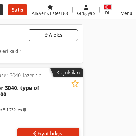
Satış
Dil
Alışveriş listesi
(0)
Giriş yap
Menü
Alaka
leri kaldır
Küçük ilan
er 3040, lazer tipi
r 3040, type of
000
ce
1.760 km
Fiyat bilgisi