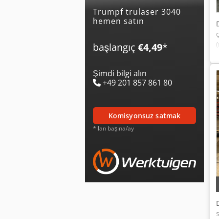
trumpf trulaser 3040
hemen satın
başlangıç
€4,49
*
Şimdi bilgi alın
+49 201 857 861 80
komisyonsuz satmak
*ilan başına/ay