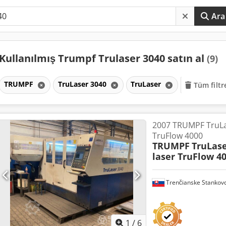
Ara
Kullanılmış Trumpf Trulaser 3040 satın al
(9)
TRUMPF
TruLaser 3040
TruLaser
Tüm filtre
2007 TRUMPF TruLas
TruFlow 4000
TRUMPF
TruLase
laser TruFlow 4
Trenčianske Stankov
1
/
6