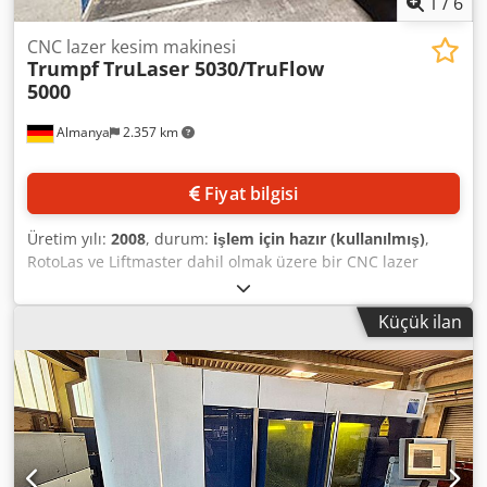
1
/
6
CNC lazer kesim makinesi
Trumpf
TruLaser 5030/TruFlow
5000
Almanya
2.357 km
Fiyat bilgisi
Üretim yılı:
2008
, durum:
işlem için hazır (kullanılmış)
,
RotoLas ve Liftmaster dahil olmak üzere bir CNC lazer
kesim sistemi Trumpf mevcuttur. Lazer kaynağı: TruFlow
5000, Lazer tipi: CO2-lazer, Lazer gücü: 5000W, X/Y/Z
Küçük ilan
hareket mesafesi: 3000mm/1500mm/115mm, Maksimum
malzeme kalınlığı yapı çeliği/paslanmaz/alüminyum:
25mm/25mm/15mm, Konumlandırma hassasiyeti:
+/-0,1mm, Tekrar hassasiyeti: +/-0,03mm, Maks. eksen hızı:
200m/dk, Maks. eşzamanlı hız: 300m/dk. Makine boyutları
X/Y/Z: yaklaşık 11100mm/4600mm/2400mm, Ağırlık:
yaklaşık 12000kg, Çalışma saati: 55462h, Lazer saati: