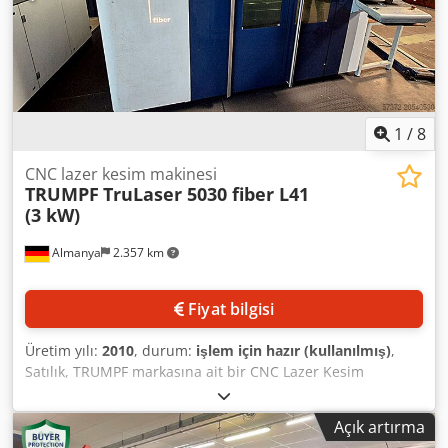
24430h, Işın saati: 12742h. Süreler 01/2026 tarihi baz
alınarak verilmiştir. Dokümantasyon mevcut. Yerinde
inceleme mümkündür. Ocak 2027'den itibaren
muhtemelen kullanılabilir. Dkjdpfxsx Tumxe Afger
1
/
8
CNC lazer kesim makinesi
TRUMPF
TruLaser 5030 fiber L41
(3 kW)
Almanya
2.357 km
Fiyat bilgisi
Üretim yılı:
2010
, durum:
işlem için hazır (kullanılmış)
,
Satılık, TRUMPF markasına ait bir CNC Lazer Kesim
Makinesi bulunmaktadır. Lazer gücü: yaklaşık 3000W (3kW),
iş alanı: X/Y/Z 3000mm/1500mm/115mm. Ayrıca, 2015
Açık artırma
model uyumlu bir Liftmaster da sunulmakta olup, bu