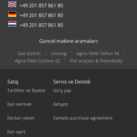
+49 201 857 861 80
Trumpf Trumatic 6000
+49 201 857 861 80
Trumpf Trumatic 7000
+49 201 857 861 80
Trumpf Truprint 3000
Güncel makine aramaları:
Trumpf Trupunch 3000
Gaz türbini
Unimog
Agria 5900 Taifun 18
Trumpf Trupunch 5000
Agria 5900 Cyclone 22
Pist araçları & Pistenbully
Trumpf Trustore 3030
Satış
Servis ve Destek
Tarifeler ve fiyatlar
Giriş yap
İlan vermek
İletişim
İlanları yönet
Sample purchase agreement
İlan ayırt