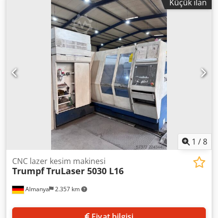
Küçük ilan
900 kg Konumlandırma hızı (maks.): 300 m/dak
Konumlandırma doğruluğu: +/- 0,1 mm MAKİNE
ÖZELLİKLERİ Kontrol ünitesi: CNC Siemens Sinumerik 840 D
Lazer açık çalışma süresi: 77.107 saat Işın açık çalışma
süresi: 39.023 saat Ölçüler ve Ağırlık Makine ölçüleri (U x G
x Y): 11.100 mm x 4.600 mm x 2.400 mm Makine ağırlığı:
12.000 kg EKİPMAN Otomatik palet değiştirici NitroLine
FocusLine PlasmaLine SprintLine ContourLine
1
/
8
CNC lazer kesim makinesi
Trumpf
TruLaser 5030 L16
Almanya
2.357 km
Fiyat bilgisi