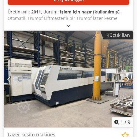
Üretim yılı:
2011
, durum:
işlem için hazır (kullanılmış)
,
Otomatik Trumpf Liftmaster'lı bir Trumpf lazer kesme
sistemi satışa sunulmaktadır. Lazer gücü: 5000W, Lazer
tipi: CO₂ lazer Trumpf TruFlow 5000, Dalga boyu: 10,6µm,
Küçük ilan
Çalışma alanı X/Y: 3000mm/1500mm, Z ekseni hareket
mesafesi: yaklaşık 115mm, maks. tabla yükü: yaklaşık
900kg, maks. eş zamanlı hız X/Y: yaklaşık 300m/dak, maks.
sac kalınlığı (inşaat çeliği/paslanmaz çelik/alüminyum):
yaklaşık 25mm/20mm/12mm, çalışma saati (12.06.2025
itibarıyla): yaklaşık 74181 saat, maks. LiftMaster tabla
boyutu: yaklaşık 3000mm/1500mm, maks. LiftMaster
taşıma kapasitesi: yaklaşık 917kg, maks. LiftMaster sac
kalınlığı aralığı: 20mm-25mm. Çevre birimleri ve
aksesuarlar dahildir. Makine boyutları X/Y/Z: yaklaşık
11250mm/4600mm/2400mm, ağırlık: yaklaşık 12500kg.
Belgeler mevcuttur. Yerinde inceleme yapmak
mümkündür. Djdszpyxispfx Afgekr
1
/
9
Lazer kesim makinesi