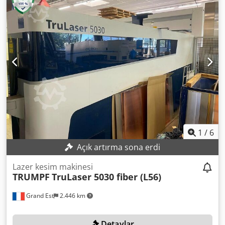
ekipman ayrı olarak da satın alınabilir. Dedsxxa Ucopfx
Afgokr
1
/
6
Açık artırma sona erdi
Lazer kesim makinesi
TRUMPF
TruLaser 5030 fiber (L56)
Grand Est
2.446 km
Detaylar