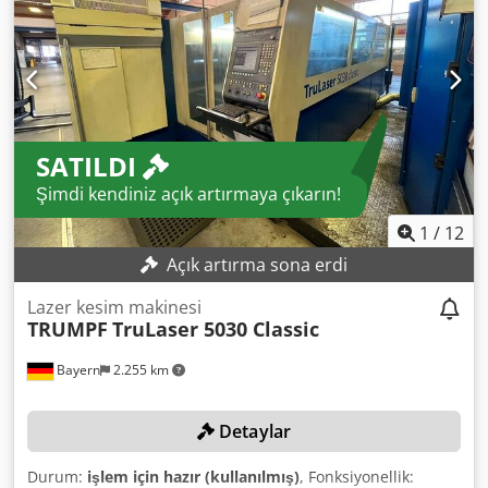
mm Maks. sac kalınlığı (alüminyum): 12 mm Dkedpoy U U I
Sofx Afgsr MAKİNE DETAYLARI Kontrol tipi: CNC NC
ÇALIŞMA SAATİ: 38.900 saat Lazer ÇALIŞMA SAATİ: 39.498
saat Işın ÇALIŞMA SAATİ: 18.649 saat Durum 22.01.2026
itibariyle Makine ağırlığı: 12.000 kg
SATILDI
Şimdi kendiniz açık artırmaya çıkarın!
1
/
12
Açık artırma sona erdi
Lazer kesim makinesi
TRUMPF
TruLaser 5030 Classic
Bayern
2.255 km
Detaylar
Durum:
işlem için hazır (kullanılmış)
, Fonksiyonellik: