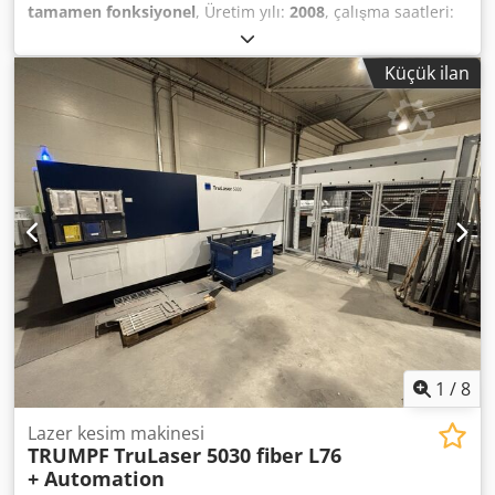
tamamen fonksiyonel
, Üretim yılı:
2008
, çalışma saatleri:
45.815 h
, lazer gücü:
5.000 W
, maks. sac kalınlığı çelik:
25
mm
, X ekseni hareket mesafesi:
3.000 mm
, Y ekseni
Küçük ilan
hareket mesafesi:
1.500 mm
, Z ekseni hareket mesafesi:
115 mm
, Fiyata dahil: TruLaser 5030 Classic + LiftMaster
L3030 + TruFlow 5000 TEKNİK DETAYLAR X Ekseni hareket
mesafesi: 3.000 mm Y Ekseni hareket mesafesi: 1.500 mm Z
Ekseni hareket mesafesi: 115 mm Lazer gücü: 5.000 W
Maks. sac kalınlığı (yumuşak çelik): 25 mm Dedey U U
Dmepfx Afgskr Maks. sac kalınlığı (paslanmaz çelik): 20 mm
Maks. sac kalınlığı (alüminyum): 12 mm Maks. iş parçası
ağırlığı: 900 kg MAKİNE DETAYLARI Kontrol tipi: CNC Işın
açılma süresi: 45.815 saat Lazer açılma süresi: 86.475 saat
Boyutlar & Ağırlık Boyutlar (U x G x Y): 11.100 x 4.600 x
2.400 mm Makine ağırlığı: 12.000 kg
1
/
8
Lazer kesim makinesi
TRUMPF
TruLaser 5030 fiber L76
+ Automation