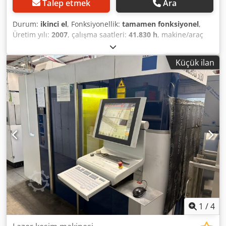
Talep etmek
Ara
Durum:
ikinci el
, Fonksiyonellik:
tamamen fonksiyonel
,
Üretim yılı:
2007
, çalışma saatleri:
41.830 h
, makine/araç
numarası:
A0230A2043
, lazer tipi:
CO₂ lazer
, lazer çalışma
saati:
23.313 h
, lazer gücü:
6.000 W
, güç:
120 kW (163,15
Küçük ilan
bg)
, giriş voltajı:
400 V
, giriş frekansı:
50 Hz
, basınçlı hava
bağlantısı:
10 bar
, Donanım:
dokümantasyon / kılavuz,
emniyet ışık bariyeri, toz emişi
, Wir bieten diesen
gebrauchten TRUMPF TruLaser 5030 Laser-
Schneidmaschine, Baujahr 2007, an. Laserleistung: 6.000
W Dsdpsyqulzofx Afgjkr Baujahr: 2007
Versorgungsspannung: 400 V Frequenz: 50 Hz
Anschlussleistung: 120 kVA Steuerspannung: 24 V
Absicherung: 3 x 160 A Druckluftanschluss: 7-10 bar
Stickstoffanschluss (N₂): 30 bar Sauerstoffanschluss (O₂): 20
bar Bei Fragen oder für weitere Informationen
kontaktieren Sie uns bitte per Nachricht oder telefonisch.
1
/
4