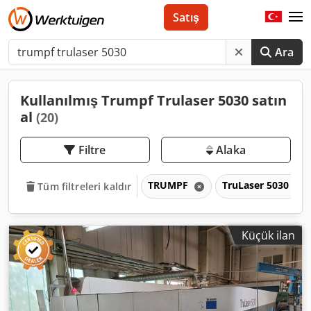
Satış
Ara
Kullanılmış Trumpf Trulaser 5030 satın
al
(20)
Filtre
Alaka
TRUMPF
TruLaser 5030
Tüm filtreleri kaldır
Küçük ilan