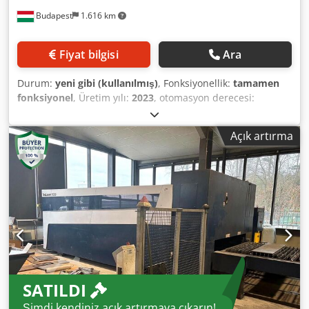
Budapest
1.616 km
Fiyat bilgisi
Ara
Durum:
yeni gibi (kullanılmış)
, Fonksiyonellik:
tamamen
fonksiyonel
, Üretim yılı:
2023
, otomasyon derecesi:
otomatik
, lazer çalışma saati:
2.800 h
, lazer gücü:
6.000 W
,
konumlandırma hızı:
280 m/dak
, Donanım:
CE işareti, acil
Açık artırma
durdurma, duman emişi, emniyet ışık bariyeri, merkezi
yağlama sistemi, soğutma ünitesi, toz emişi, uç
değiştirici
, TruLaser 5030 fiber L76 6kW + LiftMaster Linear
+ Anyagbuffer kis tárolórendszer ALAPGÉP: TruLaser 5030
fiber (L76) Gép: • Munkaterület: 3000 × 1500 mm • Dobozos
vázszerkezet • Hosszanti szállítószalag • Mozgatóegység
nagy pontosságú megmunkáláshoz • Híd meghajtás
lineáris közvetlen hajtásokkal kombinálva • Folyamat-hűtő a
géphez és a lézerhez (víz/levegő) • Munkaterület
megvilágítás • Pilot lézer Djdpfjyah Rcsx Afgokr • Permetező
SATILDI
berendezés • Automatikus fúvókatísztítás • Integrált
elektromos szekrények • Integrált szekrény • Zárt
Şimdi kendiniz açık artırmaya çıkarın!