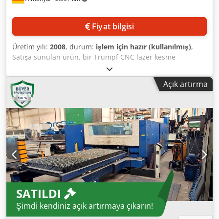
Fiyat bilgisi
Üretim yılı:
2008
, durum:
işlem için hazır (kullanılmış)
,
Satışa sunulan ürün, bir Trumpf CNC lazer kesme
makinesidir. Çalışma alanı X/Y: 3000mm/1500mm, Z ekseni
hareket mesafesi: 115mm, lazer gücü: 5000W, maks.
Açık artırma
malzeme kalınlığı (çelik/paslanmaz çelik/alüminyum):
25mm/20mm/12mm, çalışma saati: yaklaşık 35000 saat,
lazer çalışma saati: yaklaşık 13000 saat. Aşağıdaki
bileşenler yenilenmiştir: 2024 yılında E/R modülü, 2020
yılında güç tüpü ve 2016 yılında üfleyici türbini. Toplam
boyutlar X/Y/Z: yaklaşık 11100mm/4600mm/2400mm,
ağırlık: yaklaşık 12 ton. Yerinde inceleme imkanı mevcuttur.
Dkjdpfx Afszrhg Hsgsr
SATILDI
Şimdi kendiniz açık artırmaya çıkarın!