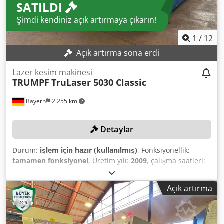
SATILDI
Şimdi kendiniz açık artırmaya çıkarın!
1
/
12
Açık artırma sona erdi
Lazer kesim makinesi
TRUMPF
TruLaser 5030 Classic
Bayern
2.255 km
Detaylar
Durum:
işlem için hazır (kullanılmış)
, Fonksiyonellik:
tamamen fonksiyonel
, Üretim yılı:
2009
, çalışma saatleri:
18.649 h
, lazer gücü:
5.000 W
, maks. sac kalınlığı çelik:
25
mm
, paslanmaz çelik sac kalınlığı (maks.):
20 mm
, X ekseni
Açık artırma
hareket mesafesi:
3.000 mm
, Y ekseni hareket mesafesi:
1.500 mm
, TEKNİK DETAYLAR Çalışma alanı (U x G): 3.000
mm x 1.500 mm Lazer gücü: 5.000 W Maks. sac kalınlığı
(yapı çeliği): 25 mm Maks. sac kalınlığı (paslanmaz çelik): 20