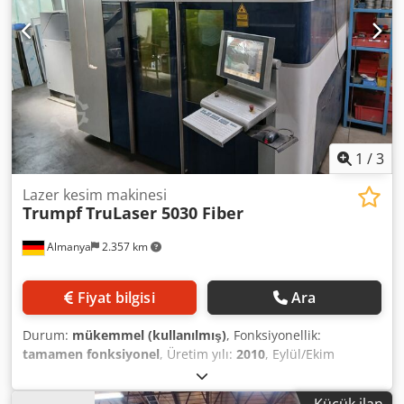
1
/
3
Lazer kesim makinesi
Trumpf
TruLaser 5030 Fiber
Almanya
2.357 km
Fiyat bilgisi
Ara
Durum:
mükemmel (kullanılmış)
, Fonksiyonellik:
tamamen fonksiyonel
, Üretim yılı:
2010
, Eylül/Ekim
aylarından itibaren kullanıma hazır. Dodpfjzn N Hgex
Afgskr Çalışma saati: Yaklaşık 64.000 saat.