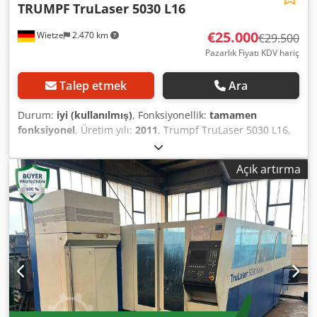
TRUMPF
TruLaser 5030 L16
€25.000
Wietze
2.470 km
€29.500
Pazarlık Fiyatı KDV hariç
Talep etmek
Ara
Durum:
iyi (kullanılmış)
, Fonksiyonellik:
tamamen
fonksiyonel
, Üretim yılı:
2011
, Trumpf TruLaser 5030 L16,
Liftmaster ile birlikte, iyi durumda, satılıktır. Makine,
tesisin yenilenmesi nedeniyle satılmaktadır. Çalışma alanı:
Açık artırma
3.000 x 1.500 mm Lazer kaynağı: CO₂ lazer Lazer gücü: 5
kW İmalat yılı: 2011 Kontrol sistemi: Siemens Sinumerik
Maksimum sac boyutu: 3.000 x 1.500 mm İşlenebilen
malzemeler: Çelik Paslanmaz çelik Alüminyum Dkodpfx
Ajzlttlefgor Hemen kullanılabilir Randevu ile her zaman
incelenebilir.