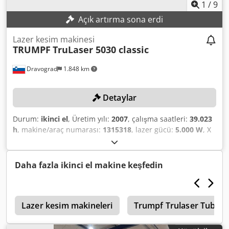
1
/
9
Açık artırma sona erdi
Lazer kesim makinesi
TRUMPF
TruLaser 5030 classic
Dravograd
1.848 km
Detaylar
Durum:
ikinci el
, Üretim yılı:
2007
, çalışma saatleri:
39.023
h
, makine/araç numarası:
1315318
, lazer gücü:
5.000 W
, X
ekseni hareket mesafesi:
3.000 mm
, Y ekseni hareket
mesafesi:
1.500 mm
, Z ekseni hareket mesafesi:
115 mm
,
iş parçası ağırlığı (maks.):
900 kg
, Asgari fiyat yok – en
Daha fazla ikinci el makine keşfedin
yüksek teklife garantili satış! Makine yaklaşık bir yıldır
çalışmıyor. Djdpfx Afozlhcnjgekr TEKNİK ÖZELLİKLER Lazer
gücü: 5.000 W Çalışma alanı (X x Y x Z): 3.000 mm x 1.500
r
mm x 115 mm Sac kalınlığı, inşaat çeliği (maks.): 25 mm Sac
Lazer kesim makineleri
Trumpf Trulaser Tube 5
kalınlığı, paslanmaz çelik (maks.): 20 mm Sac kalınlığı,
alüminyum (maks.): 12 mm Maksimum iş parçası ağırlığı: