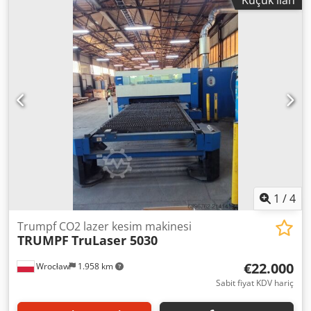
Küçük ilan
1
/
4
Trumpf CO2 lazer kesim makinesi
TRUMPF
TruLaser 5030
€22.000
Wrocław
1.958 km
Sabit fiyat KDV hariç