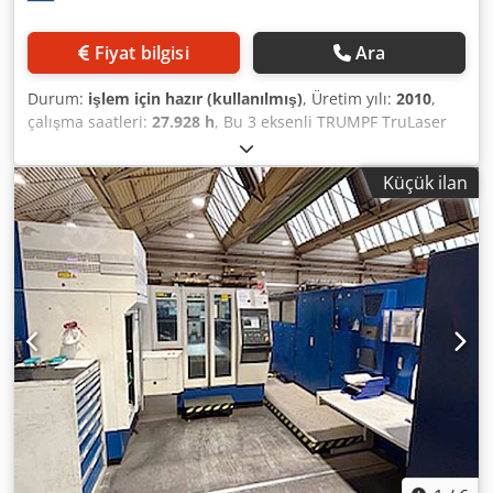
Fiyat bilgisi
Ara
Durum:
işlem için hazır (kullanılmış)
, Üretim yılı:
2010
,
çalışma saatleri:
27.928 h
, Bu 3 eksenli TRUMPF TruLaser
5030 + LiftMaster, 2010 yılında üretilmiştir. Watt CO2
rezonatörüne sahiptir ve maksimum 3000x1500 mm sac
Küçük ilan
boyutunu işleyebilir. Sistem bir LiftMaster içerir aYüksek
kaliteli lazer kesim kabiliyetlerine sahip olmak istiyorsanız,
satılık TRUMPF TruLaser 5030 makinamızı
değerlendirebilirsiniz. Daha fazla bilgi için bizimle
iletişime geçin. • Maks. tabaka boyutu: 3000x1500 mm •
LiftMaster Dahil Dodsx E Ed Eopfx Afgekr