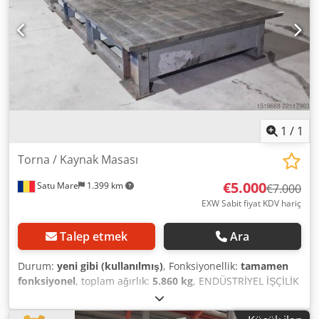
1
/
1
Torna / Kaynak Masası
€5.000
Satu Mare
1.399 km
€7.000
EXW Sabit fiyat KDV hariç
Talep etmek
Ara
Durum:
yeni gibi (kullanılmış)
, Fonksiyonellik:
tamamen
fonksiyonel
, toplam ağırlık:
5.860 kg
, ENDÜSTRİYEL İŞÇİLİK
VE KAYNAK MASASI – CNC İŞLEMLİ, YÜKSEK DÜZLEMSELLİK,
5,86 TON Dksdpfx Aljzc Uwno Ner Ağır sanayi