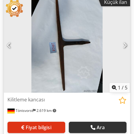
Küçük ilan
1
/
5
Kilitleme kancası
Tönisvorst
2.619 km
Fiyat bilgisi
Ara