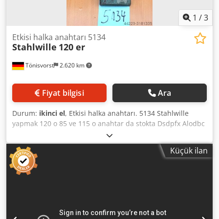
1
/
3
Etkisi halka anahtarı 5134
Stahlwille
120 er
Tönisvorst
2.620 km
Fiyat bilgisi
Ara
Durum:
ikinci el
, Etkisi halka anahtarı. 5134 Stahlwille
yapmak 120 o 85 ve 115 o anahtar da stokta Dsdpfx Alodbc
E Dj Nekr
Küçük ilan