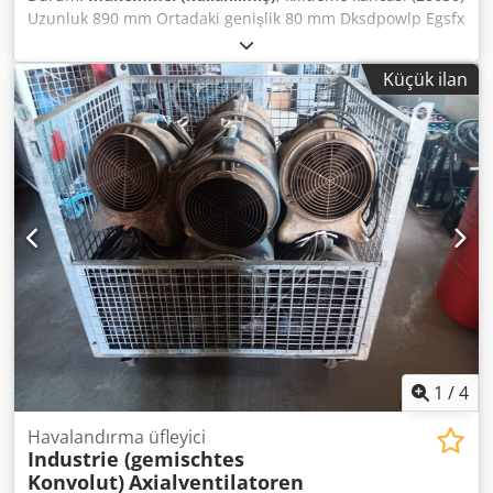
Uzunluk 890 mm Ortadaki genişlik 80 mm Dksdpowlp Egsfx
Al Ner Genişlik yaklaşık olarak sona erdi. 55/45 mm Toplam
yükseklik 410 mm Ağırlık 30 kg
Küçük ilan
1
/
4
Havalandırma üfleyici
Industrie (gemischtes
Konvolut)
Axialventilatoren