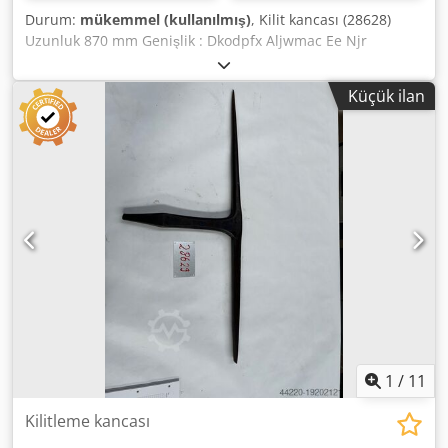
Durum:
mükemmel (kullanılmış)
, Kilit kancası (28628)
Uzunluk 870 mm Genişlik : Dkodpfx Aljwmac Ee Njr
maksimum 38 mm en az 17 mm Yükseklik 365 mm Montaj:
Kare 40 mm
Küçük ilan
1
/
11
Kilitleme kancası