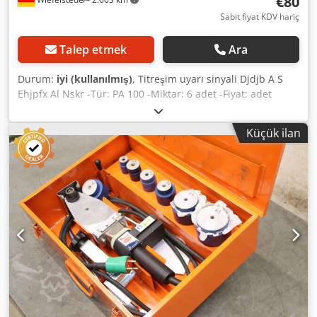
€80
Sabit fiyat KDV hariç
Talep etmek
Ara
Durum:
iyi (kullanılmış)
, Titreşim uyarı sinyali Djdjb A S
Ehjpfx Al Nskr -Tür: PA 100 -Miktar: 6 adet -Fiyat: adet
başına -Ağırlık: 0,2 kg/adet
Küçük ilan