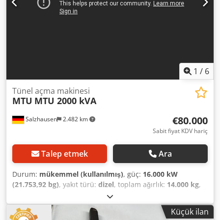
1
/
6
Tünel açma makinesi
MTU
MTU 2000 kVA
€80.000
Salzhausen
2.482 km
Sabit fiyat KDV hariç
Talep etmek
Ara
Durum:
mükemmel (kullanılmış)
, güç:
16.000 kW
(21.753,92 bg)
, yakıt türü:
dizel
, toplam ağırlık:
14.000 kg
,
Üretim yılı:
1998
, çalışma saatleri:
622 h
, çıkış voltajı:
400 V
,
nominal güç:
1.600 kW (2.175,39 bg)
, nominal (görünür)
Küçük ilan
güç:
2.000 kVA
, çıkış frekansı:
50 Hz
, dönüş hızı (maks.):