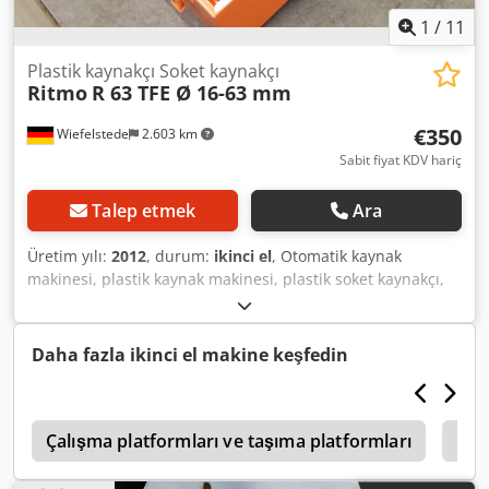
1
/
11
Plastik kaynakçı Soket kaynakçı
Ritmo
R 63 TFE Ø 16-63 mm
€350
Wiefelstede
2.603 km
Sabit fiyat KDV hariç
Talep etmek
Ara
Üretim yılı:
2012
, durum:
ikinci el
, Otomatik kaynak
makinesi, plastik kaynak makinesi, plastik soket kaynakçı,
plastik kaynak makinesi, PE boru kaynak makinesi, plastik
boru kaynakçı, soket kaynak alet seti -Üretici: Ritmo, soket
kaynak alet seti tip R 63 TFE Dkodpfjqy Rl Hex Al Ner -
Daha fazla ikinci el makine keşfedin
Voltaj: 230 V -Güç: 1400 W -Soketler: Ø 16 - 63 mm,
fotoğrafa bakın -Kutu boyutları: 450/350/H130 mm -Ağırlık:
8,4 kg
Çalışma platformları ve taşıma platformları
Eks