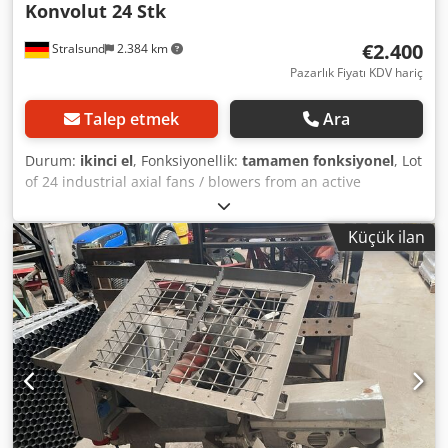
Konvolut 24 Stk
€2.400
Stralsund
2.384 km
Pazarlık Fiyatı KDV hariç
Talep etmek
Ara
Durum:
ikinci el
, Fonksiyonellik:
tamamen fonksiyonel
, Lot
of 24 industrial axial fans / blowers from an active
shipyard operation. The package predominantly includes
large axial fans with protective grilles (see photos), along
Küçük ilan
with two high-performance blue/black blowers. Suitable
for: - Hall / workshop ventilation - Drying of components,
paint booths, restoration sites Dedpfezawhwex Al Njkr -
Site extraction, tunnel/tank ventilation - Event technology,
cooling, emergency ventilation - Shipbuilding / shipyards
Sale preferably as a lot (complete package), individual
units available upon request (approx. €100 per piece). All
units are operational; minor signs of wear typical for
shipyard use. Origin: Strela Shiprepair GmbH (Stralsund)
shipyard operation. Technical data: - Quantity: 24 units -