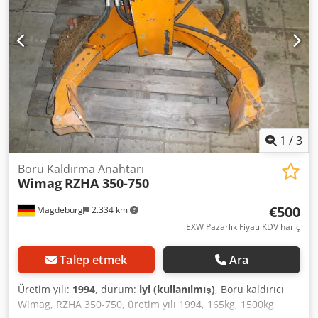
1
/
3
Boru Kaldırma Anahtarı
Wimag
RZHA 350-750
€500
Magdeburg
2.334 km
EXW Pazarlık Fiyatı KDV hariç
Talep etmek
Ara
Üretim yılı:
1994
, durum:
iyi (kullanılmış)
, Boru kaldırıcı
Wimag, RZHA 350-750, üretim yılı 1994, 165kg, 1500kg