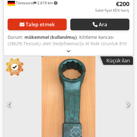
€200
Tönisvorst
2.619 km
Sabit fiyat KDV hariç
Talep etmek
Ara
Durum:
mükemmel (kullanılmış)
, Kilitleme kancası
(28629) Tesisatçı aleti Dedpfowmacljx Al Nskr Uzunluk 810
mm Üçgen profiller 28 x 22 mm Yuvarlak profil çapı 25 mm
Yükseklik 320 mm Kare soket 35 mm Ağırlık 4 kg
Küçük ilan