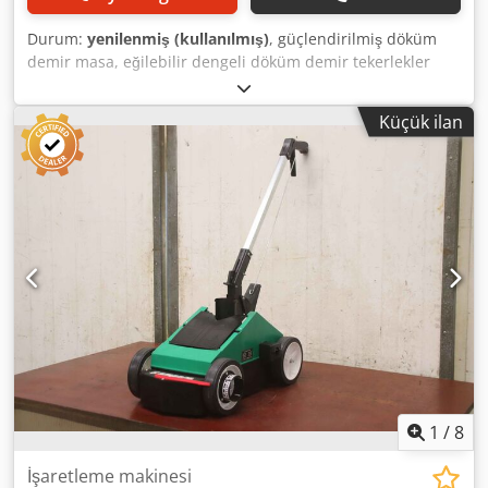
konstrüksiyon Ağır yapıların montaj ve birleştirilmesi
Boyutsal kontrol ve geometrik denetim Kaynak öncesi
Durum:
yenilenmiş (kullanılmış)
, güçlendirilmiş döküm
parçaların sabitlenmesi ve konumlandırılması Endüstriyel
demir masa, eğilebilir dengeli döküm demir tekerlekler
ekipmanların imalatı ve onarımı Ticari Açıklama Yüksek
hassas üst ve alt bıçak kılavuzu Çalışma masası boyutları
kapasiteli, yoğun üretim ortamlarında kullanım için inşa
yaklaşık 680 x 580 mm Dkodpfx Ajv Dg A Usl Njr döküm
edilmiş endüstriyel masa. 40 mm kalınlığındaki tabla,
Küçük ilan
pervane çapı 600 mm Maksimum kesme yüksekliği 340 mm
mümkün olan en düz yüzeyin elde edilmesi için CNC ile
Maksimum kesme genişliği yaklaşık 540 mm Üç fazlı motor
işlenmiştir ve karmaşık birleştirme ve kaynak işlemleri için
yaklaşık 2,2 kW, 50 Hz, 400 V
en uygun koşulları sağlar. Neredeyse 6 ton olan kendi
ağırlığı ve son derece rijit yapısı sayesinde, hassasiyet,
stabilite ve dayanıklılığın kritik olduğu endüstriyel
uygulamalar için ideal bir çözümdür. Günümüz
maliyetleriyle yeniden üretimi zor olan profesyonel bir
ekipman olup, metal konstrüksiyon, endüstriyel üretim ve
ağır makine imalatı alanındaki firmalar için uygundur.
1
/
8
İşaretleme makinesi