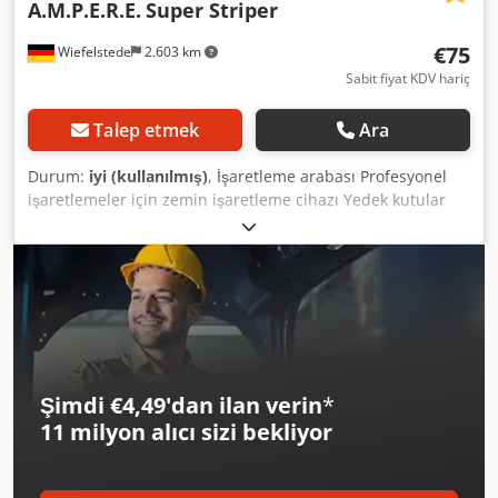
A.M.P.E.R.E.
Super Striper
€75
Wiefelstede
2.603 km
Sabit fiyat KDV hariç
Talep etmek
Ara
Durum:
iyi (kullanılmış)
, İşaretleme arabası Profesyonel
işaretlemeler için zemin işaretleme cihazı Yedek kutular
için tutucu, işaretleme cihazı dahil Perfect Striper Dkjdpfx
Aet Apm Ael Njr -Üretici: A.M.P.E.R.E., Zemin işaretleme
cihazı İşaretleme cihazı Super-Striper -Şerit genişliği:
yaklaşık 3 - 10 cm -Miktar: 3x işaretleme cihazı mevcuttur -
Fiyat: parça başına -Boyut: 880/340/H835 mm -Ağırlık: 6
kg/adet.
Şimdi €4,49'dan ilan verin
*
11 milyon alıcı
sizi bekliyor