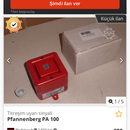
Şimdi ilan ver
*ilan başına/ay
Küçük ilan
1
/
5
Titreşim uyarı sinyali
Pfannenberg
PA 100
Wiefelstede
2.603 km