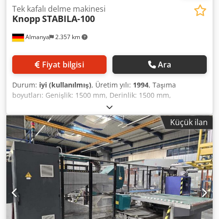
Tek kafalı delme makinesi
Knopp
STABILA-100
Almanya
2.357 km
Fiyat bilgisi
Ara
Durum:
iyi (kullanılmış)
, Üretim yılı:
1994
, Taşıma
boyutları: Genişlik: 1500 mm, Derinlik: 1500 mm,
Dcodpfxom Rg Npj Af Hek Maks. Yükseklik: 1550 mm,
Ağırlık: yaklaşık 220 kg.
Küçük ilan