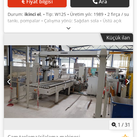
Fiyat bilgisi
Ara
Durum:
ikinci el
, • Tip: W125 • Üretim yılı: 1989 • 2 fırça / su
tankı, pompalar • Çalışma yönü: Sağdan sola • Üstü açık
Dsdpfx Afoyucwys Hsck • Yıkama fırçaları 130 cm
yüksekliğinde • Isıtma sistemi • Fiyat: Talep üzerine
Küçük ilan
1
/
31