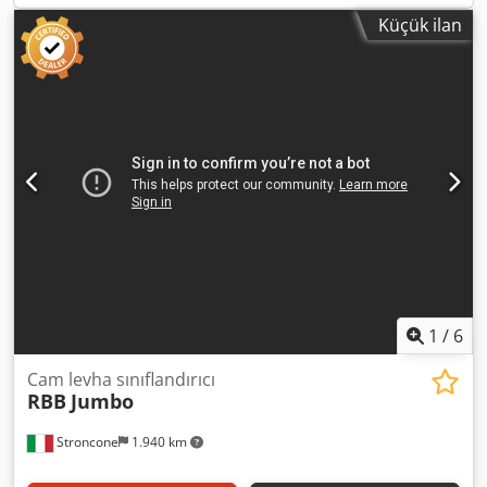
Küçük ilan
1
/
6
Cam levha sınıflandırıcı
RBB
Jumbo
Stroncone
1.940 km