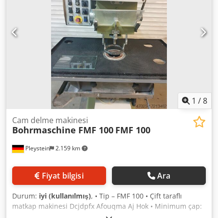
1
/
8
Cam delme makinesi
Bohrmaschine FMF 100
FMF 100
Pleystein
2.159 km
Fiyat bilgisi
Ara
Durum:
iyi (kullanılmış)
, • Tip – FMF 100 • Çift taraflı
matkap makinesi Dcjdpfx Afouqma Aj Hok • Minimum çap:
3 mm • Maksimum çap: 300 mm • Devir sayısı: 110 – 4600