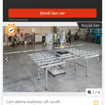
Düsseldorf, 20–23 Ekim, 12. Salon, 12A72 numaralı stand.
Şimdi ilan ver
*ilan başına/ay
Küçük ilan
1
/
4
Cam delme makinesi çift taraflı