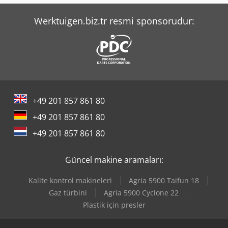
Merlo Tf 42.7 Cs-145
Werktuigen.biz.tr resmi sponsorudur:
Tec Freetec
Tec Rotec
Yeong Chin Machinery Industries Co. Ltd. (Ycm) Nfx400A
Yeong Chin Machinery Industries Co. Ltd. (Ycm) Ntc-2000Ly
+49 201 857 861 80
+49 201 857 861 80
+49 201 857 861 80
Güncel makine aramaları:
Kalite kontrol makineleri
Agria 5900 Taifun 18
Gaz türbini
Agria 5900 Cyclone 22
Plastik için presler