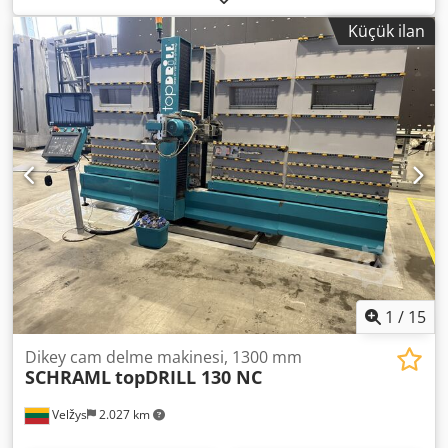
devir/dakika • Alt matkap otomatik ilerlemeli, üst matkap
Küçük ilan
elle yönlendirilir
1
/
15
Dikey cam delme makinesi, 1300 mm
SCHRAML
topDRILL 130 NC
Velžys
2.027 km