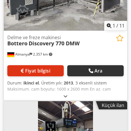
1
/
11
Delme ve freze makinesi
Bottero
Discovery 770 DMW
Almanya
2.357 km
Fiyat bilgisi
Ara
Durum:
ikinci el
, Üretim yılı:
2013
, 3 eksenli sistem
Maksimum. cam boyutu: 1600 x 2600 mm En az. cam
boyutu: 100 x 350 mm Cam kalınlığı: 3 - 19 mm
Djdpfowmqrqox Af Hock Delme / Çift taraflı 16 pozisyon
Küçük ilan
için 16 bölme Uzunluk: 5850 mm Genişlik: 5500 mm
Maksimum. Sistemin montaj yüksekliği: 2200 mm