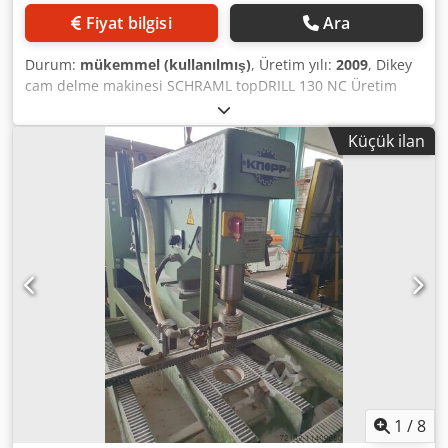
Fiyat bilgisi
Ara
Durum:
mükemmel (kullanılmış)
, Üretim yılı:
2009
, Dikey
cam delme makinesi SCHRAML topDRILL 130 NC Üretim
yılı: 2009 Maksimum çalışma yüksekliği: 1300 mm NC
kontrollü Çok iyi ve temiz durumda Olduğu gibi
Küçük ilan
satılmaktadır Hemen teslim edilebilir Dcjdpfx Aeyfrvyef Hjk
1
/
8