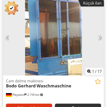
Küçük ilan
1
/
17
Cam delme makinesi
Bodo Gerhard
Waschmaschine
Pleystein
2.159 km