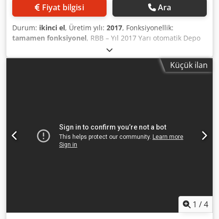
Fiyat bilgisi
Ara
Durum:
ikinci el
, Üretim yılı:
2017
, Fonksiyonellik:
tamamen fonksiyonel
, RBB – Yıl 2017 Yarı otomatik Depo
Rafı Jumbo 17 Pozisyon Dcjdpfey T Enmjx Af Hek - 1 sabit
araba, 400 mm platform - 16 hareketli araba, 250 mm
Küçük ilan
platform Silindir stroku: 900 mm 380 V 50 Hz Toplam
boyutlar: 7300 x 6400 mm
1
/
4