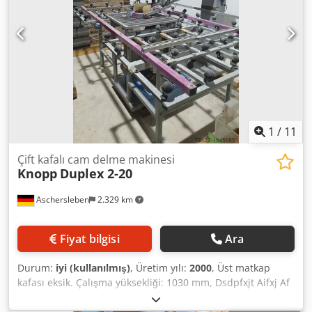
1
/
11
Çift kafalı cam delme makinesi
Knopp
Duplex 2-20
Aschersleben
2.329 km
Fiyat bilgisi
Ara
Durum:
iyi (kullanılmış)
, Üretim yılı:
2000
, Üst matkap
kafası eksik. Çalışma yüksekliği: 1030 mm, Dsdpfxjt Aifxj Af
Hock Yükseklik: 1680 mm, derinlik: 1800 mm, genişlik: 2450
mm