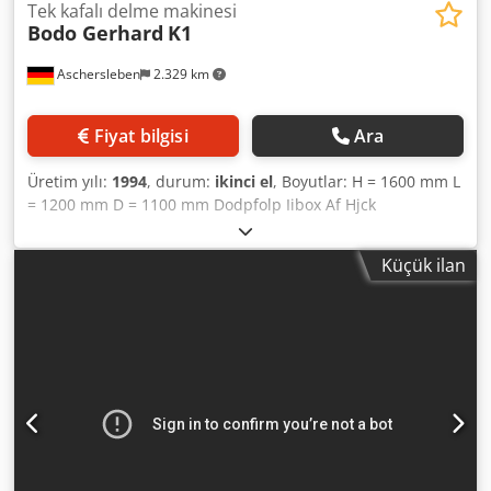
Tek kafalı delme makinesi
Bodo Gerhard
K1
Aschersleben
2.329 km
Fiyat bilgisi
Ara
Üretim yılı:
1994
, durum:
ikinci el
, Boyutlar: H = 1600 mm L
= 1200 mm D = 1100 mm Dodpfolp Iibox Af Hjck
Küçük ilan