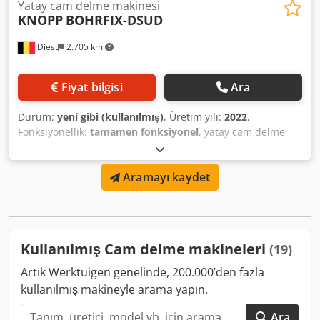
Yatay cam delme makinesi
KNOPP
BOHRFIX-DSUD
Diest
2.705 km
Fiyat bilgisi
Ara
Durum:
yeni gibi (kullanılmış)
, Üretim yılı:
2022
,
Fonksiyonellik:
tamamen fonksiyonel
, yatay cam delme
makinesi Dcsdpfxsyub Azo Af Hjk dürülebilir 700 mm
makaralı masa ile makine ölçüleri: U : 1850 mm, Y : 1800
Aramayı kaydet
mm, Derinlik : 1200 mm
Kullanılmış Cam delme makineleri
(19)
Artık Werktuigen genelinde, 200.000’den fazla
kullanılmış makineyle arama yapın.
Ara