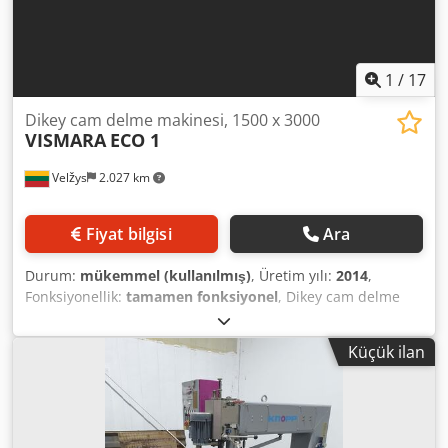
1
/
17
Dikey cam delme makinesi, 1500 x 3000
VISMARA
ECO 1
Velžys
2.027 km
Fiyat bilgisi
Ara
Durum:
mükemmel (kullanılmış)
, Üretim yılı:
2014
,
Fonksiyonellik:
tamamen fonksiyonel
, Dikey cam delme
makinesi, 1500 x 3000 Maks. cam boyutu: 1500 x 3000 mm
Cam kalınlığı: 3 – 20 mm Dcedoy Nltnepfx Af Hsk Delik çapı:
Küçük ilan
3 – 100 mm Kontrol: NC kontrollü Delme kafaları: 2 karşılıklı
konumlandırılmış delme milleri (ön ve arka) Mil hızı:
inverter üzerinden Genel ölçüler: 7500 x 2200 x 2800 mm
Çok iyi ve temiz durumda İyi çalışma durumu, test
edilmiştir Olduğu gibi satılır Hemen teslim