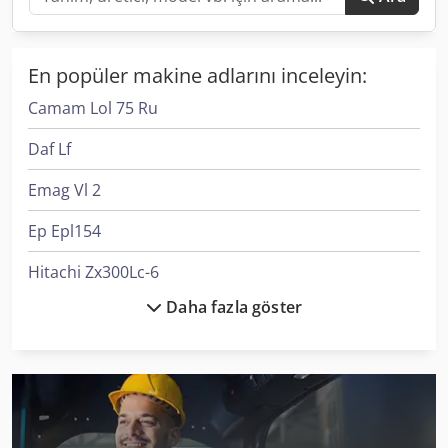
En popüler makine adlarını inceleyin:
Camam Lol 75 Ru
Daf Lf
Emag Vl 2
Ep Epl154
Hitachi Zx300Lc-6
Daha fazla göster
Hitachi Zx33U-6
Hitachi Zx350Lc-6
Index Ms40-6
Kami Dkm 410L