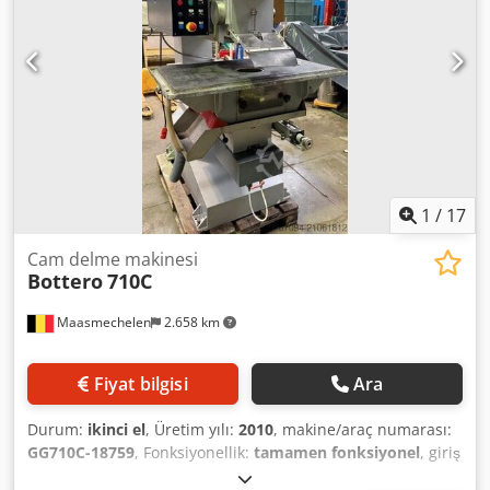
1
/
17
Cam delme makinesi
Bottero
710C
Maasmechelen
2.658 km
Fiyat bilgisi
Ara
Durum:
ikinci el
, Üretim yılı:
2010
, makine/araç numarası:
GG710C-18759
, Fonksiyonellik:
tamamen fonksiyonel
, giriş
voltajı:
400 V
, giriş akımı:
8 A
, giriş akımı türü:
trifaze
,