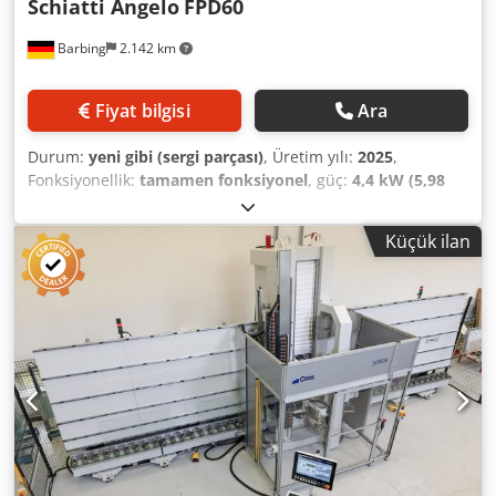
Schiatti Angelo
FPD60
Barbing
2.142 km
Fiyat bilgisi
Ara
Durum:
yeni gibi (sergi parçası)
, Üretim yılı:
2025
,
Fonksiyonellik:
tamamen fonksiyonel
, güç:
4,4 kW (5,98
bg)
, Schiatti Angelo FPD60 çift taraflı delme makinesi
Maksimum. delme derinliği: 1.100 / 1.300 / 1.600 mm Cam
Küçük ilan
kalınlığı: 2-28 mm Dcsdpfewd Ertjx Af Hok Maksimum. çap
3-100 (otomatik) 3-200 mm (manuel) Hız: 200 - 4500 rpm
frekans kontrollü Güç gereksinimi: 4,4 KW