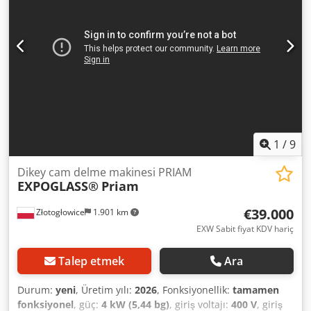
1
/
9
Dikey cam delme makinesi PRIAM
EXPOGLASS®
Priam
€39.000
Złotogłowice
1.901 km
EXW Sabit fiyat KDV hariç
Talep etmek
Ara
Durum:
yeni
, Üretim yılı:
2026
, Fonksiyonellik:
tamamen
fonksiyonel
, güç:
4 kW (5,44 bg)
, giriş voltajı:
400 V
, giriş