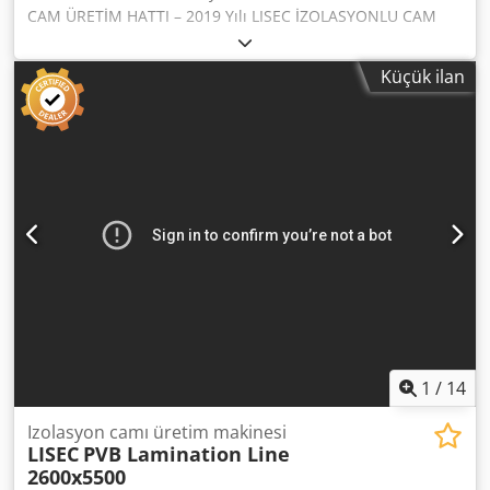
CAM ÜRETİM HATTI – 2019 Yılı LISEC İZOLASYONLU CAM
ÜRETİM HATTI H 2500 mm G/S Maksimum cam boyutu: H
2500 x 3500 mm Minimum cam boyutu: 350 x 180 mm Cam
Küçük ilan
ünitesi kalınlığı: 12-80 mm Şekiller: Lisec kataloğuna göre
Esnek ara çerçeve kalınlığı: 8-25 mm İçerik: LISEC VHW-
D25/V6 – düz cam paneller için otomatik dikey yıkama ve
kurutma sistemi Fırça konfigürasyonu: 6 fırça LISEC RSVN-
35/25U – ara çerçeveler için otomatik dikey kontrol ve
konumlandırma istasyonu LISEC VSA-35/25 – esnek ara
çerçevelerin uygulanması için tamamen otomatik dikey
sistem Dkjdpfx Aljzpwf Hjier LISEC SSV-25 – son köşenin
kapatılması ve yalıtılması için otomatik robot LISEC FPS-
35/25U2B – laminasyon, düz presleme ve gaz doldurma
(argon veya kripton) için tamamen otomatik dikey pres
LISEC VL-1N/25 – tamamen otomatik dikey ekstrüzyon ve
yalıtım robotu LISEC DOS-1 TH – Karıştırma ve Dozaj Ünitesi
1
/
14
Izolasyon camı üretim makinesi
LISEC
PVB Lamination Line
2600x5500