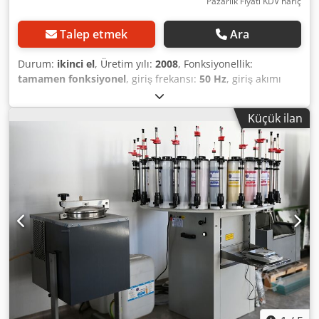
tip MDVG 715, 915, 920a, 1025 çifte şaftlı karıştırıcı; -
Pazarlık Fiyatı KDV hariç
O.M.G. Officine Meccaniche Galletti tip P 500 gezegen dişli
karıştırıcı.
Talep etmek
Ara
Durum:
ikinci el
, Üretim yılı:
2008
, Fonksiyonellik:
tamamen fonksiyonel
, giriş frekansı:
50 Hz
, giriş akımı
türü:
Klima
, giriş voltajı:
400 V
, basınç:
6 bar
, 8 diskli cam
taşlama ve parlatma makinesi. Mükemmel çalışma
Küçük ilan
durumunda! 8 disk Dkedpfezn Nriex Alior Cam kalınlığı: 3 -
35 mm Minimum cam boyutu: 40x40 mm Hız: 0,5 - 5
m/dak. Güç: 19,5 kW Elektrik beslemesi: 400V Makine
mükemmel teknik durumda olup, önceden görüşülerek
yerinde incelenebilir, test edilebilir ve satın alınabilir.