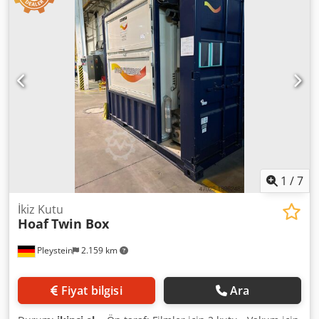
çalışacaktır, ilk fotoğraflara bakınız). Yenilenmiş makine,
Ağustos ayı sonundan itibaren kullanıma hazır olacaktır ve
o tarihten itibaren Macaristan'daki Oroahsza'daki
depomuzda incelenebilir. Dodpfxjziwv Ee Aliskr Makine şu
anda polisülfit ile çalışmaktadır, ancak isteğe bağlı olarak
silikonla çalışacak şekilde yeniden yapılandırılabilir.
1
/
7
İkiz Kutu
Hoaf
Twin Box
Pleystein
2.159 km
Fiyat bilgisi
Ara