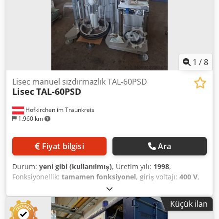
1
/
8
Lisec manuel sızdırmazlık TAL-60PSD
Lisec
TAL-60PSD
Hofkirchen im Traunkreis
1.960 km
Fiyat bilgisi
Ara
Durum:
yeni gibi (kullanılmış)
, Üretim yılı:
1998
,
Fonksiyonellik:
tamamen fonksiyonel
, giriş voltajı:
400 V
,
toplam ağırlık:
850 kg
, giriş akımı türü:
trifaze
, Lisec 2k tipi,
el ile yapılan sızdırmazlık makinesi, polisülfit için
Küçük ilan
üretilmiştir, üretim yılı 1998'dir ve şu anda tamamen
yenilenmektedir (yeni gibi görünecek ve yeni gibi