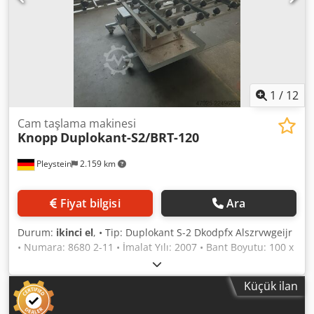
1
/
12
Cam taşlama makinesi
Knopp
Duplokant-S2/BRT-120
Pleystein
2.159 km
Fiyat bilgisi
Ara
Durum:
ikinci el
, • Tip: Duplokant S-2 Dkodpfx Alszrvwgeijr
• Numara: 8680 2-11 • İmalat Yılı: 2007 • Bant Boyutu: 100 x
3000 mm • Birlikte 512 adet zımpara bandı ve 66 adet
parlatma bandı bulunmaktadır; bunlar ayrıca satın
Küçük ilan
alınabilir.