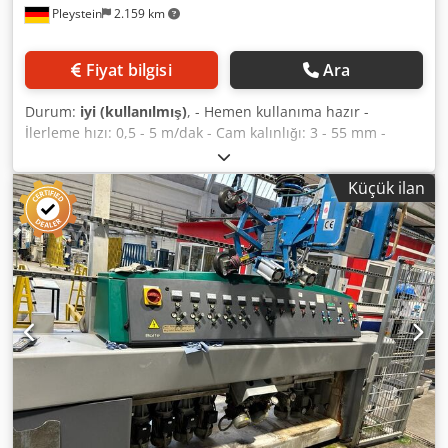
Pleystein
2.159 km
Fiyat bilgisi
Ara
Durum:
iyi (kullanılmış)
, - Hemen kullanıma hazır -
İlerleme hızı: 0,5 - 5 m/dak - Cam kalınlığı: 3 - 55 mm -
45°'ye kadar gönye taşlama yapabilir - 13 taşlama ve
parlatma diski - Eksiksiz dokümantasyon mevcut - Ağırlık:
Küçük ilan
5700 kg - Düzenli olarak bakımı yapılmış ve su arıtma
sistemi ile çalıştırılmıştır, - çok temiz makine - Bağlı yükler:
26 kW, 400 V, 50 Hz, 6 bar Dedpfxetqr Hpe Alijkr