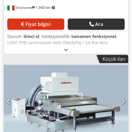
Stroncone
1.940 km
Fiyat bilgisi
Ara
Durum:
ikinci el
, Fonksiyonellik:
tamamen fonksiyonel
,
LISEC PVB Laminasyon Hattı Dkedpfoy I Sd Rox Alisr
Şunlardan oluşur: TERRUZZI Otoklav – 2007 model LISEC
HVM26B6 Yıkama Makinesi – 2015 model Temiz Oda
Küçük ilan
Presleme Makinesi Ölçüler: 5500x2600 mm