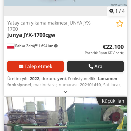
1
/
4
Yatay cam yıkama makinesi JUNYA JYX-
1700
junya
JYX-1700cgw
€22.100
Rabka-Zdrój
1.694 km
Pazarlık Fiyatı KDV hariç
Talep etmek
Ara
Üretim yılı:
2022
, durum:
yeni
, Fonksiyonellik:
tamamen
fonksiyonel
, makine/araç numarası:
202101410
, Satılacak,
kullanılmamış, Çin malı Junya yatay yıkama makinesi.
2022'de satın alındı. İkinci bir laminasyon hattı kurmak için
Küçük ilan
satın alınmıştı, ancak bu gerçekleşmedi. Makine, montajı
yapılmış ve kullanıma hazır halde bir depoda duruyor,
sadece suyla doldurulması gerekiyor. Makine çok kaliteli ve
3 vardiya boyunca sorunsuz çalışıyor. Fiyat: 95.000 PLN
(KDV hariç) Dodpfx Alezqtbysiokr Koşullar görüşülebilir.