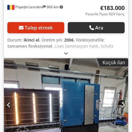
€183.000
Popești-Leordeni
966 km
Pazarlık Fiyatı KDV hariç
Talep etmek
Ara
Durum:
ikinci el
, Üretim yılı:
2006
, Fonksiyonellik:
tamamen fonksiyonel
, Lisec laminasyon hattı, Scholz
otoklavı ve Kaeser kompresörü ile birlikte. Hat sökülmüş
durumda, ancak tamamen çalışır halde. Fotoğraflar, hem
Küçük ilan
hattın faaliyette olduğu dönemi hem de sökülmüş
bileşenlerle güncel durumu göstermektedir. Dsdpfjw Tyk
Isx Aliokr