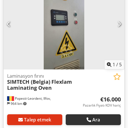
1
/
5
Laminasyon fırını
SIMTECH (Belgia)
Flexlam
Laminating Oven
€16.000
Popesti-Leordeni, Ilfov,
964 km
Pazarlık Fiyatı KDV hariç
Talep etmek
Ara