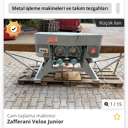
0,6 / 6 m/dak • Kurulum gücü: 27 KVA • Ağırlık: 3.600 kg • Su
haznesi dahildir.
Metal işleme makineleri ve takım tezgahları
Taş
Küçük ilan
1
/
15
Cam taşlama makinesi
Zafferani
Velox Junior