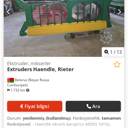
1
/
13
Ekstruder, mikserler
Extruders
Haendle, Rieter
Belarus (Beyaz Rusya
Cumhuriyeti)
1.732 km
Fiyat bilgisi
Ara
Durum:
yenilenmiş (kullanılmış)
, Fonksiyonellik:
tamamen
fonksiyonel
, - Haendle ekranlı karıştırıcı MDSG 1015a,