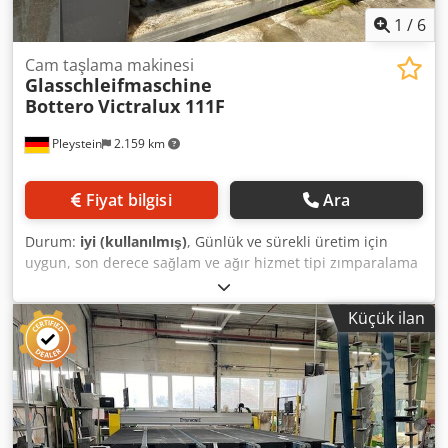
1
/
6
Cam taşlama makinesi
Glasschleifmaschine
Bottero
Victralux 111F
Pleystein
2.159 km
Fiyat bilgisi
Ara
Durum:
iyi (kullanılmış)
, Günlük ve sürekli üretim için
uygun, son derece sağlam ve ağır hizmet tipi zımparalama
makinesi. Makine, sağlam ve birinci sınıf malzemeleri
sayesinde dayanıklılık ve hassasiyet için tasarlanmıştır.
Küçük ilan
Dsdeq Dp Dxspfx Aliskr - Tip: 111F - Seri numarası:
GG111F-22160 - 11 iğ - İnşaat yılı: 2016 - Cam kalınlığı: 3 -
50 mm - Min. boyut 40 x 40 mm - Makine boyutları: 11250 x
1800 x 2700 mm - Zımparalama profili: Dikişli düz kenar -
Disk sayısı o 3 elmas disk kenarı o 1 elmas disk arka kenar
o 1 parlatma diski arka kenarı o 1 elmas disk ön kenarı o 1