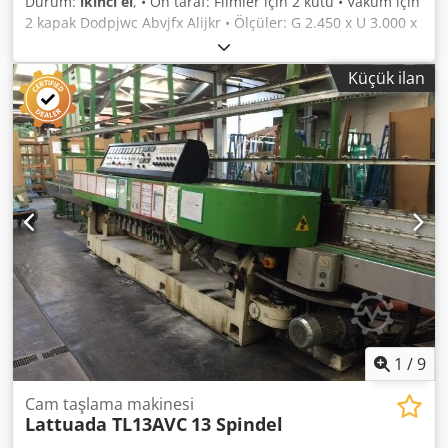
Durum:
ikinci el
, • Ön taraf: Filmler için 2 kutu • Vakum için
2 kapak Dodpjwc Abvjfx Alijkr • Ölçüler: G 2.450 x U 3.000 x
Y 2.650 mm • Çift ayna veya lamine cam üretimi için • Fiyat
talep üzerine
Küçük ilan
1
/
9
Cam taşlama makinesi
Lattuada TL13AVC
13 Spindel