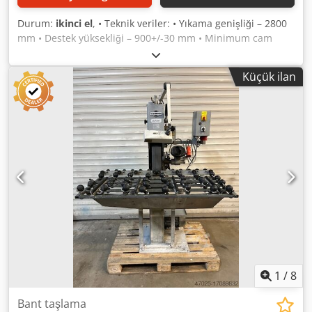
Durum:
ikinci el
, • Teknik veriler: • Yıkama genişliği – 2800
mm • Destek yüksekliği – 900+/-30 mm • Minimum cam
ölçüleri – 360 x 300 mm • Maksimum cam ölçüleri – 4800 x
2800 mm • Cam kalınlıkları – 2-19 mm • Taşıma hızı – 2-13
Küçük ilan
m/dak Dkjdpfxew Adn Rj Alior • Kontrol tarafı – sol • Üst
çerçeve yükseklik ayarı dışarı çıkarılabilir – 400 mm'ye
kadar • Püskürtme seti sayısı – 2 adet • Yıkama seti sayısı –
2 adet • Kurutucu sayısı – 5 adet • Fırça tamburu ayarı –
pnömatik • Makine genişliği – 3760 mm • Makine uzunluğu
– 3480 mm • Makine yüksekliği/üfleyici platformu ile birlikte
– 1480 mm / 3900 mm • Fiyat talep üzerine
1
/
8
Bant taşlama