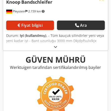
Knoop
Bandschleifer
Pleystein
2.159 km
Fiyat bilgisi
Ara
Durum:
iyi (kullanılmış)
, - Tüm kauçuk silindirler yeni veya
yeni kadar iyi - Bant uzunluğu 3000 mm Dkjdpfsulvlkjx
Alior - İnşaat yılı - Fiyat İstek üzerine
GÜVEN MÜHRÜ
Werktuigen tarafından sertifikalandırılmış bayiler