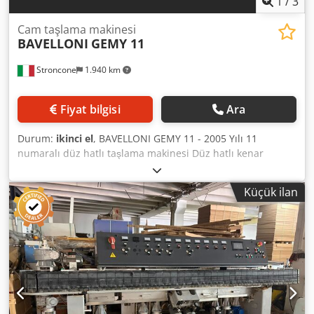
1
/
3
Cam taşlama makinesi
BAVELLONI
GEMY 11
Stroncone
1.940 km
Fiyat bilgisi
Ara
Durum:
ikinci el
, BAVELLONI GEMY 11 - 2005 Yılı 11
numaralı düz hatlı taşlama makinesi Düz hatlı kenar
taşlama makinesi, 11 tekerlekli Minimum işlenebilir boyut:
35 x 35 mm Dsdpfezq Afzjx Aliskr Kalınlık: 3 ila 40 mm
Küçük ilan
arasında Güç: 22 Kw Hız: 0,5 ila 5 metre/dakika arasında
İşlenen doğrusal metre: 459.788