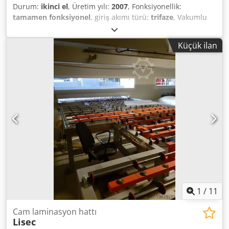
Durum:
ikinci el
, Üretim yılı:
2007
, Fonksiyonellik:
tamamen fonksiyonel
, giriş akımı türü:
trifaze
, Vakumlu
(torba tipi) cam fırını, üretici SIMTECH (Belçika), Flexlam
serisi – Cam Laminasyon Çözümleri. Üretici: SIMTECH
Küçük ilan
(Belçika) Model: Flexlam Laminasyon Fırını Elektrik panosu:
Alfametal / Dynamics, Proje No: 0467 Üretim yılı: Aralık
2007 Besleme: 3 x 400V AC + Toprak, 50Hz Şebeke: TN-S,
Icc < 10kA Kontrol paneli: Allen-Bradley PanelView 300
Micro Dkedszqmhaspfx Alijr Komutlar: Döngü
Başlat/Durdur, Vakum Başlat, Sıfırla, Acil Durdurma Vakum
sistemi: Özel vakum pompası, vakum örtüsü/torbası
Sinyalizasyon: Sinyal kulesi (Döngü Sonu / Alarm-Arıza /
İşlemde)
1
/
11
Cam laminasyon hattı
Lisec