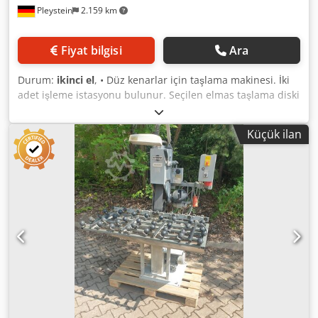
Pleystein
2.159 km
Fiyat bilgisi
Ara
Durum:
ikinci el
, • Düz kenarlar için taşlama makinesi. İki
adet işleme istasyonu bulunur. Seçilen elmas taşlama diski
sayesinde istenen profil oluşturulur ve parlatılır. Tüm
ayarlar, ön taraftan kolayca ve rahat bir şekilde yapılır
Küçük ilan
(dairesel taş, talaş miktarı, açısı). • Seri numarası: 84082 •
Genişlik – 0,90 m • Giriş – 1,40 m, Çıkış – 1,40 m Dkodpfxjzr
Iyas Alisr • Makine – 1,33 m • Yükseklik – 2,05 m • Toplam –
4,13 m • Ağırlık 1050 kg • Fiyat: Talep üzerine