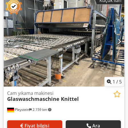
Küçük ilan
o Dahili hidrolikli eğimler, camın kesme masasına otomatik
taşınması için silindir tahriki • 1 adet tam otomatik
şamandıra cam kesme masası o Tip: XYT 972, seri no.
E980016-2 o da şekillendirebilir, atık optimizasyonu, PC
Terra o Maksimum boyutlar 3300 x 2550 mm o Cam
kalınlıkları 2-15 mm o bantlı konveyör ile • 1 adet kırma
çubuğu ve hava yastığı bulunan kırma masası o Seri No.
E980016-4
1
/
5
Cam yıkama makinesi
Glaswaschmaschine Knittel
Pleystein
2.159 km
Fiyat bilgisi
Ara