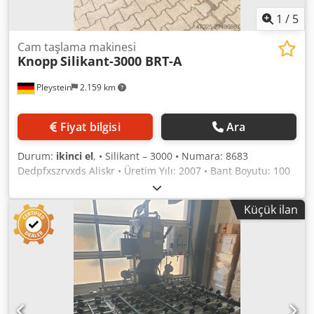
1
/
5
Cam taşlama makinesi
Knopp
Silikant-3000 BRT-A
Pleystein
2.159 km
Fiyat bilgisi
Ara
Durum:
ikinci el
, • Silikant – 3000 • Numara: 8683
Dedpfxszrvxds Aliskr • Üretim Yılı: 2007 • Bant Boyutu: 100
x 3000 mm • Zımpara bantları ve parlatma bantları ayrı
olarak satın alınabilir.
Küçük ilan