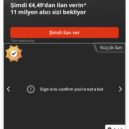
fully checked, cleaned, and is in perfect working order,
Şimdi €4,49'dan ilan verin
*
available for inspection at our site. Dkedpjx A Uq Hofx Alier
11 milyon alıcı
sizi bekliyor
Şimdi ilan ver
*ilan başına/ay
Küçük ilan