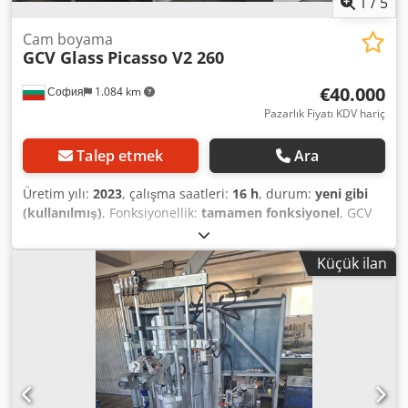
1
/
5
Cam boyama
GCV Glass
Picasso V2 260
€40.000
София
1.084 km
Pazarlık Fiyatı KDV hariç
Talep etmek
Ara
Üretim yılı:
2023
, çalışma saatleri:
16 h
, durum:
yeni gibi
(kullanılmış)
, Fonksiyonellik:
tamamen fonksiyonel
, GCV
Glass Picasso V2 260 cam boyama makinesi, üretim yılı
2023, durumu - yeni gibi. OTOMATİK BOYAMA MAKİNESİ
Küçük ilan
GCV Picasso-V2 260 Maks. Cam Genişliği (mm): 2600 mm
Maks. Cam Uzunluğu (mm): sınırsız Maks. Cam Ağırlığı (kg):
600 kg Min. Cam Boyutu * Genişlik * Uzunluk (mm): G 220
mm * U 900 mm (tek panel boyutu) EK ÜRETİM
EKİPMANLARI Dkedpfszhagkex Alier 1 adet tekerlekli
taşıma masası 1 adet büyük kurutma ve depolama standı
Renk paletli taşınabilir numune panoları Pigment standlı
mikser, Kap sayısı: 24, Kap hacmi: 2,3 l