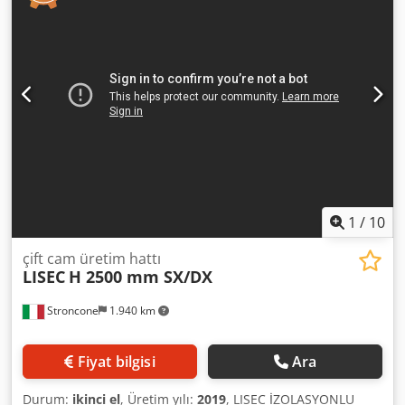
1
/
10
çift cam üretim hattı
LISEC
H 2500 mm SX/DX
Stroncone
1.940 km
Fiyat bilgisi
Ara
Durum:
ikinci el
, Üretim yılı:
2019
, LISEC İZOLASYONLU