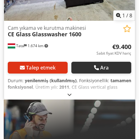
1
/
8
Cam yıkama ve kurutma makinesi
CE Glass
Glasswasher 1600
€9.400
Tata
1.674 km
Sabit fiyat KDV hariç
Talep etmek
Ara
Durum:
yenilenmiş (kullanılmış)
, Fonksiyonellik:
tamamen
fonksiyonel
, Üretim yılı:
2011
, CE Glass vertical glass
washing and drying machine, 1600mm. The machine is in
maintained and inspected condition, ready for immediate
operation. Equipped with new water squeegee rubbers
and new bearings. Working direction: right to left.
Maximum washable glass height: 1600mm. Number of
brushes: 4. Drying fan, stainless steel cabin, water heating,
background lighting, stop sensor. The machine has been