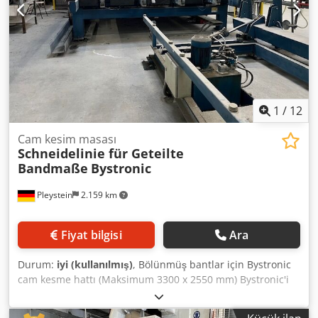
parlatma diski ön kenarı o 4 parlatma diski kenarı -
Çalışma basıncı: min. 6 bar - Çalışma yüksekliği: 800 mm -
Ağırlık: 3,600 kg - Merkezi ekran üzerinden makine
kontrolü - Çalışma yönü: sağ - sol - Besleme hızı: 0,6-6
metre/dak. - Bağlı yükler: 400V, 50 Hz, 10A - 2 kez
kullanılabilir - Makine merkezi su arıtma ile çalıştırıldı, su
tepsisi ve pompa olmadan satıldı.
1
/
12
Cam kesim masası
Schneidelinie für Geteilte
Bandmaße
Bystronic
Pleystein
2.159 km
Fiyat bilgisi
Ara
Durum:
iyi (kullanılmış)
, Bölünmüş bantlar için Bystronic
cam kesme hattı (Maksimum 3300 x 2550 mm) Bystronic'i
satın alan Hegla'nın servis/yedek parçaları Dkodpfet Et Icex
Alier 1 devirme masası Bystronic KTR, seri no. E9801016-1,